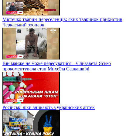
Містечко тварин-переселенців: яких тваринок прихистив
Черкаський зоопарк
Він майже не може пересуватися – Єлизавета Ясько
прокоментувала стан Михеїла Саакашвілі
Російські ліки зникають з українських аптек