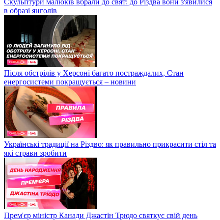
Скульптури малюків вбрали до свят: до Різдва вони з'явилися
в образі янголів
Після обстрілів у Херсоні багато постраждалих, Стан
енергосистеми покращується – новини
Українські традиції на Різдво: як правильно прикрасити стіл та
які страви зробити
Прем'єр міністр Канади Джастін Трюдо святкує свій день