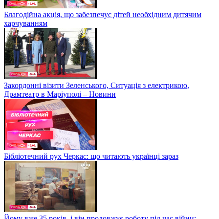
Благодійна акція, що забезпечує дітей необхідним дитячим
харчуванням
Закордонні візити Зеленського, Ситуація з електрикою,
Драмтеатр в Маріуполі – Новини
Бібліотечний рух Черкас: що читають українці зараз
Йому вже 35 років, і він продовжує роботу під час війни: