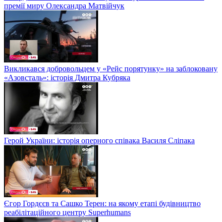
премії миру Олександра Матвійчук
Викликався добровольцем у «Рейс порятунку» на заблоковану
«Азовсталь»: історія Дмитра Кубряка
Герой України: історія оперного співака Василя Сліпака
Єгор Гордєєв та Сашко Терен: на якому етапі будівництво
реабілітаційного центру Superhumans