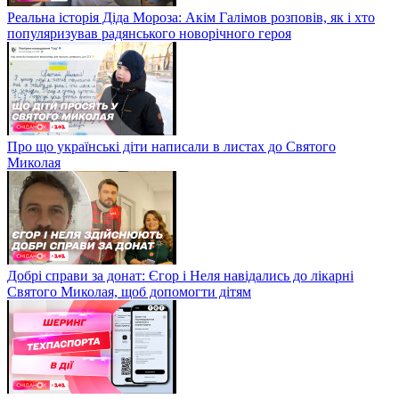
Реальна історія Діда Мороза: Акім Галімов розповів, як і хто
популяризував радянського новорічного героя
Про що українські діти написали в листах до Святого
Миколая
Добрі справи за донат: Єгор і Неля навідались до лікарні
Святого Миколая, щоб допомогти дітям