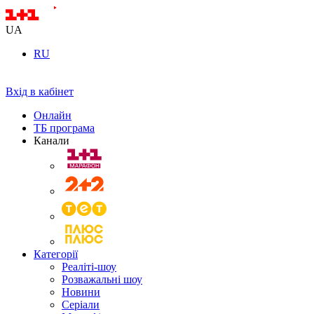
UA
RU
Вхід в кабінет
Онлайн
ТБ програма
Канали
Категорії
Реаліті-шоу
Розважальні шоу
Новини
Серіали