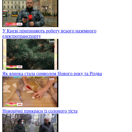
У Києві припиняють роботу всього наземного
електротранспорту
Як ялинка стала символом Нового року та Різдва
Новорічні прикраси із солоного тіста