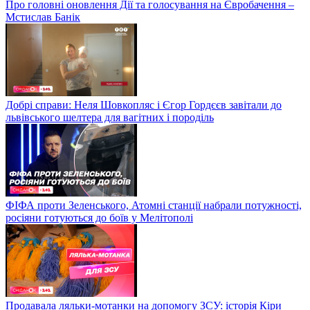
Про головні оновлення Дії та голосування на Євробачення –
Мстислав Банік
Добрі справи: Неля Шовкопляс і Єгор Гордєєв завітали до
львівського шелтера для вагітних і породіль
ФІФА проти Зеленського, Атомні станції набрали потужності,
росіяни готуються до боїв у Мелітополі
Продавала ляльки-мотанки на допомогу ЗСУ: історія Кіри