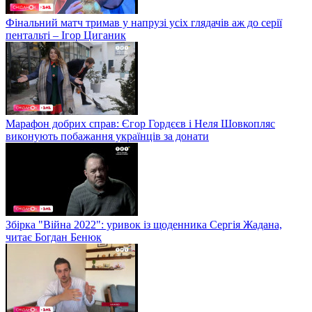
Фінальний матч тримав у напрузі усіх глядачів аж до серії
пентальті – Ігор Циганик
Марафон добрих справ: Єгор Гордєєв і Неля Шовкопляс
виконують побажання українців за донати
Збірка "Війна 2022": уривок із щоденника Сергія Жадана,
читає Богдан Бенюк