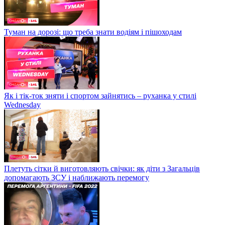
Туман на дорозі: що треба знати водіям і пішоходам
Як і тік-ток зняти і спортом зайнятись – руханка у стилі
Wednesday
Плетуть сітки й виготовляють свічки: як діти з Загальців
допомагають ЗСУ і наближають перемогу