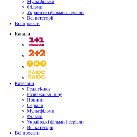
Мультфільми
Фільми
Українські фільми і серіали
Всі категорії
Всі проєкти
Канали
Категорії
Реаліті-шоу
Розважальні шоу
Новини
Серіали
Мультфільми
Фільми
Українські фільми і серіали
Всі категорії
Всі проєкти