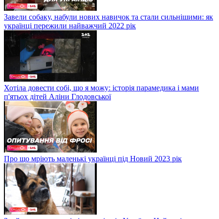
Завели собаку, набули нових навичок та стали сильнішими: як
українці пережили найважчий 2022 рік
Хотіла довести собі, що я можу: історія парамедика і мами
п'ятьох дітей Аліни Глодовської
Про що мріють маленькі українці під Новий 2023 рік