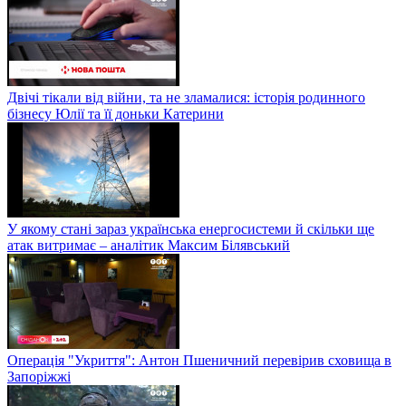
Двічі тікали від війни, та не зламалися: історія родинного
бізнесу Юлії та її доньки Катерини
У якому стані зараз українська енергосистеми й скільки ще
атак витримає – аналітик Максим Білявський
Операція "Укриття": Антон Пшеничний перевірив сховища в
Запоріжжі