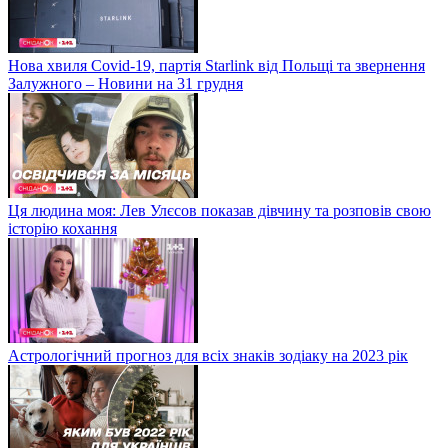
Нова хвиля Covid-19, партія Starlink від Польщі та звернення
Залужного – Новини на 31 грудня
Ця людина моя: Лев Улєсов показав дівчину та розповів свою
історію кохання
Астрологічний прогноз для всіх знаків зодіаку на 2023 рік