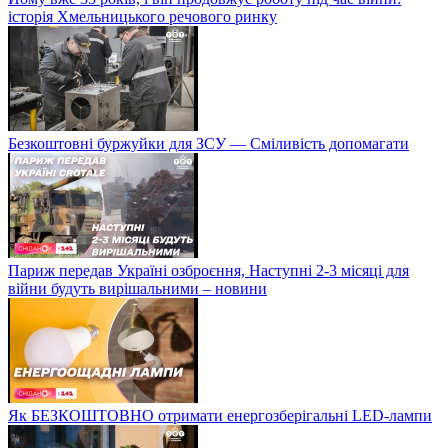
історія Хмельницького речового ринку
Безкоштовні буржуйки для ЗСУ — Сміливість допомагати
Париж передав Україні озброєння, Наступні 2-3 місяці для
війни будуть вирішальними – новини
Як БЕЗКОШТОВНО отримати енергозберігальні LED-лампи