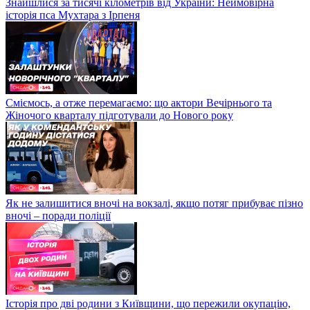
Знайшлися за тисячі кілометрів від України: Неймовірна
історія пса Мухтара з Ірпеня
Сміємось, а отже перемагаємо: що актори Вечірнього та
Жіночого кварталу підготували до Нового року
Як не залишитися вночі на вокзалі, якщо потяг прибуває пізно
вночі – поради поліції
Історія про дві родини з Київщини, що пережили окупацію,