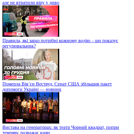
але не втратили віру у диво
Правила, які зараз потрібні кожному водію – що показує
регулювальник?
Померла Вівʼєн Вествуд, Сенат США збільшив пакет
допомоги Україні — новини
Вистава на генераторах: як театр Чорний квадрат, попри
темряву, розважає киян