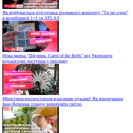
Як відбувається підготовка різдвяного концерту "Ти не один"
в колаборації 1+1 та ATLAS
Нова марка "Щедрик. Carol of the Bells" від Укрпошти
відсьогодні доступна у продажу
Мінігідроелектростанція власними руками! Як вінничанин
Іван Верещак планує виробляти світло