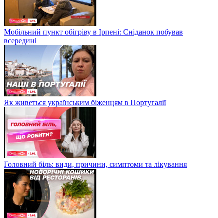
Мобільний пункт обігріву в Ірпені: Сніданок побував
всередині
Як живеться українським біженцям в Португалії
Головний біль: види, причини, симптоми та лікування