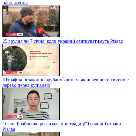
народження
25 грудня чи 7 січня: коли українці святкуватимуть Різдво
Штраф за незаконно зрубану ялинку: як перевірити святкове
дерево перед купівлею
Олена Брайченко розказала про традиції і головні страви
Різдва