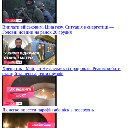
Виплати військовим, Ціна газу, Ситуація в енергетиці —
Головні новини на ранок 20 грудня
Хрещатик і Майдан Незалежності працюють: Режим роботи
станцій та пересадочних вузлів
Як легко вивести парафін або віск з поверхонь