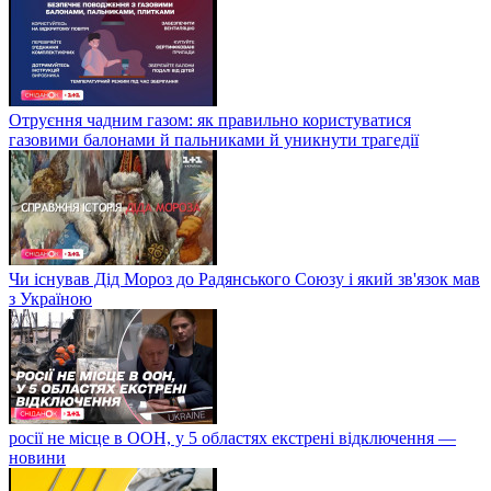
Отруєння чадним газом: як правильно користуватися
газовими балонами й пальниками й уникнути трагедії
Чи існував Дід Мороз до Радянського Союзу і який зв'язок мав
з Україною
росії не місце в ООН, у 5 областях екстрені відключення —
новини