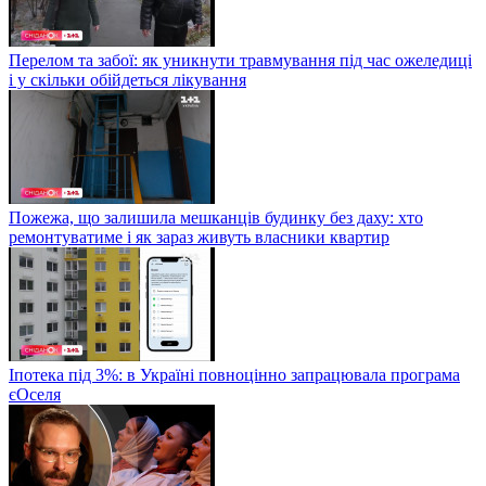
Перелом та забої: як уникнути травмування під час ожеледиці
і у скільки обійдеться лікування
Пожежа, що залишила мешканців будинку без даху: хто
ремонтуватиме і як зараз живуть власники квартир
Іпотека під 3%: в Україні повноцінно запрацювала програма
єОселя