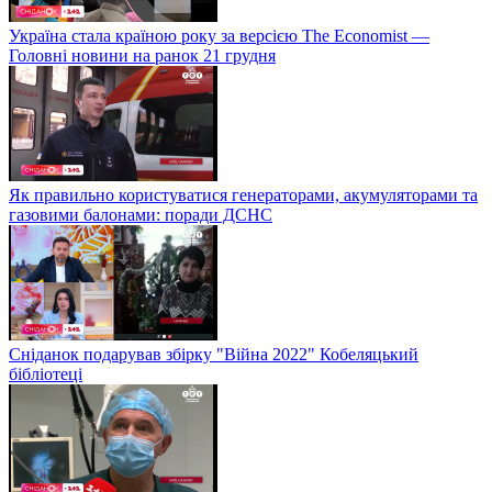
Україна стала країною року за версією The Economist —
Головні новини на ранок 21 грудня
Як правильно користуватися генераторами, акумуляторами та
газовими балонами: поради ДСНС
Сніданок подарував збірку "Війна 2022" Кобеляцький
бібліотеці