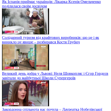
Як Іспанія приймає українців: Лікарка Ксенія Омельченко
поділилася своїм досвідом
Солідарний туризм від крафтових виробників: що це і як
виникло це явище – розбирався Костя Грубич
Великий день добра у Львові: Неля Шовкопляс і Єгор Гордєєв
завітали до майбутньої Школи Супергероїв
Закордонна спільнота нас почула – Лауреатка Нобелівської