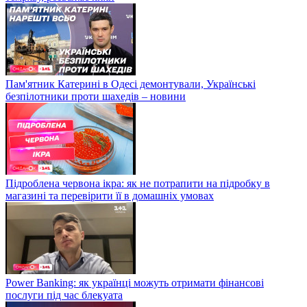
Пам'ятник Катерині в Одесі демонтували, Українські
безпілотники проти шахедів – новини
Підроблена червона ікра: як не потрапити на підробку в
магазині та перевірити її в домашніх умовах
Power Banking: як українці можуть отримати фінансові
послуги під час блекуата