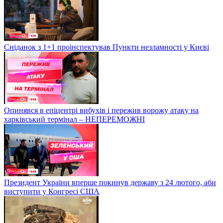
Сніданок з 1+1 проінспектував Пункти незламності у Києві
Опинявся в епіцентрі вибухів і пережив ворожу атаку на
харківський термінал – НЕПЕРЕМОЖНІ
Президент України вперше покинув державу з 24 лютого, аби
виступити у Конгресі США