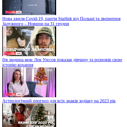
Нова хвиля Covid-19, партія Starlink від Польщі та звернення
Залужного – Новини на 31 грудня
Ця людина моя: Лев Улєсов показав дівчину та розповів свою
історію кохання
Астрологічний прогноз для всіх знаків зодіаку на 2023 рік