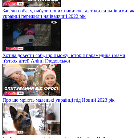
Завели собаку, набули нових навичок та стали сильнішими: як
українці пережили найважчий 2022 рік
Хотіла довести собі, що я можу: історія парамедика і мами
п'ятьох дітей Аліни Глодовської
Про що мріють маленькі українці під Новий 2023 рік