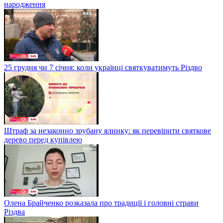
народження
25 грудня чи 7 січня: коли українці святкуватимуть Різдво
Штраф за незаконно зрубану ялинку: як перевірити святкове
дерево перед купівлею
Олена Брайченко розказала про традиції і головні страви
Різдва