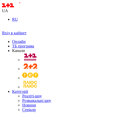
UA
RU
Вхід в кабінет
Онлайн
ТБ програма
Канали
Категорії
Реаліті-шоу
Розважальні шоу
Новини
Серіали