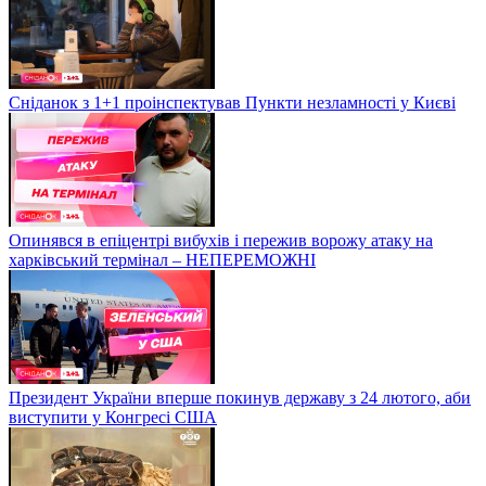
Сніданок з 1+1 проінспектував Пункти незламності у Києві
Опинявся в епіцентрі вибухів і пережив ворожу атаку на
харківський термінал – НЕПЕРЕМОЖНІ
Президент України вперше покинув державу з 24 лютого, аби
виступити у Конгресі США