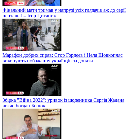
Фінальний матч тримав у напрузі усіх глядачів аж до серії
пентальті – Ігор Циганик
Марафон добрих справ: Єгор Гордєєв і Неля Шовкопляс
виконують побажання українців за донати
Збірка "Війна 2022": уривок із щоденника Сергія Жадана,
читає Богдан Бенюк