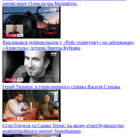
премії миру Олександра Матвійчук
Викликався добровольцем у «Рейс порятунку» на заблоковану
«Азовсталь»: історія Дмитра Кубряка
Герой України: історія оперного співака Василя Сліпака
Єгор Гордєєв та Сашко Терен: на якому етапі будівництво
реабілітаційного центру Superhumans