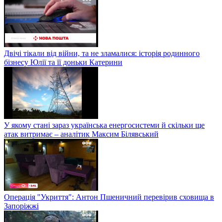
Двічі тікали від війни, та не зламалися: історія родинного
бізнесу Юлії та її доньки Катерини
У якому стані зараз українська енергосистеми й скільки ще
атак витримає – аналітик Максим Білявський
Операція "Укриття": Антон Пшеничний перевірив сховища в
Запоріжжі