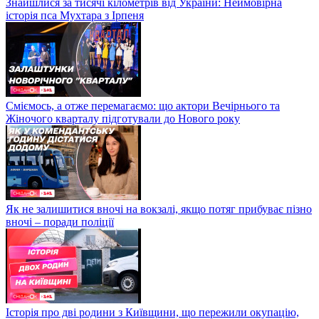
Знайшлися за тисячі кілометрів від України: Неймовірна
історія пса Мухтара з Ірпеня
Сміємось, а отже перемагаємо: що актори Вечірнього та
Жіночого кварталу підготували до Нового року
Як не залишитися вночі на вокзалі, якщо потяг прибуває пізно
вночі – поради поліції
Історія про дві родини з Київщини, що пережили окупацію,