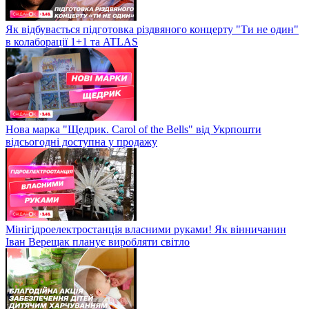
Як відбувається підготовка різдвяного концерту "Ти не один"
в колаборації 1+1 та ATLAS
Нова марка "Щедрик. Carol of the Bells" від Укрпошти
відсьогодні доступна у продажу
Мінігідроелектростанція власними руками! Як вінничанин
Іван Верещак планує виробляти світло