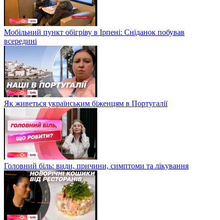
Мобільний пункт обігріву в Ірпені: Сніданок побував
всередині
Як живеться українським біженцям в Португалії
Головний біль: види, причини, симптоми та лікування