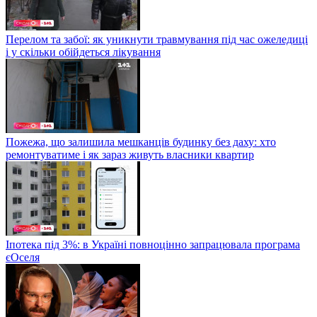
Перелом та забої: як уникнути травмування під час ожеледиці
і у скільки обійдеться лікування
Пожежа, що залишила мешканців будинку без даху: хто
ремонтуватиме і як зараз живуть власники квартир
Іпотека під 3%: в Україні повноцінно запрацювала програма
єОселя