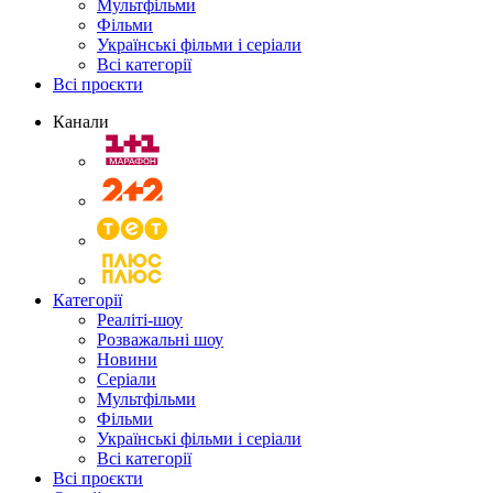
Мультфільми
Фільми
Українські фільми і серіали
Всі категорії
Всі проєкти
Канали
Категорії
Реаліті-шоу
Розважальні шоу
Новини
Серіали
Мультфільми
Фільми
Українські фільми і серіали
Всі категорії
Всі проєкти