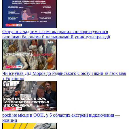
Отруєння чадним газом: як правильно користуватися
газовими балонами й пальниками й уникнути трагедії
Чи існував Дід Мороз до Радянського Союзу і який зв'язок мав
з Україною
росії не місце в ООН, у 5 областях екстрені відключення —
новини