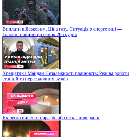
Виплати військовим, Ціна газу, Ситуація в енергетиці —
Головні новини на ранок 20 грудня
Хрещатик і Майдан Незалежності працюють: Режим роботи
станцій та пересадочних вузлів
Як легко вивести парафін або віск з поверхонь