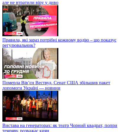
але не втратили віру у диво
Правила, які зараз потрібні кожному водію – що показує
регулювальник?
Померла Вівʼєн Вествуд, Сенат США збільшив пакет
допомоги Україні — новини
Вистава на генераторах: як театр Чорний квадрат, попри
темряву, розважає киян