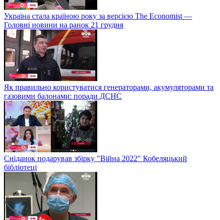
Україна стала країною року за версією The Economist —
Головні новини на ранок 21 грудня
Як правильно користуватися генераторами, акумуляторами та
газовими балонами: поради ДСНС
Сніданок подарував збірку "Війна 2022" Кобеляцький
бібліотеці