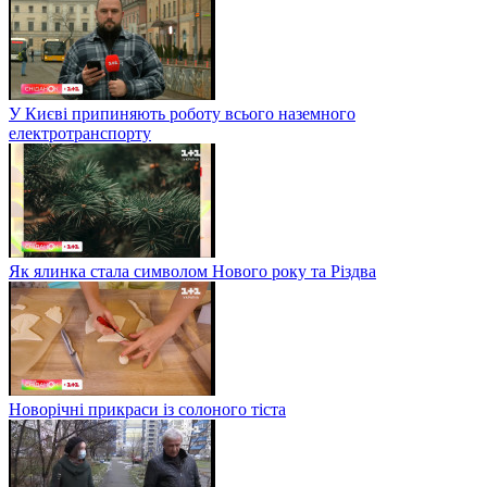
У Києві припиняють роботу всього наземного
електротранспорту
Як ялинка стала символом Нового року та Різдва
Новорічні прикраси із солоного тіста