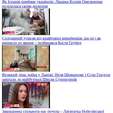
Як Іспанія приймає українців: Лікарка Ксенія Омельченко
поділилася своїм досвідом
Солідарний туризм від крафтових виробників: що це і як
виникло це явище – розбирався Костя Грубич
Великий день добра у Львові: Неля Шовкопляс і Єгор Гордєєв
завітали до майбутньої Школи Супергероїв
Закордонна спільнота нас почула – Лауреатка Нобелівської