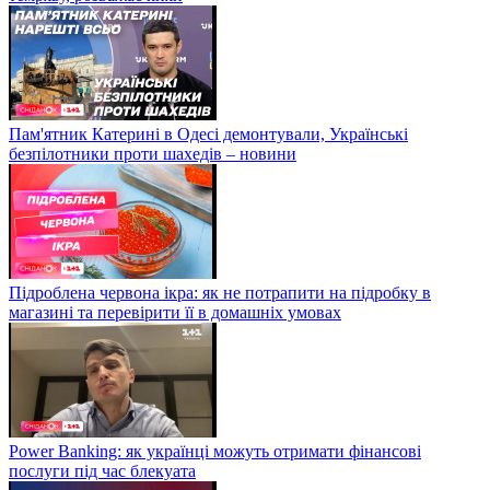
Пам'ятник Катерині в Одесі демонтували, Українські
безпілотники проти шахедів – новини
Підроблена червона ікра: як не потрапити на підробку в
магазині та перевірити її в домашніх умовах
Power Banking: як українці можуть отримати фінансові
послуги під час блекуата