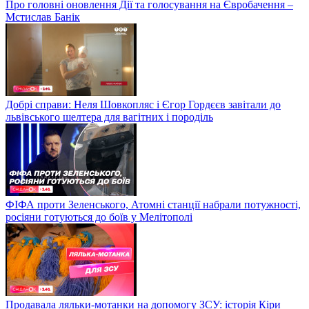
Про головні оновлення Дії та голосування на Євробачення –
Мстислав Банік
Добрі справи: Неля Шовкопляс і Єгор Гордєєв завітали до
львівського шелтера для вагітних і породіль
ФІФА проти Зеленського, Атомні станції набрали потужності,
росіяни готуються до боїв у Мелітополі
Продавала ляльки-мотанки на допомогу ЗСУ: історія Кіри