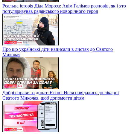
Реальна історія Діда Мороза: Акім Галімов розповів, як і хто
популяризував радянського новорічного героя
Про що українські діти написали в листах до Святого
Миколая
Добрі справи за донат: Єгор і Неля навідались до лікарні
Святого Миколая, щоб допомогти дітям