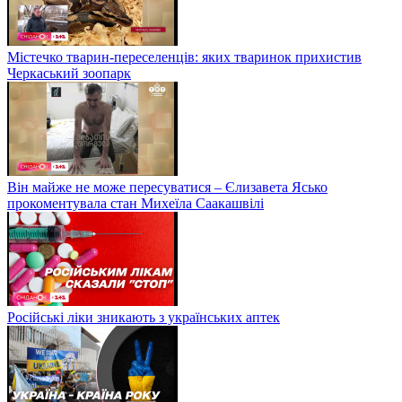
Містечко тварин-переселенців: яких тваринок прихистив
Черкаський зоопарк
Він майже не може пересуватися – Єлизавета Ясько
прокоментувала стан Михеїла Саакашвілі
Російські ліки зникають з українських аптек