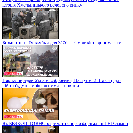
історія Хмельницького речового ринку
Безкоштовні буржуйки для ЗСУ — Сміливість допомагати
Париж передав Україні озброєння, Наступні 2-3 місяці для
війни будуть вирішальними – новини
Як БЕЗКОШТОВНО отримати енергозберігальні LED-лампи