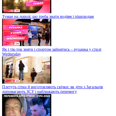
Туман на дорозі: що треба знати водіям і пішоходам
Як і тік-ток зняти і спортом зайнятись – руханка у стилі
Wednesday
Плетуть сітки й виготовляють свічки: як діти з Загальців
допомагають ЗСУ і наближають перемогу