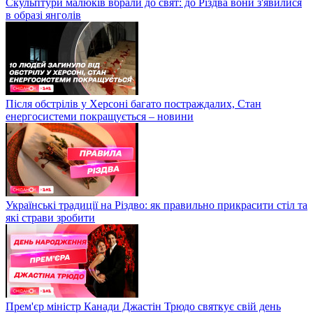
Скульптури малюків вбрали до свят: до Різдва вони з'явилися
в образі янголів
Після обстрілів у Херсоні багато постраждалих, Стан
енергосистеми покращується – новини
Українські традиції на Різдво: як правильно прикрасити стіл та
які страви зробити
Прем'єр міністр Канади Джастін Трюдо святкує свій день