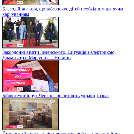
Благодійна акція, що забезпечує дітей необхідним дитячим
харчуванням
Закордонні візити Зеленського, Ситуація з електрикою,
Драмтеатр в Маріуполі – Новини
Бібліотечний рух Черкас: що читають українці зараз
Йому вже 35 років, і він продовжує роботу під час війни: