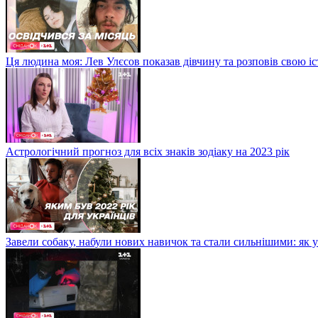
Ця людина моя: Лев Улєсов показав дівчину та розповів свою і
Астрологічний прогноз для всіх знаків зодіаку на 2023 рік
Завели собаку, набули нових навичок та стали сильнішими: як 