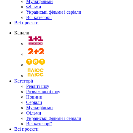
Мультфільми
Фільми
Українські фільми і серіали
Всі категорії
Всі проєкти
Канали
Категорії
Реаліті-шоу
Розважальні шоу
Новини
Серіали
Мультфільми
Фільми
Українські фільми і серіали
Всі категорії
Всі проєкти