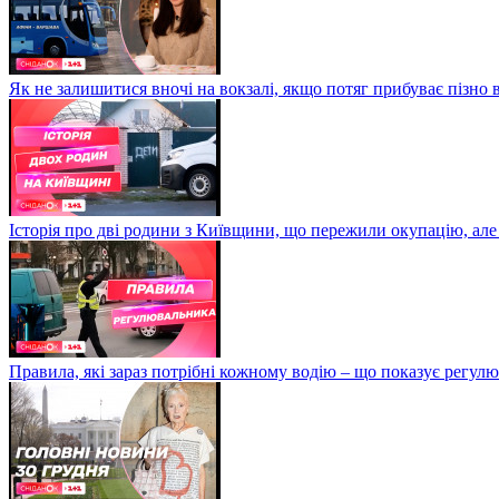
Як не залишитися вночі на вокзалі, якщо потяг прибуває пізно в
Історія про дві родини з Київщини, що пережили окупацію, але
Правила, які зараз потрібні кожному водію – що показує регул