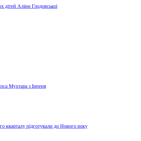
ьох дітей Аліни Глодовської
 пса Мухтара з Ірпеня
го кварталу підготували до Нового року