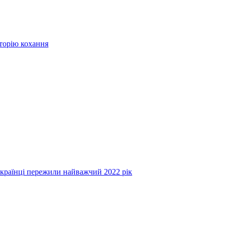
сторію кохання
українці пережили найважчий 2022 рік