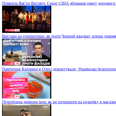
Померла Вівʼєн Вествуд, Сенат США збільшив пакет допомоги
Вистава на генераторах: як театр Чорний квадрат, попри темряв
Пам'ятник Катерині в Одесі демонтували, Українські безпілот
Підроблена червона ікра: як не потрапити на підробку в магазин