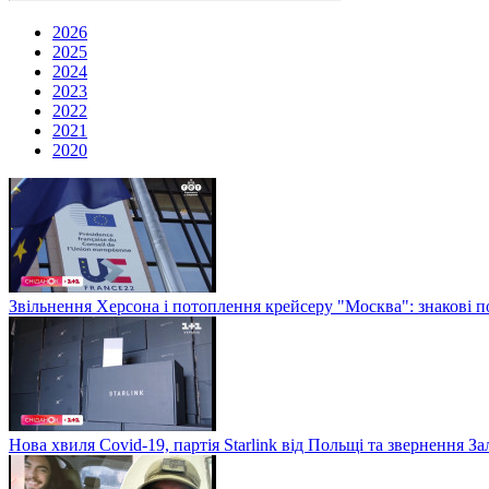
2026
2025
2024
2023
2022
2021
2020
Звільнення Херсона і потоплення крейсеру "Москва": знакові по
Нова хвиля Covid-19, партія Starlink від Польщі та звернення 