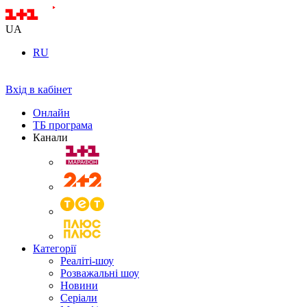
UA
RU
Вхід в кабінет
Онлайн
ТБ програма
Канали
Категорії
Реаліті-шоу
Розважальні шоу
Новини
Серіали