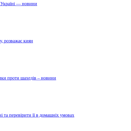
 Україні — новини
у, розважає киян
ники проти шахедів – новини
і та перевірити її в домашніх умовах