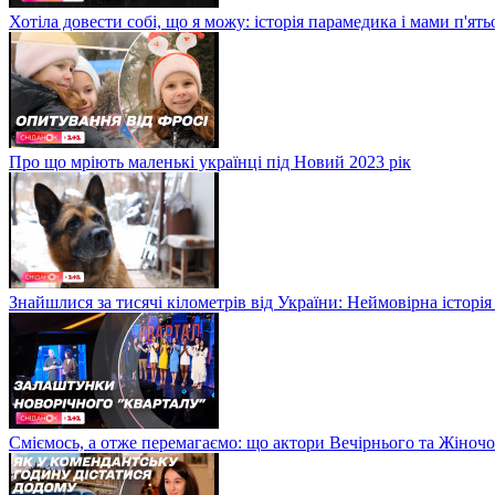
Хотіла довести собі, що я можу: історія парамедика і мами п'ят
Про що мріють маленькі українці під Новий 2023 рік
Знайшлися за тисячі кілометрів від України: Неймовірна історія
Сміємось, а отже перемагаємо: що актори Вечірнього та Жіночо