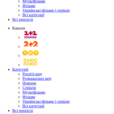
Мультфільми
Фільми
Українські фільми і серіали
Всі категорії
Всі проєкти
Канали
Категорії
Реаліті-шоу
Розважальні шоу
Новини
Серіали
Мультфільми
Фільми
Українські фільми і серіали
Всі категорії
Всі проєкти