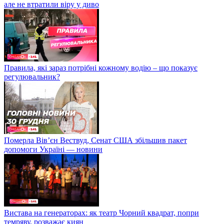
але не втратили віру у диво
Правила, які зараз потрібні кожному водію – що показує
регулювальник?
Померла Вівʼєн Вествуд, Сенат США збільшив пакет
допомоги Україні — новини
Вистава на генераторах: як театр Чорний квадрат, попри
темряву, розважає киян