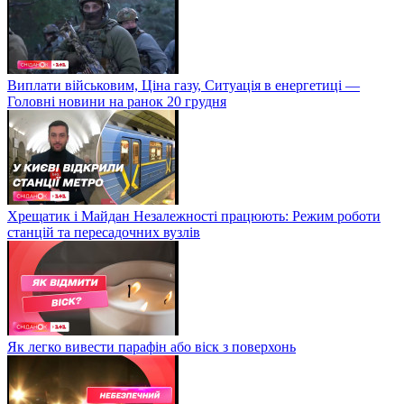
Виплати військовим, Ціна газу, Ситуація в енергетиці —
Головні новини на ранок 20 грудня
Хрещатик і Майдан Незалежності працюють: Режим роботи
станцій та пересадочних вузлів
Як легко вивести парафін або віск з поверхонь