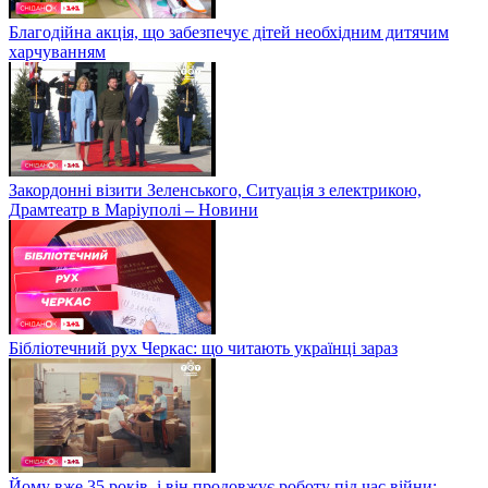
Благодійна акція, що забезпечує дітей необхідним дитячим
харчуванням
Закордонні візити Зеленського, Ситуація з електрикою,
Драмтеатр в Маріуполі – Новини
Бібліотечний рух Черкас: що читають українці зараз
Йому вже 35 років, і він продовжує роботу під час війни: