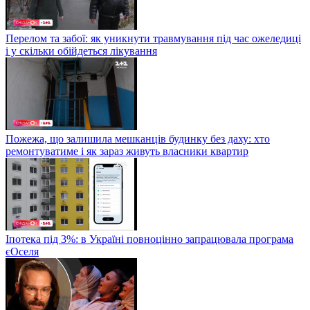
Перелом та забої: як уникнути травмування під час ожеледиці
і у скільки обійдеться лікування
Пожежа, що залишила мешканців будинку без даху: хто
ремонтуватиме і як зараз живуть власники квартир
Іпотека під 3%: в Україні повноцінно запрацювала програма
єОселя