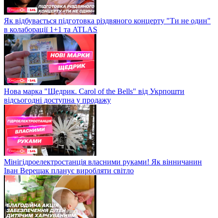
Як відбувається підготовка різдвяного концерту "Ти не один"
в колаборації 1+1 та ATLAS
Нова марка "Щедрик. Carol of the Bells" від Укрпошти
відсьогодні доступна у продажу
Мінігідроелектростанція власними руками! Як вінничанин
Іван Верещак планує виробляти світло