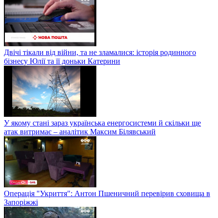
Двічі тікали від війни, та не зламалися: історія родинного
бізнесу Юлії та її доньки Катерини
У якому стані зараз українська енергосистеми й скільки ще
атак витримає – аналітик Максим Білявський
Операція "Укриття": Антон Пшеничний перевірив сховища в
Запоріжжі