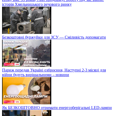
історія Хмельницького речового ринку
Безкоштовні буржуйки для ЗСУ — Сміливість допомагати
Париж передав Україні озброєння, Наступні 2-3 місяці для
війни будуть вирішальними – новини
Як БЕЗКОШТОВНО отримати енергозберігальні LED-лампи