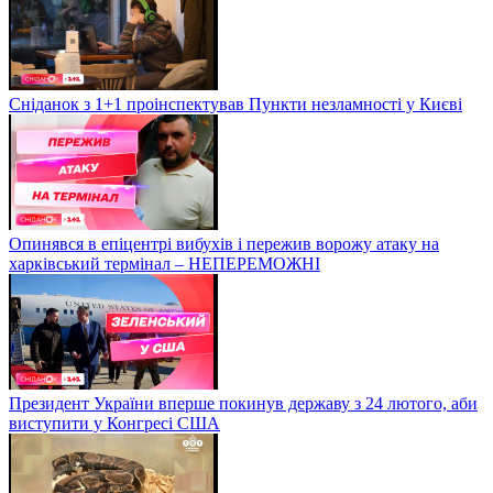
Сніданок з 1+1 проінспектував Пункти незламності у Києві
Опинявся в епіцентрі вибухів і пережив ворожу атаку на
харківський термінал – НЕПЕРЕМОЖНІ
Президент України вперше покинув державу з 24 лютого, аби
виступити у Конгресі США