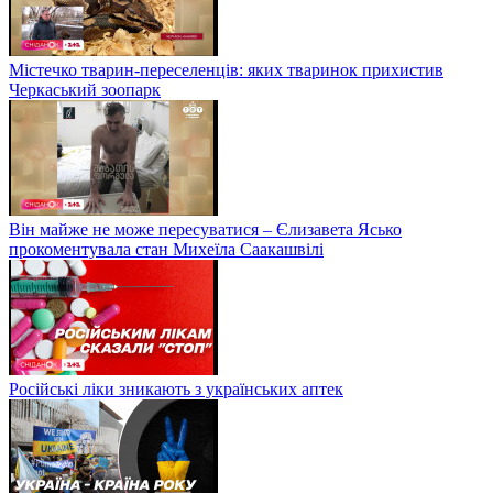
Містечко тварин-переселенців: яких тваринок прихистив
Черкаський зоопарк
Він майже не може пересуватися – Єлизавета Ясько
прокоментувала стан Михеїла Саакашвілі
Російські ліки зникають з українських аптек