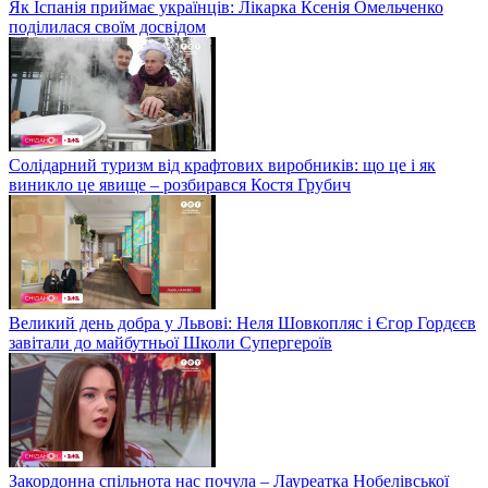
Як Іспанія приймає українців: Лікарка Ксенія Омельченко
поділилася своїм досвідом
Солідарний туризм від крафтових виробників: що це і як
виникло це явище – розбирався Костя Грубич
Великий день добра у Львові: Неля Шовкопляс і Єгор Гордєєв
завітали до майбутньої Школи Супергероїв
Закордонна спільнота нас почула – Лауреатка Нобелівської