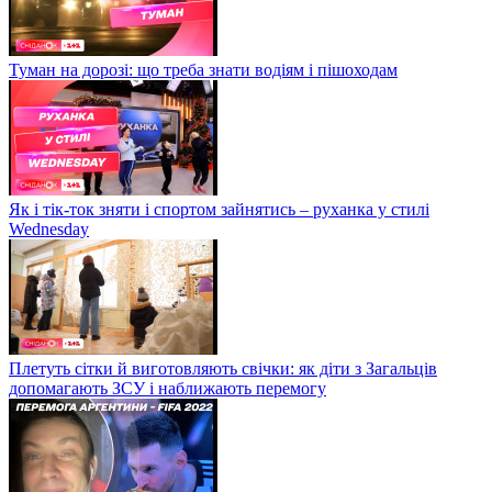
Туман на дорозі: що треба знати водіям і пішоходам
Як і тік-ток зняти і спортом зайнятись – руханка у стилі
Wednesday
Плетуть сітки й виготовляють свічки: як діти з Загальців
допомагають ЗСУ і наближають перемогу