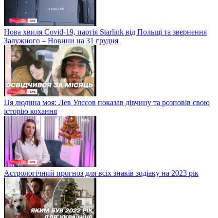
Нова хвиля Covid-19, партія Starlink від Польщі та звернення
Залужного – Новини на 31 грудня
Ця людина моя: Лев Улєсов показав дівчину та розповів свою
історію кохання
Астрологічний прогноз для всіх знаків зодіаку на 2023 рік