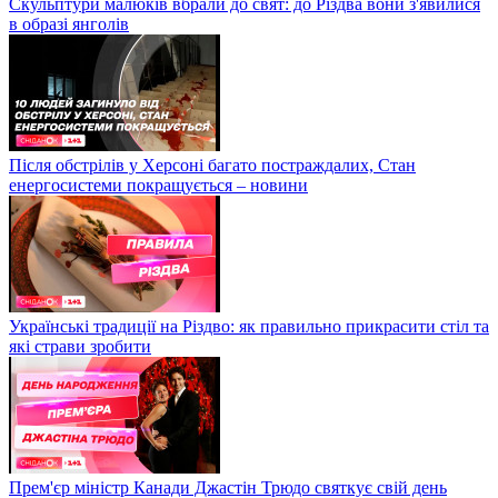
Скульптури малюків вбрали до свят: до Різдва вони з'явилися
в образі янголів
Після обстрілів у Херсоні багато постраждалих, Стан
енергосистеми покращується – новини
Українські традиції на Різдво: як правильно прикрасити стіл та
які страви зробити
Прем'єр міністр Канади Джастін Трюдо святкує свій день