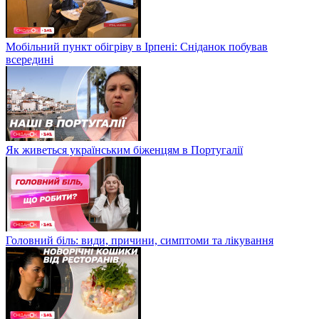
Мобільний пункт обігріву в Ірпені: Сніданок побував
всередині
Як живеться українським біженцям в Португалії
Головний біль: види, причини, симптоми та лікування