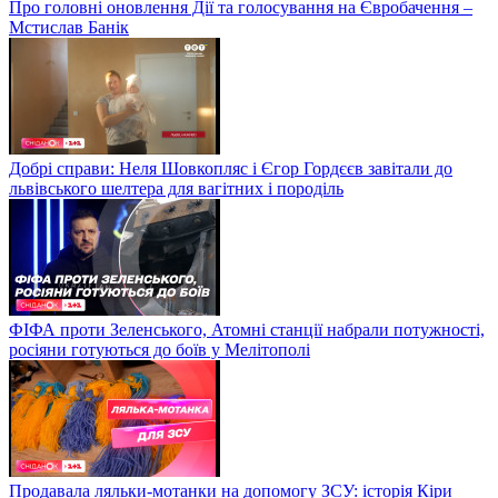
Про головні оновлення Дії та голосування на Євробачення –
Мстислав Банік
Добрі справи: Неля Шовкопляс і Єгор Гордєєв завітали до
львівського шелтера для вагітних і породіль
ФІФА проти Зеленського, Атомні станції набрали потужності,
росіяни готуються до боїв у Мелітополі
Продавала ляльки-мотанки на допомогу ЗСУ: історія Кіри