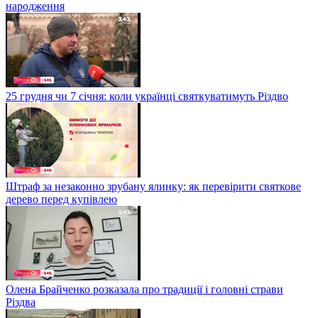
народження
25 грудня чи 7 січня: коли українці святкуватимуть Різдво
Штраф за незаконно зрубану ялинку: як перевірити святкове
дерево перед купівлею
Олена Брайченко розказала про традиції і головні страви
Різдва