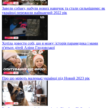
Завели собаку, набули нових навичок та стали сильнішими: як
українці пережили найважчий 2022 рік
Хотіла довести собі, що я можу: історія парамедика і мами
п'ятьох дітей Аліни Глодовської
Про що мріють маленькі українці під Новий 2023 рік