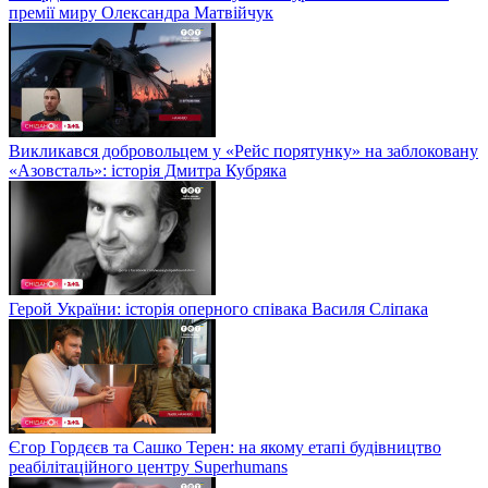
премії миру Олександра Матвійчук
Викликався добровольцем у «Рейс порятунку» на заблоковану
«Азовсталь»: історія Дмитра Кубряка
Герой України: історія оперного співака Василя Сліпака
Єгор Гордєєв та Сашко Терен: на якому етапі будівництво
реабілітаційного центру Superhumans