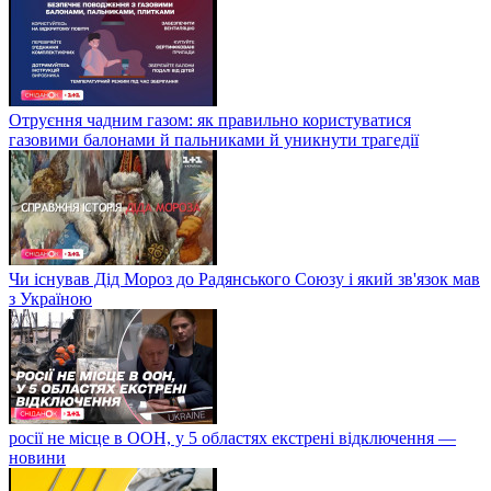
Отруєння чадним газом: як правильно користуватися
газовими балонами й пальниками й уникнути трагедії
Чи існував Дід Мороз до Радянського Союзу і який зв'язок мав
з Україною
росії не місце в ООН, у 5 областях екстрені відключення —
новини