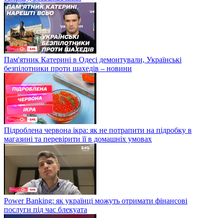
Пам'ятник Катерині в Одесі демонтували, Українські
безпілотники проти шахедів – новини
Підроблена червона ікра: як не потрапити на підробку в
магазині та перевірити її в домашніх умовах
Power Banking: як українці можуть отримати фінансові
послуги під час блекуата