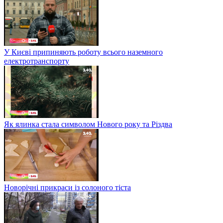
У Києві припиняють роботу всього наземного
електротранспорту
Як ялинка стала символом Нового року та Різдва
Новорічні прикраси із солоного тіста