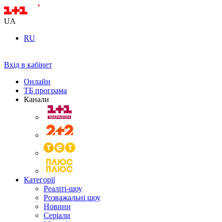
UA
RU
Вхід в кабінет
Онлайн
ТБ програма
Канали
Категорії
Реаліті-шоу
Розважальні шоу
Новини
Серіали