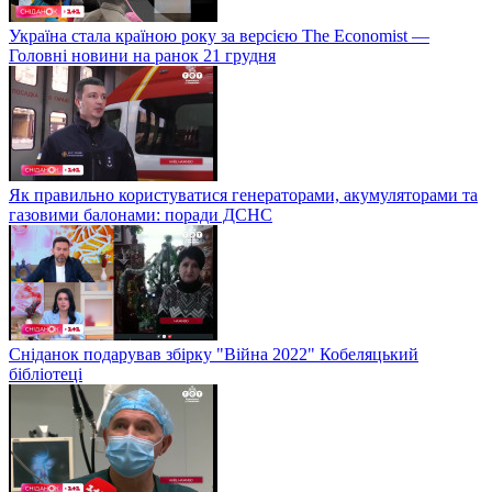
Україна стала країною року за версією The Economist —
Головні новини на ранок 21 грудня
Як правильно користуватися генераторами, акумуляторами та
газовими балонами: поради ДСНС
Сніданок подарував збірку "Війна 2022" Кобеляцький
бібліотеці