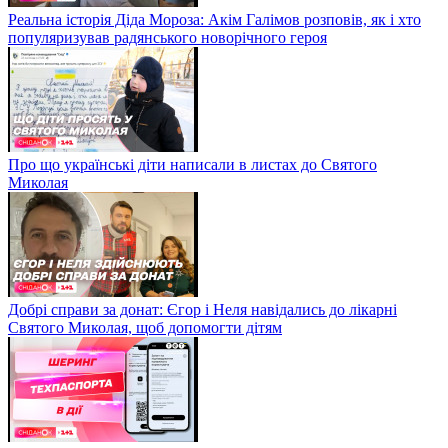
Реальна історія Діда Мороза: Акім Галімов розповів, як і хто
популяризував радянського новорічного героя
Про що українські діти написали в листах до Святого
Миколая
Добрі справи за донат: Єгор і Неля навідались до лікарні
Святого Миколая, щоб допомогти дітям