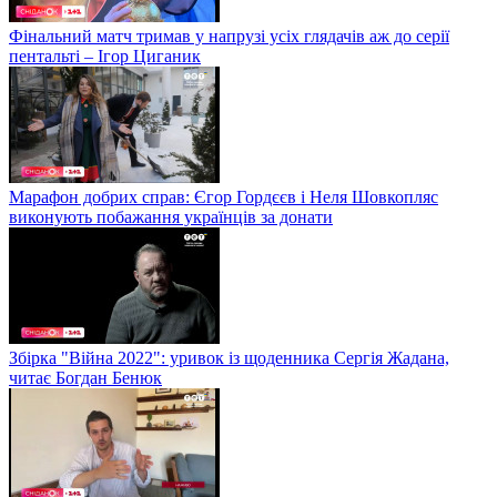
Фінальний матч тримав у напрузі усіх глядачів аж до серії
пентальті – Ігор Циганик
Марафон добрих справ: Єгор Гордєєв і Неля Шовкопляс
виконують побажання українців за донати
Збірка "Війна 2022": уривок із щоденника Сергія Жадана,
читає Богдан Бенюк