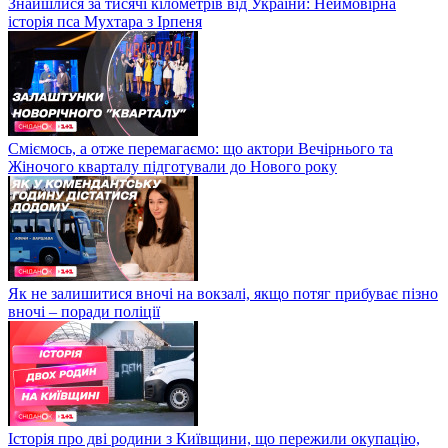
Знайшлися за тисячі кілометрів від України: Неймовірна
історія пса Мухтара з Ірпеня
Сміємось, а отже перемагаємо: що актори Вечірнього та
Жіночого кварталу підготували до Нового року
Як не залишитися вночі на вокзалі, якщо потяг прибуває пізно
вночі – поради поліції
Історія про дві родини з Київщини, що пережили окупацію,