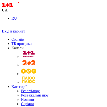
UA
RU
Вхід в кабінет
Онлайн
ТБ програма
Канали
Категорії
Реаліті-шоу
Розважальні шоу
Новини
Серіали