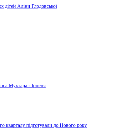
ьох дітей Аліни Глодовської
 пса Мухтара з Ірпеня
го кварталу підготували до Нового року