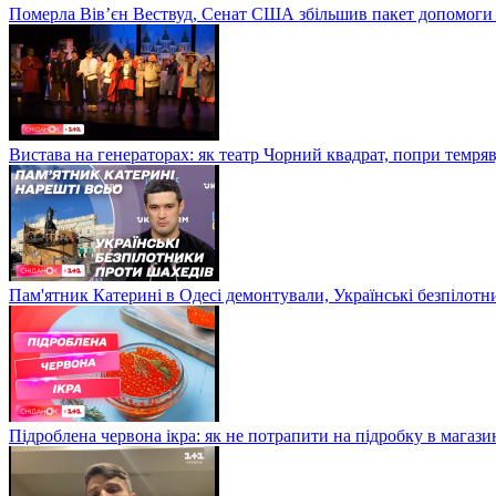
Померла Вівʼєн Вествуд, Сенат США збільшив пакет допомоги
Вистава на генераторах: як театр Чорний квадрат, попри темряв
Пам'ятник Катерині в Одесі демонтували, Українські безпілот
Підроблена червона ікра: як не потрапити на підробку в магазин