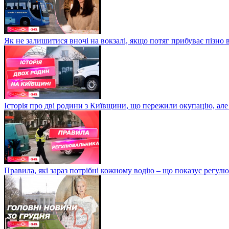
Як не залишитися вночі на вокзалі, якщо потяг прибуває пізно в
Історія про дві родини з Київщини, що пережили окупацію, але
Правила, які зараз потрібні кожному водію – що показує регул