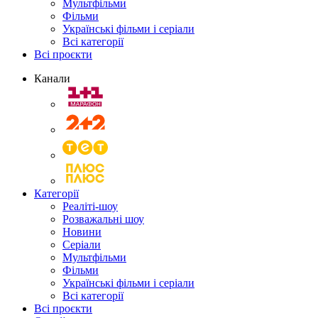
Мультфільми
Фільми
Українські фільми і серіали
Всі категорії
Всі проєкти
Канали
Категорії
Реаліті-шоу
Розважальні шоу
Новини
Серіали
Мультфільми
Фільми
Українські фільми і серіали
Всі категорії
Всі проєкти