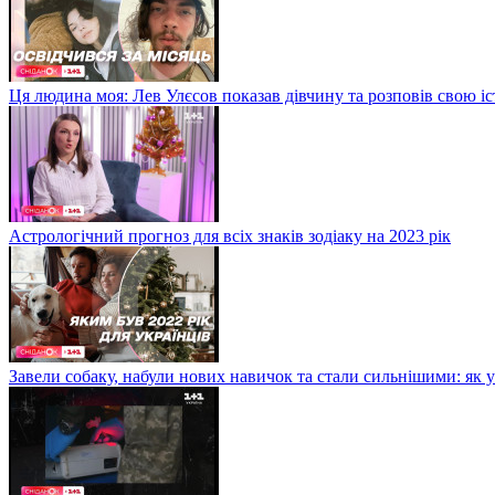
Ця людина моя: Лев Улєсов показав дівчину та розповів свою і
Астрологічний прогноз для всіх знаків зодіаку на 2023 рік
Завели собаку, набули нових навичок та стали сильнішими: як 