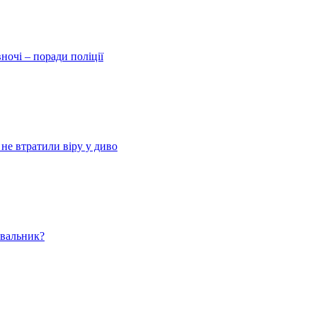
ночі – поради поліції
 не втратили віру у диво
ювальник?