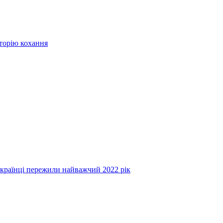
сторію кохання
українці пережили найважчий 2022 рік