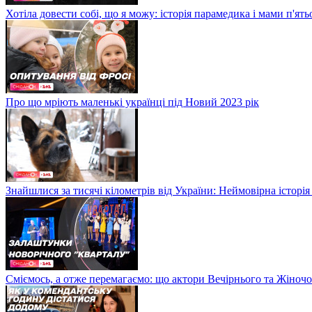
Хотіла довести собі, що я можу: історія парамедика і мами п'ят
Про що мріють маленькі українці під Новий 2023 рік
Знайшлися за тисячі кілометрів від України: Неймовірна історія
Сміємось, а отже перемагаємо: що актори Вечірнього та Жіночо