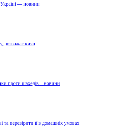
 Україні — новини
у, розважає киян
ники проти шахедів – новини
і та перевірити її в домашніх умовах