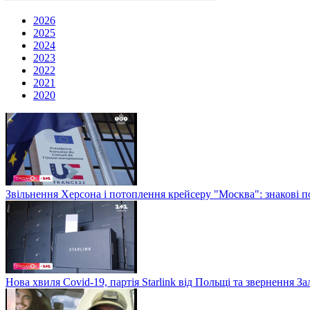
2026
2025
2024
2023
2022
2021
2020
Звільнення Херсона і потоплення крейсеру "Москва": знакові по
Нова хвиля Covid-19, партія Starlink від Польщі та звернення 