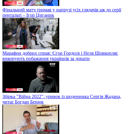
Фінальний матч тримав у напрузі усіх глядачів аж до серії
пентальті – Ігор Циганик
Марафон добрих справ: Єгор Гордєєв і Неля Шовкопляс
виконують побажання українців за донати
Збірка "Війна 2022": уривок із щоденника Сергія Жадана,
читає Богдан Бенюк