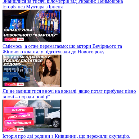
Знайшлися за тисячі кілометрів від України: Неймовірна
історія пса Мухтара з Ірпеня
Сміємось, а отже перемагаємо: що актори Вечірнього та
Жіночого кварталу підготували до Нового року
Як не залишитися вночі на вокзалі, якщо потяг прибуває пізно
вночі – поради поліції
Історія про дві родини з Київщини, що пережили окупацію,