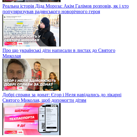
Реальна історія Діда Мороза: Акім Галімов розповів, як і хто
популяризував радянського новорічного героя
Про що українські діти написали в листах до Святого
Миколая
Добрі справи за донат: Єгор і Неля навідались до лікарні
Святого Миколая, щоб допомогти дітям