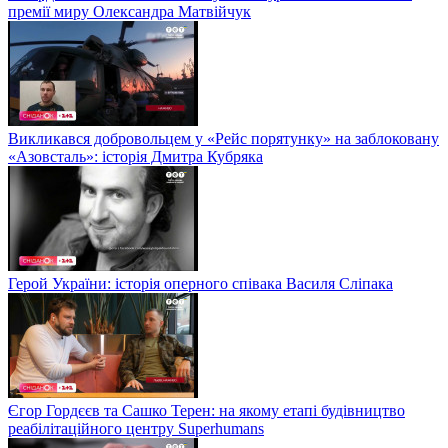
премії миру Олександра Матвійчук
Викликався добровольцем у «Рейс порятунку» на заблоковану
«Азовсталь»: історія Дмитра Кубряка
Герой України: історія оперного співака Василя Сліпака
Єгор Гордєєв та Сашко Терен: на якому етапі будівництво
реабілітаційного центру Superhumans