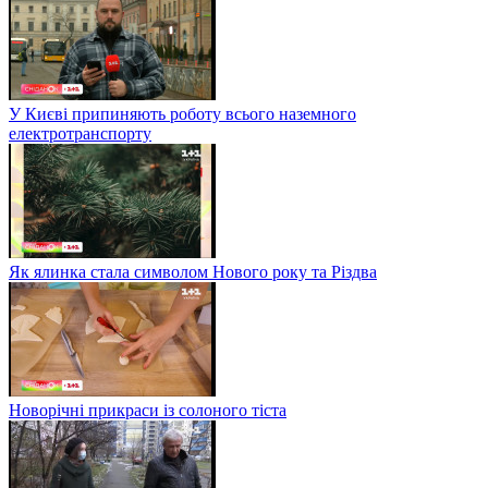
У Києві припиняють роботу всього наземного
електротранспорту
Як ялинка стала символом Нового року та Різдва
Новорічні прикраси із солоного тіста