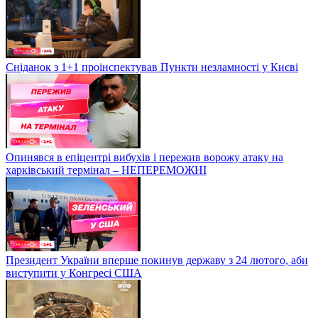
Сніданок з 1+1 проінспектував Пункти незламності у Києві
Опинявся в епіцентрі вибухів і пережив ворожу атаку на
харківський термінал – НЕПЕРЕМОЖНІ
Президент України вперше покинув державу з 24 лютого, аби
виступити у Конгресі США