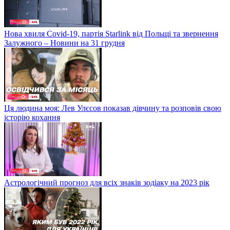
Нова хвиля Covid-19, партія Starlink від Польщі та звернення
Залужного – Новини на 31 грудня
Ця людина моя: Лев Улєсов показав дівчину та розповів свою
історію кохання
Астрологічний прогноз для всіх знаків зодіаку на 2023 рік