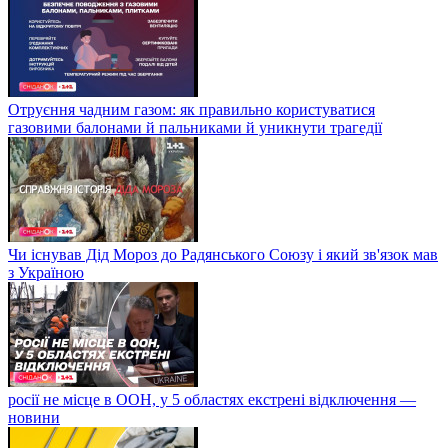
Отруєння чадним газом: як правильно користуватися
газовими балонами й пальниками й уникнути трагедії
Чи існував Дід Мороз до Радянського Союзу і який зв'язок мав
з Україною
росії не місце в ООН, у 5 областях екстрені відключення —
новини