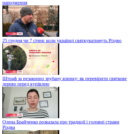
народження
25 грудня чи 7 січня: коли українці святкуватимуть Різдво
Штраф за незаконно зрубану ялинку: як перевірити святкове
дерево перед купівлею
Олена Брайченко розказала про традиції і головні страви
Різдва