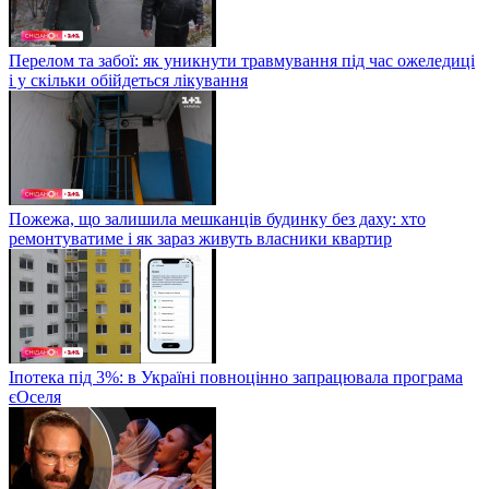
Перелом та забої: як уникнути травмування під час ожеледиці
і у скільки обійдеться лікування
Пожежа, що залишила мешканців будинку без даху: хто
ремонтуватиме і як зараз живуть власники квартир
Іпотека під 3%: в Україні повноцінно запрацювала програма
єОселя