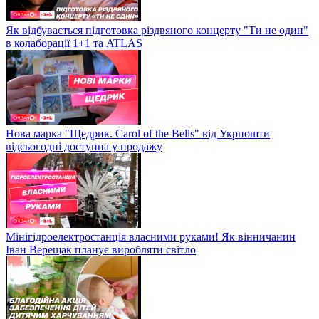
Як відбувається підготовка різдвяного концерту "Ти не один"
в колаборації 1+1 та ATLAS
Нова марка "Щедрик. Carol of the Bells" від Укрпошти
відсьогодні доступна у продажу
Мінігідроелектростанція власними руками! Як вінничанин
Іван Верещак планує виробляти світло