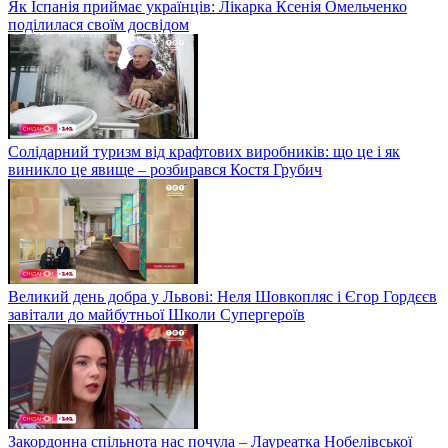
Як Іспанія приймає українців: Лікарка Ксенія Омельченко
поділилася своїм досвідом
Солідарний туризм від крафтових виробників: що це і як
виникло це явище – розбирався Костя Грубич
Великий день добра у Львові: Неля Шовкопляс і Єгор Гордєєв
завітали до майбутньої Школи Супергероїв
Закордонна спільнота нас почула – Лауреатка Нобелівської