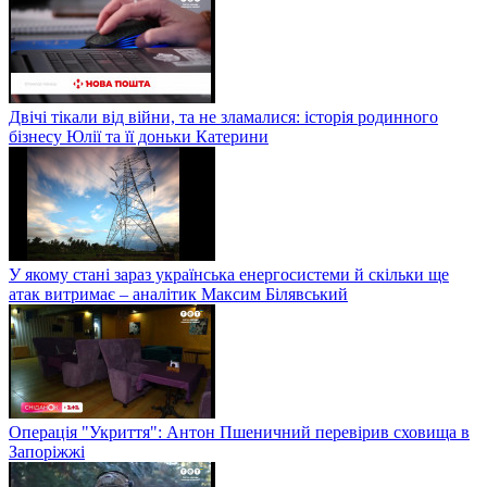
Двічі тікали від війни, та не зламалися: історія родинного
бізнесу Юлії та її доньки Катерини
У якому стані зараз українська енергосистеми й скільки ще
атак витримає – аналітик Максим Білявський
Операція "Укриття": Антон Пшеничний перевірив сховища в
Запоріжжі