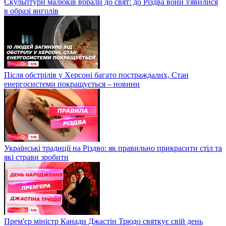
Скульптури малюків вбрали до свят: до Різдва вони з'явилися
в образі янголів
Після обстрілів у Херсоні багато постраждалих, Стан
енергосистеми покращується – новини
Українські традиції на Різдво: як правильно прикрасити стіл та
які страви зробити
Прем'єр міністр Канади Джастін Трюдо святкує свій день