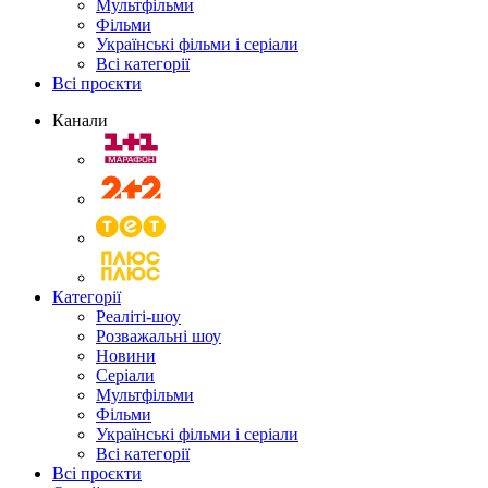
Мультфільми
Фільми
Українські фільми і серіали
Всі категорії
Всі проєкти
Канали
Категорії
Реаліті-шоу
Розважальні шоу
Новини
Серіали
Мультфільми
Фільми
Українські фільми і серіали
Всі категорії
Всі проєкти