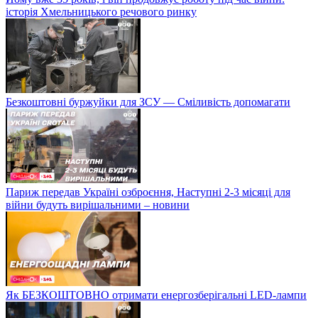
історія Хмельницького речового ринку
Безкоштовні буржуйки для ЗСУ — Сміливість допомагати
Париж передав Україні озброєння, Наступні 2-3 місяці для
війни будуть вирішальними – новини
Як БЕЗКОШТОВНО отримати енергозберігальні LED-лампи