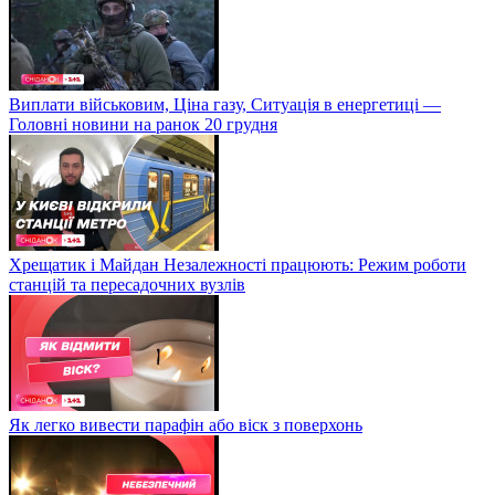
Виплати військовим, Ціна газу, Ситуація в енергетиці —
Головні новини на ранок 20 грудня
Хрещатик і Майдан Незалежності працюють: Режим роботи
станцій та пересадочних вузлів
Як легко вивести парафін або віск з поверхонь