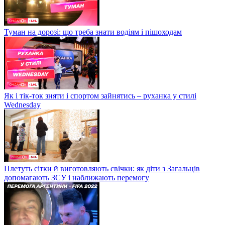
Туман на дорозі: що треба знати водіям і пішоходам
Як і тік-ток зняти і спортом зайнятись – руханка у стилі
Wednesday
Плетуть сітки й виготовляють свічки: як діти з Загальців
допомагають ЗСУ і наближають перемогу