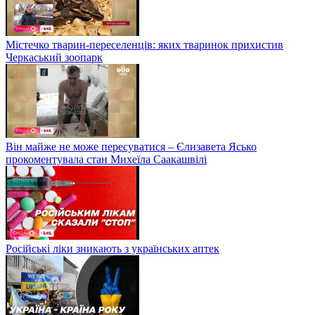
Містечко тварин-переселенців: яких тваринок прихистив
Черкаський зоопарк
Він майже не може пересуватися – Єлизавета Ясько
прокоментувала стан Михеїла Саакашвілі
Російські ліки зникають з українських аптек