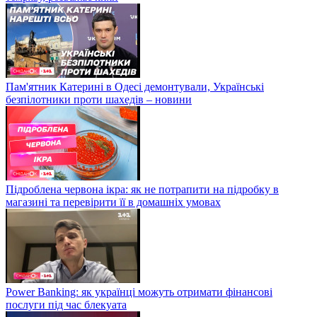
Пам'ятник Катерині в Одесі демонтували, Українські
безпілотники проти шахедів – новини
Підроблена червона ікра: як не потрапити на підробку в
магазині та перевірити її в домашніх умовах
Power Banking: як українці можуть отримати фінансові
послуги під час блекуата