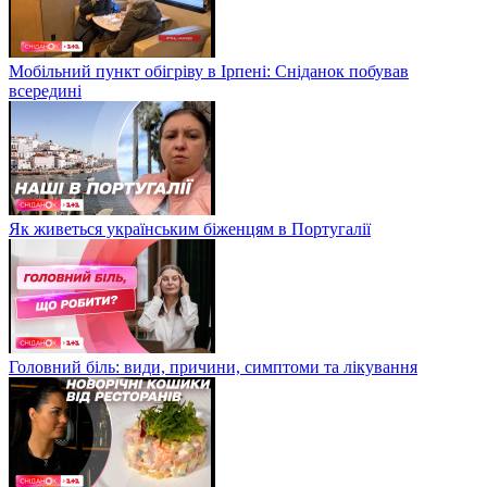
Мобільний пункт обігріву в Ірпені: Сніданок побував
всередині
Як живеться українським біженцям в Португалії
Головний біль: види, причини, симптоми та лікування