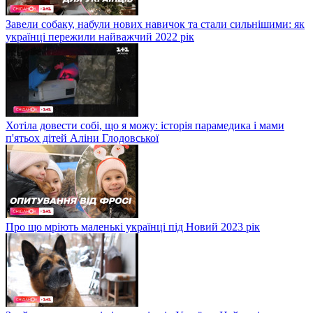
Завели собаку, набули нових навичок та стали сильнішими: як
українці пережили найважчий 2022 рік
Хотіла довести собі, що я можу: історія парамедика і мами
п'ятьох дітей Аліни Глодовської
Про що мріють маленькі українці під Новий 2023 рік