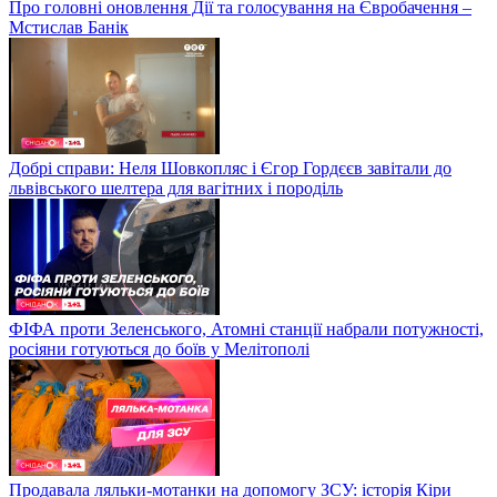
Про головні оновлення Дії та голосування на Євробачення –
Мстислав Банік
Добрі справи: Неля Шовкопляс і Єгор Гордєєв завітали до
львівського шелтера для вагітних і породіль
ФІФА проти Зеленського, Атомні станції набрали потужності,
росіяни готуються до боїв у Мелітополі
Продавала ляльки-мотанки на допомогу ЗСУ: історія Кіри