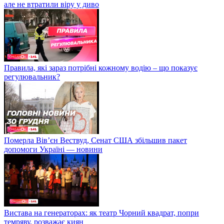
але не втратили віру у диво
Правила, які зараз потрібні кожному водію – що показує
регулювальник?
Померла Вівʼєн Вествуд, Сенат США збільшив пакет
допомоги Україні — новини
Вистава на генераторах: як театр Чорний квадрат, попри
темряву, розважає киян