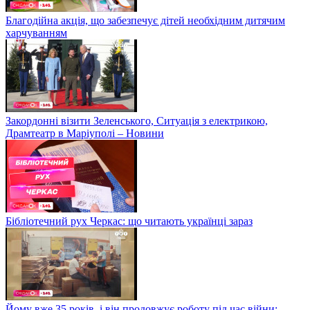
Благодійна акція, що забезпечує дітей необхідним дитячим
харчуванням
Закордонні візити Зеленського, Ситуація з електрикою,
Драмтеатр в Маріуполі – Новини
Бібліотечний рух Черкас: що читають українці зараз
Йому вже 35 років, і він продовжує роботу під час війни: