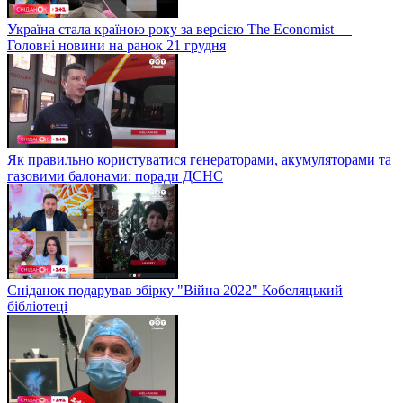
Україна стала країною року за версією The Economist —
Головні новини на ранок 21 грудня
Як правильно користуватися генераторами, акумуляторами та
газовими балонами: поради ДСНС
Сніданок подарував збірку "Війна 2022" Кобеляцький
бібліотеці