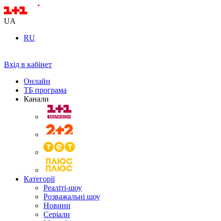
UA
RU
Вхід в кабінет
Онлайн
ТБ програма
Канали
Категорії
Реаліті-шоу
Розважальні шоу
Новини
Серіали