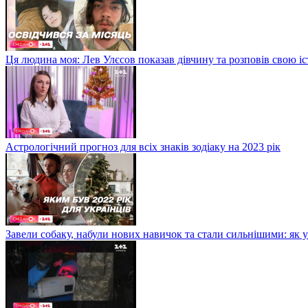
Ця людина моя: Лев Улєсов показав дівчину та розповів свою і
Астрологічний прогноз для всіх знаків зодіаку на 2023 рік
Завели собаку, набули нових навичок та стали сильнішими: як 