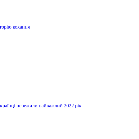
сторію кохання
українці пережили найважчий 2022 рік