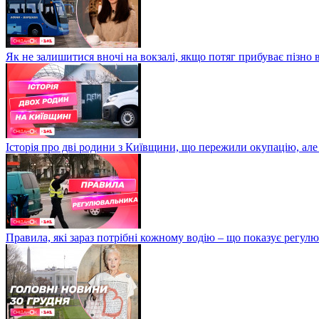
Як не залишитися вночі на вокзалі, якщо потяг прибуває пізно в
Історія про дві родини з Київщини, що пережили окупацію, але
Правила, які зараз потрібні кожному водію – що показує регул