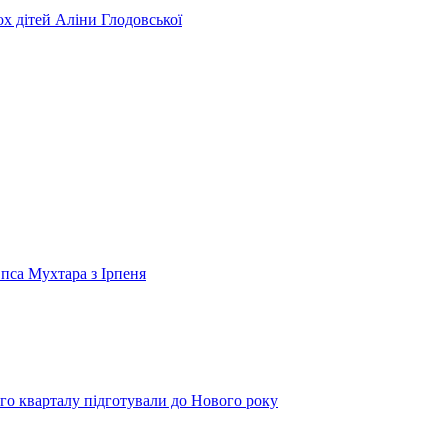
ьох дітей Аліни Глодовської
 пса Мухтара з Ірпеня
го кварталу підготували до Нового року