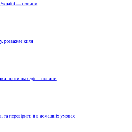
 Україні — новини
у, розважає киян
ники проти шахедів – новини
і та перевірити її в домашніх умовах