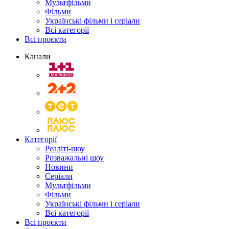
Мультфільми
Фільми
Українські фільми і серіали
Всі категорії
Всі проєкти
Канали
Категорії
Реаліті-шоу
Розважальні шоу
Новини
Серіали
Мультфільми
Фільми
Українські фільми і серіали
Всі категорії
Всі проєкти