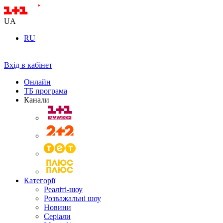
UA
RU
Вхід в кабінет
Онлайн
ТБ програма
Канали
Категорії
Реаліті-шоу
Розважальні шоу
Новини
Серіали