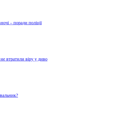
ночі – поради поліції
 не втратили віру у диво
ювальник?