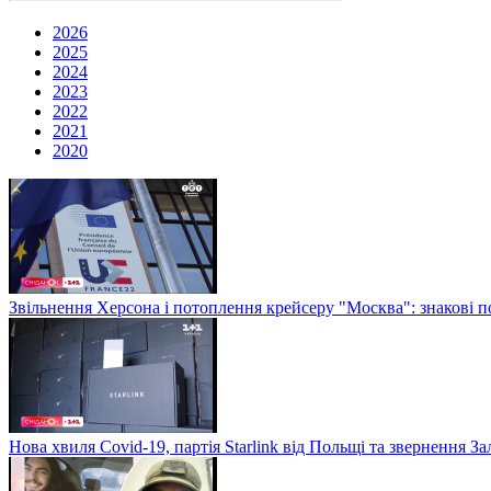
2026
2025
2024
2023
2022
2021
2020
Звільнення Херсона і потоплення крейсеру "Москва": знакові по
Нова хвиля Covid-19, партія Starlink від Польщі та звернення 