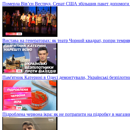
Померла Вівʼєн Вествуд, Сенат США збільшив пакет допомоги
Вистава на генераторах: як театр Чорний квадрат, попри темряв
Пам'ятник Катерині в Одесі демонтували, Українські безпілот
Підроблена червона ікра: як не потрапити на підробку в магазин