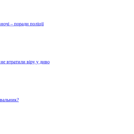
ночі – поради поліції
 не втратили віру у диво
ювальник?