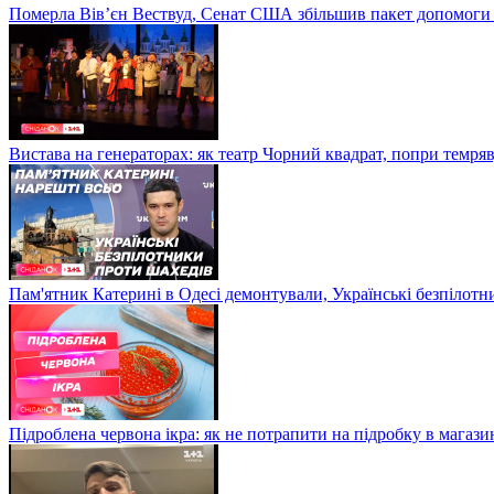
Померла Вівʼєн Вествуд, Сенат США збільшив пакет допомоги
Вистава на генераторах: як театр Чорний квадрат, попри темряв
Пам'ятник Катерині в Одесі демонтували, Українські безпілот
Підроблена червона ікра: як не потрапити на підробку в магазин