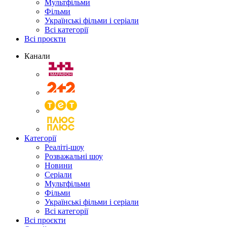
Мультфільми
Фільми
Українські фільми і серіали
Всі категорії
Всі проєкти
Канали
Категорії
Реаліті-шоу
Розважальні шоу
Новини
Серіали
Мультфільми
Фільми
Українські фільми і серіали
Всі категорії
Всі проєкти