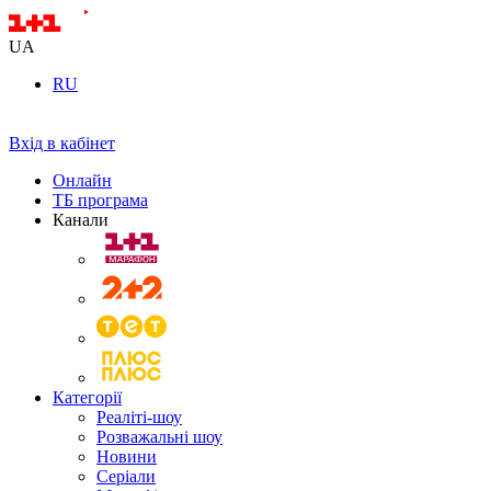
UA
RU
Вхід в кабінет
Онлайн
ТБ програма
Канали
Категорії
Реаліті-шоу
Розважальні шоу
Новини
Серіали