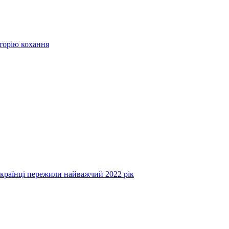
сторію кохання
українці пережили найважчий 2022 рік