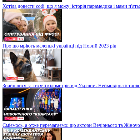
Хотіла довести собі, що я можу: історія парамедика і мами п'ят
Про що мріють маленькі українці під Новий 2023 рік
Знайшлися за тисячі кілометрів від України: Неймовірна історія
Сміємось, а отже перемагаємо: що актори Вечірнього та Жіночо