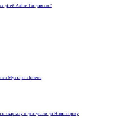
ьох дітей Аліни Глодовської
 пса Мухтара з Ірпеня
го кварталу підготували до Нового року