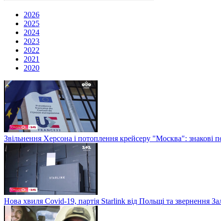
2026
2025
2024
2023
2022
2021
2020
Звільнення Херсона і потоплення крейсеру "Москва": знакові по
Нова хвиля Covid-19, партія Starlink від Польщі та звернення 