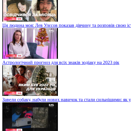
Ця людина моя: Лев Улєсов показав дівчину та розповів свою і
Астрологічний прогноз для всіх знаків зодіаку на 2023 рік
Завели собаку, набули нових навичок та стали сильнішими: як 