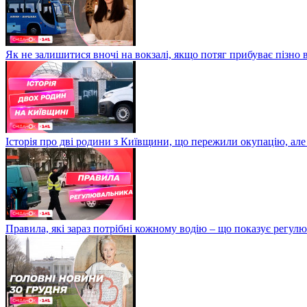
Як не залишитися вночі на вокзалі, якщо потяг прибуває пізно в
Історія про дві родини з Київщини, що пережили окупацію, але
Правила, які зараз потрібні кожному водію – що показує регул