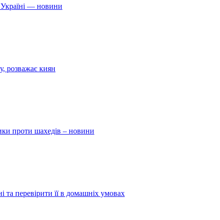
 Україні — новини
у, розважає киян
ники проти шахедів – новини
і та перевірити її в домашніх умовах