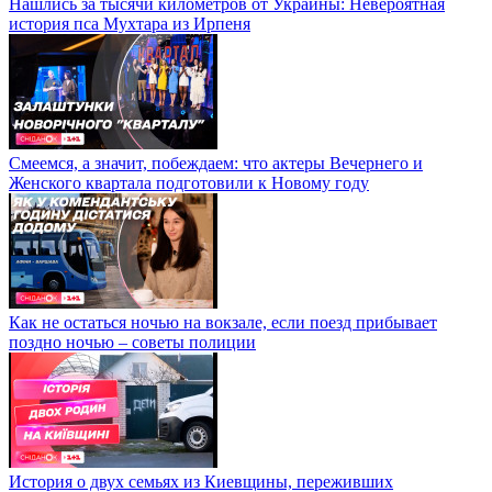
Нашлись за тысячи километров от Украины: Невероятная
история пса Мухтара из Ирпеня
Смеемся, а значит, побеждаем: что актеры Вечернего и
Женского квартала подготовили к Новому году
Как не остаться ночью на вокзале, если поезд прибывает
поздно ночью – советы полиции
История о двух семьях из Киевщины, переживших