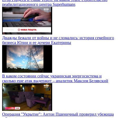
реабилитационного центра Superhumans
Дважды бежали от войны и не сломались: история семейного
бизнеса Юлии и ее дочери Екатерины
В каком состоянии сейчас украинская энергосистема и
сколько еще атак выдержит – аналитик Максим Белявский
Операция "Укрытие": Антон Пшеничный проверил убежища