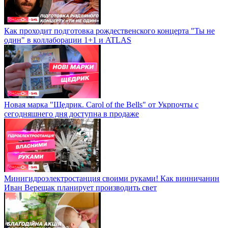
Как проходит подготовка рождественского концерта "Ты не
один" в коллаборации 1+1 и ATLAS
Новая марка "Щедрик. Carol of the Bells" от Укрпочты с
сегодняшнего дня доступна в продаже
Минигидроэлектростанция своими руками! Как винничанин
Иван Верещак планирует производить свет