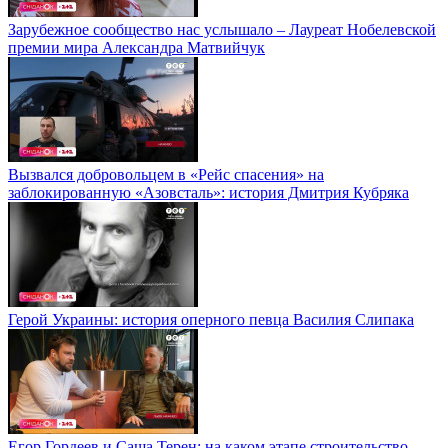
Зарубежное сообщество нас услышало – Лауреат Нобелевской
премии мира Александра Матвийчук
Вызвался добровольцем в «Рейс спасения» на
заблокированную «Азовсталь»: история Дмитрия Кубряка
Герой Украины: история оперного певца Василия Слипака
Егор Гордеев и Саша Терен: на каком этапе строительство