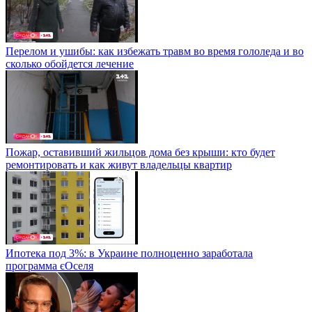
Перелом и ушибы: как избежать травм во время гололеда и во
сколько обойдется лечение
Пожар, оставивший жильцов дома без крыши: кто будет
ремонтировать и как живут владельцы квартир
Ипотека под 3%: в Украине полноценно заработала
программа єОселя