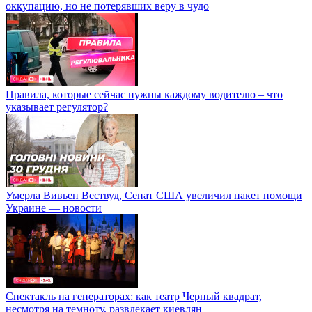
оккупацию, но не потерявших веру в чудо
Правила, которые сейчас нужны каждому водителю – что
указывает регулятор?
Умерла Вивьен Вествуд, Сенат США увеличил пакет помощи
Украине — новости
Спектакль на генераторах: как театр Черный квадрат,
несмотря на темноту, развлекает киевлян