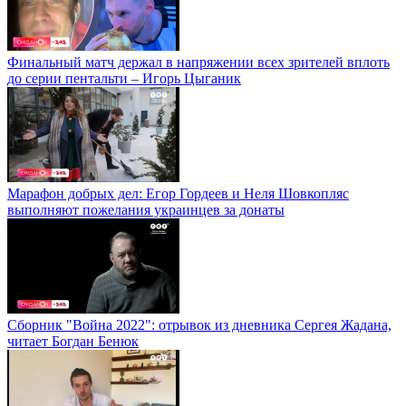
Финальный матч держал в напряжении всех зрителей вплоть
до серии пентальти – Игорь Цыганик
Марафон добрых дел: Егор Гордеев и Неля Шовкопляс
выполняют пожелания украинцев за донаты
Сборник "Война 2022": отрывок из дневника Сергея Жадана,
читает Богдан Бенюк