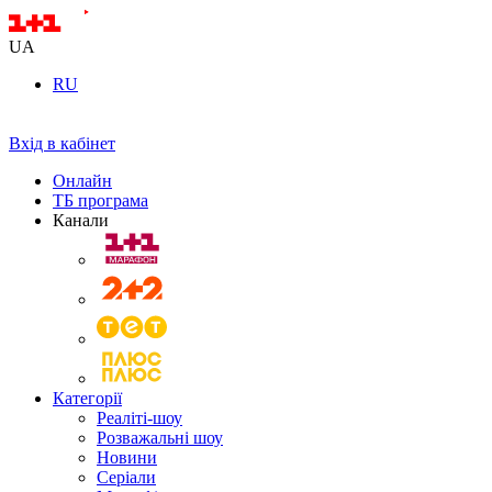
UA
RU
Вхід в кабінет
Онлайн
ТБ програма
Канали
Категорії
Реаліті-шоу
Розважальні шоу
Новини
Серіали