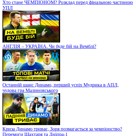
Хто стане ЧЕМПІОНОМ? Розклад перед фінальною частиною
УПЛ
АНГЛІЯ – УКРАЇНА. Чи буде бій на Вемблі?
Останній шанс Динамо, перший успіх Мудрика в АПЛ,
чудова гра Малиновського
Криза Динамо триває, Зоря позмагається за чемпіонство?
Перемоги Шахтаря та Дніпра-1