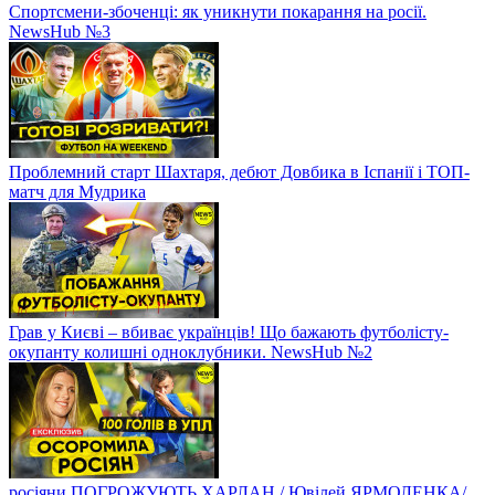
Спортсмени-збоченці: як уникнути покарання на росії.
NewsHub №3
Проблемний старт Шахтаря, дебют Довбика в Іспанії і ТОП-
матч для Мудрика
Грав у Києві – вбиває українців! Що бажають футболісту-
окупанту колишні одноклубники. NewsHub №2
росіяни ПОГРОЖУЮТЬ ХАРЛАН / Ювілей ЯРМОЛЕНКА/