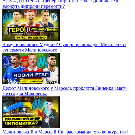
АЕК – ДНІПРО-1. Тренер кіпріотів не знає Довбика? Чи
зможуть дніпряни перемогти?
Чому провалився Мудрик? Суворі правила для Миколенка і
суперматч Малиновського
Дебют Малиновського у Марселі, прокляття Зінченка і матч-
життя для Миколенка
Малиновський в Марселі! Як грає команда, хто конкуренти і