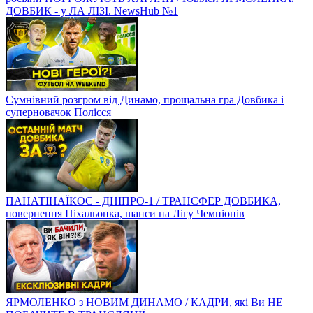
ДОВБИК - у ЛА ЛІЗІ. NewsHub №1
Сумнівний розгром від Динамо, прощальна гра Довбика і
суперновачок Полісся
ПАНАТІНАЇКОС - ДНІПРО-1 / ТРАНСФЕР ДОВБИКА,
повернення Піхальонка, шанси на Лігу Чемпіонів
ЯРМОЛЕНКО з НОВИМ ДИНАМО / КАДРИ, які Ви НЕ