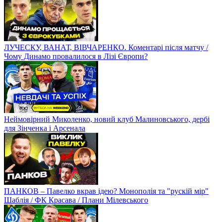
ЛУЧЕСКУ, ВАНАТ, ВІВЧАРЕНКО. Коментарі після матчу /
Чому Динамо провалилося в Лізі Європи?
Неймовірний Миколенко, новий клуб Малиновського, дербі
для Зінченка і Арсенала
ПАНКОВ – Павелко вкрав ідею? Монополія та "рускій мір"
Шаблія / ФК Красава / Плани Мілевського