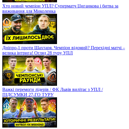
Хто новий чемпіон УПЛ? Суперматч Циганкова і битва за
виживання для Миколенка
Дніпро-1 проти Шахтаря. Чемпіон відомий? Перехідні матчі –
велика інтрига! Огляд 28 туру УПЛ
Важкі перемоги лідерів / ФК Львів вилітає з УПЛ /
ПІДСУМКИ 27-ГО ТУРУ