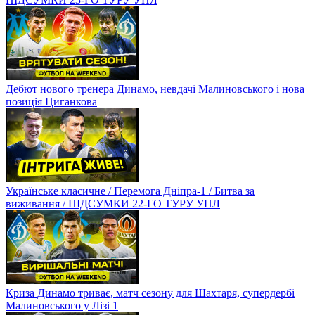
Дебют нового тренера Динамо, невдачі Малиновського і нова
позиція Циганкова
Українське класичне / Перемога Дніпра-1 / Битва за
виживання / ПІДСУМКИ 22-ГО ТУРУ УПЛ
Криза Динамо триває, матч сезону для Шахтаря, супердербі
Малиновського у Лізі 1