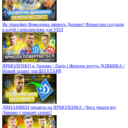
Як трансфер Ярмоленка змінить Динамо? Фінансова ситуація
в клубі і перспективи для УПЛ
ЯРМОЛЕНКО в Динамо / Лаціо і Жирона хочуть ДОВБИКА /
Новий талант для ШАХТАРЯ
ДИНАМІВЦІ чекають на ЯРМОЛЕНКА / Чого чекати від
Динамо у новому сезоні?