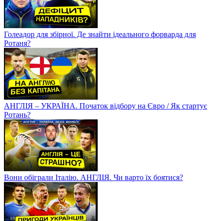
Голеадор для збірної. Де знайти ідеального форварда для
Ротаня?
АНГЛІЯ – УКРАЇНА. Початок відбору на Євро / Як стартує
Ротань?
Вони обіграли Італію. АНГЛІЯ. Чи варто їх боятися?