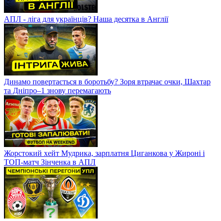
АПЛ - ліга для українців? Наша десятка в Англії
Динамо повертається в боротьбу? Зоря втрачає очки, Шахтар
та Дніпро–1 знову перемагають
Жорстокий хейт Мудрика, зарплатня Циганкова у Жироні і
ТОП-матч Зінченка в АПЛ