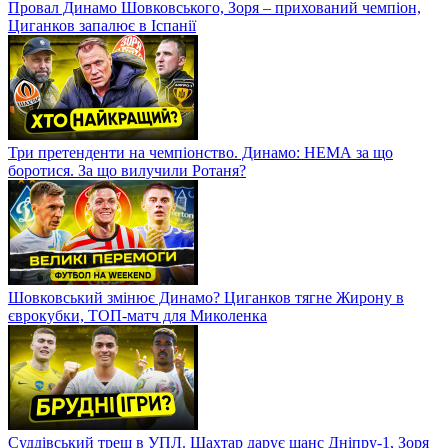
Провал Динамо Шовковського, Зоря – прихований чемпіон,
Циганков запалює в Іспанії
Три претенденти на чемпіонство. Динамо: НЕМА за що
боротися. За що вилучили Ротаня?
Шовковський змінює Динамо? Циганков тягне Жирону в
єврокубки, ТОП-матч для Миколенка
Суддівський треш в УПЛ. Шахтар дарує шанс Дніпру-1, Зоря