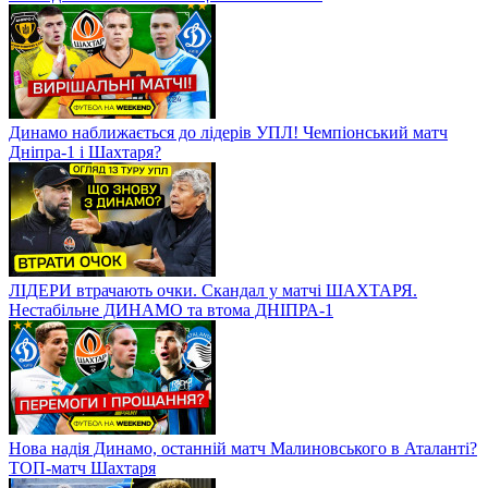
Динамо наближається до лідерів УПЛ! Чемпіонський матч
Дніпра-1 і Шахтаря?
ЛІДЕРИ втрачають очки. Скандал у матчі ШАХТАРЯ.
Нестабільне ДИНАМО та втома ДНІПРА-1
Нова надія Динамо, останній матч Малиновського в Аталанті?
ТОП-матч Шахтаря