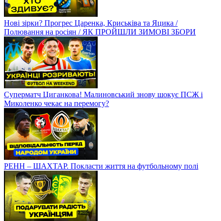
Нові зірки? Прогрес Царенка, Криськіва та Яцика /
Полювання на росіян / ЯК ПРОЙШЛИ ЗИМОВІ ЗБОРИ
Суперматч Циганкова! Малиновський знову шокує ПСЖ і
Миколенко чекає на перемогу?
РЕНН – ШАХТАР. Покласти життя на футбольному полі