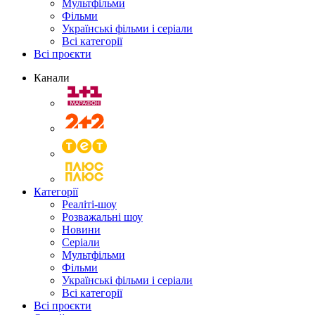
Мультфільми
Фільми
Українські фільми і серіали
Всі категорії
Всі проєкти
Канали
Категорії
Реаліті-шоу
Розважальні шоу
Новини
Серіали
Мультфільми
Фільми
Українські фільми і серіали
Всі категорії
Всі проєкти