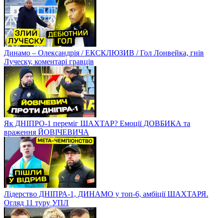
Динамо – Олександрія / ЕКСКЛЮЗИВ / Гол Лонвейка, гнів
Луческу, коментарі гравців
Як ДНІПРО-1 переміг ШАХТАР? Емоції ДОВБИКА та
враження ЙОВІЧЕВИЧА
Лідерство ДНІПРА-1, ДИНАМО у топ-6, амбіції ШАХТАРЯ.
Огляд 11 туру УПЛ