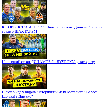
ІСТОРІЯ КЛАСИЧНОГО. Найгірші сезони Динамо. Як вони
грали з ШАХТАРЕМ
Найгірший сезон ДИНАМО? Як ЛУЧЕСКУ долає кризу
Шахтар йде у відрив / Історичний матч Металіста і Вереса /
Що далі з Динамо?