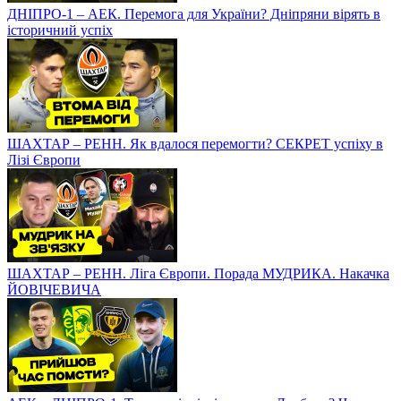
ДНІПРО-1 – АЕК. Перемога для України? Дніпряни вірять в
історичний успіх
ШАХТАР – РЕНН. Як вдалося перемогти? СЕКРЕТ успіху в
Лізі Європи
ШАХТАР – РЕНН. Ліга Європи. Порада МУДРИКА. Накачка
ЙОВІЧЕВИЧА