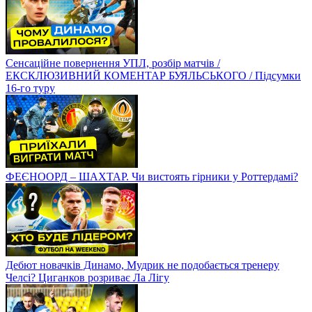
Сенсаційне повернення УПЛ, розбір матчів /
ЕКСКЛЮЗИВНИЙ КОМЕНТАР БУЯЛЬСЬКОГО / Підсумки
16-го туру
ФЕЄНООРД – ШАХТАР. Чи вистоять гірники у Роттердамі?
Дебют новачків Динамо, Мудрик не подобається тренеру
Челсі? Циганков розриває Ла Лігу