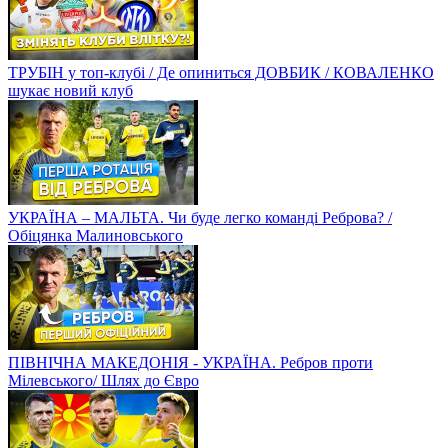
ТРУБІН у топ-клубі / Де опиниться ДОВБИК / КОВАЛЕНКО
шукає новий клуб
УКРАЇНА – МАЛЬТА. Чи буде легко команді Реброва? /
Обіцянка Малиновського
ПІВНІЧНА МАКЕДОНІЯ - УКРАЇНА. Ребров проти
Мілевського/ Шлях до Євро