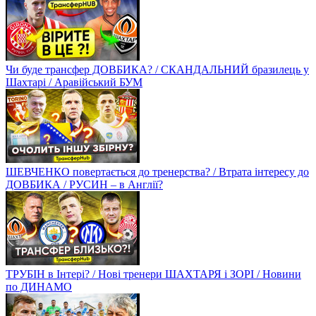
Чи буде трансфер ДОВБИКА? / СКАНДАЛЬНИЙ бразилець у
Шахтарі / Аравійський БУМ
ШЕВЧЕНКО повертається до тренерства? / Втрата інтересу до
ДОВБИКА / РУСИН – в Англії?
ТРУБІН в Інтері? / Нові тренери ШАХТАРЯ і ЗОРІ / Новини
по ДИНАМО