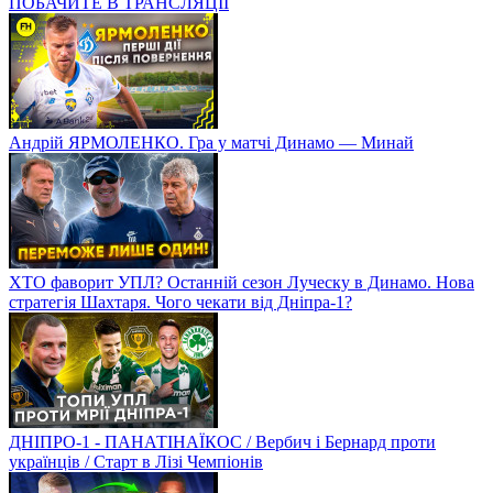
ПОБАЧИТЕ В ТРАНСЛЯЦІЇ
Андрій ЯРМОЛЕНКО. Гра у матчі Динамо — Минай
ХТО фаворит УПЛ? Останній сезон Луческу в Динамо. Нова
стратегія Шахтаря. Чого чекати від Дніпра-1?
ДНІПРО-1 - ПАНАТІНАЇКОС / Вербич і Бернард проти
українців / Старт в Лізі Чемпіонів