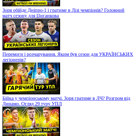
Зоря обійде Дніпро-1 і гратиме в Лізі чемпіонів? Головний
матч сезону для Циганкова
Перемоги і розчарування. Яким був сезон для УКРАЇНСЬКИХ
легіонерів?
Бійка у чемпіонському матчі. Зоря гратиме в ЛЧ? Розгром від
Динамо. Огляд 29 туру УПЛ