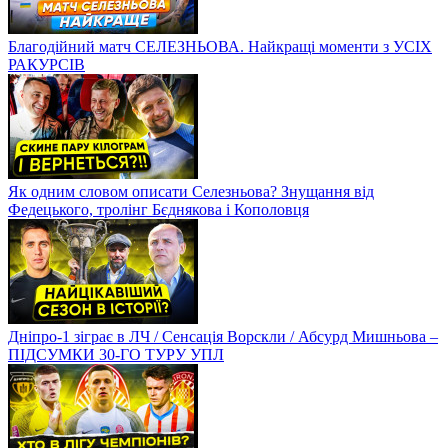
Благодійний матч СЕЛЕЗНЬОВА. Найкращі моменти з УСІХ
РАКУРСІВ
Як одним словом описати Селезньова? Знущання від
Федецького, тролінг Бєднякова і Кополовця
Дніпро-1 зіграє в ЛЧ / Сенсація Ворскли / Абсурд Мишньова –
ПІДСУМКИ 30-ГО ТУРУ УПЛ