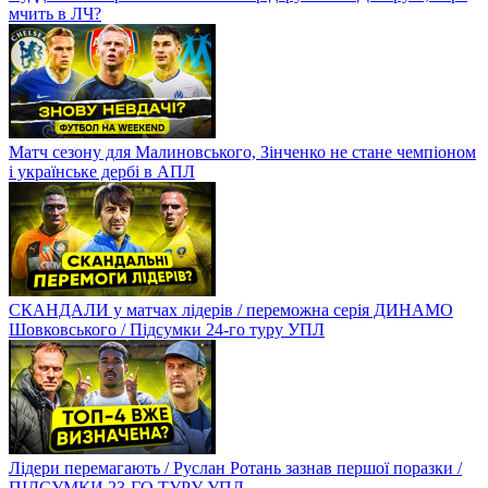
мчить в ЛЧ?
Матч сезону для Малиновського, Зінченко не стане чемпіоном
і українське дербі в АПЛ
СКАНДАЛИ у матчах лідерів / переможна серія ДИНАМО
Шовковського / Підсумки 24-го туру УПЛ
Лідери перемагають / Руслан Ротань зазнав першої поразки /
ПІДСУМКИ 23-ГО ТУРУ УПЛ