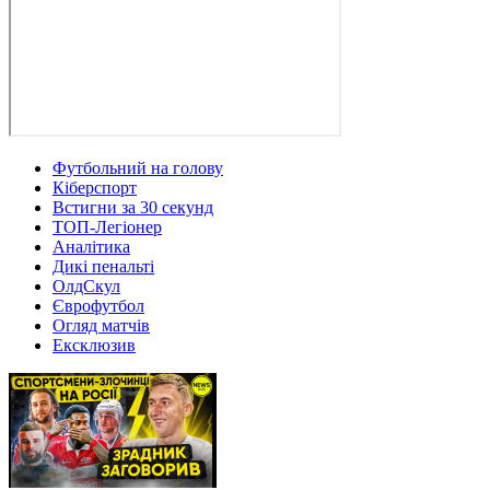
Футбольний на голову
Кіберспорт
Встигни за 30 секунд
ТОП-Легіонер
Аналітика
Дикі пенальті
ОлдСкул
Єврофутбол
Огляд матчів
Ексклюзив