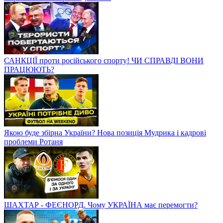
САНКЦІЇ проти російського спорту! ЧИ СПРАВДІ ВОНИ
ПРАЦЮЮТЬ?
Якою буде збірна України? Нова позиція Мудрика і кадрові
проблеми Ротаня
ШАХТАР - ФЕЄНОРД. Чому УКРАЇНА має перемогти?