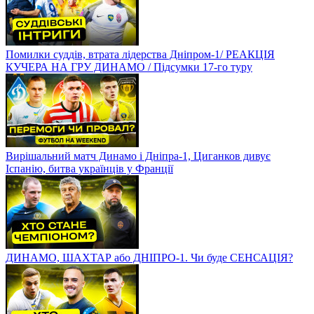
Помилки суддів, втрата лідерства Дніпром-1/ РЕАКЦІЯ
КУЧЕРА НА ГРУ ДИНАМО / Підсумки 17-го туру
Вирішальний матч Динамо і Дніпра-1, Циганков дивує
Іспанію, битва українців у Франції
ДИНАМО, ШАХТАР або ДНІПРО-1. Чи буде СЕНСАЦІЯ?