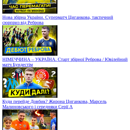
Нова збірна України. Суперматч Циганкова, тактичний
сюрприз від Реброва
НІМЕЧЧИНА – УКРАЇНА. Старт збірної Реброва / Ювілейний
матч Бундестім
Куди перейде Довбик? Жирона Циганкова, Марсель
Малиновського і середняки Серії А