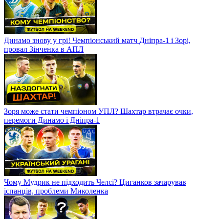
Динамо знову у грі! Чемпіонський матч Дніпра-1 і Зорі,
провал Зінченка в АПЛ
Зоря може стати чемпіоном УПЛ? Шахтар втрачає очки,
перемоги Динамо і Дніпра-1
Чому Мудрик не підходить Челсі? Циганков зачарував
іспанців, проблеми Миколенка