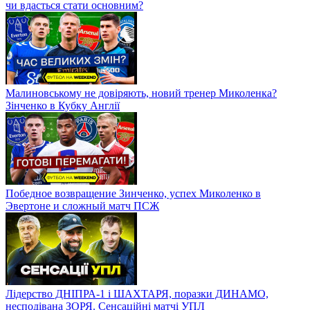
чи вдасться стати основним?
Малиновському не довіряють, новий тренер Миколенка?
Зінченко в Кубку Англії
Победное возвращение Зинченко, успех Миколенко в
Эвертоне и сложный матч ПСЖ
Лідерство ДНІПРА-1 і ШАХТАРЯ, поразки ДИНАМО,
несподівана ЗОРЯ. Сенсаційні матчі УПЛ