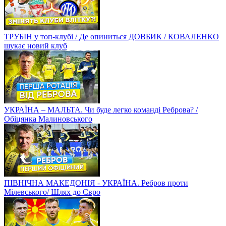
ТРУБІН у топ-клубі / Де опиниться ДОВБИК / КОВАЛЕНКО
шукає новий клуб
УКРАЇНА – МАЛЬТА. Чи буде легко команді Реброва? /
Обіцянка Малиновського
ПІВНІЧНА МАКЕДОНІЯ - УКРАЇНА. Ребров проти
Мілевського/ Шлях до Євро