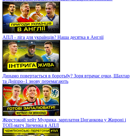
Голеадор для збірної. Де знайти ідеального форварда для
Ротаня?
АНГЛІЯ – УКРАЇНА. Початок відбору на Євро / Як стартує
Ротань?
Вони обіграли Італію. АНГЛІЯ. Чи варто їх боятися?