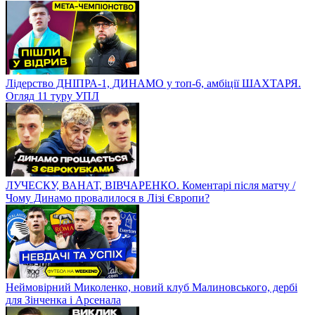
Динамо наближається до лідерів УПЛ! Чемпіонський матч
Дніпра-1 і Шахтаря?
ЛІДЕРИ втрачають очки. Скандал у матчі ШАХТАРЯ.
Нестабільне ДИНАМО та втома ДНІПРА-1
Нова надія Динамо, останній матч Малиновського в Аталанті?
ТОП-матч Шахтаря