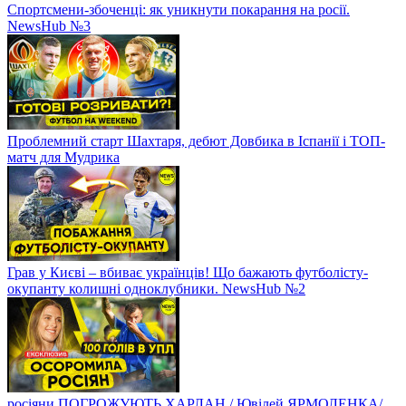
Спортсмени-збоченці: як уникнути покарання на росії.
NewsHub №3
Проблемний старт Шахтаря, дебют Довбика в Іспанії і ТОП-
матч для Мудрика
Грав у Києві – вбиває українців! Що бажають футболісту-
окупанту колишні одноклубники. NewsHub №2
росіяни ПОГРОЖУЮТЬ ХАРЛАН / Ювілей ЯРМОЛЕНКА/