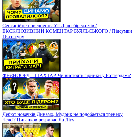
САНКЦІЇ проти російського спорту! ЧИ СПРАВДІ ВОНИ
ПРАЦЮЮТЬ?
Якою буде збірна України? Нова позиція Мудрика і кадрові
проблеми Ротаня
ШАХТАР - ФЕЄНОРД. Чому УКРАЇНА має перемогти?