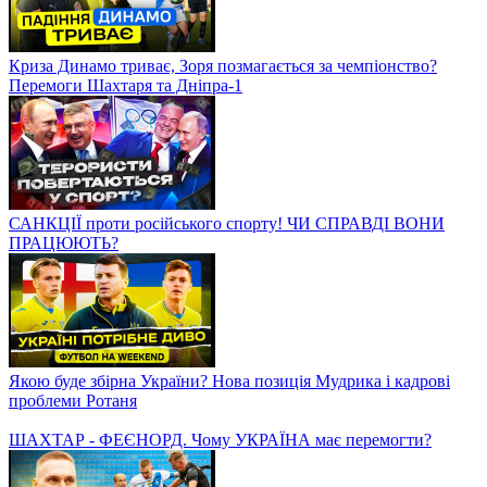
Хто стане ЧЕМПІОНОМ? Розклад перед фінальною частиною
УПЛ
АНГЛІЯ – УКРАЇНА. Чи буде бій на Вемблі?
Останній шанс Динамо, перший успіх Мудрика в АПЛ,
чудова гра Малиновського
Криза Динамо триває, Зоря позмагається за чемпіонство?
Перемоги Шахтаря та Дніпра-1