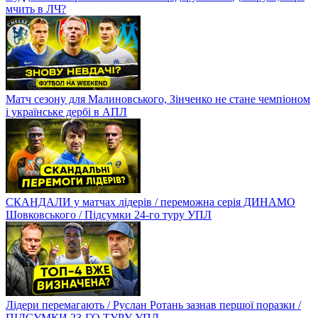
мчить в ЛЧ?
Матч сезону для Малиновського, Зінченко не стане чемпіоном
і українське дербі в АПЛ
СКАНДАЛИ у матчах лідерів / переможна серія ДИНАМО
Шовковського / Підсумки 24-го туру УПЛ
Лідери перемагають / Руслан Ротань зазнав першої поразки /
ПІДСУМКИ 23-ГО ТУРУ УПЛ