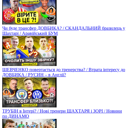
Чи буде трансфер ДОВБИКА? / СКАНДАЛЬНИЙ бразилець у
Шахтарі / Аравійський БУМ
ШЕВЧЕНКО повертається до тренерства? / Втрата інтересу до
ДОВБИКА / РУСИН – в Англії?
ТРУБІН в Інтері? / Нові тренери ШАХТАРЯ і ЗОРІ / Новини
по ДИНАМО