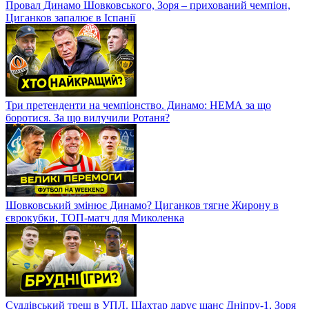
Провал Динамо Шовковського, Зоря – прихований чемпіон,
Циганков запалює в Іспанії
Три претенденти на чемпіонство. Динамо: НЕМА за що
боротися. За що вилучили Ротаня?
Шовковський змінює Динамо? Циганков тягне Жирону в
єврокубки, ТОП-матч для Миколенка
Суддівський треш в УПЛ. Шахтар дарує шанс Дніпру-1, Зоря