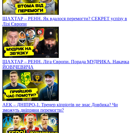
Нові зірки? Прогрес Царенка, Криськіва та Яцика /
Полювання на росіян / ЯК ПРОЙШЛИ ЗИМОВІ ЗБОРИ
Суперматч Циганкова! Малиновський знову шокує ПСЖ і
Миколенко чекає на перемогу?
РЕНН – ШАХТАР. Покласти життя на футбольному полі