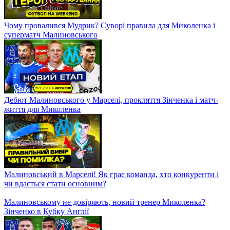
ДНІПРО-1 – АЕК. Перемога для України? Дніпряни вірять в
історичний успіх
ШАХТАР – РЕНН. Як вдалося перемогти? СЕКРЕТ успіху в
Лізі Європи
ШАХТАР – РЕНН. Ліга Європи. Порада МУДРИКА. Накачка
ЙОВІЧЕВИЧА