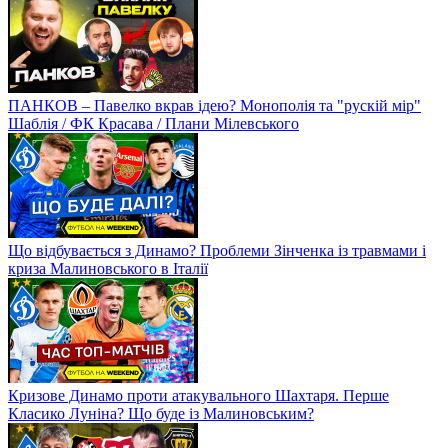
Динамо – Олександрія / ЕКСКЛЮЗИВ / Гол Лонвейка, гнів
Луческу, коментарі гравців
Як ДНІПРО-1 переміг ШАХТАР? Емоції ДОВБИКА та
враження ЙОВІЧЕВИЧА
Лідерство ДНІПРА-1, ДИНАМО у топ-6, амбіції ШАХТАРЯ.
Огляд 11 туру УПЛ