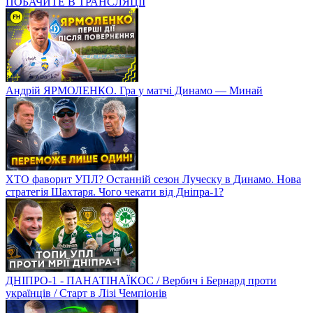
ПОБАЧИТЕ В ТРАНСЛЯЦІЇ
Андрій ЯРМОЛЕНКО. Гра у матчі Динамо — Минай
ХТО фаворит УПЛ? Останній сезон Луческу в Динамо. Нова
стратегія Шахтаря. Чого чекати від Дніпра-1?
ДНІПРО-1 - ПАНАТІНАЇКОС / Вербич і Бернард проти
українців / Старт в Лізі Чемпіонів