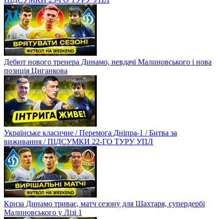
Дебют нового тренера Динамо, невдачі Малиновського і нова
позиція Циганкова
Українське класичне / Перемога Дніпра-1 / Битва за
виживання / ПІДСУМКИ 22-ГО ТУРУ УПЛ
Криза Динамо триває, матч сезону для Шахтаря, супердербі
Малиновського у Лізі 1