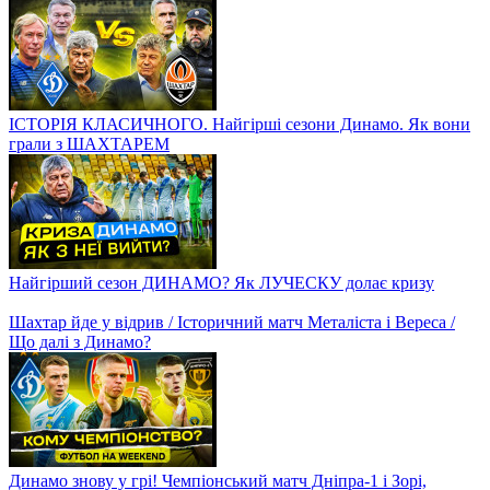
ІСТОРІЯ КЛАСИЧНОГО. Найгірші сезони Динамо. Як вони
грали з ШАХТАРЕМ
Найгірший сезон ДИНАМО? Як ЛУЧЕСКУ долає кризу
Шахтар йде у відрив / Історичний матч Металіста і Вереса /
Що далі з Динамо?