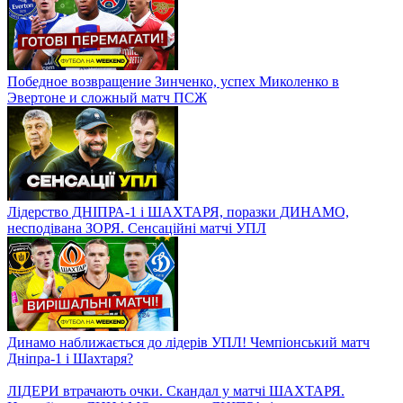
АЕК – ДНІПРО-1. Тренер кіпріотів не знає Довбика? Чи
зможуть дніпряни перемогти?
Чому провалився Мудрик? Суворі правила для Миколенка і
суперматч Малиновського
Дебют Малиновського у Марселі, прокляття Зінченка і матч-
життя для Миколенка
Малиновський в Марселі! Як грає команда, хто конкуренти і