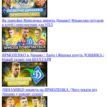
Як трансфер Ярмоленка змінить Динамо? Фінансова ситуація
в клубі і перспективи для УПЛ
ЯРМОЛЕНКО в Динамо / Лаціо і Жирона хочуть ДОВБИКА /
Новий талант для ШАХТАРЯ
ДИНАМІВЦІ чекають на ЯРМОЛЕНКА / Чого чекати від
Динамо у новому сезоні?