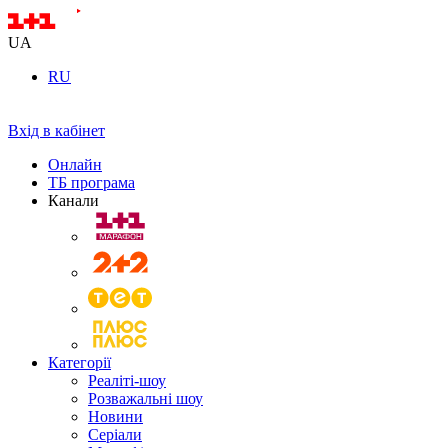
UA
RU
Вхід в кабінет
Онлайн
ТБ програма
Канали
Категорії
Реаліті-шоу
Розважальні шоу
Новини
Серіали