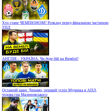
АПЛ - ліга для українців? Наша десятка в Англії
Динамо повертається в боротьбу? Зоря втрачає очки, Шахтар
та Дніпро–1 знову перемагають
Жорстокий хейт Мудрика, зарплатня Циганкова у Жироні і
ТОП-матч Зінченка в АПЛ