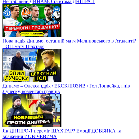
чи вдасться стати основним?
Малиновському не довіряють, новий тренер Миколенка?
Зінченко в Кубку Англії
Победное возвращение Зинченко, успех Миколенко в
Эвертоне и сложный матч ПСЖ
Лідерство ДНІПРА-1 і ШАХТАРЯ, поразки ДИНАМО,
несподівана ЗОРЯ. Сенсаційні матчі УПЛ