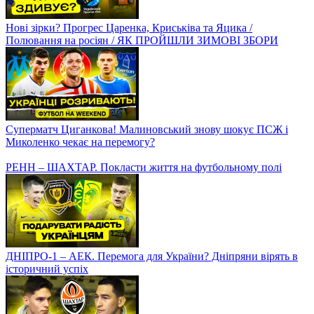
Помилки суддів, втрата лідерства Дніпром-1/ РЕАКЦІЯ
КУЧЕРА НА ГРУ ДИНАМО / Підсумки 17-го туру
Вирішальний матч Динамо і Дніпра-1, Циганков дивує
Іспанію, битва українців у Франції
ДИНАМО, ШАХТАР або ДНІПРО-1. Чи буде СЕНСАЦІЯ?