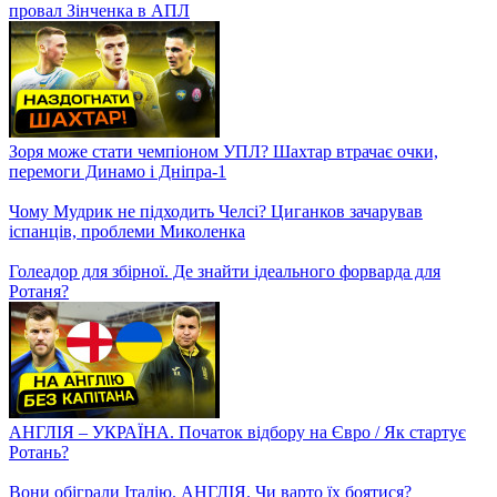
Динамо знову у грі! Чемпіонський матч Дніпра-1 і Зорі,
провал Зінченка в АПЛ
Зоря може стати чемпіоном УПЛ? Шахтар втрачає очки,
перемоги Динамо і Дніпра-1
Чому Мудрик не підходить Челсі? Циганков зачарував
іспанців, проблеми Миколенка