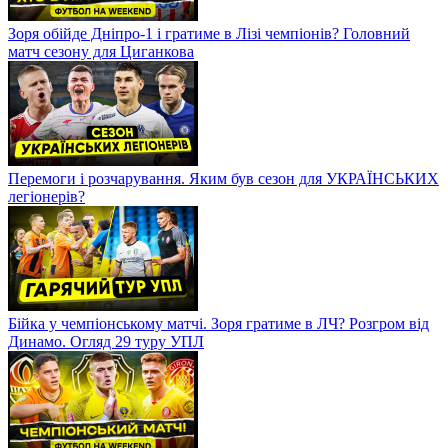
Зоря обійде Дніпро-1 і гратиме в Лізі чемпіонів? Головний
матч сезону для Циганкова
Перемоги і розчарування. Яким був сезон для УКРАЇНСЬКИХ
легіонерів?
Бійка у чемпіонському матчі. Зоря гратиме в ЛЧ? Розгром від
Динамо. Огляд 29 туру УПЛ