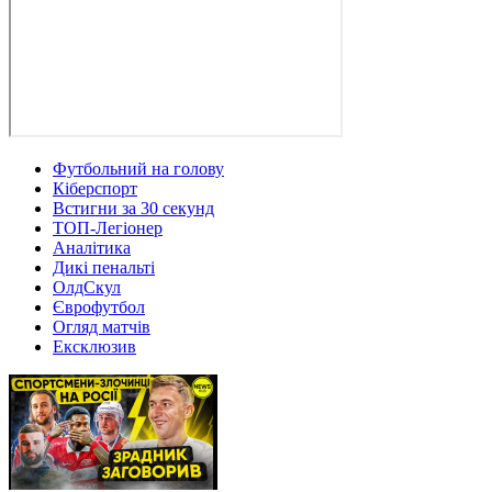
Футбольний на голову
Кіберспорт
Встигни за 30 секунд
ТОП-Легіонер
Аналітика
Дикі пенальті
ОлдСкул
Єврофутбол
Огляд матчів
Ексклюзив