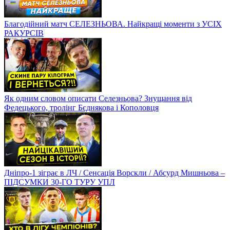
Благодійний матч СЕЛЕЗНЬОВА. Найкращі моменти з УСІХ
РАКУРСІВ
Як одним словом описати Селезньова? Знущання від
Федецького, тролінг Бєднякова і Кополовця
Дніпро-1 зіграє в ЛЧ / Сенсація Ворскли / Абсурд Мишньова –
ПІДСУМКИ 30-ГО ТУРУ УПЛ