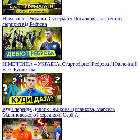
Нова збірна України. Суперматч Циганкова, тактичний
сюрприз від Реброва
НІМЕЧЧИНА – УКРАЇНА. Старт збірної Реброва / Ювілейний
матч Бундестім
Куди перейде Довбик? Жирона Циганкова, Марсель
Малиновського і середняки Серії А