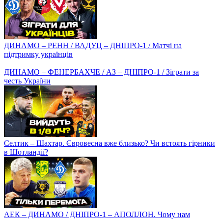
ЛУЧЕСКУ, ВАНАТ, ВІВЧАРЕНКО. Коментарі після матчу /
Чому Динамо провалилося в Лізі Європи?
Неймовірний Миколенко, новий клуб Малиновського, дербі
для Зінченка і Арсенала
ПАНКОВ – Павелко вкрав ідею? Монополія та "рускій мір"
Шаблія / ФК Красава / Плани Мілевського