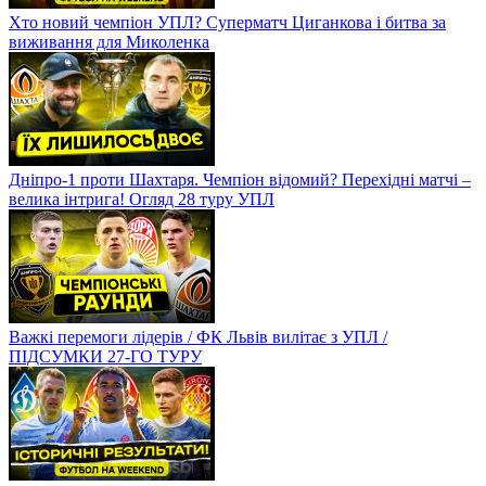
Хто новий чемпіон УПЛ? Суперматч Циганкова і битва за
виживання для Миколенка
Дніпро-1 проти Шахтаря. Чемпіон відомий? Перехідні матчі –
велика інтрига! Огляд 28 туру УПЛ
Важкі перемоги лідерів / ФК Львів вилітає з УПЛ /
ПІДСУМКИ 27-ГО ТУРУ