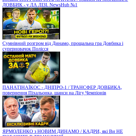
ДОВБИК - у ЛА ЛІЗІ. NewsHub №1
Сумнівний розгром від Динамо, прощальна гра Довбика і
суперновачок Полісся
ПАНАТІНАЇКОС - ДНІПРО-1 / ТРАНСФЕР ДОВБИКА,
повернення Піхальонка, шанси на Лігу Чемпіонів
ЯРМОЛЕНКО з НОВИМ ДИНАМО / КАДРИ, які Ви НЕ