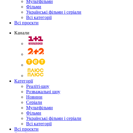
Мультфільми
Фільми
Українські фільми і серіали
Всі категорії
Всі проєкти
Канали
Категорії
Реаліті-шоу
Розважальні шоу
Новини
Серіали
Мультфільми
Фільми
Українські фільми і серіали
Всі категорії
Всі проєкти