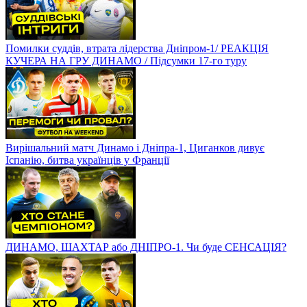
Сенсаційне повернення УПЛ, розбір матчів /
ЕКСКЛЮЗИВНИЙ КОМЕНТАР БУЯЛЬСЬКОГО / Підсумки
16-го туру
ФЕЄНООРД – ШАХТАР. Чи вистоять гірники у Роттердамі?
Дебют новачків Динамо, Мудрик не подобається тренеру
Челсі? Циганков розриває Ла Лігу