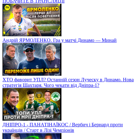
ПОБАЧИТЕ В ТРАНСЛЯЦІЇ
Андрій ЯРМОЛЕНКО. Гра у матчі Динамо — Минай
ХТО фаворит УПЛ? Останній сезон Луческу в Динамо. Нова
стратегія Шахтаря. Чого чекати від Дніпра-1?
ДНІПРО-1 - ПАНАТІНАЇКОС / Вербич і Бернард проти
українців / Старт в Лізі Чемпіонів