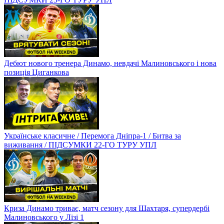
Дебют нового тренера Динамо, невдачі Малиновського і нова
позиція Циганкова
Українське класичне / Перемога Дніпра-1 / Битва за
виживання / ПІДСУМКИ 22-ГО ТУРУ УПЛ
Криза Динамо триває, матч сезону для Шахтаря, супердербі
Малиновського у Лізі 1