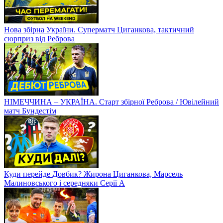
Нова збірна України. Суперматч Циганкова, тактичний
сюрприз від Реброва
НІМЕЧЧИНА – УКРАЇНА. Старт збірної Реброва / Ювілейний
матч Бундестім
Куди перейде Довбик? Жирона Циганкова, Марсель
Малиновського і середняки Серії А