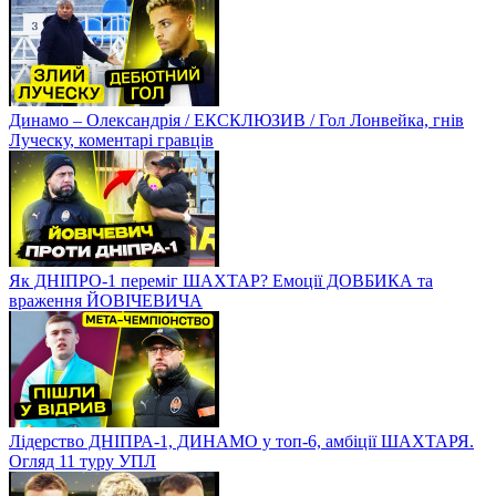
Динамо – Олександрія / ЕКСКЛЮЗИВ / Гол Лонвейка, гнів
Луческу, коментарі гравців
Як ДНІПРО-1 переміг ШАХТАР? Емоції ДОВБИКА та
враження ЙОВІЧЕВИЧА
Лідерство ДНІПРА-1, ДИНАМО у топ-6, амбіції ШАХТАРЯ.
Огляд 11 туру УПЛ