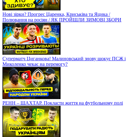
Нові зірки? Прогрес Царенка, Криськіва та Яцика /
Полювання на росіян / ЯК ПРОЙШЛИ ЗИМОВІ ЗБОРИ
Суперматч Циганкова! Малиновський знову шокує ПСЖ і
Миколенко чекає на перемогу?
РЕНН – ШАХТАР. Покласти життя на футбольному полі