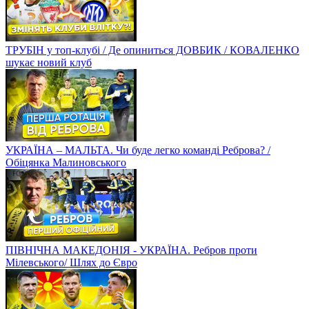
ТРУБІН у топ-клубі / Де опиниться ДОВБИК / КОВАЛЕНКО
шукає новий клуб
УКРАЇНА – МАЛЬТА. Чи буде легко команді Реброва? /
Обіцянка Малиновського
ПІВНІЧНА МАКЕДОНІЯ - УКРАЇНА. Ребров проти
Мілевського/ Шлях до Євро