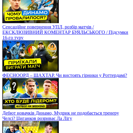
Сенсаційне повернення УПЛ, розбір матчів /
ЕКСКЛЮЗИВНИЙ КОМЕНТАР БУЯЛЬСЬКОГО / Підсумки
16-го туру
ФЕЄНООРД – ШАХТАР. Чи вистоять гірники у Роттердамі?
Дебют новачків Динамо, Мудрик не подобається тренеру
Челсі? Циганков розриває Ла Лігу