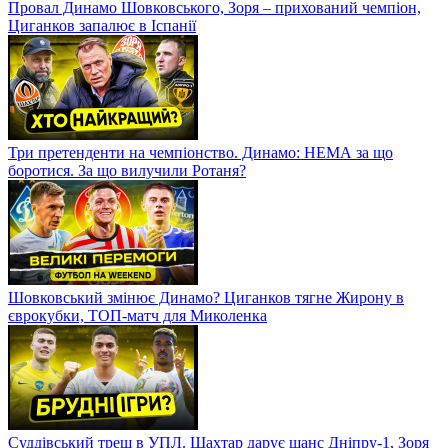
Провал Динамо Шовковського, Зоря – прихований чемпіон,
Циганков запалює в Іспанії
Три претенденти на чемпіонство. Динамо: НЕМА за що
боротися. За що вилучили Ротаня?
Шовковський змінює Динамо? Циганков тягне Жирону в
єврокубки, ТОП-матч для Миколенка
Суддівський треш в УПЛ. Шахтар дарує шанс Дніпру-1, Зоря