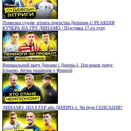
Помилки суддів, втрата лідерства Дніпром-1/ РЕАКЦІЯ
КУЧЕРА НА ГРУ ДИНАМО / Підсумки 17-го туру
Вирішальний матч Динамо і Дніпра-1, Циганков дивує
Іспанію, битва українців у Франції
ДИНАМО, ШАХТАР або ДНІПРО-1. Чи буде СЕНСАЦІЯ?