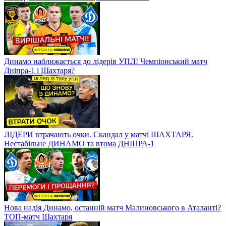
Динамо наближається до лідерів УПЛ! Чемпіонський матч
Дніпра-1 і Шахтаря?
ЛІДЕРИ втрачають очки. Скандал у матчі ШАХТАРЯ.
Нестабільне ДИНАМО та втома ДНІПРА-1
Нова надія Динамо, останній матч Малиновського в Аталанті?
ТОП-матч Шахтаря