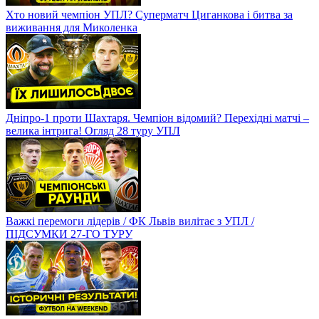
Хто новий чемпіон УПЛ? Суперматч Циганкова і битва за
виживання для Миколенка
Дніпро-1 проти Шахтаря. Чемпіон відомий? Перехідні матчі –
велика інтрига! Огляд 28 туру УПЛ
Важкі перемоги лідерів / ФК Львів вилітає з УПЛ /
ПІДСУМКИ 27-ГО ТУРУ