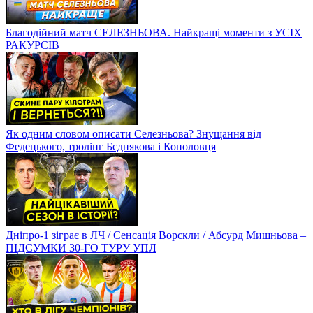
Благодійний матч СЕЛЕЗНЬОВА. Найкращі моменти з УСІХ
РАКУРСІВ
Як одним словом описати Селезньова? Знущання від
Федецького, тролінг Бєднякова і Кополовця
Дніпро-1 зіграє в ЛЧ / Сенсація Ворскли / Абсурд Мишньова –
ПІДСУМКИ 30-ГО ТУРУ УПЛ