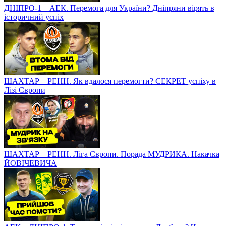
ДНІПРО-1 – АЕК. Перемога для України? Дніпряни вірять в
історичний успіх
ШАХТАР – РЕНН. Як вдалося перемогти? СЕКРЕТ успіху в
Лізі Європи
ШАХТАР – РЕНН. Ліга Європи. Порада МУДРИКА. Накачка
ЙОВІЧЕВИЧА