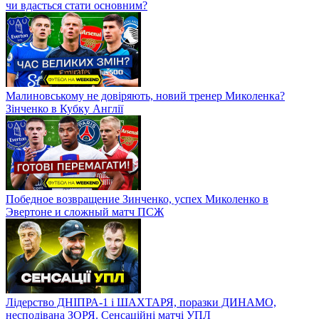
чи вдасться стати основним?
Малиновському не довіряють, новий тренер Миколенка?
Зінченко в Кубку Англії
Победное возвращение Зинченко, успех Миколенко в
Эвертоне и сложный матч ПСЖ
Лідерство ДНІПРА-1 і ШАХТАРЯ, поразки ДИНАМО,
несподівана ЗОРЯ. Сенсаційні матчі УПЛ