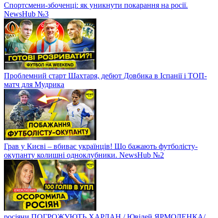
Спортсмени-збоченці: як уникнути покарання на росії.
NewsHub №3
Проблемний старт Шахтаря, дебют Довбика в Іспанії і ТОП-
матч для Мудрика
Грав у Києві – вбиває українців! Що бажають футболісту-
окупанту колишні одноклубники. NewsHub №2
росіяни ПОГРОЖУЮТЬ ХАРЛАН / Ювілей ЯРМОЛЕНКА/