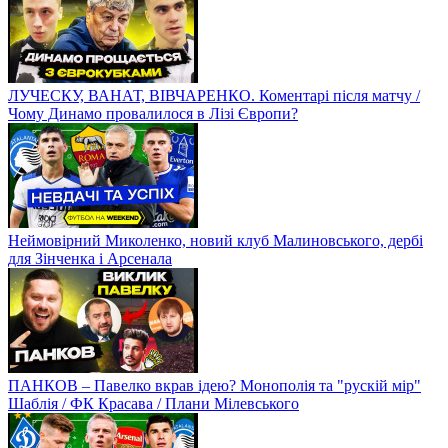
ЛУЧЕСКУ, ВАНАТ, ВІВЧАРЕНКО. Коментарі після матчу /
Чому Динамо провалилося в Лізі Європи?
Неймовірний Миколенко, новий клуб Малиновського, дербі
для Зінченка і Арсенала
ПАНКОВ – Павелко вкрав ідею? Монополія та "рускій мір"
Шаблія / ФК Красава / Плани Мілевського