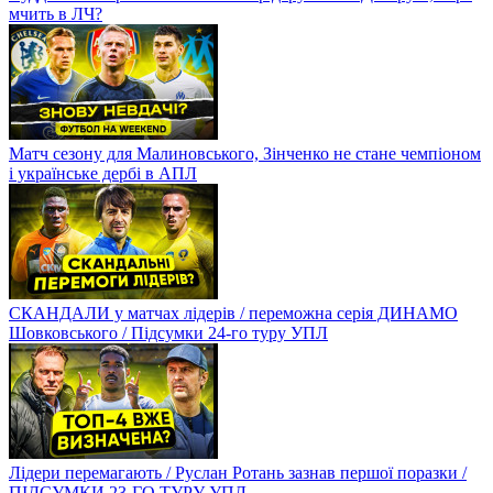
мчить в ЛЧ?
Матч сезону для Малиновського, Зінченко не стане чемпіоном
і українське дербі в АПЛ
СКАНДАЛИ у матчах лідерів / переможна серія ДИНАМО
Шовковського / Підсумки 24-го туру УПЛ
Лідери перемагають / Руслан Ротань зазнав першої поразки /
ПІДСУМКИ 23-ГО ТУРУ УПЛ