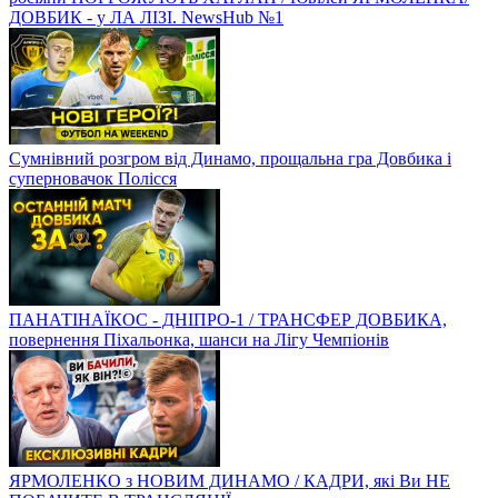
ДОВБИК - у ЛА ЛІЗІ. NewsHub №1
Сумнівний розгром від Динамо, прощальна гра Довбика і
суперновачок Полісся
ПАНАТІНАЇКОС - ДНІПРО-1 / ТРАНСФЕР ДОВБИКА,
повернення Піхальонка, шанси на Лігу Чемпіонів
ЯРМОЛЕНКО з НОВИМ ДИНАМО / КАДРИ, які Ви НЕ