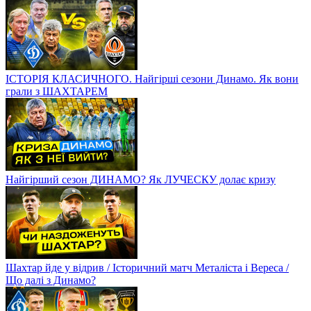
ІСТОРІЯ КЛАСИЧНОГО. Найгірші сезони Динамо. Як вони
грали з ШАХТАРЕМ
Найгірший сезон ДИНАМО? Як ЛУЧЕСКУ долає кризу
Шахтар йде у відрив / Історичний матч Металіста і Вереса /
Що далі з Динамо?