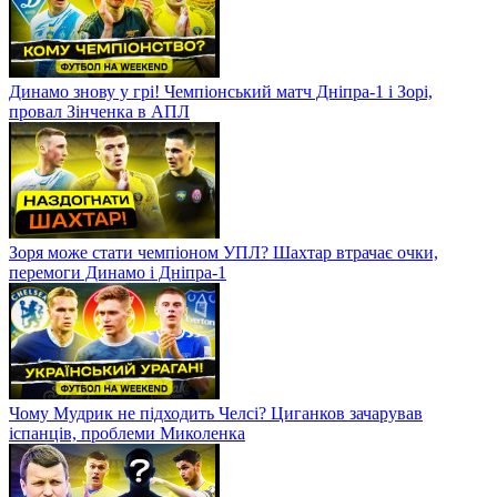
Динамо знову у грі! Чемпіонський матч Дніпра-1 і Зорі,
провал Зінченка в АПЛ
Зоря може стати чемпіоном УПЛ? Шахтар втрачає очки,
перемоги Динамо і Дніпра-1
Чому Мудрик не підходить Челсі? Циганков зачарував
іспанців, проблеми Миколенка