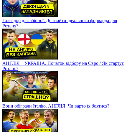
Голеадор для збірної. Де знайти ідеального форварда для
Ротаня?
АНГЛІЯ – УКРАЇНА. Початок відбору на Євро / Як стартує
Ротань?
Вони обіграли Італію. АНГЛІЯ. Чи варто їх боятися?