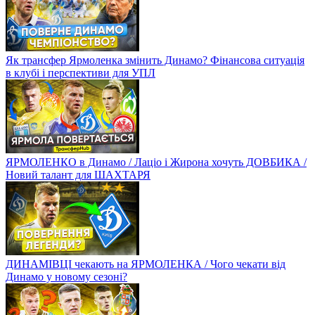
Як трансфер Ярмоленка змінить Динамо? Фінансова ситуація
в клубі і перспективи для УПЛ
ЯРМОЛЕНКО в Динамо / Лаціо і Жирона хочуть ДОВБИКА /
Новий талант для ШАХТАРЯ
ДИНАМІВЦІ чекають на ЯРМОЛЕНКА / Чого чекати від
Динамо у новому сезоні?