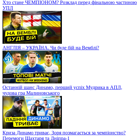
Хто стане ЧЕМПІОНОМ? Розклад перед фінальною частиною
УПЛ
АНГЛІЯ – УКРАЇНА. Чи буде бій на Вемблі?
Останній шанс Динамо, перший успіх Мудрика в АПЛ,
чудова гра Малиновського
Криза Динамо триває, Зоря позмагається за чемпіонство?
Перемоги Шахтаря та Дніпра-1