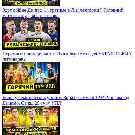
Зоря обійде Дніпро-1 і гратиме в Лізі чемпіонів? Головний
матч сезону для Циганкова
Перемоги і розчарування. Яким був сезон для УКРАЇНСЬКИХ
легіонерів?
Бійка у чемпіонському матчі. Зоря гратиме в ЛЧ? Розгром від
Динамо. Огляд 29 туру УПЛ