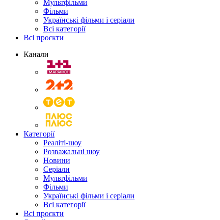
Мультфільми
Фільми
Українські фільми і серіали
Всі категорії
Всі проєкти
Канали
Категорії
Реаліті-шоу
Розважальні шоу
Новини
Серіали
Мультфільми
Фільми
Українські фільми і серіали
Всі категорії
Всі проєкти