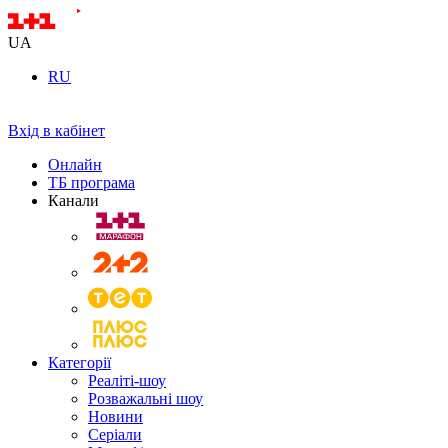
UA
RU
Вхід в кабінет
Онлайн
ТБ програма
Канали
Категорії
Реаліті-шоу
Розважальні шоу
Новини
Серіали