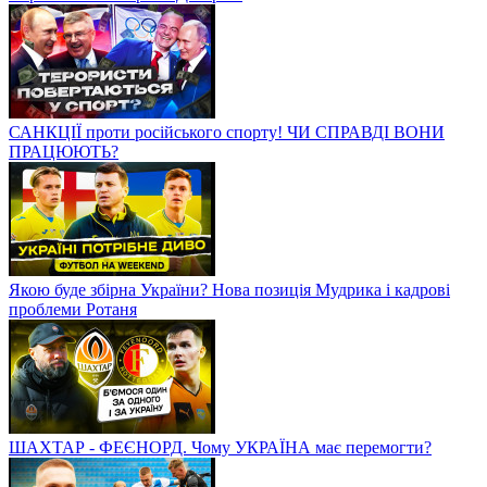
САНКЦІЇ проти російського спорту! ЧИ СПРАВДІ ВОНИ
ПРАЦЮЮТЬ?
Якою буде збірна України? Нова позиція Мудрика і кадрові
проблеми Ротаня
ШАХТАР - ФЕЄНОРД. Чому УКРАЇНА має перемогти?