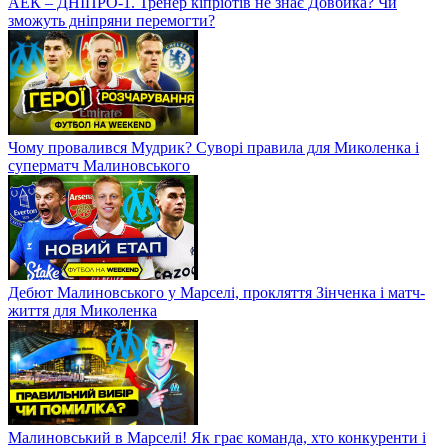
АЕК – ДНІПРО-1. Тренер кіпріотів не знає Довбика? Чи
зможуть дніпряни перемогти?
Чому провалився Мудрик? Суворі правила для Миколенка і
суперматч Малиновського
Дебют Малиновського у Марселі, прокляття Зінченка і матч-
життя для Миколенка
Малиновський в Марселі! Як грає команда, хто конкуренти і