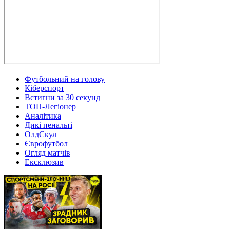
Футбольний на голову
Кіберспорт
Встигни за 30 секунд
ТОП-Легіонер
Аналітика
Дикі пенальті
ОлдСкул
Єврофутбол
Огляд матчів
Ексклюзив