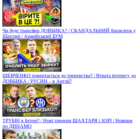
Чи буде трансфер ДОВБИКА? / СКАНДАЛЬНИЙ бразилець у
Шахтарі / Аравійський БУМ
ШЕВЧЕНКО повертається до тренерства? / Втрата інтересу до
ДОВБИКА / РУСИН – в Англії?
ТРУБІН в Інтері? / Нові тренери ШАХТАРЯ і ЗОРІ / Новини
по ДИНАМО