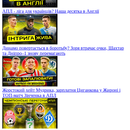
АПЛ - ліга для українців? Наша десятка в Англії
Динамо повертається в боротьбу? Зоря втрачає очки, Шахтар
та Дніпро–1 знову перемагають
Жорстокий хейт Мудрика, зарплатня Циганкова у Жироні і
ТОП-матч Зінченка в АПЛ