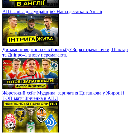
АПЛ - ліга для українців? Наша десятка в Англії
Динамо повертається в боротьбу? Зоря втрачає очки, Шахтар
та Дніпро–1 знову перемагають
Жорстокий хейт Мудрика, зарплатня Циганкова у Жироні і
ТОП-матч Зінченка в АПЛ