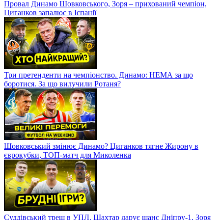
Провал Динамо Шовковського, Зоря – прихований чемпіон,
Циганков запалює в Іспанії
Три претенденти на чемпіонство. Динамо: НЕМА за що
боротися. За що вилучили Ротаня?
Шовковський змінює Динамо? Циганков тягне Жирону в
єврокубки, ТОП-матч для Миколенка
Суддівський треш в УПЛ. Шахтар дарує шанс Дніпру-1, Зоря