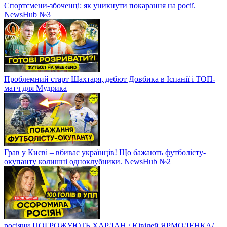
Спортсмени-збоченці: як уникнути покарання на росії.
NewsHub №3
Проблемний старт Шахтаря, дебют Довбика в Іспанії і ТОП-
матч для Мудрика
Грав у Києві – вбиває українців! Що бажають футболісту-
окупанту колишні одноклубники. NewsHub №2
росіяни ПОГРОЖУЮТЬ ХАРЛАН / Ювілей ЯРМОЛЕНКА/