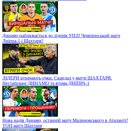
Динамо наближається до лідерів УПЛ! Чемпіонський матч
Дніпра-1 і Шахтаря?
ЛІДЕРИ втрачають очки. Скандал у матчі ШАХТАРЯ.
Нестабільне ДИНАМО та втома ДНІПРА-1
Нова надія Динамо, останній матч Малиновського в Аталанті?
ТОП-матч Шахтаря