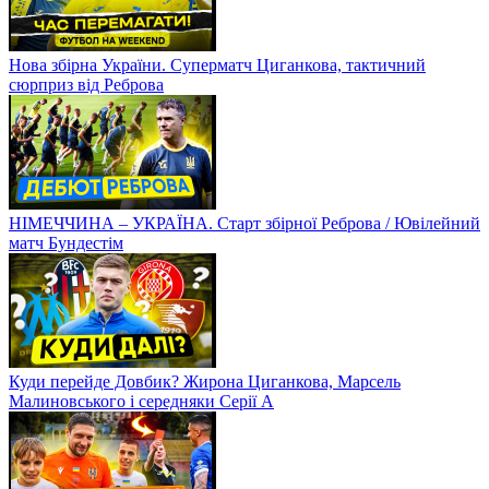
Нова збірна України. Суперматч Циганкова, тактичний
сюрприз від Реброва
НІМЕЧЧИНА – УКРАЇНА. Старт збірної Реброва / Ювілейний
матч Бундестім
Куди перейде Довбик? Жирона Циганкова, Марсель
Малиновського і середняки Серії А