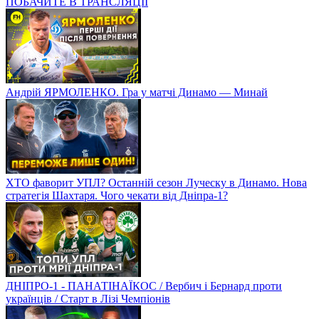
ПОБАЧИТЕ В ТРАНСЛЯЦІЇ
Андрій ЯРМОЛЕНКО. Гра у матчі Динамо — Минай
ХТО фаворит УПЛ? Останній сезон Луческу в Динамо. Нова
стратегія Шахтаря. Чого чекати від Дніпра-1?
ДНІПРО-1 - ПАНАТІНАЇКОС / Вербич і Бернард проти
українців / Старт в Лізі Чемпіонів