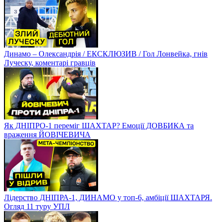
Динамо – Олександрія / ЕКСКЛЮЗИВ / Гол Лонвейка, гнів
Луческу, коментарі гравців
Як ДНІПРО-1 переміг ШАХТАР? Емоції ДОВБИКА та
враження ЙОВІЧЕВИЧА
Лідерство ДНІПРА-1, ДИНАМО у топ-6, амбіції ШАХТАРЯ.
Огляд 11 туру УПЛ