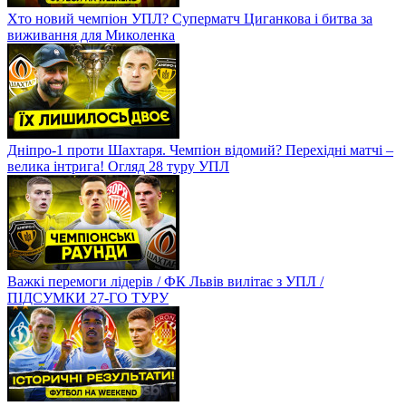
Хто новий чемпіон УПЛ? Суперматч Циганкова і битва за
виживання для Миколенка
Дніпро-1 проти Шахтаря. Чемпіон відомий? Перехідні матчі –
велика інтрига! Огляд 28 туру УПЛ
Важкі перемоги лідерів / ФК Львів вилітає з УПЛ /
ПІДСУМКИ 27-ГО ТУРУ