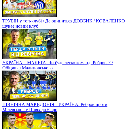
ТРУБІН у топ-клубі / Де опиниться ДОВБИК / КОВАЛЕНКО
шукає новий клуб
УКРАЇНА – МАЛЬТА. Чи буде легко команді Реброва? /
Обіцянка Малиновського
ПІВНІЧНА МАКЕДОНІЯ - УКРАЇНА. Ребров проти
Мілевського/ Шлях до Євро