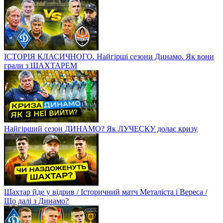
ІСТОРІЯ КЛАСИЧНОГО. Найгірші сезони Динамо. Як вони
грали з ШАХТАРЕМ
Найгірший сезон ДИНАМО? Як ЛУЧЕСКУ долає кризу
Шахтар йде у відрив / Історичний матч Металіста і Вереса /
Що далі з Динамо?