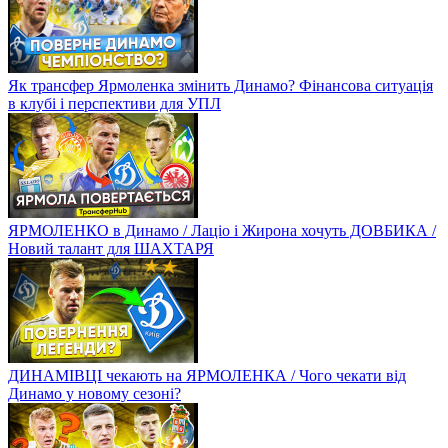
Як трансфер Ярмоленка змінить Динамо? Фінансова ситуація
в клубі і перспективи для УПЛ
ЯРМОЛЕНКО в Динамо / Лаціо і Жирона хочуть ДОВБИКА /
Новий талант для ШАХТАРЯ
ДИНАМІВЦІ чекають на ЯРМОЛЕНКА / Чого чекати від
Динамо у новому сезоні?