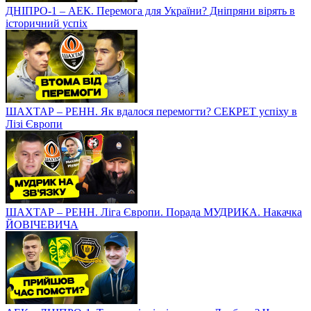
ДНІПРО-1 – АЕК. Перемога для України? Дніпряни вірять в
історичний успіх
ШАХТАР – РЕНН. Як вдалося перемогти? СЕКРЕТ успіху в
Лізі Європи
ШАХТАР – РЕНН. Ліга Європи. Порада МУДРИКА. Накачка
ЙОВІЧЕВИЧА