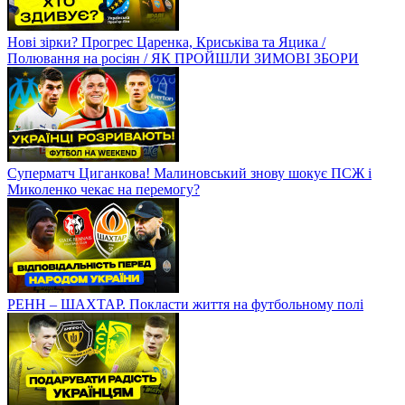
Нові зірки? Прогрес Царенка, Криськіва та Яцика /
Полювання на росіян / ЯК ПРОЙШЛИ ЗИМОВІ ЗБОРИ
Суперматч Циганкова! Малиновський знову шокує ПСЖ і
Миколенко чекає на перемогу?
РЕНН – ШАХТАР. Покласти життя на футбольному полі