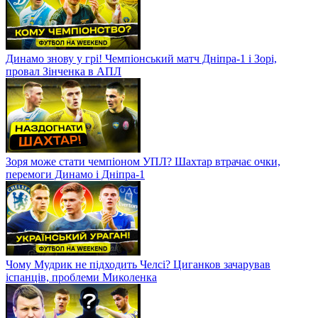
Динамо знову у грі! Чемпіонський матч Дніпра-1 і Зорі,
провал Зінченка в АПЛ
Зоря може стати чемпіоном УПЛ? Шахтар втрачає очки,
перемоги Динамо і Дніпра-1
Чому Мудрик не підходить Челсі? Циганков зачарував
іспанців, проблеми Миколенка