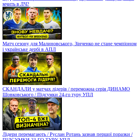
мчить в ЛЧ?
Матч сезону для Малиновського, Зінченко не стане чемпіоном
і українське дербі в АПЛ
СКАНДАЛИ у матчах лідерів / переможна серія ДИНАМО
Шовковського / Підсумки 24-го туру УПЛ
Лідери перемагають / Руслан Ротань зазнав першої поразки /
ПІДСУМКИ 23-ГО ТУРУ УПЛ