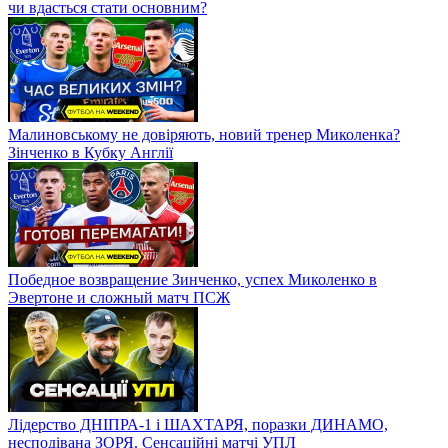
чи вдасться стати основним?
Малиновському не довіряють, новий тренер Миколенка?
Зінченко в Кубку Англії
Победное возвращение Зинченко, успех Миколенко в
Эвертоне и сложный матч ПСЖ
Лідерство ДНІПРА-1 і ШАХТАРЯ, поразки ДИНАМО,
несподівана ЗОРЯ. Сенсаційні матчі УПЛ