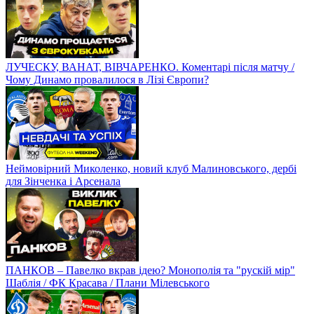
ЛУЧЕСКУ, ВАНАТ, ВІВЧАРЕНКО. Коментарі після матчу /
Чому Динамо провалилося в Лізі Європи?
Неймовірний Миколенко, новий клуб Малиновського, дербі
для Зінченка і Арсенала
ПАНКОВ – Павелко вкрав ідею? Монополія та "рускій мір"
Шаблія / ФК Красава / Плани Мілевського