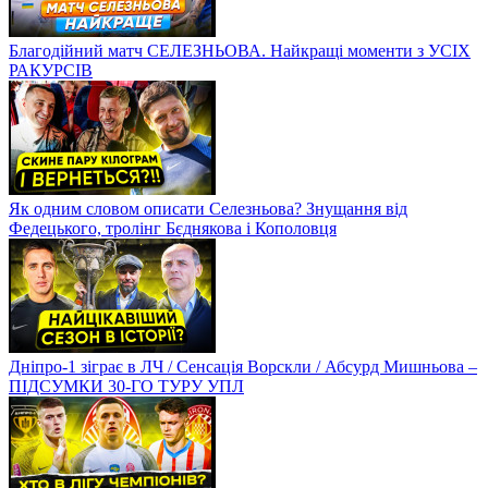
Благодійний матч СЕЛЕЗНЬОВА. Найкращі моменти з УСІХ
РАКУРСІВ
Як одним словом описати Селезньова? Знущання від
Федецького, тролінг Бєднякова і Кополовця
Дніпро-1 зіграє в ЛЧ / Сенсація Ворскли / Абсурд Мишньова –
ПІДСУМКИ 30-ГО ТУРУ УПЛ