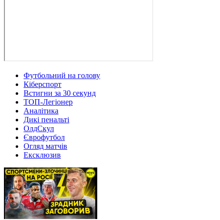
Футбольний на голову
Кіберспорт
Встигни за 30 секунд
ТОП-Легіонер
Аналітика
Дикі пенальті
ОлдСкул
Єврофутбол
Огляд матчів
Ексклюзив