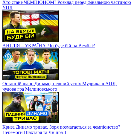
Хто стане ЧЕМПІОНОМ? Розклад перед фінальною частиною
УПЛ
АНГЛІЯ – УКРАЇНА. Чи буде бій на Вемблі?
Останній шанс Динамо, перший успіх Мудрика в АПЛ,
чудова гра Малиновського
Криза Динамо триває, Зоря позмагається за чемпіонство?
Перемоги Шахтаря та Дніпра-1