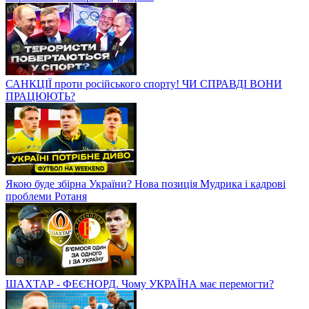
САНКЦІЇ проти російського спорту! ЧИ СПРАВДІ ВОНИ
ПРАЦЮЮТЬ?
Якою буде збірна України? Нова позиція Мудрика і кадрові
проблеми Ротаня
ШАХТАР - ФЕЄНОРД. Чому УКРАЇНА має перемогти?