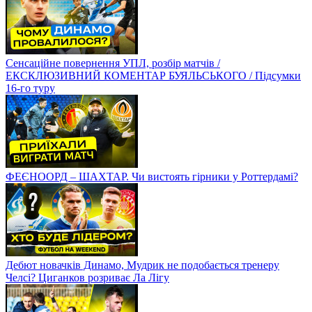
Сенсаційне повернення УПЛ, розбір матчів /
ЕКСКЛЮЗИВНИЙ КОМЕНТАР БУЯЛЬСЬКОГО / Підсумки
16-го туру
ФЕЄНООРД – ШАХТАР. Чи вистоять гірники у Роттердамі?
Дебют новачків Динамо, Мудрик не подобається тренеру
Челсі? Циганков розриває Ла Лігу