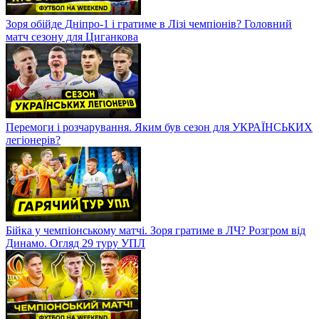
Зоря обійде Дніпро-1 і гратиме в Лізі чемпіонів? Головний
матч сезону для Циганкова
Перемоги і розчарування. Яким був сезон для УКРАЇНСЬКИХ
легіонерів?
Бійка у чемпіонському матчі. Зоря гратиме в ЛЧ? Розгром від
Динамо. Огляд 29 туру УПЛ