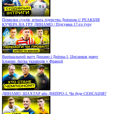
Помилки суддів, втрата лідерства Дніпром-1/ РЕАКЦІЯ
КУЧЕРА НА ГРУ ДИНАМО / Підсумки 17-го туру
Вирішальний матч Динамо і Дніпра-1, Циганков дивує
Іспанію, битва українців у Франції
ДИНАМО, ШАХТАР або ДНІПРО-1. Чи буде СЕНСАЦІЯ?