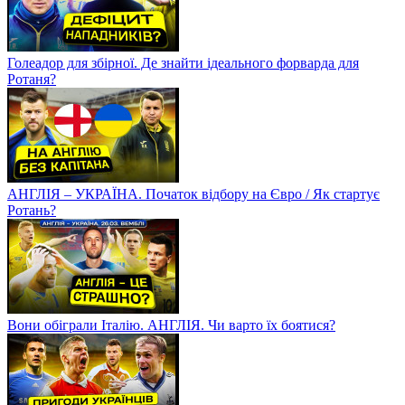
Голеадор для збірної. Де знайти ідеального форварда для
Ротаня?
АНГЛІЯ – УКРАЇНА. Початок відбору на Євро / Як стартує
Ротань?
Вони обіграли Італію. АНГЛІЯ. Чи варто їх боятися?