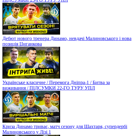
Дебют нового тренера Динамо, невдачі Малиновського і нова
позиція Циганкова
Українське класичне / Перемога Дніпра-1 / Битва за
виживання / ПІДСУМКИ 22-ГО ТУРУ УПЛ
Криза Динамо триває, матч сезону для Шахтаря, супердербі
Малиновського у Лізі 1