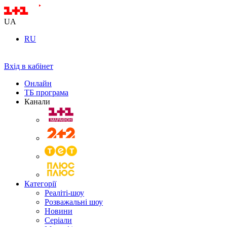
UA
RU
Вхід в кабінет
Онлайн
ТБ програма
Канали
Категорії
Реаліті-шоу
Розважальні шоу
Новини
Серіали