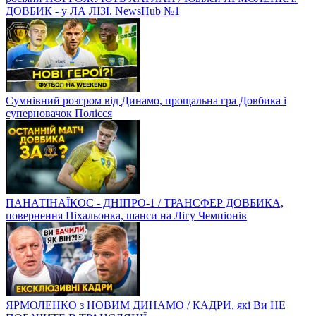
ДОВБИК - у ЛА ЛІЗІ. NewsHub №1
Сумнівний розгром від Динамо, прощальна гра Довбика і
суперновачок Полісся
ПАНАТІНАЇКОС - ДНІПРО-1 / ТРАНСФЕР ДОВБИКА,
повернення Піхальонка, шанси на Лігу Чемпіонів
ЯРМОЛЕНКО з НОВИМ ДИНАМО / КАДРИ, які Ви НЕ