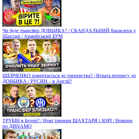
Чи буде трансфер ДОВБИКА? / СКАНДАЛЬНИЙ бразилець у
Шахтарі / Аравійський БУМ
ШЕВЧЕНКО повертається до тренерства? / Втрата інтересу до
ДОВБИКА / РУСИН – в Англії?
ТРУБІН в Інтері? / Нові тренери ШАХТАРЯ і ЗОРІ / Новини
по ДИНАМО