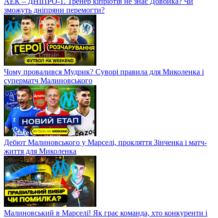
АЕК – ДНІПРО-1. Тренер кіпріотів не знає Довбика? Чи
зможуть дніпряни перемогти?
Чому провалився Мудрик? Суворі правила для Миколенка і
суперматч Малиновського
Дебют Малиновського у Марселі, прокляття Зінченка і матч-
життя для Миколенка
Малиновський в Марселі! Як грає команда, хто конкуренти і