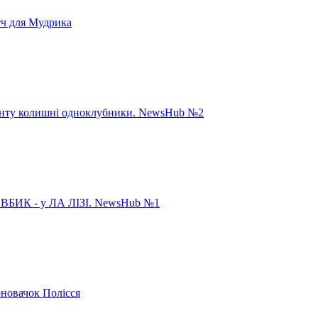
тч для Мудрика
панту колишні одноклубники. NewsHub №2
ИК - у ЛА ЛІЗІ. NewsHub №1
рновачок Полісся