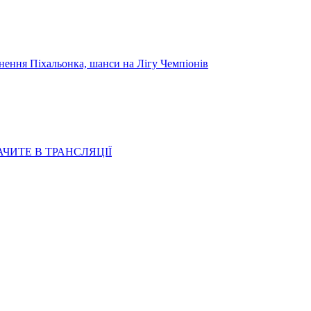
я Піхальонка, шанси на Лігу Чемпіонів
АЧИТЕ В ТРАНСЛЯЦІЇ