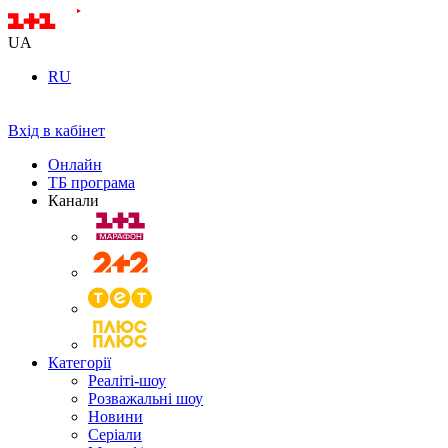
UA
RU
Вхід в кабінет
Онлайн
ТБ програма
Канали
Категорії
Реаліті-шоу
Розважальні шоу
Новини
Серіали