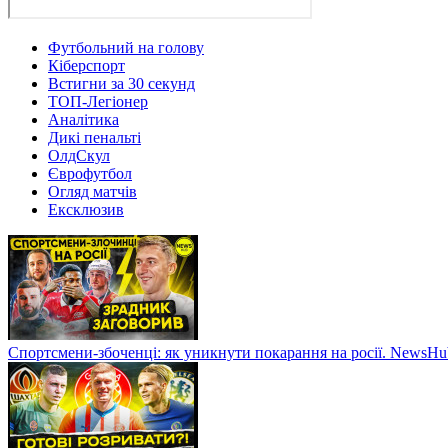
Футбольний на голову
Кіберспорт
Встигни за 30 секунд
ТОП-Легіонер
Аналітика
Дикі пенальті
ОлдСкул
Єврофутбол
Огляд матчів
Ексклюзив
Спортсмени-збоченці: як уникнути покарання на росії. NewsH