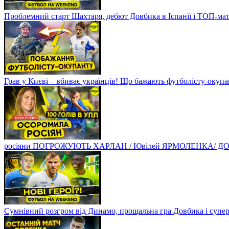
Проблемний старт Шахтаря, дебют Довбика в Іспанії і ТОП-ма
Грав у Києві – вбиває українців! Що бажають футболісту-оку
росіяни ПОГРОЖУЮТЬ ХАРЛАН / Ювілей ЯРМОЛЕНКА/ ДОВБ
Сумнівний розгром від Динамо, прощальна гра Довбика і супе