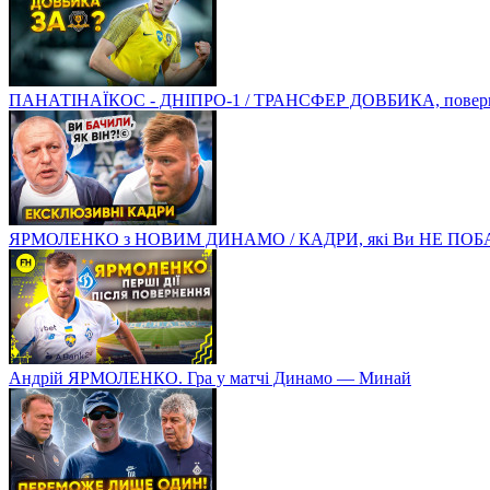
ПАНАТІНАЇКОС - ДНІПРО-1 / ТРАНСФЕР ДОВБИКА, поверненн
ЯРМОЛЕНКО з НОВИМ ДИНАМО / КАДРИ, які Ви НЕ ПОБ
Андрій ЯРМОЛЕНКО. Гра у матчі Динамо — Минай