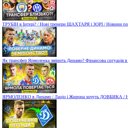
ТРУБІН в Інтері? / Нові тренери ШАХТАРЯ і ЗОРІ / Новини
Як трансфер Ярмоленка змінить Динамо? Фінансова ситуація в
ЯРМОЛЕНКО в Динамо / Лаціо і Жирона хочуть ДОВБИКА / 