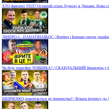
ХТО фаворит УПЛ? Останній сезон Луческу в Динамо. Нова стр
ДНІПРО-1 - ПАНАТІНАЇКОС / Вербич і Бернард проти українців
Чи буде трансфер ДОВБИКА? / СКАНДАЛЬНИЙ бразилець у Ш
ШЕВЧЕНКО повертається до тренерства? / Втрата інтересу д