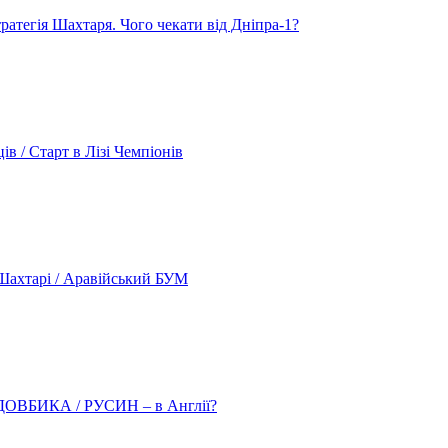
атегія Шахтаря. Чого чекати від Дніпра-1?
 / Старт в Лізі Чемпіонів
ахтарі / Аравійський БУМ
о ДОВБИКА / РУСИН – в Англії?