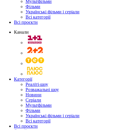
Мультфільми
Фільми
Українські фільми і серіали
Всі категорії
Всі проєкти
Канали
Категорії
Реаліті-шоу
Розважальні шоу
Новини
Серіали
Мультфільми
Фільми
Українські фільми і серіали
Всі категорії
Всі проєкти