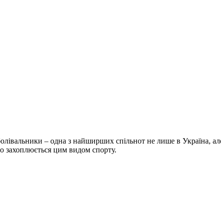
болівальники – одна з найширших спільнот не лише в Україна, але 
хто захоплюється цим видом спорту.