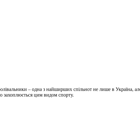
болівальники – одна з найширших спільнот не лише в Україна, але 
хто захоплюється цим видом спорту.