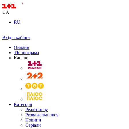
UA
RU
Вхід в кабінет
Онлайн
ТБ програма
Канали
Категорії
Реаліті-шоу
Розважальні шоу
Новини
Серіали