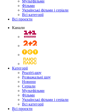
Мультфільми
Фільми
Українські фільми і серіали
Всі категорії
Всі проєкти
Канали
Категорії
Реаліті-шоу
Розважальні шоу
Новини
Серіали
Мультфільми
Фільми
Українські фільми і серіали
Всі категорії
Всі проєкти