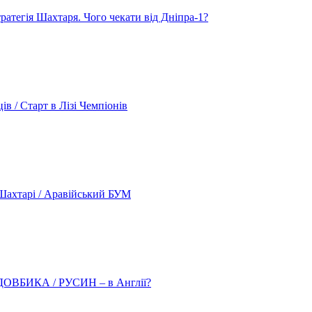
атегія Шахтаря. Чого чекати від Дніпра-1?
 / Старт в Лізі Чемпіонів
ахтарі / Аравійський БУМ
о ДОВБИКА / РУСИН – в Англії?