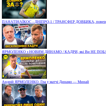
ПАНАТІНАЇКОС - ДНІПРО-1 / ТРАНСФЕР ДОВБИКА, поверненн
ЯРМОЛЕНКО з НОВИМ ДИНАМО / КАДРИ, які Ви НЕ ПОБ
Андрій ЯРМОЛЕНКО. Гра у матчі Динамо — Минай