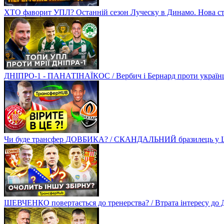
ХТО фаворит УПЛ? Останній сезон Луческу в Динамо. Нова стр
ДНІПРО-1 - ПАНАТІНАЇКОС / Вербич і Бернард проти українців
Чи буде трансфер ДОВБИКА? / СКАНДАЛЬНИЙ бразилець у Ш
ШЕВЧЕНКО повертається до тренерства? / Втрата інтересу д