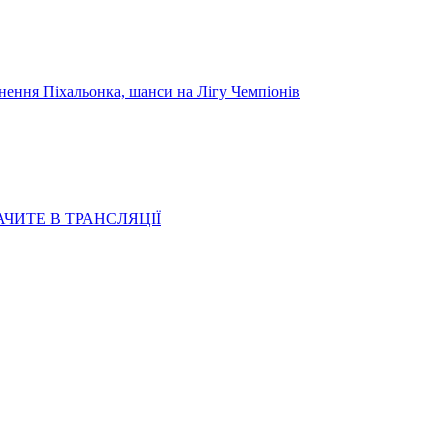
я Піхальонка, шанси на Лігу Чемпіонів
АЧИТЕ В ТРАНСЛЯЦІЇ