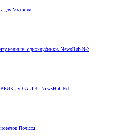
тч для Мудрика
панту колишні одноклубники. NewsHub №2
ИК - у ЛА ЛІЗІ. NewsHub №1
рновачок Полісся