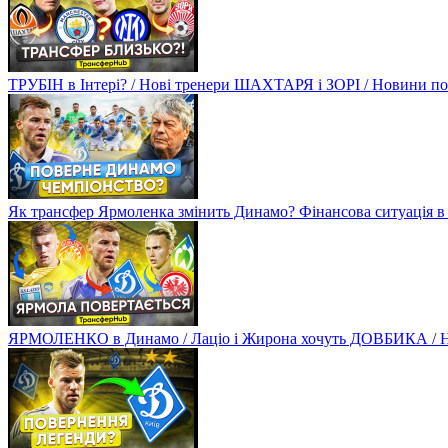
ТРУБІН в Інтері? / Нові тренери ШАХТАРЯ і ЗОРІ / Новини
Як трансфер Ярмоленка змінить Динамо? Фінансова ситуація в
ЯРМОЛЕНКО в Динамо / Лаціо і Жирона хочуть ДОВБИКА / 