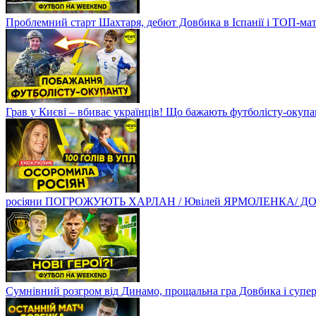
Проблемний старт Шахтаря, дебют Довбика в Іспанії і ТОП-ма
Грав у Києві – вбиває українців! Що бажають футболісту-оку
росіяни ПОГРОЖУЮТЬ ХАРЛАН / Ювілей ЯРМОЛЕНКА/ ДОВБ
Сумнівний розгром від Динамо, прощальна гра Довбика і супе