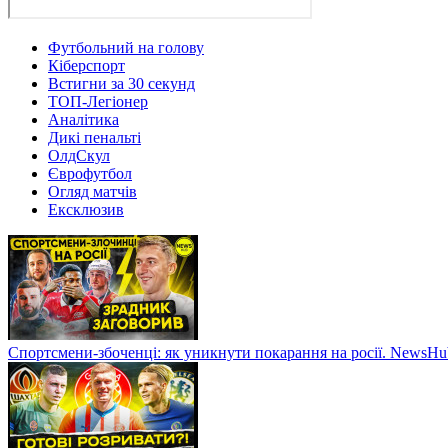
Футбольний на голову
Кіберспорт
Встигни за 30 секунд
ТОП-Легіонер
Аналітика
Дикі пенальті
ОлдСкул
Єврофутбол
Огляд матчів
Ексклюзив
Спортсмени-збоченці: як уникнути покарання на росії. NewsH