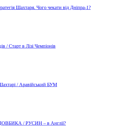
атегія Шахтаря. Чого чекати від Дніпра-1?
 / Старт в Лізі Чемпіонів
ахтарі / Аравійський БУМ
о ДОВБИКА / РУСИН – в Англії?