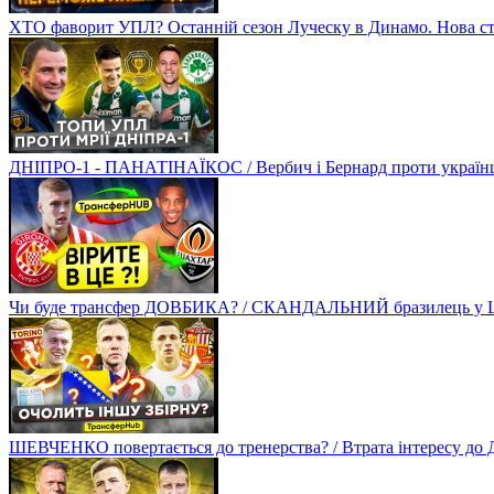
ХТО фаворит УПЛ? Останній сезон Луческу в Динамо. Нова стр
ДНІПРО-1 - ПАНАТІНАЇКОС / Вербич і Бернард проти українців
Чи буде трансфер ДОВБИКА? / СКАНДАЛЬНИЙ бразилець у Ш
ШЕВЧЕНКО повертається до тренерства? / Втрата інтересу д