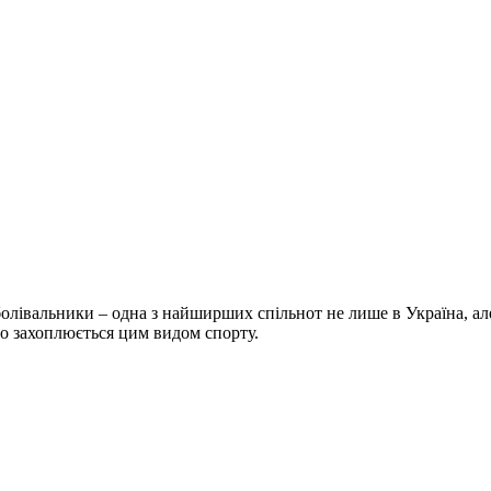
болівальники – одна з найширших спільнот не лише в Україна, але 
хто захоплюється цим видом спорту.