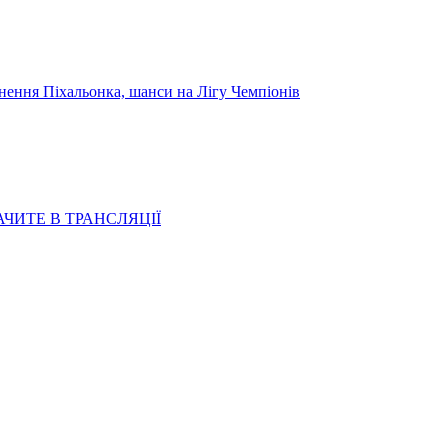
я Піхальонка, шанси на Лігу Чемпіонів
АЧИТЕ В ТРАНСЛЯЦІЇ