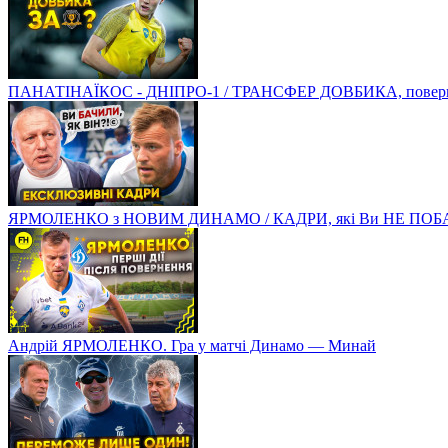
ПАНАТІНАЇКОС - ДНІПРО-1 / ТРАНСФЕР ДОВБИКА, поверненн
ЯРМОЛЕНКО з НОВИМ ДИНАМО / КАДРИ, які Ви НЕ ПОБ
Андрій ЯРМОЛЕНКО. Гра у матчі Динамо — Минай