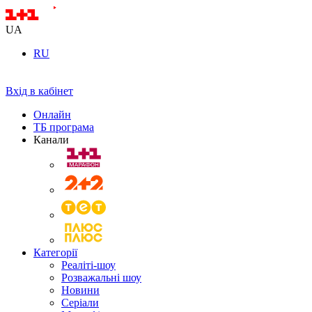
UA
RU
Вхід в кабінет
Онлайн
ТБ програма
Канали
Категорії
Реаліті-шоу
Розважальні шоу
Новини
Серіали