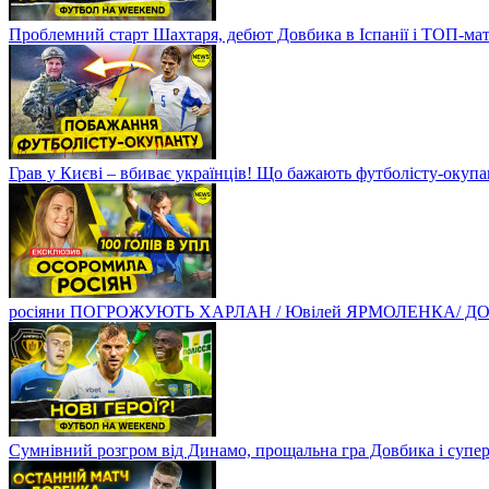
Проблемний старт Шахтаря, дебют Довбика в Іспанії і ТОП-ма
Грав у Києві – вбиває українців! Що бажають футболісту-оку
росіяни ПОГРОЖУЮТЬ ХАРЛАН / Ювілей ЯРМОЛЕНКА/ ДОВБ
Сумнівний розгром від Динамо, прощальна гра Довбика і супе