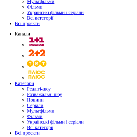
Мультфільми
Фільми
Українські фільми і серіали
Всі категорії
Всі проєкти
Канали
Категорії
Реаліті-шоу
Розважальні шоу
Новини
Серіали
Мультфільми
Фільми
Українські фільми і серіали
Всі категорії
Всі проєкти