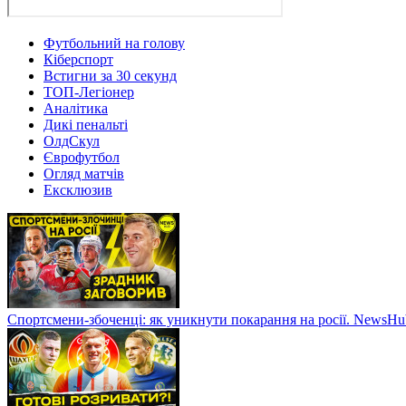
Футбольний на голову
Кіберспорт
Встигни за 30 секунд
ТОП-Легіонер
Аналітика
Дикі пенальті
ОлдСкул
Єврофутбол
Огляд матчів
Ексклюзив
Спортсмени-збоченці: як уникнути покарання на росії. NewsH