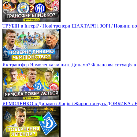
ТРУБІН в Інтері? / Нові тренери ШАХТАРЯ і ЗОРІ / Новини
Як трансфер Ярмоленка змінить Динамо? Фінансова ситуація в
ЯРМОЛЕНКО в Динамо / Лаціо і Жирона хочуть ДОВБИКА / 