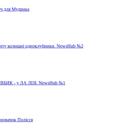
тч для Мудрика
панту колишні одноклубники. NewsHub №2
ИК - у ЛА ЛІЗІ. NewsHub №1
рновачок Полісся