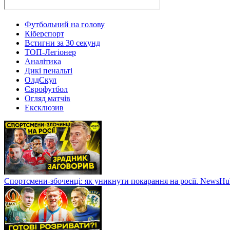
Футбольний на голову
Кіберспорт
Встигни за 30 секунд
ТОП-Легіонер
Аналітика
Дикі пенальті
ОлдСкул
Єврофутбол
Огляд матчів
Ексклюзив
Спортсмени-збоченці: як уникнути покарання на росії. NewsH