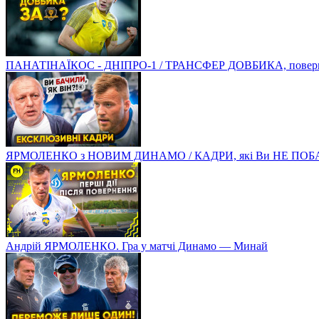
ПАНАТІНАЇКОС - ДНІПРО-1 / ТРАНСФЕР ДОВБИКА, поверненн
ЯРМОЛЕНКО з НОВИМ ДИНАМО / КАДРИ, які Ви НЕ ПОБ
Андрій ЯРМОЛЕНКО. Гра у матчі Динамо — Минай