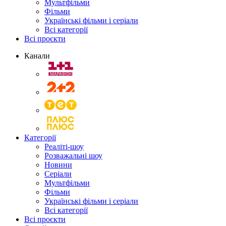
Мультфільми
Фільми
Українські фільми і серіали
Всі категорії
Всі проєкти
Канали
Категорії
Реаліті-шоу
Розважальні шоу
Новини
Серіали
Мультфільми
Фільми
Українські фільми і серіали
Всі категорії
Всі проєкти