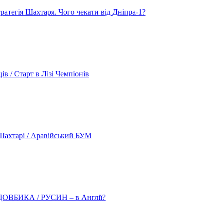
атегія Шахтаря. Чого чекати від Дніпра-1?
 / Старт в Лізі Чемпіонів
ахтарі / Аравійський БУМ
о ДОВБИКА / РУСИН – в Англії?