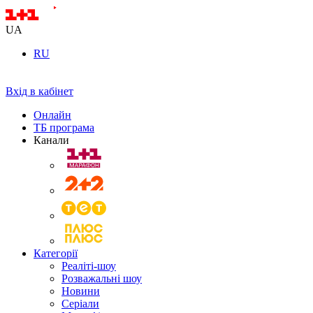
UA
RU
Вхід в кабінет
Онлайн
ТБ програма
Канали
Категорії
Реаліті-шоу
Розважальні шоу
Новини
Серіали