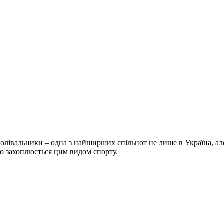
болівальники – одна з найширших спільнот не лише в Україна, але 
хто захоплюється цим видом спорту.