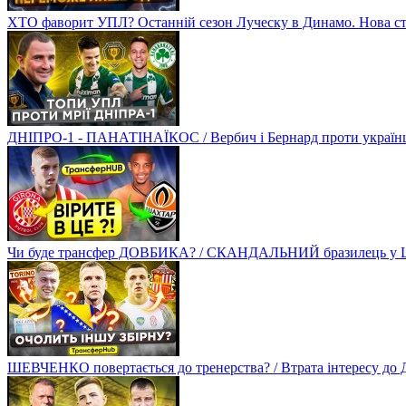
ХТО фаворит УПЛ? Останній сезон Луческу в Динамо. Нова стр
ДНІПРО-1 - ПАНАТІНАЇКОС / Вербич і Бернард проти українців
Чи буде трансфер ДОВБИКА? / СКАНДАЛЬНИЙ бразилець у Ш
ШЕВЧЕНКО повертається до тренерства? / Втрата інтересу д