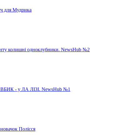
тч для Мудрика
панту колишні одноклубники. NewsHub №2
ИК - у ЛА ЛІЗІ. NewsHub №1
рновачок Полісся