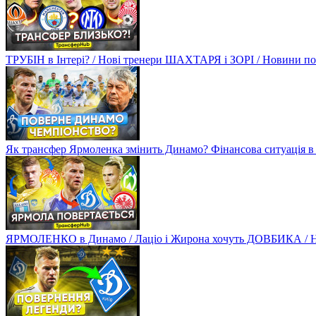
ТРУБІН в Інтері? / Нові тренери ШАХТАРЯ і ЗОРІ / Новини
Як трансфер Ярмоленка змінить Динамо? Фінансова ситуація в
ЯРМОЛЕНКО в Динамо / Лаціо і Жирона хочуть ДОВБИКА / 