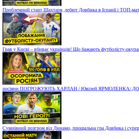
Проблемний старт Шахтаря, дебют Довбика в Іспанії і ТОП-ма
Грав у Києві – вбиває українців! Що бажають футболісту-оку
росіяни ПОГРОЖУЮТЬ ХАРЛАН / Ювілей ЯРМОЛЕНКА/ ДОВБ
Сумнівний розгром від Динамо, прощальна гра Довбика і супе