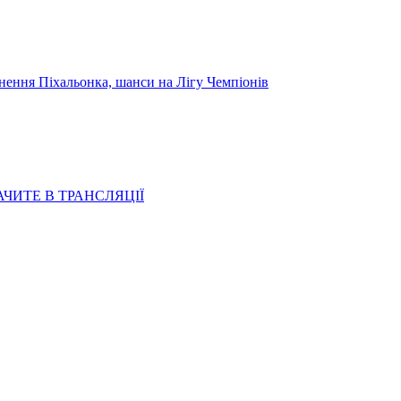
я Піхальонка, шанси на Лігу Чемпіонів
АЧИТЕ В ТРАНСЛЯЦІЇ