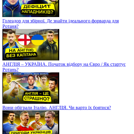
Голеадор для збірної. Де знайти ідеального форварда для
Ротаня?
АНГЛІЯ – УКРАЇНА. Початок відбору на Євро / Як стартує
Ротань?
Вони обіграли Італію. АНГЛІЯ. Чи варто їх боятися?