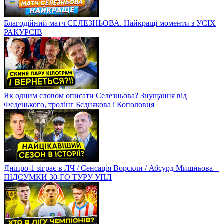
Благодійний матч СЕЛЕЗНЬОВА. Найкращі моменти з УСІХ
РАКУРСІВ
Як одним словом описати Селезньова? Знущання від
Федецького, тролінг Бєднякова і Кополовця
Дніпро-1 зіграє в ЛЧ / Сенсація Ворскли / Абсурд Мишньова –
ПІДСУМКИ 30-ГО ТУРУ УПЛ