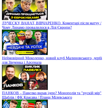
ЛУЧЕСКУ, ВАНАТ, ВІВЧАРЕНКО. Коментарі після матчу /
Чому Динамо провалилося в Лізі Європи?
Неймовірний Миколенко, новий клуб Малиновського, дербі
для Зінченка і Арсенала
ПАНКОВ – Павелко вкрав ідею? Монополія та "рускій мір"
Шаблія / ФК Красава / Плани Мілевського