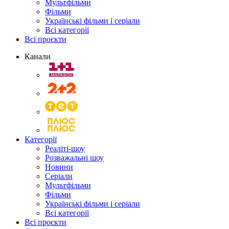
Мультфільми
Фільми
Українські фільми і серіали
Всі категорії
Всі проєкти
Канали
Категорії
Реаліті-шоу
Розважальні шоу
Новини
Серіали
Мультфільми
Фільми
Українські фільми і серіали
Всі категорії
Всі проєкти