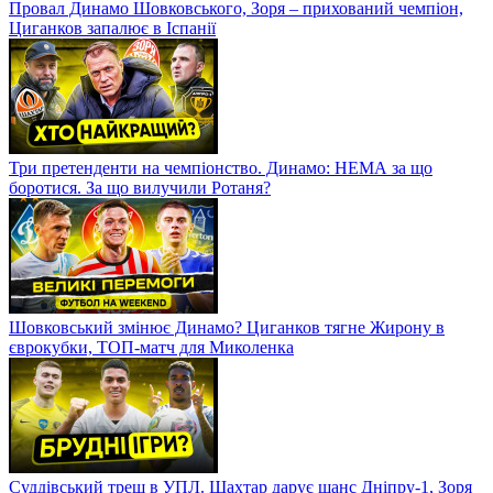
Провал Динамо Шовковського, Зоря – прихований чемпіон,
Циганков запалює в Іспанії
Три претенденти на чемпіонство. Динамо: НЕМА за що
боротися. За що вилучили Ротаня?
Шовковський змінює Динамо? Циганков тягне Жирону в
єврокубки, ТОП-матч для Миколенка
Суддівський треш в УПЛ. Шахтар дарує шанс Дніпру-1, Зоря