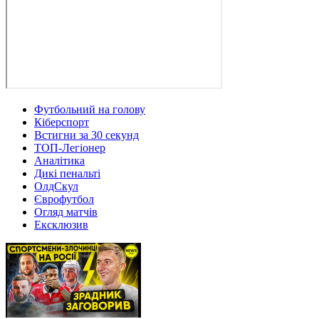
Футбольний на голову
Кіберспорт
Встигни за 30 секунд
ТОП-Легіонер
Аналітика
Дикі пенальті
ОлдСкул
Єврофутбол
Огляд матчів
Ексклюзив