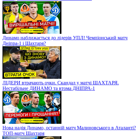
Динамо наближається до лідерів УПЛ! Чемпіонський матч
Дніпра-1 і Шахтаря?
ЛІДЕРИ втрачають очки. Скандал у матчі ШАХТАРЯ.
Нестабільне ДИНАМО та втома ДНІПРА-1
Нова надія Динамо, останній матч Малиновського в Аталанті?
ТОП-матч Шахтаря