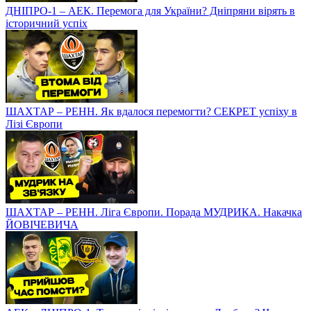
ДНІПРО-1 – АЕК. Перемога для України? Дніпряни вірять в
історичний успіх
ШАХТАР – РЕНН. Як вдалося перемогти? СЕКРЕТ успіху в
Лізі Європи
ШАХТАР – РЕНН. Ліга Європи. Порада МУДРИКА. Накачка
ЙОВІЧЕВИЧА