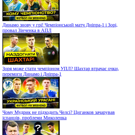
Динамо знову у грі! Чемпіонський матч Дніпра-1 і Зорі,
провал Зінченка в АПЛ
Зоря може стати чемпіоном УПЛ? Шахтар втрачає очки,
перемоги Динамо і Дніпра-1
Чому Мудрик не підходить Челсі? Циганков зачарував
іспанців, проблеми Миколенка