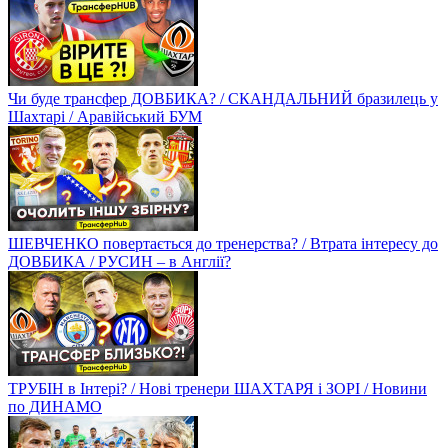
Чи буде трансфер ДОВБИКА? / СКАНДАЛЬНИЙ бразилець у
Шахтарі / Аравійський БУМ
ШЕВЧЕНКО повертається до тренерства? / Втрата інтересу до
ДОВБИКА / РУСИН – в Англії?
ТРУБІН в Інтері? / Нові тренери ШАХТАРЯ і ЗОРІ / Новини
по ДИНАМО