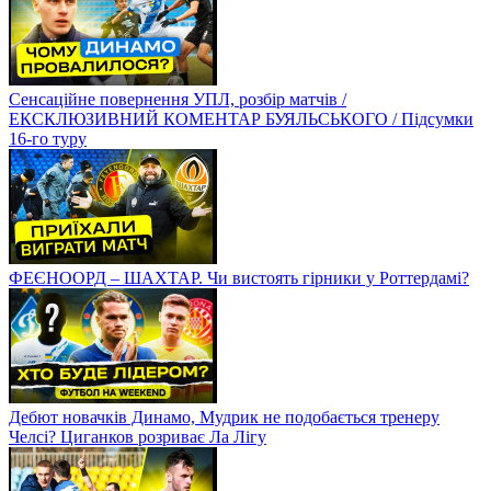
Сенсаційне повернення УПЛ, розбір матчів /
ЕКСКЛЮЗИВНИЙ КОМЕНТАР БУЯЛЬСЬКОГО / Підсумки
16-го туру
ФЕЄНООРД – ШАХТАР. Чи вистоять гірники у Роттердамі?
Дебют новачків Динамо, Мудрик не подобається тренеру
Челсі? Циганков розриває Ла Лігу