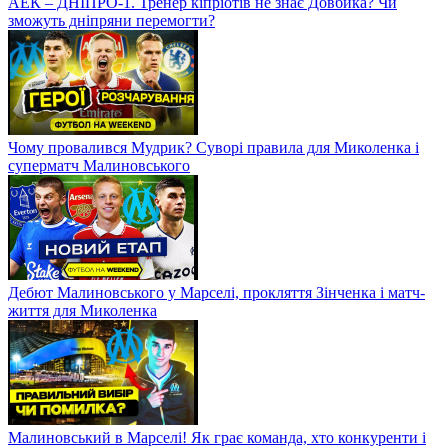
АЕК – ДНІПРО-1. Тренер кіпріотів не знає Довбика? Чи
зможуть дніпряни перемогти?
Чому провалився Мудрик? Суворі правила для Миколенка і
суперматч Малиновського
Дебют Малиновського у Марселі, прокляття Зінченка і матч-
життя для Миколенка
Малиновський в Марселі! Як грає команда, хто конкуренти і