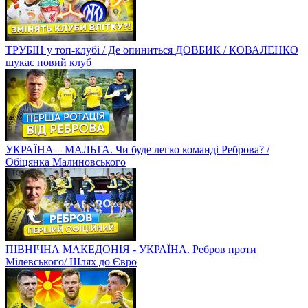
ТРУБІН у топ-клубі / Де опиниться ДОВБИК / КОВАЛЕНКО
шукає новий клуб
УКРАЇНА – МАЛЬТА. Чи буде легко команді Реброва? /
Обіцянка Малиновського
ПІВНІЧНА МАКЕДОНІЯ - УКРАЇНА. Ребров проти
Мілевського/ Шлях до Євро