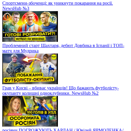
Спортсмени-збоченці: як уникнути покарання на росії.
NewsHub №3
Проблемний старт Шахтаря, дебют Довбика в Іспанії і ТОП-
матч для Мудрика
Грав у Києві – вбиває українців! Що бажають футболісту-
окупанту колишні одноклубники. NewsHub №2
росіяни ПОГРОЖУЮТЬ ХАРЛАН / Ювілей ЯРМОЛЕНКА/