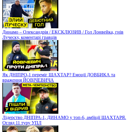
Динамо – Олександрія / ЕКСКЛЮЗИВ / Гол Лонвейка, гнів
Луческу, коментарі гравців
Як ДНІПРО-1 переміг ШАХТАР? Емоції ДОВБИКА та
враження ЙОВІЧЕВИЧА
Лідерство ДНІПРА-1, ДИНАМО у топ-6, амбіції ШАХТАРЯ.
Огляд 11 туру УПЛ