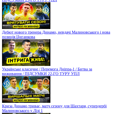
Дебют нового тренера Динамо, невдачі Малиновського і нова
позиція Циганкова
Українське класичне / Перемога Дніпра-1 / Битва за
виживання / ПІДСУМКИ 22-ГО ТУРУ УПЛ
Криза Динамо триває, матч сезону для Шахтаря, супердербі
Малиновського у Лізі 1