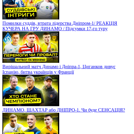
Помилки суддів, втрата лідерства Дніпром-1/ РЕАКЦІЯ
КУЧЕРА НА ГРУ ДИНАМО / Підсумки 17-го туру
Вирішальний матч Динамо і Дніпра-1, Циганков дивує
Іспанію, битва українців у Франції
ДИНАМО, ШАХТАР або ДНІПРО-1. Чи буде СЕНСАЦІЯ?