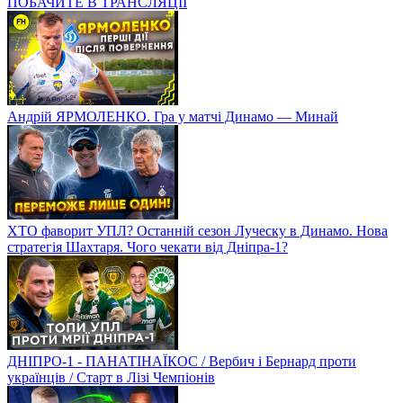
ПОБАЧИТЕ В ТРАНСЛЯЦІЇ
Андрій ЯРМОЛЕНКО. Гра у матчі Динамо — Минай
ХТО фаворит УПЛ? Останній сезон Луческу в Динамо. Нова
стратегія Шахтаря. Чого чекати від Дніпра-1?
ДНІПРО-1 - ПАНАТІНАЇКОС / Вербич і Бернард проти
українців / Старт в Лізі Чемпіонів