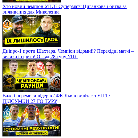
Хто новий чемпіон УПЛ? Суперматч Циганкова і битва за
виживання для Миколенка
Дніпро-1 проти Шахтаря. Чемпіон відомий? Перехідні матчі –
велика інтрига! Огляд 28 туру УПЛ
Важкі перемоги лідерів / ФК Львів вилітає з УПЛ /
ПІДСУМКИ 27-ГО ТУРУ