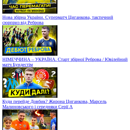
Нова збірна України. Суперматч Циганкова, тактичний
сюрприз від Реброва
НІМЕЧЧИНА – УКРАЇНА. Старт збірної Реброва / Ювілейний
матч Бундестім
Куди перейде Довбик? Жирона Циганкова, Марсель
Малиновського і середняки Серії А