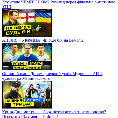
Хто стане ЧЕМПІОНОМ? Розклад перед фінальною частиною
УПЛ
АНГЛІЯ – УКРАЇНА. Чи буде бій на Вемблі?
Останній шанс Динамо, перший успіх Мудрика в АПЛ,
чудова гра Малиновського
Криза Динамо триває, Зоря позмагається за чемпіонство?
Перемоги Шахтаря та Дніпра-1