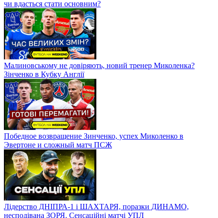
чи вдасться стати основним?
Малиновському не довіряють, новий тренер Миколенка?
Зінченко в Кубку Англії
Победное возвращение Зинченко, успех Миколенко в
Эвертоне и сложный матч ПСЖ
Лідерство ДНІПРА-1 і ШАХТАРЯ, поразки ДИНАМО,
несподівана ЗОРЯ. Сенсаційні матчі УПЛ