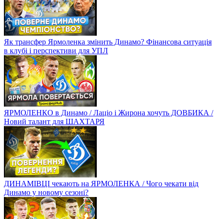
Як трансфер Ярмоленка змінить Динамо? Фінансова ситуація
в клубі і перспективи для УПЛ
ЯРМОЛЕНКО в Динамо / Лаціо і Жирона хочуть ДОВБИКА /
Новий талант для ШАХТАРЯ
ДИНАМІВЦІ чекають на ЯРМОЛЕНКА / Чого чекати від
Динамо у новому сезоні?