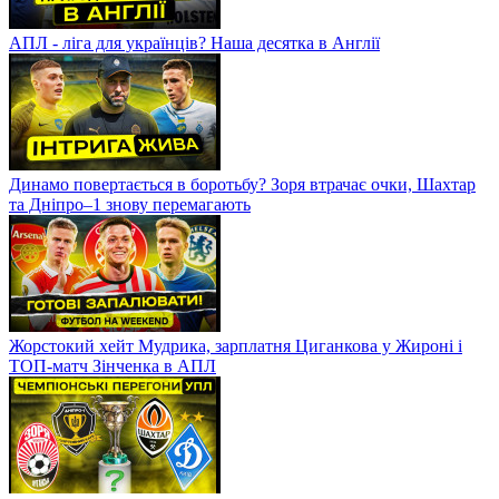
АПЛ - ліга для українців? Наша десятка в Англії
Динамо повертається в боротьбу? Зоря втрачає очки, Шахтар
та Дніпро–1 знову перемагають
Жорстокий хейт Мудрика, зарплатня Циганкова у Жироні і
ТОП-матч Зінченка в АПЛ