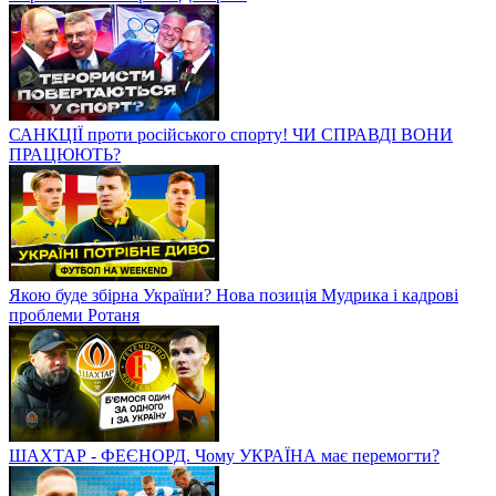
САНКЦІЇ проти російського спорту! ЧИ СПРАВДІ ВОНИ
ПРАЦЮЮТЬ?
Якою буде збірна України? Нова позиція Мудрика і кадрові
проблеми Ротаня
ШАХТАР - ФЕЄНОРД. Чому УКРАЇНА має перемогти?