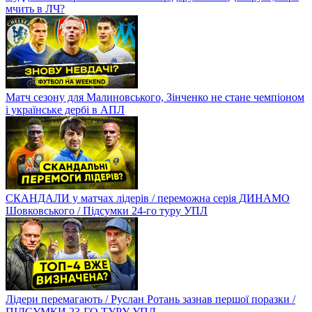
мчить в ЛЧ?
Матч сезону для Малиновського, Зінченко не стане чемпіоном
і українське дербі в АПЛ
СКАНДАЛИ у матчах лідерів / переможна серія ДИНАМО
Шовковського / Підсумки 24-го туру УПЛ
Лідери перемагають / Руслан Ротань зазнав першої поразки /
ПІДСУМКИ 23-ГО ТУРУ УПЛ