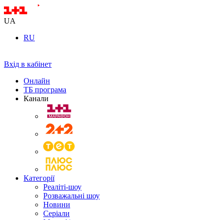
UA
RU
Вхід в кабінет
Онлайн
ТБ програма
Канали
Категорії
Реаліті-шоу
Розважальні шоу
Новини
Серіали