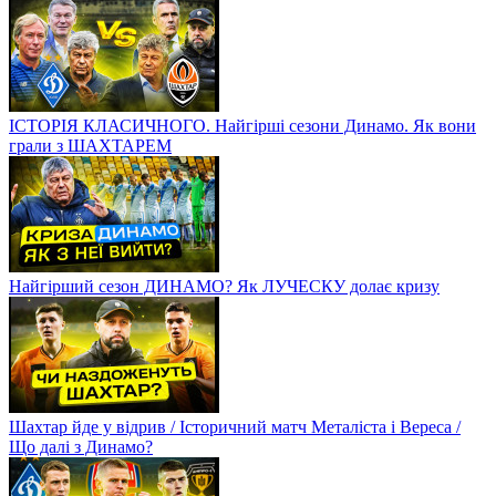
ІСТОРІЯ КЛАСИЧНОГО. Найгірші сезони Динамо. Як вони
грали з ШАХТАРЕМ
Найгірший сезон ДИНАМО? Як ЛУЧЕСКУ долає кризу
Шахтар йде у відрив / Історичний матч Металіста і Вереса /
Що далі з Динамо?