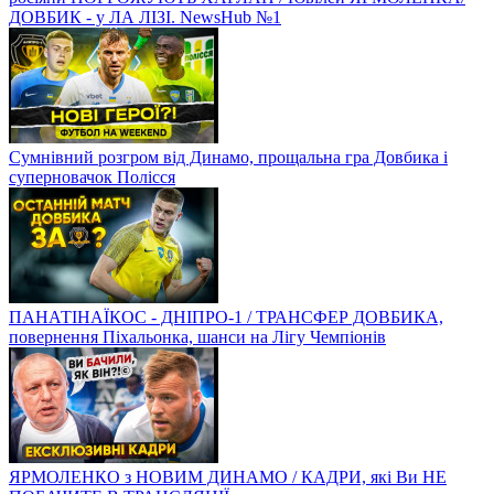
ДОВБИК - у ЛА ЛІЗІ. NewsHub №1
Сумнівний розгром від Динамо, прощальна гра Довбика і
суперновачок Полісся
ПАНАТІНАЇКОС - ДНІПРО-1 / ТРАНСФЕР ДОВБИКА,
повернення Піхальонка, шанси на Лігу Чемпіонів
ЯРМОЛЕНКО з НОВИМ ДИНАМО / КАДРИ, які Ви НЕ