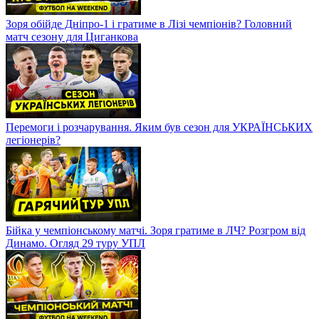
Зоря обійде Дніпро-1 і гратиме в Лізі чемпіонів? Головний
матч сезону для Циганкова
Перемоги і розчарування. Яким був сезон для УКРАЇНСЬКИХ
легіонерів?
Бійка у чемпіонському матчі. Зоря гратиме в ЛЧ? Розгром від
Динамо. Огляд 29 туру УПЛ