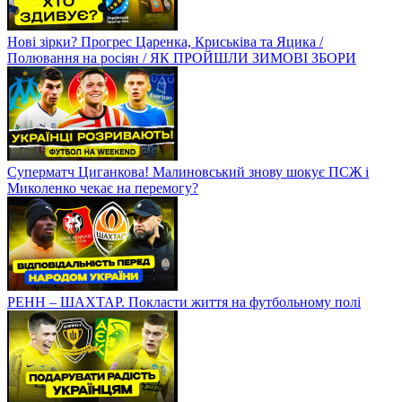
Нові зірки? Прогрес Царенка, Криськіва та Яцика /
Полювання на росіян / ЯК ПРОЙШЛИ ЗИМОВІ ЗБОРИ
Суперматч Циганкова! Малиновський знову шокує ПСЖ і
Миколенко чекає на перемогу?
РЕНН – ШАХТАР. Покласти життя на футбольному полі