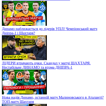
Динамо наближається до лідерів УПЛ! Чемпіонський матч
Дніпра-1 і Шахтаря?
ЛІДЕРИ втрачають очки. Скандал у матчі ШАХТАРЯ.
Нестабільне ДИНАМО та втома ДНІПРА-1
Нова надія Динамо, останній матч Малиновського в Аталанті?
ТОП-матч Шахтаря