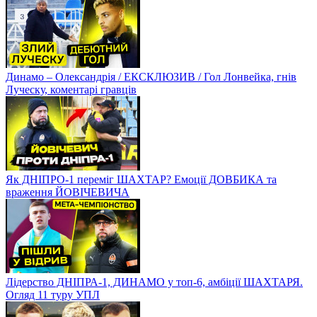
Динамо – Олександрія / ЕКСКЛЮЗИВ / Гол Лонвейка, гнів
Луческу, коментарі гравців
Як ДНІПРО-1 переміг ШАХТАР? Емоції ДОВБИКА та
враження ЙОВІЧЕВИЧА
Лідерство ДНІПРА-1, ДИНАМО у топ-6, амбіції ШАХТАРЯ.
Огляд 11 туру УПЛ