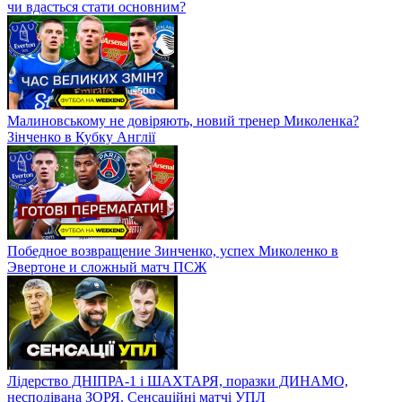
чи вдасться стати основним?
Малиновському не довіряють, новий тренер Миколенка?
Зінченко в Кубку Англії
Победное возвращение Зинченко, успех Миколенко в
Эвертоне и сложный матч ПСЖ
Лідерство ДНІПРА-1 і ШАХТАРЯ, поразки ДИНАМО,
несподівана ЗОРЯ. Сенсаційні матчі УПЛ