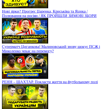
Нові зірки? Прогрес Царенка, Криськіва та Яцика /
Полювання на росіян / ЯК ПРОЙШЛИ ЗИМОВІ ЗБОРИ
Суперматч Циганкова! Малиновський знову шокує ПСЖ і
Миколенко чекає на перемогу?
РЕНН – ШАХТАР. Покласти життя на футбольному полі