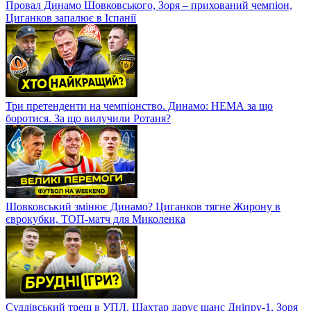
Провал Динамо Шовковського, Зоря – прихований чемпіон,
Циганков запалює в Іспанії
Три претенденти на чемпіонство. Динамо: НЕМА за що
боротися. За що вилучили Ротаня?
Шовковський змінює Динамо? Циганков тягне Жирону в
єврокубки, ТОП-матч для Миколенка
Суддівський треш в УПЛ. Шахтар дарує шанс Дніпру-1, Зоря