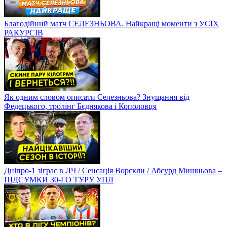
Благодійний матч СЕЛЕЗНЬОВА. Найкращі моменти з УСІХ
РАКУРСІВ
Як одним словом описати Селезньова? Знущання від
Федецького, тролінг Бєднякова і Кополовця
Дніпро-1 зіграє в ЛЧ / Сенсація Ворскли / Абсурд Мишньова –
ПІДСУМКИ 30-ГО ТУРУ УПЛ