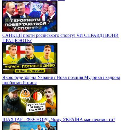
САНКЦІЇ проти російського спорту! ЧИ СПРАВДІ ВОНИ
ПРАЦЮЮТЬ?
Якою буде збірна України? Нова позиція Мудрика і кадрові
проблеми Ротаня
ШАХТАР - ФЕЄНОРД. Чому УКРАЇНА має перемогти?