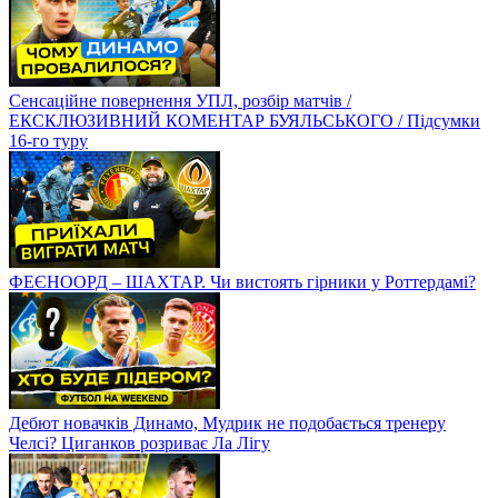
Сенсаційне повернення УПЛ, розбір матчів /
ЕКСКЛЮЗИВНИЙ КОМЕНТАР БУЯЛЬСЬКОГО / Підсумки
16-го туру
ФЕЄНООРД – ШАХТАР. Чи вистоять гірники у Роттердамі?
Дебют новачків Динамо, Мудрик не подобається тренеру
Челсі? Циганков розриває Ла Лігу