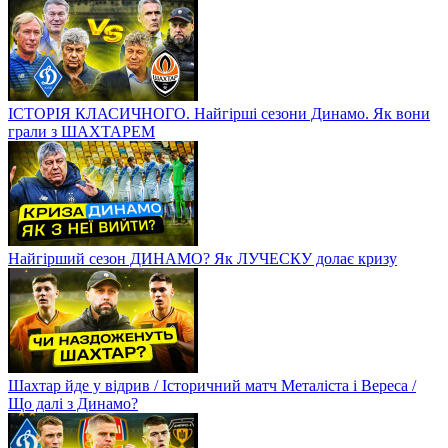
ІСТОРІЯ КЛАСИЧНОГО. Найгірші сезони Динамо. Як вони
грали з ШАХТАРЕМ
Найгірший сезон ДИНАМО? Як ЛУЧЕСКУ долає кризу
Шахтар йде у відрив / Історичний матч Металіста і Вереса /
Що далі з Динамо?