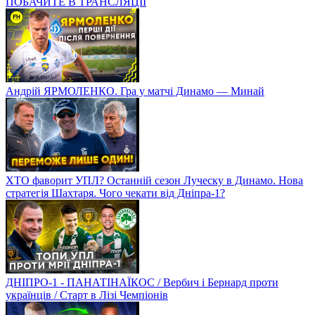
ПОБАЧИТЕ В ТРАНСЛЯЦІЇ
Андрій ЯРМОЛЕНКО. Гра у матчі Динамо — Минай
ХТО фаворит УПЛ? Останній сезон Луческу в Динамо. Нова
стратегія Шахтаря. Чого чекати від Дніпра-1?
ДНІПРО-1 - ПАНАТІНАЇКОС / Вербич і Бернард проти
українців / Старт в Лізі Чемпіонів