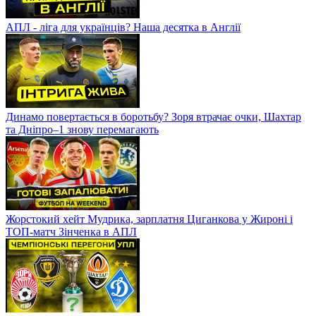
АПЛ - ліга для українців? Наша десятка в Англії
Динамо повертається в боротьбу? Зоря втрачає очки, Шахтар
та Дніпро–1 знову перемагають
Жорстокий хейт Мудрика, зарплатня Циганкова у Жироні і
ТОП-матч Зінченка в АПЛ