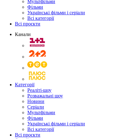
Мультфільми
Фільми
Українські фільми і серіали
Всі категорії
Всі проєкти
Канали
Категорії
Реаліті-шоу
Розважальні шоу
Новини
Серіали
Мультфільми
Фільми
Українські фільми і серіали
Всі категорії
Всі проєкти