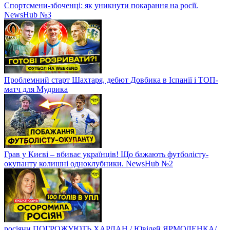
Спортсмени-збоченці: як уникнути покарання на росії.
NewsHub №3
Проблемний старт Шахтаря, дебют Довбика в Іспанії і ТОП-
матч для Мудрика
Грав у Києві – вбиває українців! Що бажають футболісту-
окупанту колишні одноклубники. NewsHub №2
росіяни ПОГРОЖУЮТЬ ХАРЛАН / Ювілей ЯРМОЛЕНКА/