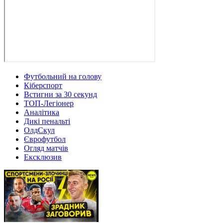
Футбольний на голову
Кіберспорт
Встигни за 30 секунд
ТОП-Легіонер
Аналітика
Дикі пенальті
ОлдСкул
Єврофутбол
Огляд матчів
Ексклюзив