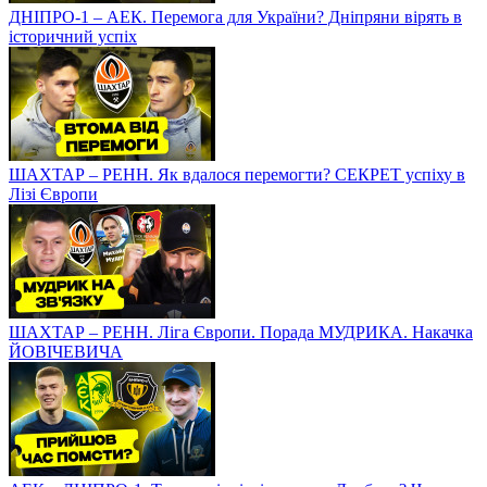
ДНІПРО-1 – АЕК. Перемога для України? Дніпряни вірять в
історичний успіх
ШАХТАР – РЕНН. Як вдалося перемогти? СЕКРЕТ успіху в
Лізі Європи
ШАХТАР – РЕНН. Ліга Європи. Порада МУДРИКА. Накачка
ЙОВІЧЕВИЧА