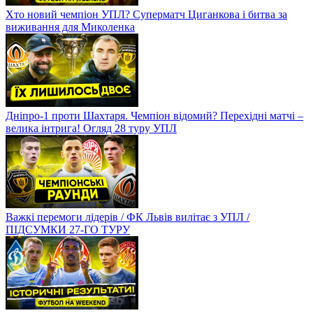
Хто новий чемпіон УПЛ? Суперматч Циганкова і битва за
виживання для Миколенка
Дніпро-1 проти Шахтаря. Чемпіон відомий? Перехідні матчі –
велика інтрига! Огляд 28 туру УПЛ
Важкі перемоги лідерів / ФК Львів вилітає з УПЛ /
ПІДСУМКИ 27-ГО ТУРУ