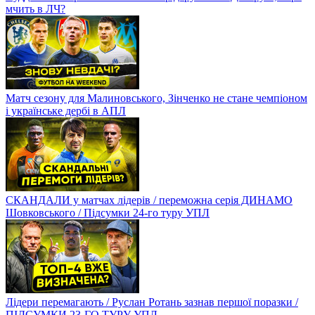
мчить в ЛЧ?
Матч сезону для Малиновського, Зінченко не стане чемпіоном
і українське дербі в АПЛ
СКАНДАЛИ у матчах лідерів / переможна серія ДИНАМО
Шовковського / Підсумки 24-го туру УПЛ
Лідери перемагають / Руслан Ротань зазнав першої поразки /
ПІДСУМКИ 23-ГО ТУРУ УПЛ