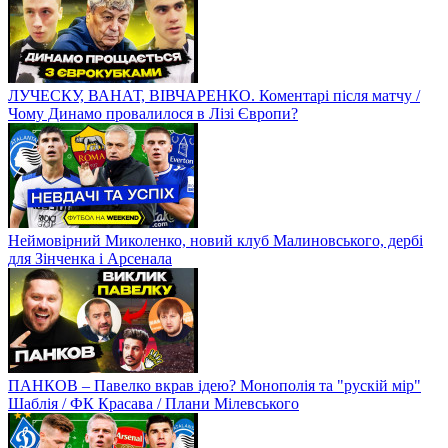
ЛУЧЕСКУ, ВАНАТ, ВІВЧАРЕНКО. Коментарі після матчу /
Чому Динамо провалилося в Лізі Європи?
Неймовірний Миколенко, новий клуб Малиновського, дербі
для Зінченка і Арсенала
ПАНКОВ – Павелко вкрав ідею? Монополія та "рускій мір"
Шаблія / ФК Красава / Плани Мілевського