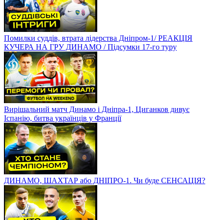
Помилки суддів, втрата лідерства Дніпром-1/ РЕАКЦІЯ
КУЧЕРА НА ГРУ ДИНАМО / Підсумки 17-го туру
Вирішальний матч Динамо і Дніпра-1, Циганков дивує
Іспанію, битва українців у Франції
ДИНАМО, ШАХТАР або ДНІПРО-1. Чи буде СЕНСАЦІЯ?