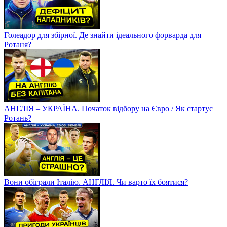
Голеадор для збірної. Де знайти ідеального форварда для
Ротаня?
АНГЛІЯ – УКРАЇНА. Початок відбору на Євро / Як стартує
Ротань?
Вони обіграли Італію. АНГЛІЯ. Чи варто їх боятися?