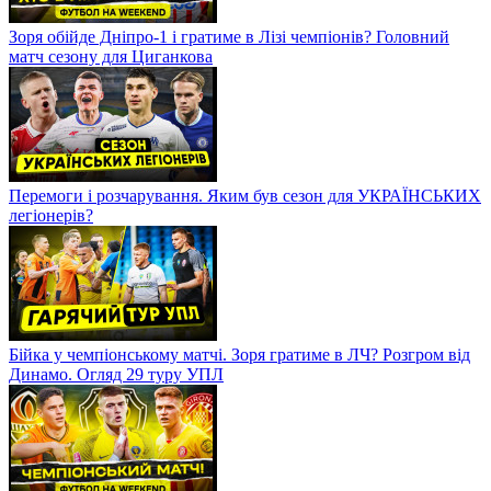
Зоря обійде Дніпро-1 і гратиме в Лізі чемпіонів? Головний
матч сезону для Циганкова
Перемоги і розчарування. Яким був сезон для УКРАЇНСЬКИХ
легіонерів?
Бійка у чемпіонському матчі. Зоря гратиме в ЛЧ? Розгром від
Динамо. Огляд 29 туру УПЛ