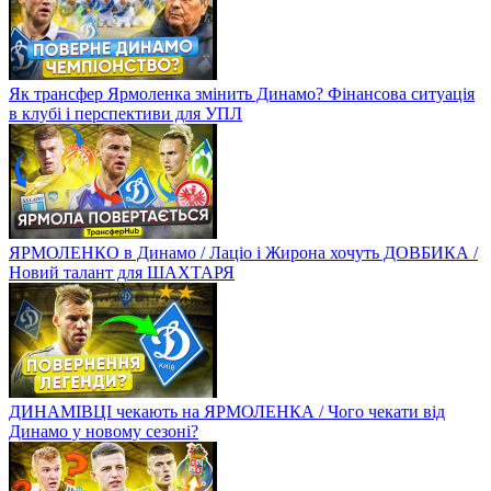
Як трансфер Ярмоленка змінить Динамо? Фінансова ситуація
в клубі і перспективи для УПЛ
ЯРМОЛЕНКО в Динамо / Лаціо і Жирона хочуть ДОВБИКА /
Новий талант для ШАХТАРЯ
ДИНАМІВЦІ чекають на ЯРМОЛЕНКА / Чого чекати від
Динамо у новому сезоні?