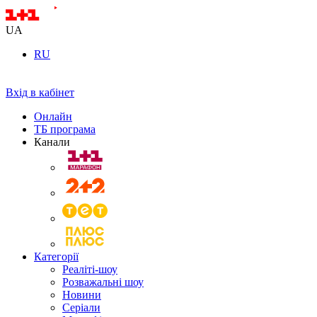
UA
RU
Вхід в кабінет
Онлайн
ТБ програма
Канали
Категорії
Реаліті-шоу
Розважальні шоу
Новини
Серіали