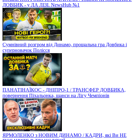
ДОВБИК - у ЛА ЛІЗІ. NewsHub №1
Сумнівний розгром від Динамо, прощальна гра Довбика і
суперновачок Полісся
ПАНАТІНАЇКОС - ДНІПРО-1 / ТРАНСФЕР ДОВБИКА,
повернення Піхальонка, шанси на Лігу Чемпіонів
ЯРМОЛЕНКО з НОВИМ ДИНАМО / КАДРИ, які Ви НЕ