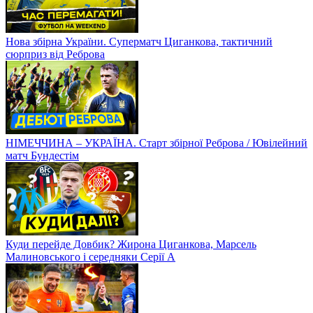
Нова збірна України. Суперматч Циганкова, тактичний
сюрприз від Реброва
НІМЕЧЧИНА – УКРАЇНА. Старт збірної Реброва / Ювілейний
матч Бундестім
Куди перейде Довбик? Жирона Циганкова, Марсель
Малиновського і середняки Серії А