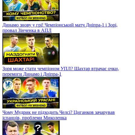
Динамо знову у грі! Чемпіонський матч Дніпра-1 і Зорі,
провал Зінченка в АПЛ
Зоря може стати чемпіоном УПЛ? Шахтар втрачає очки,
перемоги Динамо і Дніпра-1
Чому Мудрик не підходить Челсі? Циганков зачарував
іспанців, проблеми Миколенка