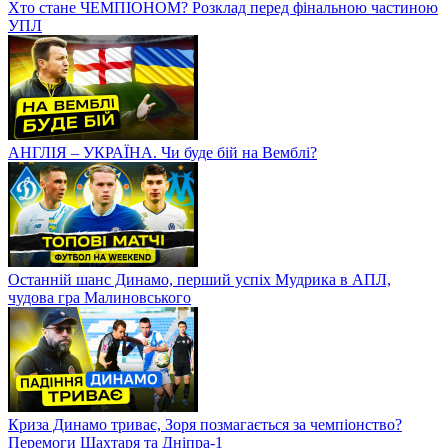
Хто стане ЧЕМПІОНОМ? Розклад перед фінальною частиною
УПЛ
АНГЛІЯ – УКРАЇНА. Чи буде бій на Вемблі?
Останній шанс Динамо, перший успіх Мудрика в АПЛ,
чудова гра Малиновського
Криза Динамо триває, Зоря позмагається за чемпіонство?
Перемоги Шахтаря та Дніпра-1