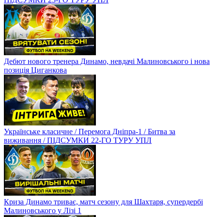
Дебют нового тренера Динамо, невдачі Малиновського і нова
позиція Циганкова
Українське класичне / Перемога Дніпра-1 / Битва за
виживання / ПІДСУМКИ 22-ГО ТУРУ УПЛ
Криза Динамо триває, матч сезону для Шахтаря, супердербі
Малиновського у Лізі 1