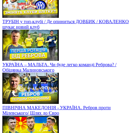
ТРУБІН у топ-клубі / Де опиниться ДОВБИК / КОВАЛЕНКО
шукає новий клуб
УКРАЇНА – МАЛЬТА. Чи буде легко команді Реброва? /
Обіцянка Малиновського
ПІВНІЧНА МАКЕДОНІЯ - УКРАЇНА. Ребров проти
Мілевського/ Шлях до Євро