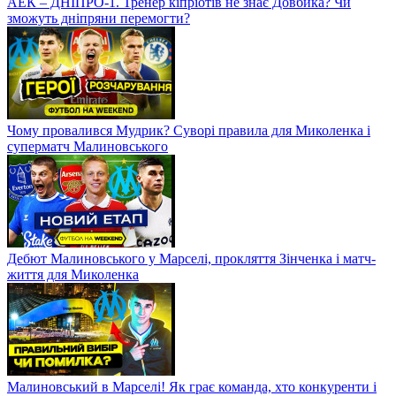
АЕК – ДНІПРО-1. Тренер кіпріотів не знає Довбика? Чи
зможуть дніпряни перемогти?
Чому провалився Мудрик? Суворі правила для Миколенка і
суперматч Малиновського
Дебют Малиновського у Марселі, прокляття Зінченка і матч-
життя для Миколенка
Малиновський в Марселі! Як грає команда, хто конкуренти і