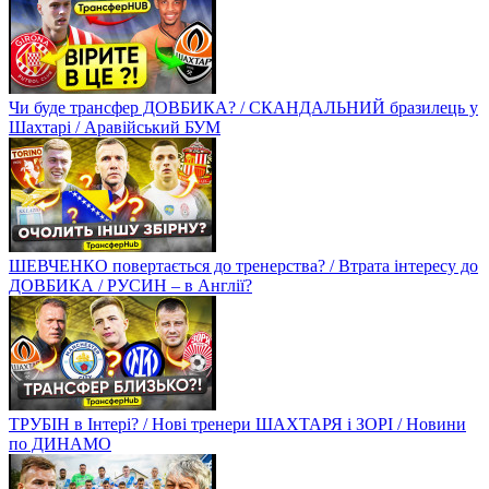
Чи буде трансфер ДОВБИКА? / СКАНДАЛЬНИЙ бразилець у
Шахтарі / Аравійський БУМ
ШЕВЧЕНКО повертається до тренерства? / Втрата інтересу до
ДОВБИКА / РУСИН – в Англії?
ТРУБІН в Інтері? / Нові тренери ШАХТАРЯ і ЗОРІ / Новини
по ДИНАМО