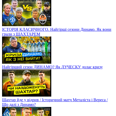
ІСТОРІЯ КЛАСИЧНОГО. Найгірші сезони Динамо. Як вони
грали з ШАХТАРЕМ
Найгірший сезон ДИНАМО? Як ЛУЧЕСКУ долає кризу
Шахтар йде у відрив / Історичний матч Металіста і Вереса /
Що далі з Динамо?