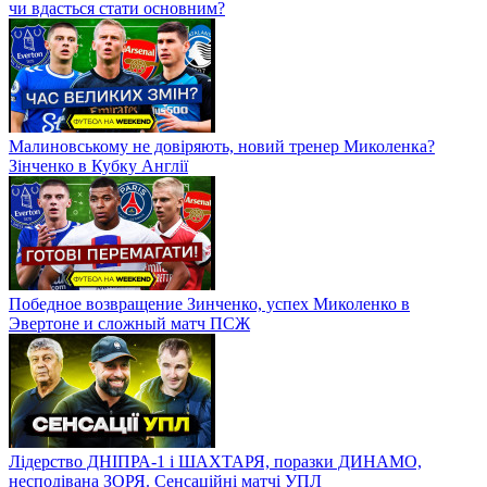
чи вдасться стати основним?
Малиновському не довіряють, новий тренер Миколенка?
Зінченко в Кубку Англії
Победное возвращение Зинченко, успех Миколенко в
Эвертоне и сложный матч ПСЖ
Лідерство ДНІПРА-1 і ШАХТАРЯ, поразки ДИНАМО,
несподівана ЗОРЯ. Сенсаційні матчі УПЛ