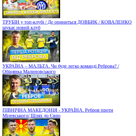
ТРУБІН у топ-клубі / Де опиниться ДОВБИК / КОВАЛЕНКО
шукає новий клуб
УКРАЇНА – МАЛЬТА. Чи буде легко команді Реброва? /
Обіцянка Малиновського
ПІВНІЧНА МАКЕДОНІЯ - УКРАЇНА. Ребров проти
Мілевського/ Шлях до Євро