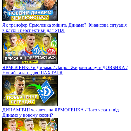
Як трансфер Ярмоленка змінить Динамо? Фінансова ситуація
в клубі і перспективи для УПЛ
ЯРМОЛЕНКО в Динамо / Лаціо і Жирона хочуть ДОВБИКА /
Новий талант для ШАХТАРЯ
ДИНАМІВЦІ чекають на ЯРМОЛЕНКА / Чого чекати від
Динамо у новому сезоні?