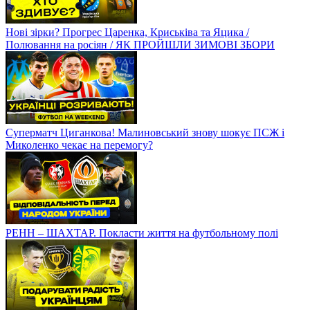
Нові зірки? Прогрес Царенка, Криськіва та Яцика /
Полювання на росіян / ЯК ПРОЙШЛИ ЗИМОВІ ЗБОРИ
Суперматч Циганкова! Малиновський знову шокує ПСЖ і
Миколенко чекає на перемогу?
РЕНН – ШАХТАР. Покласти життя на футбольному полі