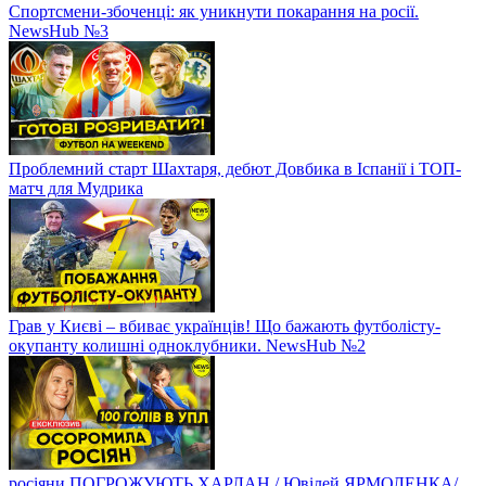
Спортсмени-збоченці: як уникнути покарання на росії.
NewsHub №3
Проблемний старт Шахтаря, дебют Довбика в Іспанії і ТОП-
матч для Мудрика
Грав у Києві – вбиває українців! Що бажають футболісту-
окупанту колишні одноклубники. NewsHub №2
росіяни ПОГРОЖУЮТЬ ХАРЛАН / Ювілей ЯРМОЛЕНКА/