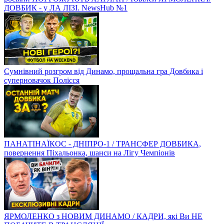
ДОВБИК - у ЛА ЛІЗІ. NewsHub №1
Сумнівний розгром від Динамо, прощальна гра Довбика і
суперновачок Полісся
ПАНАТІНАЇКОС - ДНІПРО-1 / ТРАНСФЕР ДОВБИКА,
повернення Піхальонка, шанси на Лігу Чемпіонів
ЯРМОЛЕНКО з НОВИМ ДИНАМО / КАДРИ, які Ви НЕ