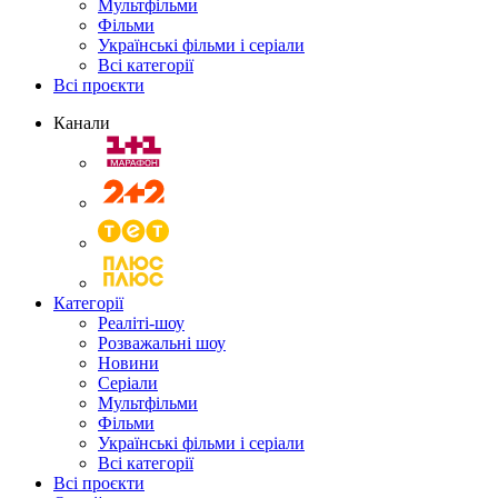
Мультфільми
Фільми
Українські фільми і серіали
Всі категорії
Всі проєкти
Канали
Категорії
Реаліті-шоу
Розважальні шоу
Новини
Серіали
Мультфільми
Фільми
Українські фільми і серіали
Всі категорії
Всі проєкти