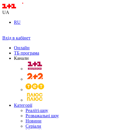
UA
RU
Вхід в кабінет
Онлайн
ТБ програма
Канали
Категорії
Реаліті-шоу
Розважальні шоу
Новини
Серіали