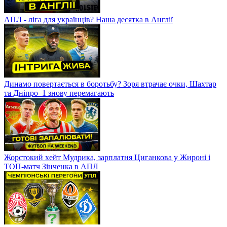
АПЛ - ліга для українців? Наша десятка в Англії
Динамо повертається в боротьбу? Зоря втрачає очки, Шахтар
та Дніпро–1 знову перемагають
Жорстокий хейт Мудрика, зарплатня Циганкова у Жироні і
ТОП-матч Зінченка в АПЛ