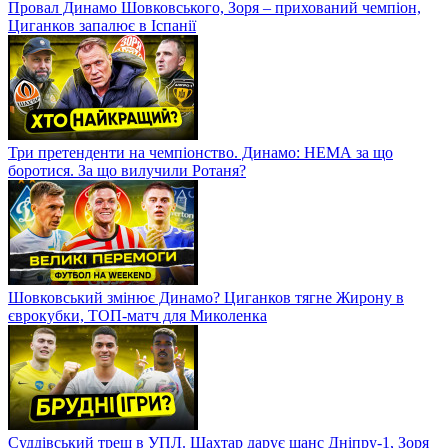
Провал Динамо Шовковського, Зоря – прихований чемпіон,
Циганков запалює в Іспанії
Три претенденти на чемпіонство. Динамо: НЕМА за що
боротися. За що вилучили Ротаня?
Шовковський змінює Динамо? Циганков тягне Жирону в
єврокубки, ТОП-матч для Миколенка
Суддівський треш в УПЛ. Шахтар дарує шанс Дніпру-1, Зоря