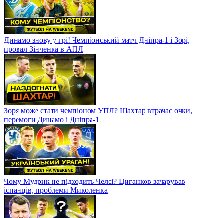
Динамо знову у грі! Чемпіонський матч Дніпра-1 і Зорі,
провал Зінченка в АПЛ
Зоря може стати чемпіоном УПЛ? Шахтар втрачає очки,
перемоги Динамо і Дніпра-1
Чому Мудрик не підходить Челсі? Циганков зачарував
іспанців, проблеми Миколенка