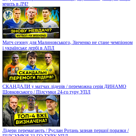
мчить в ЛЧ?
Матч сезону для Малиновського, Зінченко не стане чемпіоном
і українське дербі в АПЛ
СКАНДАЛИ у матчах лідерів / переможна серія ДИНАМО
Шовковського / Підсумки 24-го туру УПЛ
Лідери перемагають / Руслан Ротань зазнав першої поразки /
ПІДСУМКИ 23-ГО ТУРУ УПЛ