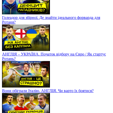
Голеадор для збірної. Де знайти ідеального форварда для
Ротаня?
АНГЛІЯ – УКРАЇНА. Початок відбору на Євро / Як стартує
Ротань?
Вони обіграли Італію. АНГЛІЯ. Чи варто їх боятися?