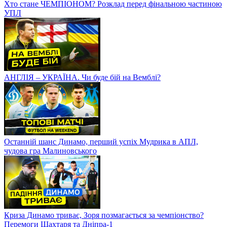
Хто стане ЧЕМПІОНОМ? Розклад перед фінальною частиною
УПЛ
АНГЛІЯ – УКРАЇНА. Чи буде бій на Вемблі?
Останній шанс Динамо, перший успіх Мудрика в АПЛ,
чудова гра Малиновського
Криза Динамо триває, Зоря позмагається за чемпіонство?
Перемоги Шахтаря та Дніпра-1