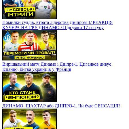
Помилки суддів, втрата лідерства Дніпром-1/ РЕАКЦІЯ
КУЧЕРА НА ГРУ ДИНАМО / Підсумки 17-го туру
Вирішальний матч Динамо і Дніпра-1, Циганков дивує
Іспанію, битва українців у Франції
ДИНАМО, ШАХТАР або ДНІПРО-1. Чи буде СЕНСАЦІЯ?