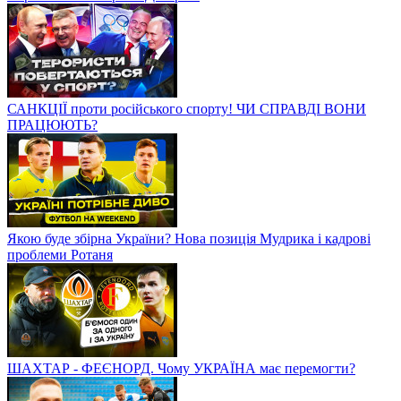
САНКЦІЇ проти російського спорту! ЧИ СПРАВДІ ВОНИ
ПРАЦЮЮТЬ?
Якою буде збірна України? Нова позиція Мудрика і кадрові
проблеми Ротаня
ШАХТАР - ФЕЄНОРД. Чому УКРАЇНА має перемогти?