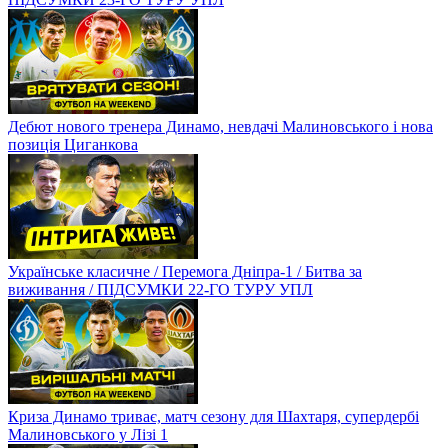
Дебют нового тренера Динамо, невдачі Малиновського і нова
позиція Циганкова
Українське класичне / Перемога Дніпра-1 / Битва за
виживання / ПІДСУМКИ 22-ГО ТУРУ УПЛ
Криза Динамо триває, матч сезону для Шахтаря, супердербі
Малиновського у Лізі 1