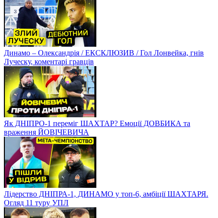
Динамо – Олександрія / ЕКСКЛЮЗИВ / Гол Лонвейка, гнів
Луческу, коментарі гравців
Як ДНІПРО-1 переміг ШАХТАР? Емоції ДОВБИКА та
враження ЙОВІЧЕВИЧА
Лідерство ДНІПРА-1, ДИНАМО у топ-6, амбіції ШАХТАРЯ.
Огляд 11 туру УПЛ