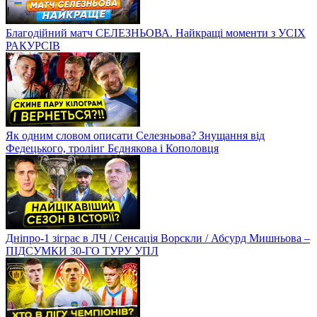
Благодійний матч СЕЛЕЗНЬОВА. Найкращі моменти з УСІХ
РАКУРСІВ
Як одним словом описати Селезньова? Знущання від
Федецького, тролінг Бєднякова і Кополовця
Дніпро-1 зіграє в ЛЧ / Сенсація Ворскли / Абсурд Мишньова –
ПІДСУМКИ 30-ГО ТУРУ УПЛ