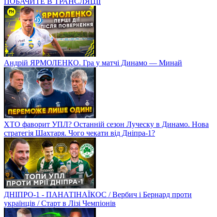
ПОБАЧИТЕ В ТРАНСЛЯЦІЇ
Андрій ЯРМОЛЕНКО. Гра у матчі Динамо — Минай
ХТО фаворит УПЛ? Останній сезон Луческу в Динамо. Нова
стратегія Шахтаря. Чого чекати від Дніпра-1?
ДНІПРО-1 - ПАНАТІНАЇКОС / Вербич і Бернард проти
українців / Старт в Лізі Чемпіонів