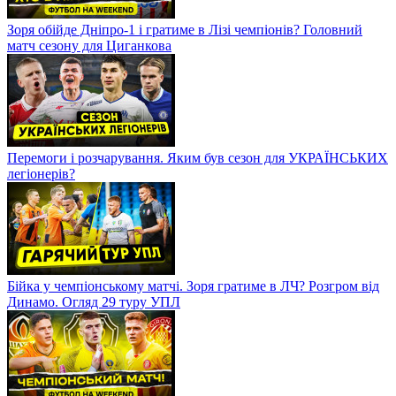
Зоря обійде Дніпро-1 і гратиме в Лізі чемпіонів? Головний
матч сезону для Циганкова
Перемоги і розчарування. Яким був сезон для УКРАЇНСЬКИХ
легіонерів?
Бійка у чемпіонському матчі. Зоря гратиме в ЛЧ? Розгром від
Динамо. Огляд 29 туру УПЛ