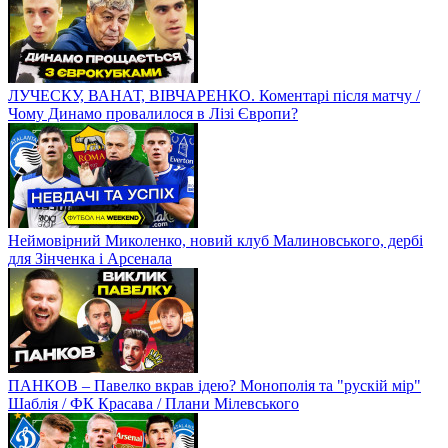
ЛУЧЕСКУ, ВАНАТ, ВІВЧАРЕНКО. Коментарі після матчу /
Чому Динамо провалилося в Лізі Європи?
Неймовірний Миколенко, новий клуб Малиновського, дербі
для Зінченка і Арсенала
ПАНКОВ – Павелко вкрав ідею? Монополія та "рускій мір"
Шаблія / ФК Красава / Плани Мілевського