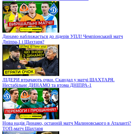
Динамо наближається до лідерів УПЛ! Чемпіонський матч
Дніпра-1 і Шахтаря?
ЛІДЕРИ втрачають очки. Скандал у матчі ШАХТАРЯ.
Нестабільне ДИНАМО та втома ДНІПРА-1
Нова надія Динамо, останній матч Малиновського в Аталанті?
ТОП-матч Шахтаря