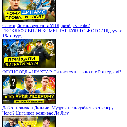
Сенсаційне повернення УПЛ, розбір матчів /
ЕКСКЛЮЗИВНИЙ КОМЕНТАР БУЯЛЬСЬКОГО / Підсумки
16-го туру
ФЕЄНООРД – ШАХТАР. Чи вистоять гірники у Роттердамі?
Дебют новачків Динамо, Мудрик не подобається тренеру
Челсі? Циганков розриває Ла Лігу