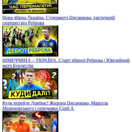
Нова збірна України. Суперматч Циганкова, тактичний
сюрприз від Реброва
НІМЕЧЧИНА – УКРАЇНА. Старт збірної Реброва / Ювілейний
матч Бундестім
Куди перейде Довбик? Жирона Циганкова, Марсель
Малиновського і середняки Серії А