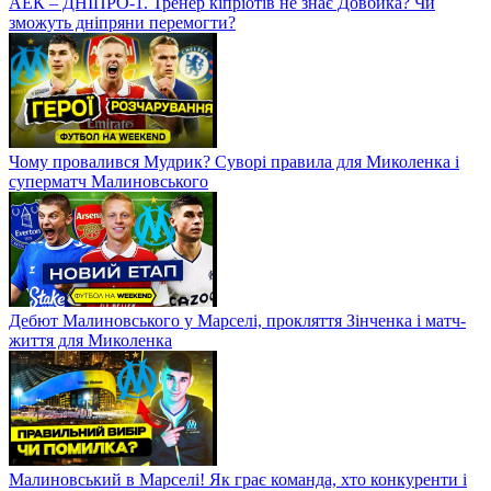
АЕК – ДНІПРО-1. Тренер кіпріотів не знає Довбика? Чи
зможуть дніпряни перемогти?
Чому провалився Мудрик? Суворі правила для Миколенка і
суперматч Малиновського
Дебют Малиновського у Марселі, прокляття Зінченка і матч-
життя для Миколенка
Малиновський в Марселі! Як грає команда, хто конкуренти і