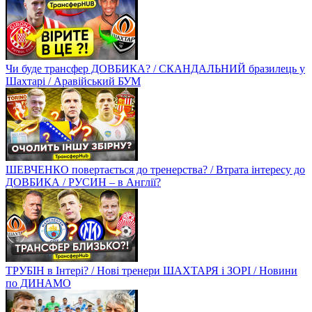
Чи буде трансфер ДОВБИКА? / СКАНДАЛЬНИЙ бразилець у
Шахтарі / Аравійський БУМ
ШЕВЧЕНКО повертається до тренерства? / Втрата інтересу до
ДОВБИКА / РУСИН – в Англії?
ТРУБІН в Інтері? / Нові тренери ШАХТАРЯ і ЗОРІ / Новини
по ДИНАМО