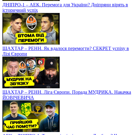
ДНІПРО-1 – АЕК. Перемога для України? Дніпряни вірять в
історичний успіх
ШАХТАР – РЕНН. Як вдалося перемогти? СЕКРЕТ успіху в
Лізі Європи
ШАХТАР – РЕНН. Ліга Європи. Порада МУДРИКА. Накачка
ЙОВІЧЕВИЧА