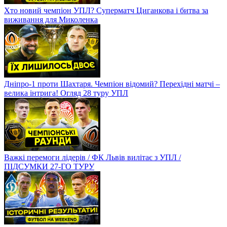
Хто новий чемпіон УПЛ? Суперматч Циганкова і битва за
виживання для Миколенка
Дніпро-1 проти Шахтаря. Чемпіон відомий? Перехідні матчі –
велика інтрига! Огляд 28 туру УПЛ
Важкі перемоги лідерів / ФК Львів вилітає з УПЛ /
ПІДСУМКИ 27-ГО ТУРУ