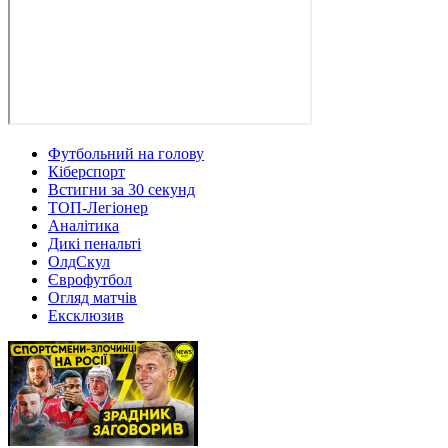
Футбольний на голову
Кіберспорт
Встигни за 30 секунд
ТОП-Легіонер
Аналітика
Дикі пенальті
ОлдСкул
Єврофутбол
Огляд матчів
Ексклюзив