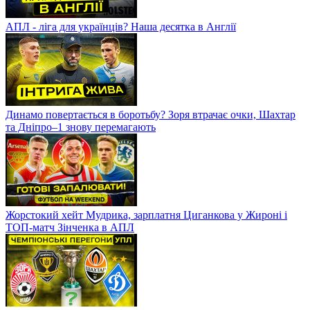
АПЛ - ліга для українців? Наша десятка в Англії
Динамо повертається в боротьбу? Зоря втрачає очки, Шахтар
та Дніпро–1 знову перемагають
Жорстокий хейт Мудрика, зарплатня Циганкова у Жироні і
ТОП-матч Зінченка в АПЛ