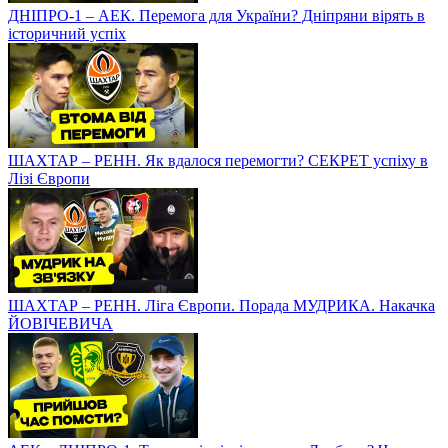
ДНІПРО-1 – АЕК. Перемога для України? Дніпряни вірять в
історичний успіх
ШАХТАР – РЕНН. Як вдалося перемогти? СЕКРЕТ успіху в
Лізі Європи
ШАХТАР – РЕНН. Ліга Європи. Порада МУДРИКА. Накачка
ЙОВІЧЕВИЧА