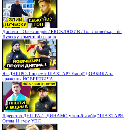
Динамо – Олександрія / ЕКСКЛЮЗИВ / Гол Лонвейка, гнів
Луческу, коментарі гравців
Як ДНІПРО-1 переміг ШАХТАР? Емоції ДОВБИКА та
враження ЙОВІЧЕВИЧА
Лідерство ДНІПРА-1, ДИНАМО у топ-6, амбіції ШАХТАРЯ.
Огляд 11 туру УПЛ