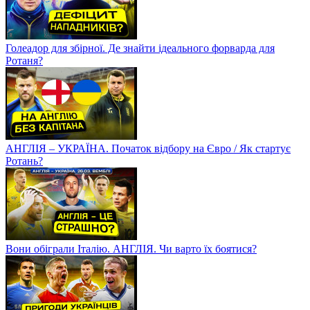
Голеадор для збірної. Де знайти ідеального форварда для
Ротаня?
АНГЛІЯ – УКРАЇНА. Початок відбору на Євро / Як стартує
Ротань?
Вони обіграли Італію. АНГЛІЯ. Чи варто їх боятися?