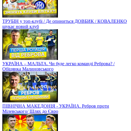
ТРУБІН у топ-клубі / Де опиниться ДОВБИК / КОВАЛЕНКО
шукає новий клуб
УКРАЇНА – МАЛЬТА. Чи буде легко команді Реброва? /
Обіцянка Малиновського
ПІВНІЧНА МАКЕДОНІЯ - УКРАЇНА. Ребров проти
Мілевського/ Шлях до Євро