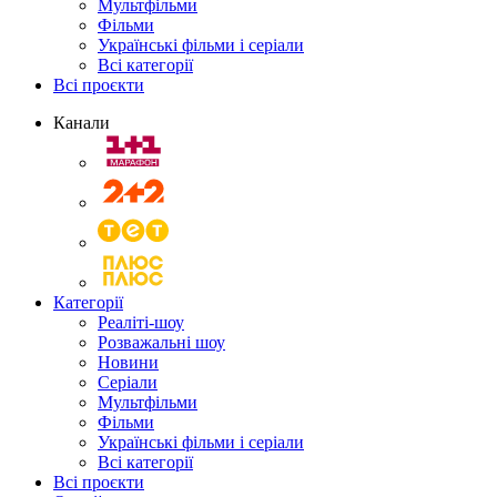
Мультфільми
Фільми
Українські фільми і серіали
Всі категорії
Всі проєкти
Канали
Категорії
Реаліті-шоу
Розважальні шоу
Новини
Серіали
Мультфільми
Фільми
Українські фільми і серіали
Всі категорії
Всі проєкти