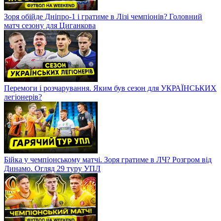
Зоря обійде Дніпро-1 і гратиме в Лізі чемпіонів? Головний
матч сезону для Циганкова
Перемоги і розчарування. Яким був сезон для УКРАЇНСЬКИХ
легіонерів?
Бійка у чемпіонському матчі. Зоря гратиме в ЛЧ? Розгром від
Динамо. Огляд 29 туру УПЛ