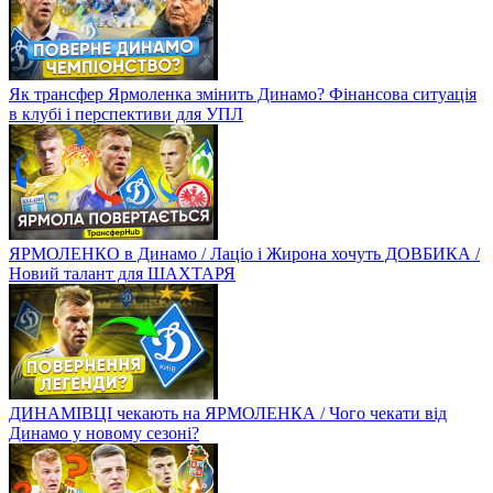
Як трансфер Ярмоленка змінить Динамо? Фінансова ситуація
в клубі і перспективи для УПЛ
ЯРМОЛЕНКО в Динамо / Лаціо і Жирона хочуть ДОВБИКА /
Новий талант для ШАХТАРЯ
ДИНАМІВЦІ чекають на ЯРМОЛЕНКА / Чого чекати від
Динамо у новому сезоні?