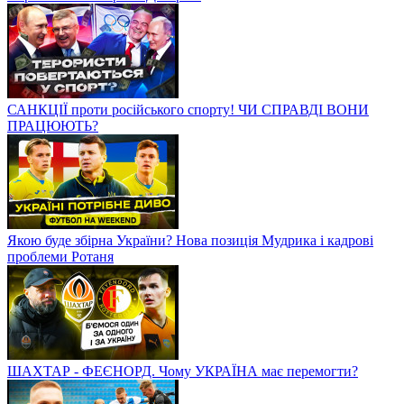
САНКЦІЇ проти російського спорту! ЧИ СПРАВДІ ВОНИ
ПРАЦЮЮТЬ?
Якою буде збірна України? Нова позиція Мудрика і кадрові
проблеми Ротаня
ШАХТАР - ФЕЄНОРД. Чому УКРАЇНА має перемогти?