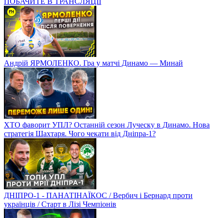
ПОБАЧИТЕ В ТРАНСЛЯЦІЇ
Андрій ЯРМОЛЕНКО. Гра у матчі Динамо — Минай
ХТО фаворит УПЛ? Останній сезон Луческу в Динамо. Нова
стратегія Шахтаря. Чого чекати від Дніпра-1?
ДНІПРО-1 - ПАНАТІНАЇКОС / Вербич і Бернард проти
українців / Старт в Лізі Чемпіонів