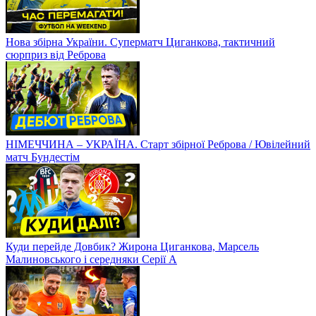
Нова збірна України. Суперматч Циганкова, тактичний
сюрприз від Реброва
НІМЕЧЧИНА – УКРАЇНА. Старт збірної Реброва / Ювілейний
матч Бундестім
Куди перейде Довбик? Жирона Циганкова, Марсель
Малиновського і середняки Серії А