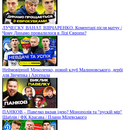
ЛУЧЕСКУ, ВАНАТ, ВІВЧАРЕНКО. Коментарі після матчу /
Чому Динамо провалилося в Лізі Європи?
Неймовірний Миколенко, новий клуб Малиновського, дербі
для Зінченка і Арсенала
ПАНКОВ – Павелко вкрав ідею? Монополія та "рускій мір"
Шаблія / ФК Красава / Плани Мілевського