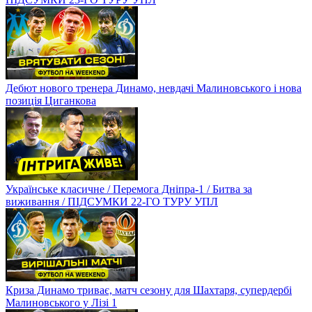
Дебют нового тренера Динамо, невдачі Малиновського і нова
позиція Циганкова
Українське класичне / Перемога Дніпра-1 / Битва за
виживання / ПІДСУМКИ 22-ГО ТУРУ УПЛ
Криза Динамо триває, матч сезону для Шахтаря, супердербі
Малиновського у Лізі 1