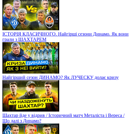
ІСТОРІЯ КЛАСИЧНОГО. Найгірші сезони Динамо. Як вони
грали з ШАХТАРЕМ
Найгірший сезон ДИНАМО? Як ЛУЧЕСКУ долає кризу
Шахтар йде у відрив / Історичний матч Металіста і Вереса /
Що далі з Динамо?