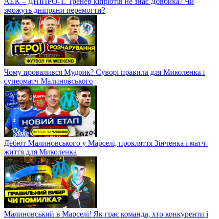
АЕК – ДНІПРО-1. Тренер кіпріотів не знає Довбика? Чи
зможуть дніпряни перемогти?
Чому провалився Мудрик? Суворі правила для Миколенка і
суперматч Малиновського
Дебют Малиновського у Марселі, прокляття Зінченка і матч-
життя для Миколенка
Малиновський в Марселі! Як грає команда, хто конкуренти і