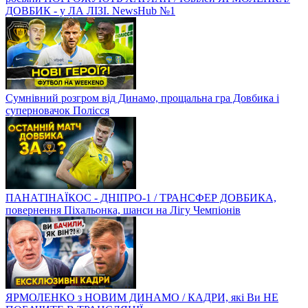
ДОВБИК - у ЛА ЛІЗІ. NewsHub №1
Сумнівний розгром від Динамо, прощальна гра Довбика і
суперновачок Полісся
ПАНАТІНАЇКОС - ДНІПРО-1 / ТРАНСФЕР ДОВБИКА,
повернення Піхальонка, шанси на Лігу Чемпіонів
ЯРМОЛЕНКО з НОВИМ ДИНАМО / КАДРИ, які Ви НЕ