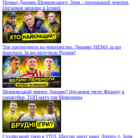
Провал Динамо Шовковського, Зоря – прихований чемпіон,
Циганков запалює в Іспанії
Три претенденти на чемпіонство. Динамо: НЕМА за що
боротися. За що вилучили Ротаня?
Шовковський змінює Динамо? Циганков тягне Жирону в
єврокубки, ТОП-матч для Миколенка
Суддівський треш в УПЛ. Шахтар дарує шанс Дніпру-1, Зоря