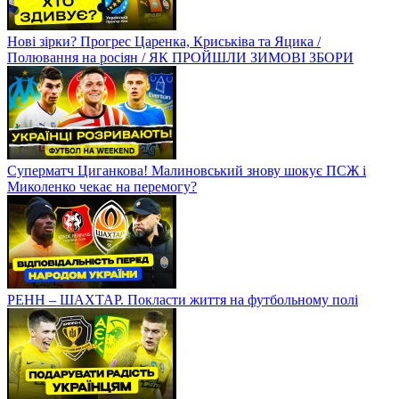
Нові зірки? Прогрес Царенка, Криськіва та Яцика /
Полювання на росіян / ЯК ПРОЙШЛИ ЗИМОВІ ЗБОРИ
Суперматч Циганкова! Малиновський знову шокує ПСЖ і
Миколенко чекає на перемогу?
РЕНН – ШАХТАР. Покласти життя на футбольному полі