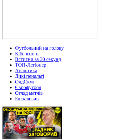
Футбольний на голову
Кіберспорт
Встигни за 30 секунд
ТОП-Легіонер
Аналітика
Дикі пенальті
ОлдСкул
Єврофутбол
Огляд матчів
Ексклюзив