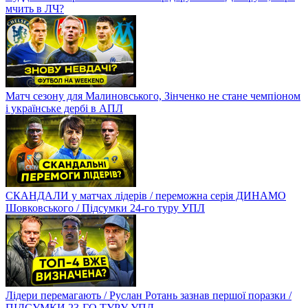
мчить в ЛЧ?
Матч сезону для Малиновського, Зінченко не стане чемпіоном
і українське дербі в АПЛ
СКАНДАЛИ у матчах лідерів / переможна серія ДИНАМО
Шовковського / Підсумки 24-го туру УПЛ
Лідери перемагають / Руслан Ротань зазнав першої поразки /
ПІДСУМКИ 23-ГО ТУРУ УПЛ