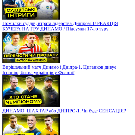
Помилки суддів, втрата лідерства Дніпром-1/ РЕАКЦІЯ
КУЧЕРА НА ГРУ ДИНАМО / Підсумки 17-го туру
Вирішальний матч Динамо і Дніпра-1, Циганков дивує
Іспанію, битва українців у Франції
ДИНАМО, ШАХТАР або ДНІПРО-1. Чи буде СЕНСАЦІЯ?