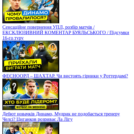
Сенсаційне повернення УПЛ, розбір матчів /
ЕКСКЛЮЗИВНИЙ КОМЕНТАР БУЯЛЬСЬКОГО / Підсумки
16-го туру
ФЕЄНООРД – ШАХТАР. Чи вистоять гірники у Роттердамі?
Дебют новачків Динамо, Мудрик не подобається тренеру
Челсі? Циганков розриває Ла Лігу