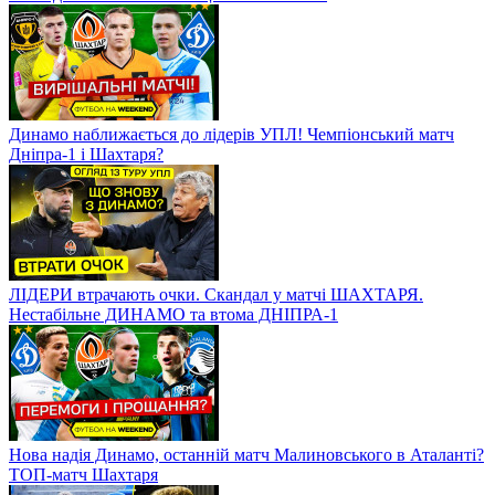
Динамо наближається до лідерів УПЛ! Чемпіонський матч
Дніпра-1 і Шахтаря?
ЛІДЕРИ втрачають очки. Скандал у матчі ШАХТАРЯ.
Нестабільне ДИНАМО та втома ДНІПРА-1
Нова надія Динамо, останній матч Малиновського в Аталанті?
ТОП-матч Шахтаря