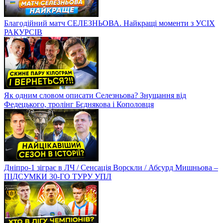
Благодійний матч СЕЛЕЗНЬОВА. Найкращі моменти з УСІХ
РАКУРСІВ
Як одним словом описати Селезньова? Знущання від
Федецького, тролінг Бєднякова і Кополовця
Дніпро-1 зіграє в ЛЧ / Сенсація Ворскли / Абсурд Мишньова –
ПІДСУМКИ 30-ГО ТУРУ УПЛ