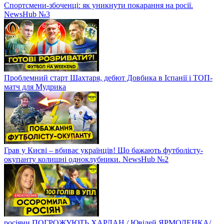
Спортсмени-збоченці: як уникнути покарання на росії.
NewsHub №3
Проблемний старт Шахтаря, дебют Довбика в Іспанії і ТОП-
матч для Мудрика
Грав у Києві – вбиває українців! Що бажають футболісту-
окупанту колишні одноклубники. NewsHub №2
росіяни ПОГРОЖУЮТЬ ХАРЛАН / Ювілей ЯРМОЛЕНКА/