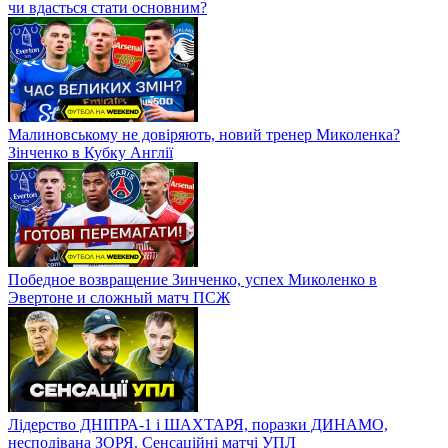
чи вдасться стати основним?
Малиновському не довіряють, новий тренер Миколенка?
Зінченко в Кубку Англії
Победное возвращение Зинченко, успех Миколенко в
Эвертоне и сложный матч ПСЖ
Лідерство ДНІПРА-1 і ШАХТАРЯ, поразки ДИНАМО,
несподівана ЗОРЯ. Сенсаційні матчі УПЛ