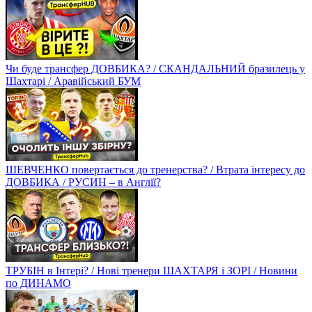
Чи буде трансфер ДОВБИКА? / СКАНДАЛЬНИЙ бразилець у
Шахтарі / Аравійський БУМ
ШЕВЧЕНКО повертається до тренерства? / Втрата інтересу до
ДОВБИКА / РУСИН – в Англії?
ТРУБІН в Інтері? / Нові тренери ШАХТАРЯ і ЗОРІ / Новини
по ДИНАМО