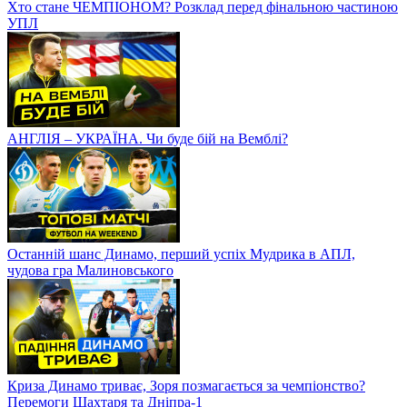
Хто стане ЧЕМПІОНОМ? Розклад перед фінальною частиною
УПЛ
АНГЛІЯ – УКРАЇНА. Чи буде бій на Вемблі?
Останній шанс Динамо, перший успіх Мудрика в АПЛ,
чудова гра Малиновського
Криза Динамо триває, Зоря позмагається за чемпіонство?
Перемоги Шахтаря та Дніпра-1