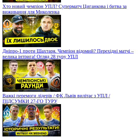
Хто новий чемпіон УПЛ? Суперматч Циганкова і битва за
виживання для Миколенка
Дніпро-1 проти Шахтаря. Чемпіон відомий? Перехідні матчі –
велика інтрига! Огляд 28 туру УПЛ
Важкі перемоги лідерів / ФК Львів вилітає з УПЛ /
ПІДСУМКИ 27-ГО ТУРУ