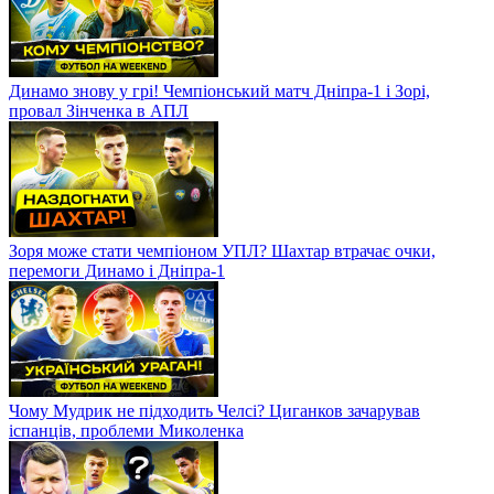
Динамо знову у грі! Чемпіонський матч Дніпра-1 і Зорі,
провал Зінченка в АПЛ
Зоря може стати чемпіоном УПЛ? Шахтар втрачає очки,
перемоги Динамо і Дніпра-1
Чому Мудрик не підходить Челсі? Циганков зачарував
іспанців, проблеми Миколенка