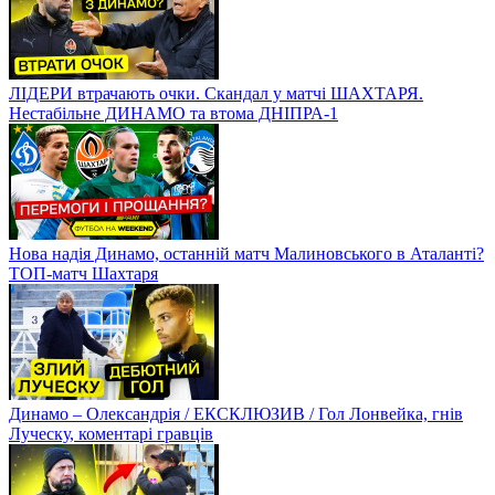
Динамо наближається до лідерів УПЛ! Чемпіонський матч
Дніпра-1 і Шахтаря?
ЛІДЕРИ втрачають очки. Скандал у матчі ШАХТАРЯ.
Нестабільне ДИНАМО та втома ДНІПРА-1
Нова надія Динамо, останній матч Малиновського в Аталанті?
ТОП-матч Шахтаря