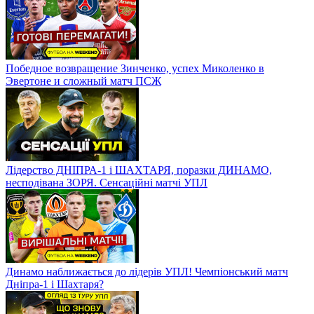
чи вдасться стати основним?
Малиновському не довіряють, новий тренер Миколенка?
Зінченко в Кубку Англії
Победное возвращение Зинченко, успех Миколенко в
Эвертоне и сложный матч ПСЖ
Лідерство ДНІПРА-1 і ШАХТАРЯ, поразки ДИНАМО,
несподівана ЗОРЯ. Сенсаційні матчі УПЛ