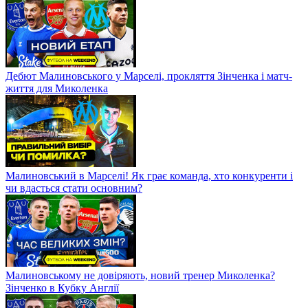
АЕК – ДНІПРО-1. Тренер кіпріотів не знає Довбика? Чи
зможуть дніпряни перемогти?
Чому провалився Мудрик? Суворі правила для Миколенка і
суперматч Малиновського
Дебют Малиновського у Марселі, прокляття Зінченка і матч-
життя для Миколенка
Малиновський в Марселі! Як грає команда, хто конкуренти і