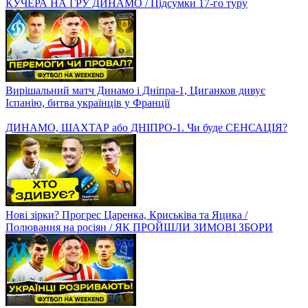
Помилки суддів, втрата лідерства Дніпром-1/ РЕАКЦІЯ
КУЧЕРА НА ГРУ ДИНАМО / Підсумки 17-го туру
Вирішальний матч Динамо і Дніпра-1, Циганков дивує
Іспанію, битва українців у Франції
ДИНАМО, ШАХТАР або ДНІПРО-1. Чи буде СЕНСАЦІЯ?