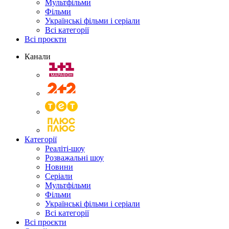
Мультфільми
Фільми
Українські фільми і серіали
Всі категорії
Всі проєкти
Канали
Категорії
Реаліті-шоу
Розважальні шоу
Новини
Серіали
Мультфільми
Фільми
Українські фільми і серіали
Всі категорії
Всі проєкти