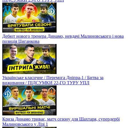
Дебют нового тренера Динамо, невдачі Малиновського і нова
позиція Циганкова
Українське класичне / Перемога Дніпра-1 / Битва за
виживання / ПІДСУМКИ 22-ГО ТУРУ УПЛ
Криза Динамо триває, матч сезону для Шахтаря, супердербі
Малиновського у Лізі 1