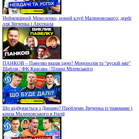
ЛУЧЕСКУ, ВАНАТ, ВІВЧАРЕНКО. Коментарі після матчу /
Чому Динамо провалилося в Лізі Європи?
Неймовірний Миколенко, новий клуб Малиновського, дербі
для Зінченка і Арсенала
ПАНКОВ – Павелко вкрав ідею? Монополія та "рускій мір"
Шаблія / ФК Красава / Плани Мілевського