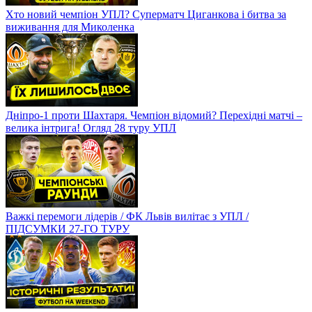
Хто новий чемпіон УПЛ? Суперматч Циганкова і битва за
виживання для Миколенка
Дніпро-1 проти Шахтаря. Чемпіон відомий? Перехідні матчі –
велика інтрига! Огляд 28 туру УПЛ
Важкі перемоги лідерів / ФК Львів вилітає з УПЛ /
ПІДСУМКИ 27-ГО ТУРУ