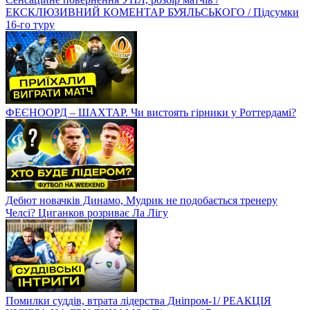
Сенсаційне повернення УПЛ, розбір матчів /
ЕКСКЛЮЗИВНИЙ КОМЕНТАР БУЯЛЬСЬКОГО / Підсумки
16-го туру
ФЕЄНООРД – ШАХТАР. Чи вистоять гірники у Роттердамі?
Дебют новачків Динамо, Мудрик не подобається тренеру
Челсі? Циганков розриває Ла Лігу