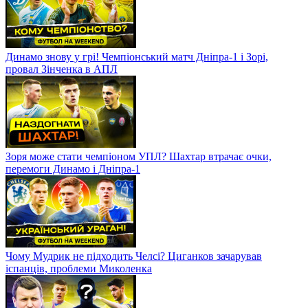
Динамо знову у грі! Чемпіонський матч Дніпра-1 і Зорі,
провал Зінченка в АПЛ
Зоря може стати чемпіоном УПЛ? Шахтар втрачає очки,
перемоги Динамо і Дніпра-1
Чому Мудрик не підходить Челсі? Циганков зачарував
іспанців, проблеми Миколенка