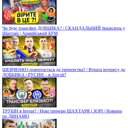
Чи буде трансфер ДОВБИКА? / СКАНДАЛЬНИЙ бразилець у
Шахтарі / Аравійський БУМ
ШЕВЧЕНКО повертається до тренерства? / Втрата інтересу до
ДОВБИКА / РУСИН – в Англії?
ТРУБІН в Інтері? / Нові тренери ШАХТАРЯ і ЗОРІ / Новини
по ДИНАМО