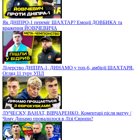
Динамо – Олександрія / ЕКСКЛЮЗИВ / Гол Лонвейка, гнів
Луческу, коментарі гравців
Як ДНІПРО-1 переміг ШАХТАР? Емоції ДОВБИКА та
враження ЙОВІЧЕВИЧА
Лідерство ДНІПРА-1, ДИНАМО у топ-6, амбіції ШАХТАРЯ.
Огляд 11 туру УПЛ