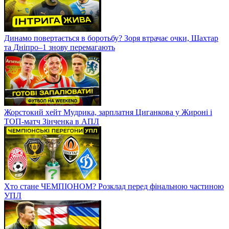
АПЛ - ліга для українців? Наша десятка в Англії
Динамо повертається в боротьбу? Зоря втрачає очки, Шахтар
та Дніпро–1 знову перемагають
Жорстокий хейт Мудрика, зарплатня Циганкова у Жироні і
ТОП-матч Зінченка в АПЛ