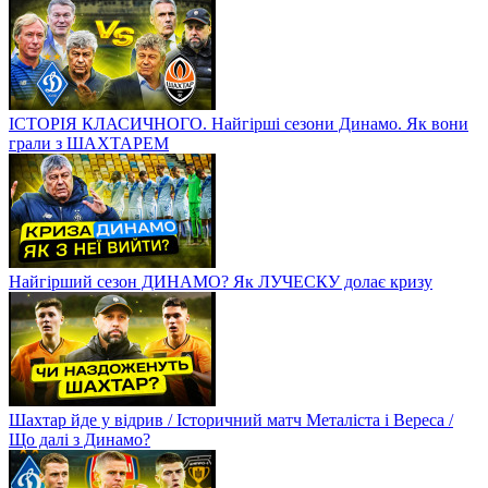
ІСТОРІЯ КЛАСИЧНОГО. Найгірші сезони Динамо. Як вони
грали з ШАХТАРЕМ
Найгірший сезон ДИНАМО? Як ЛУЧЕСКУ долає кризу
Шахтар йде у відрив / Історичний матч Металіста і Вереса /
Що далі з Динамо?