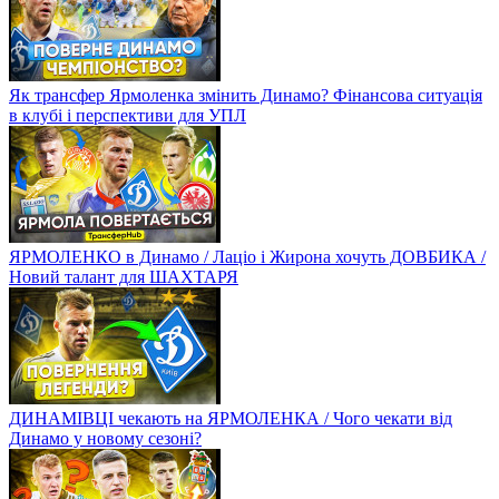
Як трансфер Ярмоленка змінить Динамо? Фінансова ситуація
в клубі і перспективи для УПЛ
ЯРМОЛЕНКО в Динамо / Лаціо і Жирона хочуть ДОВБИКА /
Новий талант для ШАХТАРЯ
ДИНАМІВЦІ чекають на ЯРМОЛЕНКА / Чого чекати від
Динамо у новому сезоні?