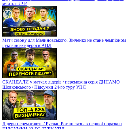
мчить в ЛЧ?
Матч сезону для Малиновського, Зінченко не стане чемпіоном
і українське дербі в АПЛ
СКАНДАЛИ у матчах лідерів / переможна серія ДИНАМО
Шовковського / Підсумки 24-го туру УПЛ
Лідери перемагають / Руслан Ротань зазнав першої поразки /
ПІДСУМКИ 23-ГО ТУРУ УПЛ