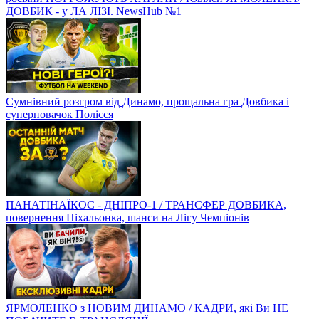
ДОВБИК - у ЛА ЛІЗІ. NewsHub №1
Сумнівний розгром від Динамо, прощальна гра Довбика і
суперновачок Полісся
ПАНАТІНАЇКОС - ДНІПРО-1 / ТРАНСФЕР ДОВБИКА,
повернення Піхальонка, шанси на Лігу Чемпіонів
ЯРМОЛЕНКО з НОВИМ ДИНАМО / КАДРИ, які Ви НЕ