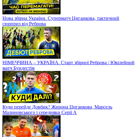
Нова збірна України. Суперматч Циганкова, тактичний
сюрприз від Реброва
НІМЕЧЧИНА – УКРАЇНА. Старт збірної Реброва / Ювілейний
матч Бундестім
Куди перейде Довбик? Жирона Циганкова, Марсель
Малиновського і середняки Серії А