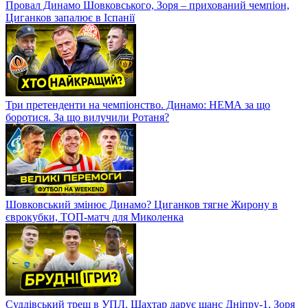
Провал Динамо Шовковського, Зоря – прихований чемпіон,
Циганков запалює в Іспанії
Три претенденти на чемпіонство. Динамо: НЕМА за що
боротися. За що вилучили Ротаня?
Шовковський змінює Динамо? Циганков тягне Жирону в
єврокубки, ТОП-матч для Миколенка
Суддівський треш в УПЛ. Шахтар дарує шанс Дніпру-1, Зоря