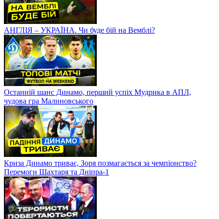
Хто стане ЧЕМПІОНОМ? Розклад перед фінальною частиною
УПЛ
АНГЛІЯ – УКРАЇНА. Чи буде бій на Вемблі?
Останній шанс Динамо, перший успіх Мудрика в АПЛ,
чудова гра Малиновського
Криза Динамо триває, Зоря позмагається за чемпіонство?
Перемоги Шахтаря та Дніпра-1