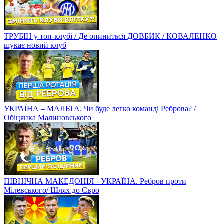
ТРУБІН у топ-клубі / Де опиниться ДОВБИК / КОВАЛЕНКО
шукає новий клуб
УКРАЇНА – МАЛЬТА. Чи буде легко команді Реброва? /
Обіцянка Малиновського
ПІВНІЧНА МАКЕДОНІЯ - УКРАЇНА. Ребров проти
Мілевського/ Шлях до Євро