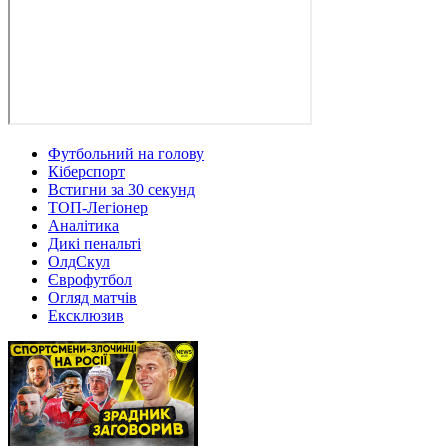
Футбольний на голову
Кіберспорт
Встигни за 30 секунд
ТОП-Легіонер
Аналітика
Дикі пенальті
ОлдСкул
Єврофутбол
Огляд матчів
Ексклюзив