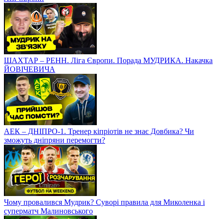
ДНІПРО-1 – АЕК. Перемога для України? Дніпряни вірять в
історичний успіх
ШАХТАР – РЕНН. Як вдалося перемогти? СЕКРЕТ успіху в
Лізі Європи
ШАХТАР – РЕНН. Ліга Європи. Порада МУДРИКА. Накачка
ЙОВІЧЕВИЧА