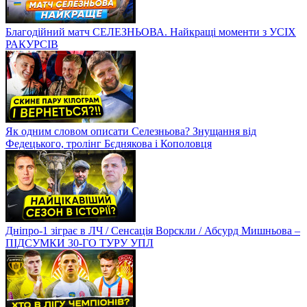
Благодійний матч СЕЛЕЗНЬОВА. Найкращі моменти з УСІХ
РАКУРСІВ
Як одним словом описати Селезньова? Знущання від
Федецького, тролінг Бєднякова і Кополовця
Дніпро-1 зіграє в ЛЧ / Сенсація Ворскли / Абсурд Мишньова –
ПІДСУМКИ 30-ГО ТУРУ УПЛ