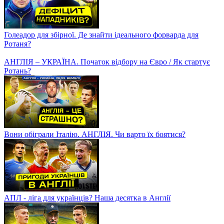
Голеадор для збірної. Де знайти ідеального форварда для
Ротаня?
АНГЛІЯ – УКРАЇНА. Початок відбору на Євро / Як стартує
Ротань?
Вони обіграли Італію. АНГЛІЯ. Чи варто їх боятися?