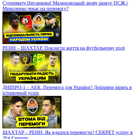
Нові зірки? Прогрес Царенка, Криськіва та Яцика /
Полювання на росіян / ЯК ПРОЙШЛИ ЗИМОВІ ЗБОРИ
Суперматч Циганкова! Малиновський знову шокує ПСЖ і
Миколенко чекає на перемогу?
РЕНН – ШАХТАР. Покласти життя на футбольному полі