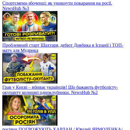
Спортсмени-збоченці: як уникнути покарання на росії.
NewsHub №3
Проблемний старт Шахтаря, дебют Довбика в Іспанії і ТОП-
матч для Мудрика
Грав у Києві – вбиває українців! Що бажають футболісту-
окупанту колишні одноклубники. NewsHub №2
росіяни ПОГРОЖУЮТЬ ХАРЛАН / Ювілей ЯРМОЛЕНКА/