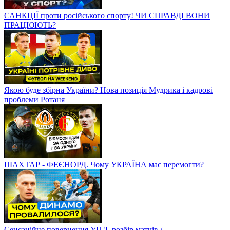
САНКЦІЇ проти російського спорту! ЧИ СПРАВДІ ВОНИ
ПРАЦЮЮТЬ?
Якою буде збірна України? Нова позиція Мудрика і кадрові
проблеми Ротаня
ШАХТАР - ФЕЄНОРД. Чому УКРАЇНА має перемогти?