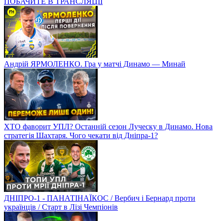
ПОБАЧИТЕ В ТРАНСЛЯЦІЇ
Андрій ЯРМОЛЕНКО. Гра у матчі Динамо — Минай
ХТО фаворит УПЛ? Останній сезон Луческу в Динамо. Нова
стратегія Шахтаря. Чого чекати від Дніпра-1?
ДНІПРО-1 - ПАНАТІНАЇКОС / Вербич і Бернард проти
українців / Старт в Лізі Чемпіонів