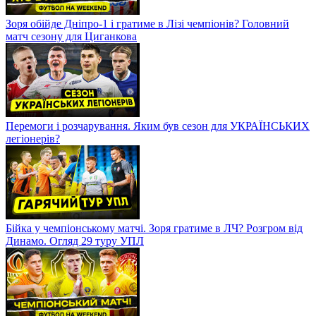
Зоря обійде Дніпро-1 і гратиме в Лізі чемпіонів? Головний
матч сезону для Циганкова
Перемоги і розчарування. Яким був сезон для УКРАЇНСЬКИХ
легіонерів?
Бійка у чемпіонському матчі. Зоря гратиме в ЛЧ? Розгром від
Динамо. Огляд 29 туру УПЛ