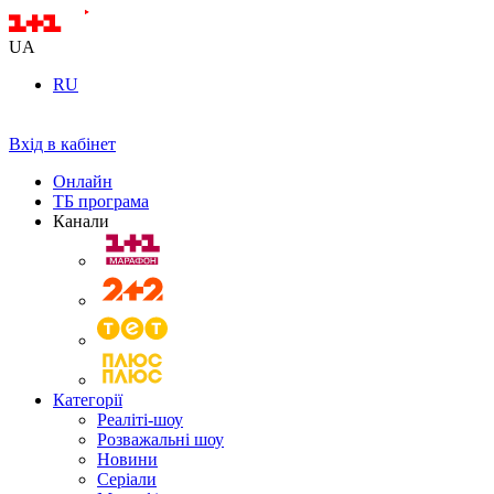
UA
RU
Вхід в кабінет
Онлайн
ТБ програма
Канали
Категорії
Реаліті-шоу
Розважальні шоу
Новини
Серіали