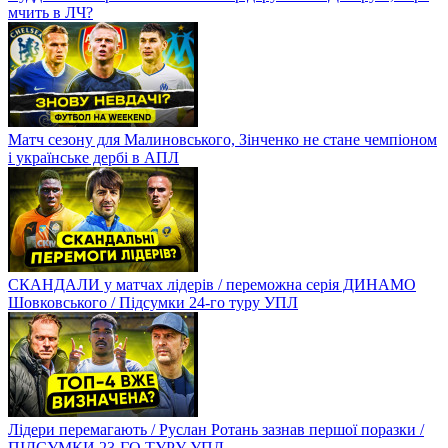
мчить в ЛЧ?
Матч сезону для Малиновського, Зінченко не стане чемпіоном
і українське дербі в АПЛ
СКАНДАЛИ у матчах лідерів / переможна серія ДИНАМО
Шовковського / Підсумки 24-го туру УПЛ
Лідери перемагають / Руслан Ротань зазнав першої поразки /
ПІДСУМКИ 23-ГО ТУРУ УПЛ