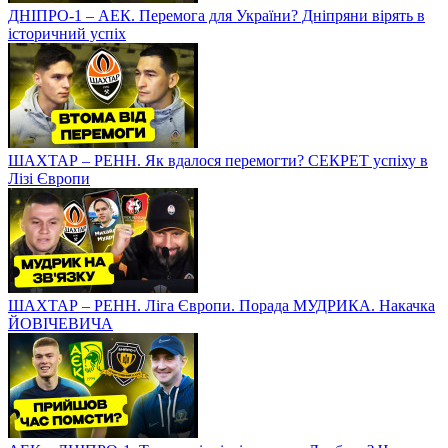
ДНІПРО-1 – АЕК. Перемога для України? Дніпряни вірять в
історичний успіх
ШАХТАР – РЕНН. Як вдалося перемогти? СЕКРЕТ успіху в
Лізі Європи
ШАХТАР – РЕНН. Ліга Європи. Порада МУДРИКА. Накачка
ЙОВІЧЕВИЧА