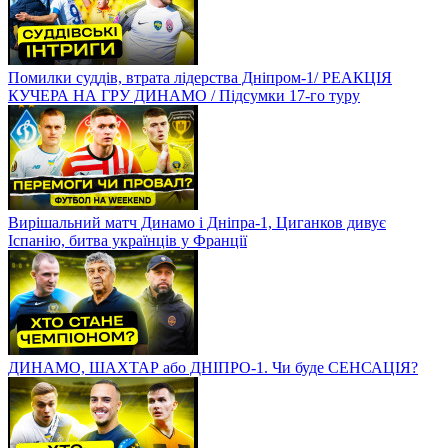
Помилки суддів, втрата лідерства Дніпром-1/ РЕАКЦІЯ
КУЧЕРА НА ГРУ ДИНАМО / Підсумки 17-го туру
Вирішальний матч Динамо і Дніпра-1, Циганков дивує
Іспанію, битва українців у Франції
ДИНАМО, ШАХТАР або ДНІПРО-1. Чи буде СЕНСАЦІЯ?