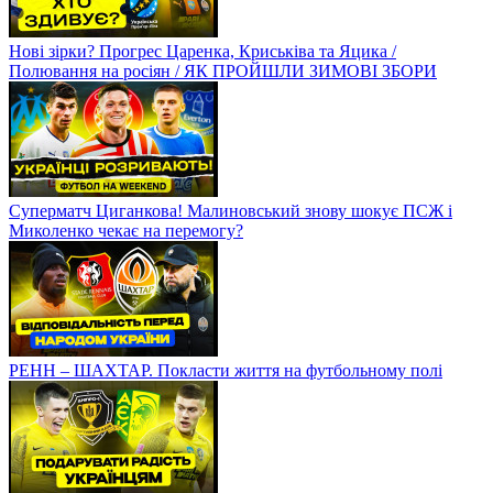
Нові зірки? Прогрес Царенка, Криськіва та Яцика /
Полювання на росіян / ЯК ПРОЙШЛИ ЗИМОВІ ЗБОРИ
Суперматч Циганкова! Малиновський знову шокує ПСЖ і
Миколенко чекає на перемогу?
РЕНН – ШАХТАР. Покласти життя на футбольному полі