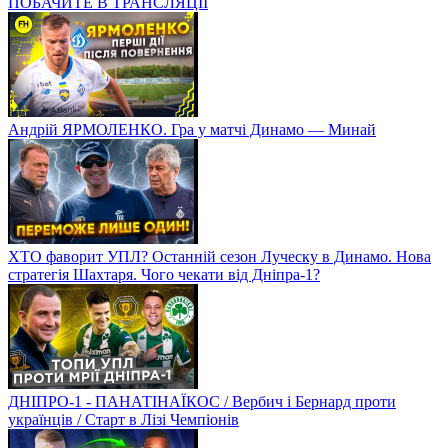
ПОБАЧИТЕ В ТРАНСЛЯЦІЇ
Андрій ЯРМОЛЕНКО. Гра у матчі Динамо — Минай
ХТО фаворит УПЛ? Останній сезон Луческу в Динамо. Нова
стратегія Шахтаря. Чого чекати від Дніпра-1?
ДНІПРО-1 - ПАНАТІНАЇКОС / Вербич і Бернард проти
українців / Старт в Лізі Чемпіонів