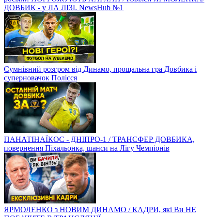
ДОВБИК - у ЛА ЛІЗІ. NewsHub №1
Сумнівний розгром від Динамо, прощальна гра Довбика і
суперновачок Полісся
ПАНАТІНАЇКОС - ДНІПРО-1 / ТРАНСФЕР ДОВБИКА,
повернення Піхальонка, шанси на Лігу Чемпіонів
ЯРМОЛЕНКО з НОВИМ ДИНАМО / КАДРИ, які Ви НЕ