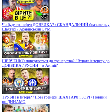
Чи буде трансфер ДОВБИКА? / СКАНДАЛЬНИЙ бразилець у
Шахтарі / Аравійський БУМ
ШЕВЧЕНКО повертається до тренерства? / Втрата інтересу до
ДОВБИКА / РУСИН – в Англії?
ТРУБІН в Інтері? / Нові тренери ШАХТАРЯ і ЗОРІ / Новини
по ДИНАМО