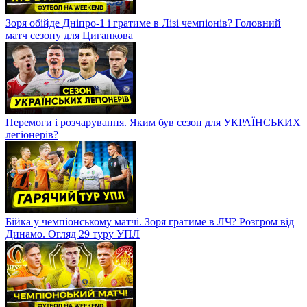
Зоря обійде Дніпро-1 і гратиме в Лізі чемпіонів? Головний
матч сезону для Циганкова
Перемоги і розчарування. Яким був сезон для УКРАЇНСЬКИХ
легіонерів?
Бійка у чемпіонському матчі. Зоря гратиме в ЛЧ? Розгром від
Динамо. Огляд 29 туру УПЛ