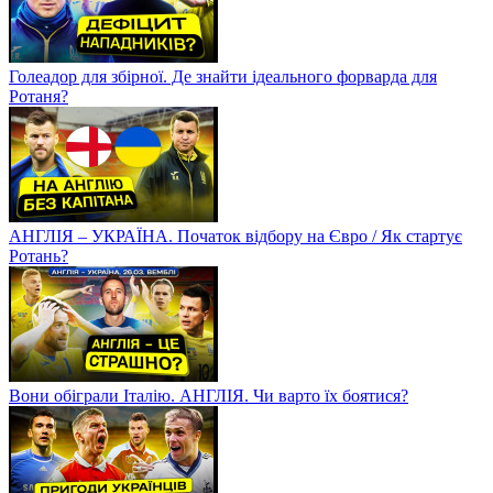
Голеадор для збірної. Де знайти ідеального форварда для
Ротаня?
АНГЛІЯ – УКРАЇНА. Початок відбору на Євро / Як стартує
Ротань?
Вони обіграли Італію. АНГЛІЯ. Чи варто їх боятися?