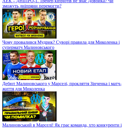
АЕК – ДНІПРО-1. Тренер кіпріотів не знає Довбика? Чи
зможуть дніпряни перемогти?
Чому провалився Мудрик? Суворі правила для Миколенка і
суперматч Малиновського
Дебют Малиновського у Марселі, прокляття Зінченка і матч-
життя для Миколенка
Малиновський в Марселі! Як грає команда, хто конкуренти і