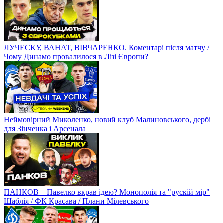
ЛУЧЕСКУ, ВАНАТ, ВІВЧАРЕНКО. Коментарі після матчу /
Чому Динамо провалилося в Лізі Європи?
Неймовірний Миколенко, новий клуб Малиновського, дербі
для Зінченка і Арсенала
ПАНКОВ – Павелко вкрав ідею? Монополія та "рускій мір"
Шаблія / ФК Красава / Плани Мілевського