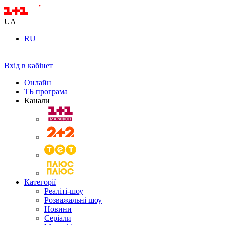
UA
RU
Вхід в кабінет
Онлайн
ТБ програма
Канали
Категорії
Реаліті-шоу
Розважальні шоу
Новини
Серіали