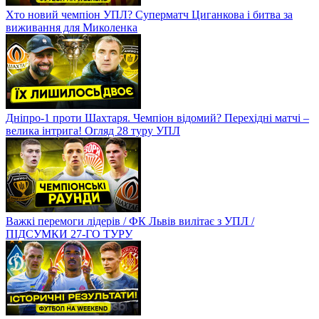
Хто новий чемпіон УПЛ? Суперматч Циганкова і битва за
виживання для Миколенка
Дніпро-1 проти Шахтаря. Чемпіон відомий? Перехідні матчі –
велика інтрига! Огляд 28 туру УПЛ
Важкі перемоги лідерів / ФК Львів вилітає з УПЛ /
ПІДСУМКИ 27-ГО ТУРУ