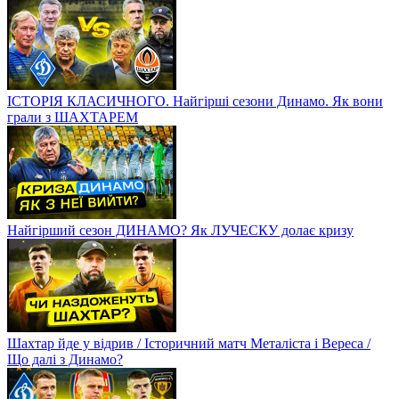
ІСТОРІЯ КЛАСИЧНОГО. Найгірші сезони Динамо. Як вони
грали з ШАХТАРЕМ
Найгірший сезон ДИНАМО? Як ЛУЧЕСКУ долає кризу
Шахтар йде у відрив / Історичний матч Металіста і Вереса /
Що далі з Динамо?