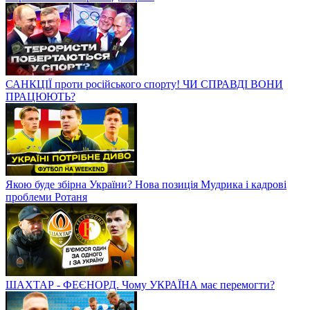
САНКЦІЇ проти російського спорту! ЧИ СПРАВДІ ВОНИ
ПРАЦЮЮТЬ?
Якою буде збірна України? Нова позиція Мудрика і кадрові
проблеми Ротаня
ШАХТАР - ФЕЄНОРД. Чому УКРАЇНА має перемогти?