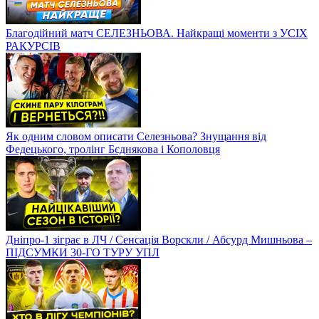
Благодійний матч СЕЛЕЗНЬОВА. Найкращі моменти з УСІХ
РАКУРСІВ
Як одним словом описати Селезньова? Знущання від
Федецького, тролінг Бєднякова і Кополовця
Дніпро-1 зіграє в ЛЧ / Сенсація Ворскли / Абсурд Мишньова –
ПІДСУМКИ 30-ГО ТУРУ УПЛ