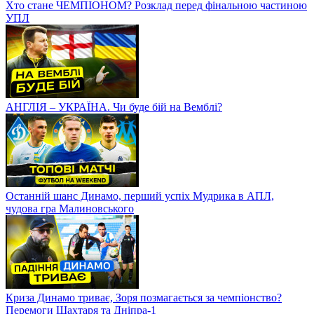
Хто стане ЧЕМПІОНОМ? Розклад перед фінальною частиною
УПЛ
АНГЛІЯ – УКРАЇНА. Чи буде бій на Вемблі?
Останній шанс Динамо, перший успіх Мудрика в АПЛ,
чудова гра Малиновського
Криза Динамо триває, Зоря позмагається за чемпіонство?
Перемоги Шахтаря та Дніпра-1