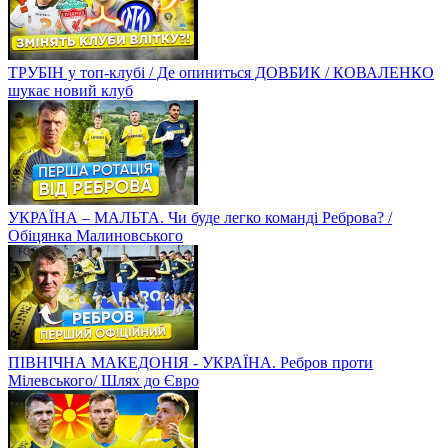
ТРУБІН у топ-клубі / Де опиниться ДОВБИК / КОВАЛЕНКО
шукає новий клуб
УКРАЇНА – МАЛЬТА. Чи буде легко команді Реброва? /
Обіцянка Малиновського
ПІВНІЧНА МАКЕДОНІЯ - УКРАЇНА. Ребров проти
Мілевського/ Шлях до Євро