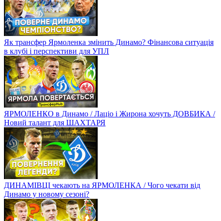
Як трансфер Ярмоленка змінить Динамо? Фінансова ситуація
в клубі і перспективи для УПЛ
ЯРМОЛЕНКО в Динамо / Лаціо і Жирона хочуть ДОВБИКА /
Новий талант для ШАХТАРЯ
ДИНАМІВЦІ чекають на ЯРМОЛЕНКА / Чого чекати від
Динамо у новому сезоні?