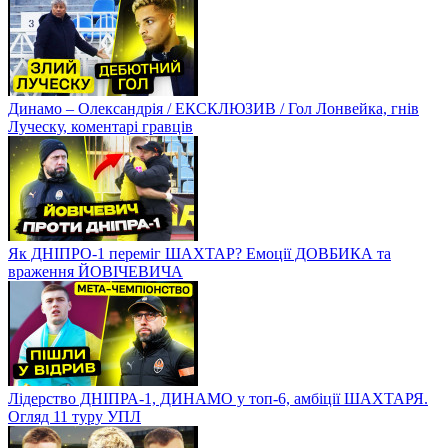
Динамо – Олександрія / ЕКСКЛЮЗИВ / Гол Лонвейка, гнів
Луческу, коментарі гравців
Як ДНІПРО-1 переміг ШАХТАР? Емоції ДОВБИКА та
враження ЙОВІЧЕВИЧА
Лідерство ДНІПРА-1, ДИНАМО у топ-6, амбіції ШАХТАРЯ.
Огляд 11 туру УПЛ