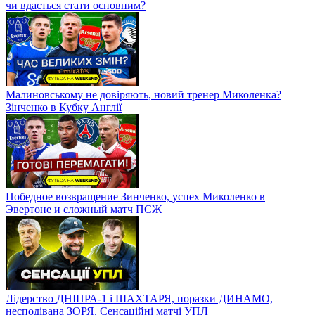
чи вдасться стати основним?
Малиновському не довіряють, новий тренер Миколенка?
Зінченко в Кубку Англії
Победное возвращение Зинченко, успех Миколенко в
Эвертоне и сложный матч ПСЖ
Лідерство ДНІПРА-1 і ШАХТАРЯ, поразки ДИНАМО,
несподівана ЗОРЯ. Сенсаційні матчі УПЛ