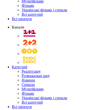
Мультфільми
Фільми
Українські фільми і серіали
Всі категорії
Всі проєкти
Канали
Категорії
Реаліті-шоу
Розважальні шоу
Новини
Серіали
Мультфільми
Фільми
Українські фільми і серіали
Всі категорії
Всі проєкти