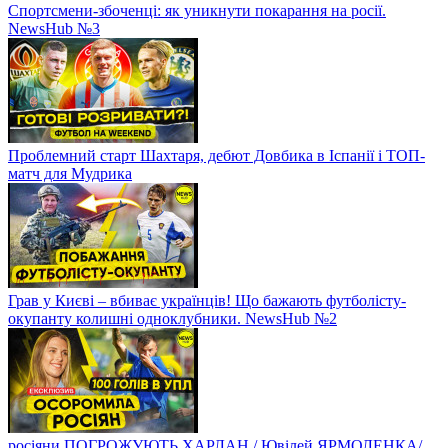
Спортсмени-збоченці: як уникнути покарання на росії.
NewsHub №3
Проблемний старт Шахтаря, дебют Довбика в Іспанії і ТОП-
матч для Мудрика
Грав у Києві – вбиває українців! Що бажають футболісту-
окупанту колишні одноклубники. NewsHub №2
росіяни ПОГРОЖУЮТЬ ХАРЛАН / Ювілей ЯРМОЛЕНКА/