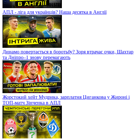
АПЛ - ліга для українців? Наша десятка в Англії
Динамо повертається в боротьбу? Зоря втрачає очки, Шахтар
та Дніпро–1 знову перемагають
Жорстокий хейт Мудрика, зарплатня Циганкова у Жироні і
ТОП-матч Зінченка в АПЛ