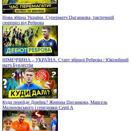
Нова збірна України. Суперматч Циганкова, тактичний
сюрприз від Реброва
НІМЕЧЧИНА – УКРАЇНА. Старт збірної Реброва / Ювілейний
матч Бундестім
Куди перейде Довбик? Жирона Циганкова, Марсель
Малиновського і середняки Серії А