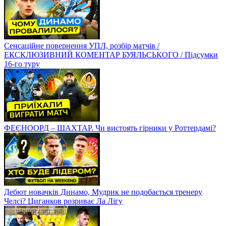
Сенсаційне повернення УПЛ, розбір матчів /
ЕКСКЛЮЗИВНИЙ КОМЕНТАР БУЯЛЬСЬКОГО / Підсумки
16-го туру
ФЕЄНООРД – ШАХТАР. Чи вистоять гірники у Роттердамі?
Дебют новачків Динамо, Мудрик не подобається тренеру
Челсі? Циганков розриває Ла Лігу