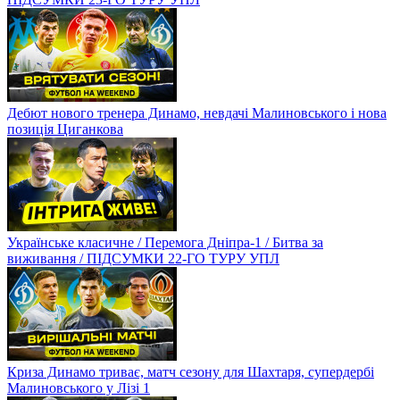
Дебют нового тренера Динамо, невдачі Малиновського і нова
позиція Циганкова
Українське класичне / Перемога Дніпра-1 / Битва за
виживання / ПІДСУМКИ 22-ГО ТУРУ УПЛ
Криза Динамо триває, матч сезону для Шахтаря, супердербі
Малиновського у Лізі 1