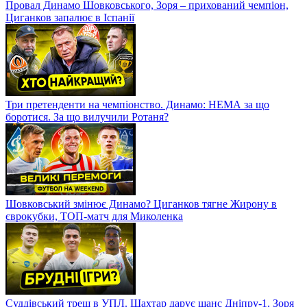
Провал Динамо Шовковського, Зоря – прихований чемпіон,
Циганков запалює в Іспанії
Три претенденти на чемпіонство. Динамо: НЕМА за що
боротися. За що вилучили Ротаня?
Шовковський змінює Динамо? Циганков тягне Жирону в
єврокубки, ТОП-матч для Миколенка
Суддівський треш в УПЛ. Шахтар дарує шанс Дніпру-1, Зоря