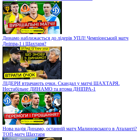
Динамо наближається до лідерів УПЛ! Чемпіонський матч
Дніпра-1 і Шахтаря?
ЛІДЕРИ втрачають очки. Скандал у матчі ШАХТАРЯ.
Нестабільне ДИНАМО та втома ДНІПРА-1
Нова надія Динамо, останній матч Малиновського в Аталанті?
ТОП-матч Шахтаря