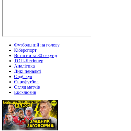
Футбольний на голову
Кіберспорт
Встигни за 30 секунд
ТОП-Легіонер
Аналітика
Дикі пенальті
ОлдСкул
Єврофутбол
Огляд матчів
Ексклюзив