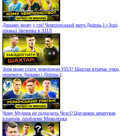
Динамо знову у грі! Чемпіонський матч Дніпра-1 і Зорі,
провал Зінченка в АПЛ
Зоря може стати чемпіоном УПЛ? Шахтар втрачає очки,
перемоги Динамо і Дніпра-1
Чому Мудрик не підходить Челсі? Циганков зачарував
іспанців, проблеми Миколенка