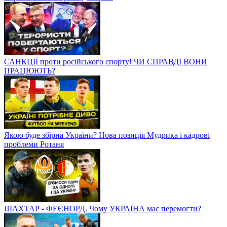
САНКЦІЇ проти російського спорту! ЧИ СПРАВДІ ВОНИ
ПРАЦЮЮТЬ?
Якою буде збірна України? Нова позиція Мудрика і кадрові
проблеми Ротаня
ШАХТАР - ФЕЄНОРД. Чому УКРАЇНА має перемогти?