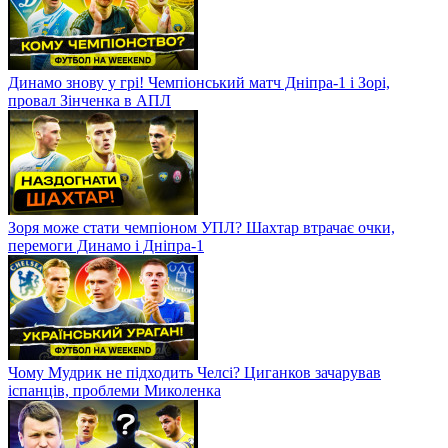
Динамо знову у грі! Чемпіонський матч Дніпра-1 і Зорі,
провал Зінченка в АПЛ
Зоря може стати чемпіоном УПЛ? Шахтар втрачає очки,
перемоги Динамо і Дніпра-1
Чому Мудрик не підходить Челсі? Циганков зачарував
іспанців, проблеми Миколенка