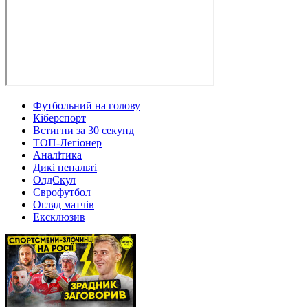
Футбольний на голову
Кіберспорт
Встигни за 30 секунд
ТОП-Легіонер
Аналітика
Дикі пенальті
ОлдСкул
Єврофутбол
Огляд матчів
Ексклюзив