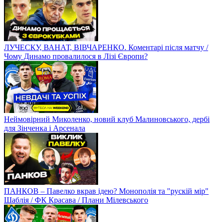
ЛУЧЕСКУ, ВАНАТ, ВІВЧАРЕНКО. Коментарі після матчу /
Чому Динамо провалилося в Лізі Європи?
Неймовірний Миколенко, новий клуб Малиновського, дербі
для Зінченка і Арсенала
ПАНКОВ – Павелко вкрав ідею? Монополія та "рускій мір"
Шаблія / ФК Красава / Плани Мілевського