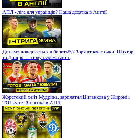
АПЛ - ліга для українців? Наша десятка в Англії
Динамо повертається в боротьбу? Зоря втрачає очки, Шахтар
та Дніпро–1 знову перемагають
Жорстокий хейт Мудрика, зарплатня Циганкова у Жироні і
ТОП-матч Зінченка в АПЛ