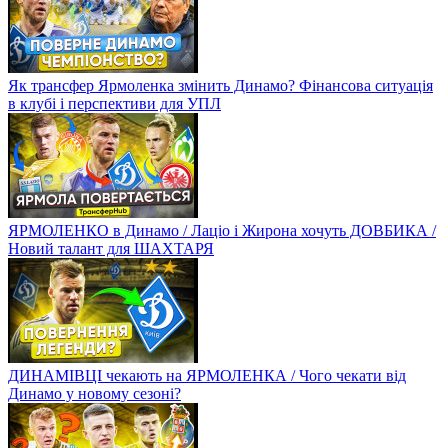
Як трансфер Ярмоленка змінить Динамо? Фінансова ситуація
в клубі і перспективи для УПЛ
ЯРМОЛЕНКО в Динамо / Лаціо і Жирона хочуть ДОВБИКА /
Новий талант для ШАХТАРЯ
ДИНАМІВЦІ чекають на ЯРМОЛЕНКА / Чого чекати від
Динамо у новому сезоні?