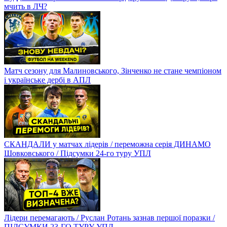
мчить в ЛЧ?
Матч сезону для Малиновського, Зінченко не стане чемпіоном
і українське дербі в АПЛ
СКАНДАЛИ у матчах лідерів / переможна серія ДИНАМО
Шовковського / Підсумки 24-го туру УПЛ
Лідери перемагають / Руслан Ротань зазнав першої поразки /
ПІДСУМКИ 23-ГО ТУРУ УПЛ