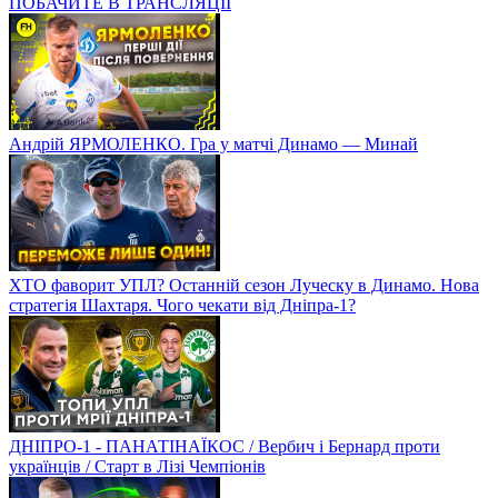
ПОБАЧИТЕ В ТРАНСЛЯЦІЇ
Андрій ЯРМОЛЕНКО. Гра у матчі Динамо — Минай
ХТО фаворит УПЛ? Останній сезон Луческу в Динамо. Нова
стратегія Шахтаря. Чого чекати від Дніпра-1?
ДНІПРО-1 - ПАНАТІНАЇКОС / Вербич і Бернард проти
українців / Старт в Лізі Чемпіонів