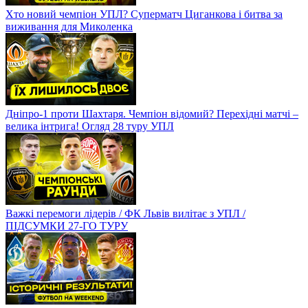
Хто новий чемпіон УПЛ? Суперматч Циганкова і битва за
виживання для Миколенка
Дніпро-1 проти Шахтаря. Чемпіон відомий? Перехідні матчі –
велика інтрига! Огляд 28 туру УПЛ
Важкі перемоги лідерів / ФК Львів вилітає з УПЛ /
ПІДСУМКИ 27-ГО ТУРУ