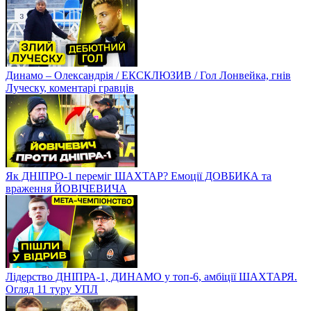
Динамо – Олександрія / ЕКСКЛЮЗИВ / Гол Лонвейка, гнів
Луческу, коментарі гравців
Як ДНІПРО-1 переміг ШАХТАР? Емоції ДОВБИКА та
враження ЙОВІЧЕВИЧА
Лідерство ДНІПРА-1, ДИНАМО у топ-6, амбіції ШАХТАРЯ.
Огляд 11 туру УПЛ