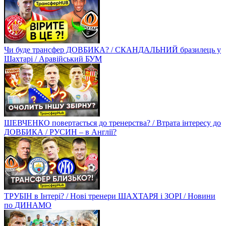
Чи буде трансфер ДОВБИКА? / СКАНДАЛЬНИЙ бразилець у
Шахтарі / Аравійський БУМ
ШЕВЧЕНКО повертається до тренерства? / Втрата інтересу до
ДОВБИКА / РУСИН – в Англії?
ТРУБІН в Інтері? / Нові тренери ШАХТАРЯ і ЗОРІ / Новини
по ДИНАМО