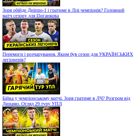
Зоря обійде Дніпро-1 і гратиме в Лізі чемпіонів? Головний
матч сезону для Циганкова
Перемоги і розчарування. Яким був сезон для УКРАЇНСЬКИХ
легіонерів?
Бійка у чемпіонському матчі. Зоря гратиме в ЛЧ? Розгром від
Динамо. Огляд 29 туру УПЛ