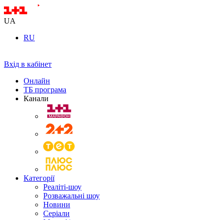
UA
RU
Вхід в кабінет
Онлайн
ТБ програма
Канали
Категорії
Реаліті-шоу
Розважальні шоу
Новини
Серіали