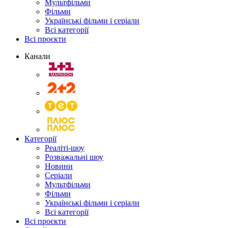
Мультфільми
Фільми
Українські фільми і серіали
Всі категорії
Всі проєкти
Канали
Категорії
Реаліті-шоу
Розважальні шоу
Новини
Серіали
Мультфільми
Фільми
Українські фільми і серіали
Всі категорії
Всі проєкти