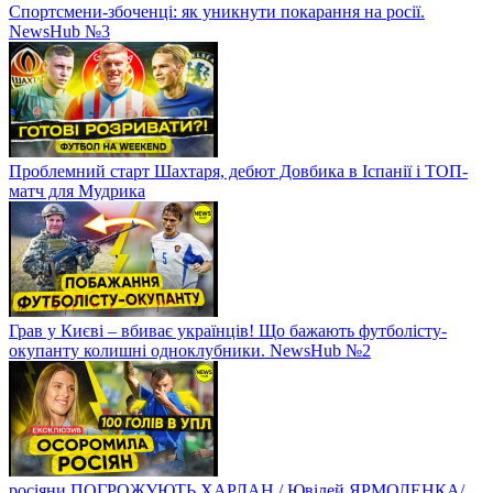
Спортсмени-збоченці: як уникнути покарання на росії.
NewsHub №3
Проблемний старт Шахтаря, дебют Довбика в Іспанії і ТОП-
матч для Мудрика
Грав у Києві – вбиває українців! Що бажають футболісту-
окупанту колишні одноклубники. NewsHub №2
росіяни ПОГРОЖУЮТЬ ХАРЛАН / Ювілей ЯРМОЛЕНКА/