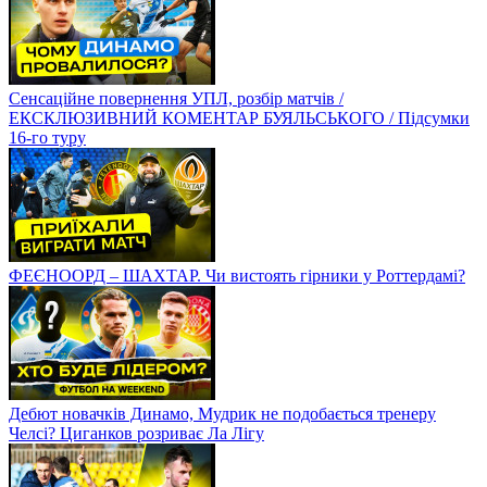
Сенсаційне повернення УПЛ, розбір матчів /
ЕКСКЛЮЗИВНИЙ КОМЕНТАР БУЯЛЬСЬКОГО / Підсумки
16-го туру
ФЕЄНООРД – ШАХТАР. Чи вистоять гірники у Роттердамі?
Дебют новачків Динамо, Мудрик не подобається тренеру
Челсі? Циганков розриває Ла Лігу