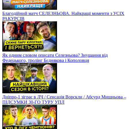
Благодійний матч СЕЛЕЗНЬОВА. Найкращі моменти з УСІХ
РАКУРСІВ
Як одним словом описати Селезньова? Знущання від
Федецького, тролінг Бєднякова і Кополовця
Дніпро-1 зіграє в ЛЧ / Сенсація Ворскли / Абсурд Мишньова –
ПІДСУМКИ 30-ГО ТУРУ УПЛ