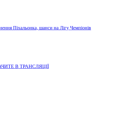
я Піхальонка, шанси на Лігу Чемпіонів
АЧИТЕ В ТРАНСЛЯЦІЇ