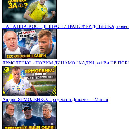
ПАНАТІНАЇКОС - ДНІПРО-1 / ТРАНСФЕР ДОВБИКА, поверненн
ЯРМОЛЕНКО з НОВИМ ДИНАМО / КАДРИ, які Ви НЕ ПОБ
Андрій ЯРМОЛЕНКО. Гра у матчі Динамо — Минай