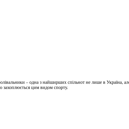
болівальники – одна з найширших спільнот не лише в Україна, але 
хто захоплюється цим видом спорту.