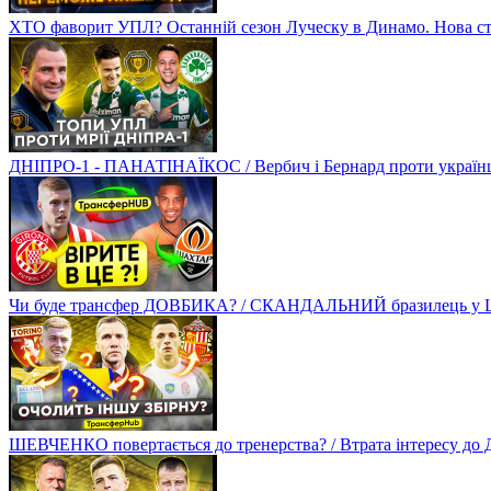
ХТО фаворит УПЛ? Останній сезон Луческу в Динамо. Нова стр
ДНІПРО-1 - ПАНАТІНАЇКОС / Вербич і Бернард проти українців
Чи буде трансфер ДОВБИКА? / СКАНДАЛЬНИЙ бразилець у Ш
ШЕВЧЕНКО повертається до тренерства? / Втрата інтересу д