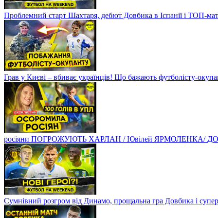
Проблемний старт Шахтаря, дебют Довбика в Іспанії і ТОП-ма
Грав у Києві – вбиває українців! Що бажають футболісту-оку
росіяни ПОГРОЖУЮТЬ ХАРЛАН / Ювілей ЯРМОЛЕНКА/ ДОВБ
Сумнівний розгром від Динамо, прощальна гра Довбика і супе