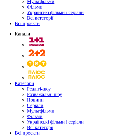
Мультфільми
Фільми
Українські фільми і серіали
Всі категорії
Всі проєкти
Канали
Категорії
Реаліті-шоу
Розважальні шоу
Новини
Серіали
Мультфільми
Фільми
Українські фільми і серіали
Всі категорії
Всі проєкти