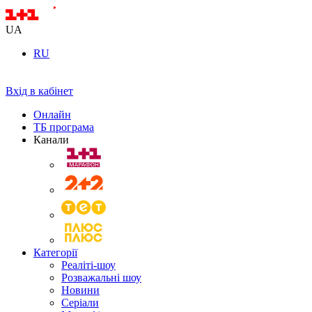
UA
RU
Вхід в кабінет
Онлайн
ТБ програма
Канали
Категорії
Реаліті-шоу
Розважальні шоу
Новини
Серіали