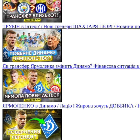
ТРУБІН в Інтері? / Нові тренери ШАХТАРЯ і ЗОРІ / Новини
Як трансфер Ярмоленка змінить Динамо? Фінансова ситуація в
ЯРМОЛЕНКО в Динамо / Лаціо і Жирона хочуть ДОВБИКА / 