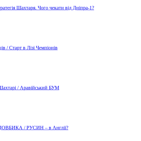
атегія Шахтаря. Чого чекати від Дніпра-1?
 / Старт в Лізі Чемпіонів
ахтарі / Аравійський БУМ
о ДОВБИКА / РУСИН – в Англії?