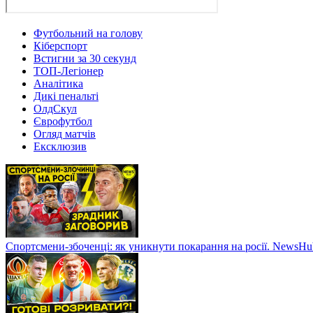
Футбольний на голову
Кіберспорт
Встигни за 30 секунд
ТОП-Легіонер
Аналітика
Дикі пенальті
ОлдСкул
Єврофутбол
Огляд матчів
Ексклюзив
Спортсмени-збоченці: як уникнути покарання на росії. NewsH