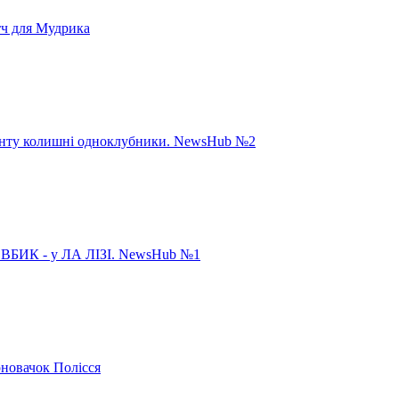
тч для Мудрика
панту колишні одноклубники. NewsHub №2
ИК - у ЛА ЛІЗІ. NewsHub №1
рновачок Полісся