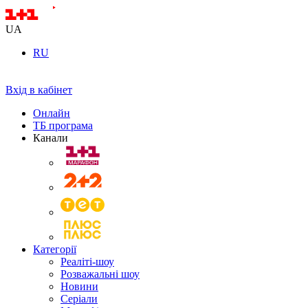
UA
RU
Вхід в кабінет
Онлайн
ТБ програма
Канали
Категорії
Реаліті-шоу
Розважальні шоу
Новини
Серіали