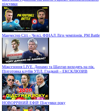
підсумки
Манчестер Сіті – Челсі. ФІНАЛ Ліги чемпіонів. PM Battle
Міжсезоння LIVE. Динамо та Шахтар виходять на пік.
Підготовка клубів УПЛ. Гладкий – ЕКСКЛЮЗИВ
НОВОРІЧНИЙ ЕФІР. Підсумки року