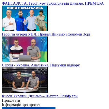
ФАНТАЗІСТА. Герої туру і сюрприз від Динамо. ПРЕМ'ЄРА
Герої та лузери УПЛ. Провал Динамо і феномен Зорі
Сербія - Україна. Аналітика. Підсумки відбору
Кубок України. Динамо – Шахтар. Розбір гри
Приховати
Інформація про проєкт