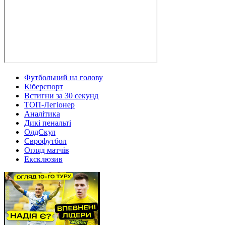
Футбольний на голову
Кіберспорт
Встигни за 30 секунд
ТОП-Легіонер
Аналітика
Дикі пенальті
ОлдСкул
Єврофутбол
Огляд матчів
Ексклюзив