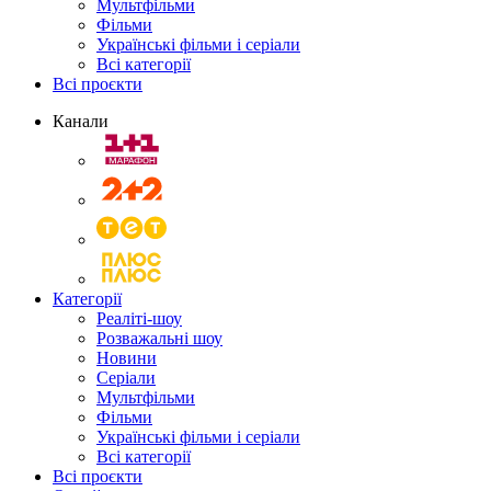
Мультфільми
Фільми
Українські фільми і серіали
Всі категорії
Всі проєкти
Канали
Категорії
Реаліті-шоу
Розважальні шоу
Новини
Серіали
Мультфільми
Фільми
Українські фільми і серіали
Всі категорії
Всі проєкти