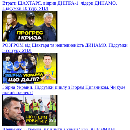
Втрати ШАХТАРЯ, відрив ДНІПРА-1, лідери ДИНАМО.
Підсумки 10 туру УПЛ
РОЗГРОМ від Шахтаря та невпевненість ДИНАМО. Підсумки
5-го туру УПЛ
Збірна України. Підсумки циклу з Ігорем Цигаником. Чи буде
новий тренер?!
Шевченко і Дженоа. Як вийти з кризи? ЕКСКЛЮЗИВНІ