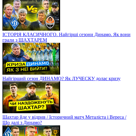
ІСТОРІЯ КЛАСИЧНОГО. Найгірші сезони Динамо. Як вони
грали з ШАХТАРЕМ
Найгірший сезон ДИНАМО? Як ЛУЧЕСКУ долає кризу
Шахтар йде у відрив / Історичний матч Металіста і Вереса /
Що далі з Динамо?