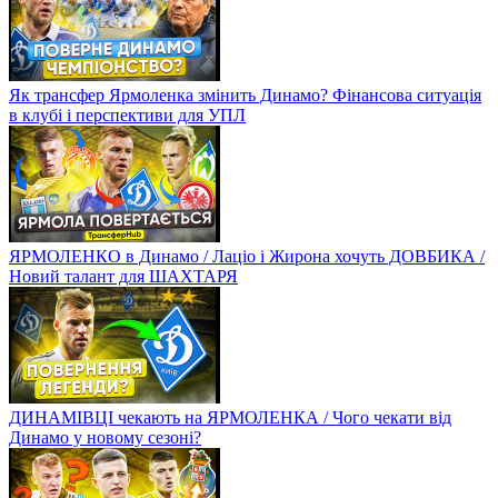
Як трансфер Ярмоленка змінить Динамо? Фінансова ситуація
в клубі і перспективи для УПЛ
ЯРМОЛЕНКО в Динамо / Лаціо і Жирона хочуть ДОВБИКА /
Новий талант для ШАХТАРЯ
ДИНАМІВЦІ чекають на ЯРМОЛЕНКА / Чого чекати від
Динамо у новому сезоні?