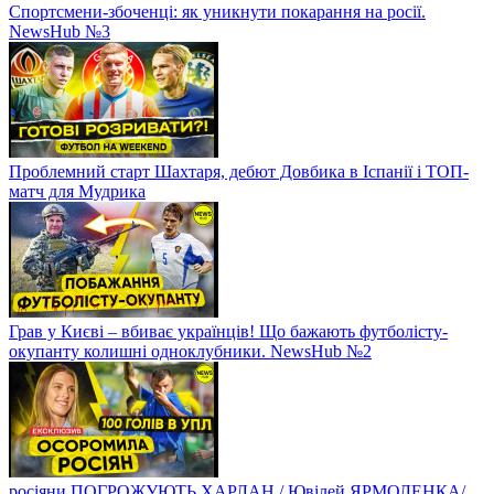
Спортсмени-збоченці: як уникнути покарання на росії.
NewsHub №3
Проблемний старт Шахтаря, дебют Довбика в Іспанії і ТОП-
матч для Мудрика
Грав у Києві – вбиває українців! Що бажають футболісту-
окупанту колишні одноклубники. NewsHub №2
росіяни ПОГРОЖУЮТЬ ХАРЛАН / Ювілей ЯРМОЛЕНКА/