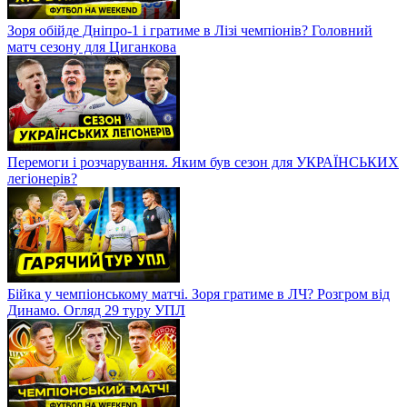
Зоря обійде Дніпро-1 і гратиме в Лізі чемпіонів? Головний
матч сезону для Циганкова
Перемоги і розчарування. Яким був сезон для УКРАЇНСЬКИХ
легіонерів?
Бійка у чемпіонському матчі. Зоря гратиме в ЛЧ? Розгром від
Динамо. Огляд 29 туру УПЛ