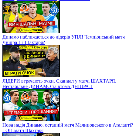
Динамо наближається до лідерів УПЛ! Чемпіонський матч
Дніпра-1 і Шахтаря?
ЛІДЕРИ втрачають очки. Скандал у матчі ШАХТАРЯ.
Нестабільне ДИНАМО та втома ДНІПРА-1
Нова надія Динамо, останній матч Малиновського в Аталанті?
ТОП-матч Шахтаря