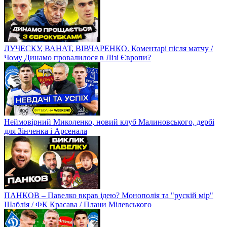
ЛУЧЕСКУ, ВАНАТ, ВІВЧАРЕНКО. Коментарі після матчу /
Чому Динамо провалилося в Лізі Європи?
Неймовірний Миколенко, новий клуб Малиновського, дербі
для Зінченка і Арсенала
ПАНКОВ – Павелко вкрав ідею? Монополія та "рускій мір"
Шаблія / ФК Красава / Плани Мілевського