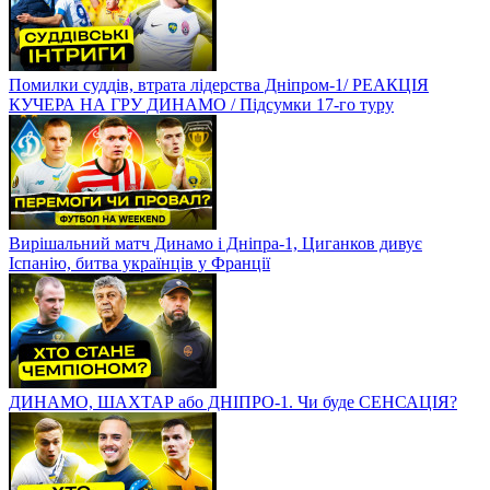
Помилки суддів, втрата лідерства Дніпром-1/ РЕАКЦІЯ
КУЧЕРА НА ГРУ ДИНАМО / Підсумки 17-го туру
Вирішальний матч Динамо і Дніпра-1, Циганков дивує
Іспанію, битва українців у Франції
ДИНАМО, ШАХТАР або ДНІПРО-1. Чи буде СЕНСАЦІЯ?