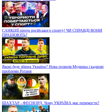
САНКЦІЇ проти російського спорту! ЧИ СПРАВДІ ВОНИ
ПРАЦЮЮТЬ?
Якою буде збірна України? Нова позиція Мудрика і кадрові
проблеми Ротаня
ШАХТАР - ФЕЄНОРД. Чому УКРАЇНА має перемогти?