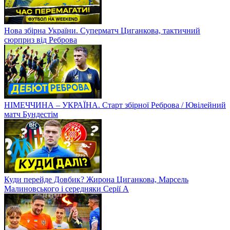
Нова збірна України. Суперматч Циганкова, тактичний
сюрприз від Реброва
НІМЕЧЧИНА – УКРАЇНА. Старт збірної Реброва / Ювілейний
матч Бундестім
Куди перейде Довбик? Жирона Циганкова, Марсель
Малиновського і середняки Серії А