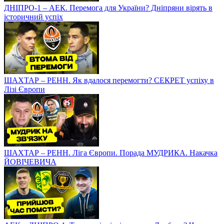
ДНІПРО-1 – АЕК. Перемога для України? Дніпряни вірять в
історичний успіх
ШАХТАР – РЕНН. Як вдалося перемогти? СЕКРЕТ успіху в
Лізі Європи
ШАХТАР – РЕНН. Ліга Європи. Порада МУДРИКА. Накачка
ЙОВІЧЕВИЧА