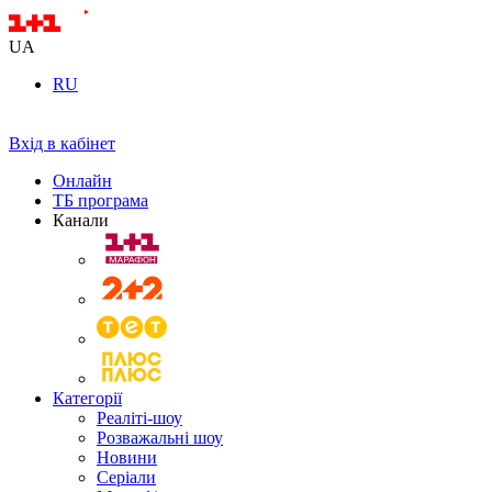
UA
RU
Вхід в кабінет
Онлайн
ТБ програма
Канали
Категорії
Реаліті-шоу
Розважальні шоу
Новини
Серіали