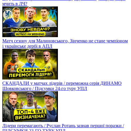
мчить в ЛЧ?
Матч сезону для Малиновського, Зінченко не стане чемпіоном
і українське дербі в АПЛ
СКАНДАЛИ у матчах лідерів / переможна серія ДИНАМО
Шовковського / Підсумки 24-го туру УПЛ
Лідери перемагають / Руслан Ротань зазнав першої поразки /
ПІДСУМКИ 23-ГО ТУРУ УПЛ