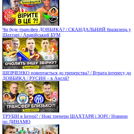
Чи буде трансфер ДОВБИКА? / СКАНДАЛЬНИЙ бразилець у
Шахтарі / Аравійський БУМ
ШЕВЧЕНКО повертається до тренерства? / Втрата інтересу до
ДОВБИКА / РУСИН – в Англії?
ТРУБІН в Інтері? / Нові тренери ШАХТАРЯ і ЗОРІ / Новини
по ДИНАМО