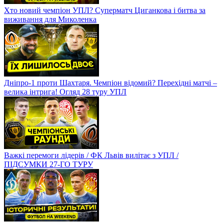
Хто новий чемпіон УПЛ? Суперматч Циганкова і битва за
виживання для Миколенка
Дніпро-1 проти Шахтаря. Чемпіон відомий? Перехідні матчі –
велика інтрига! Огляд 28 туру УПЛ
Важкі перемоги лідерів / ФК Львів вилітає з УПЛ /
ПІДСУМКИ 27-ГО ТУРУ