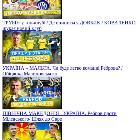
ТРУБІН у топ-клубі / Де опиниться ДОВБИК / КОВАЛЕНКО
шукає новий клуб
УКРАЇНА – МАЛЬТА. Чи буде легко команді Реброва? /
Обіцянка Малиновського
ПІВНІЧНА МАКЕДОНІЯ - УКРАЇНА. Ребров проти
Мілевського/ Шлях до Євро