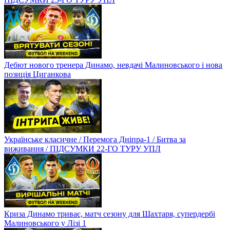
Дебют нового тренера Динамо, невдачі Малиновського і нова
позиція Циганкова
Українське класичне / Перемога Дніпра-1 / Битва за
виживання / ПІДСУМКИ 22-ГО ТУРУ УПЛ
Криза Динамо триває, матч сезону для Шахтаря, супердербі
Малиновського у Лізі 1