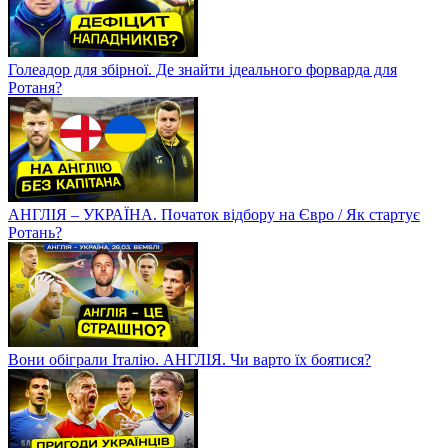
Голеадор для збірної. Де знайти ідеального форварда для
Ротаня?
АНГЛІЯ – УКРАЇНА. Початок відбору на Євро / Як стартує
Ротань?
Вони обіграли Італію. АНГЛІЯ. Чи варто їх боятися?