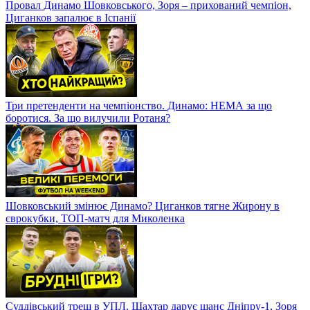
Провал Динамо Шовковського, Зоря – прихований чемпіон,
Циганков запалює в Іспанії
Три претенденти на чемпіонство. Динамо: НЕМА за що
боротися. За що вилучили Ротаня?
Шовковський змінює Динамо? Циганков тягне Жирону в
єврокубки, ТОП-матч для Миколенка
Суддівський треш в УПЛ. Шахтар дарує шанс Дніпру-1, Зоря