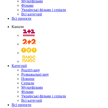
Мультфільми
Фільми
Українські фільми і серіали
Всі категорії
Всі проєкти
Канали
Категорії
Реаліті-шоу
Розважальні шоу
Новини
Серіали
Мультфільми
Фільми
Українські фільми і серіали
Всі категорії
Всі проєкти