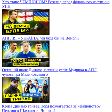
Хто стане ЧЕМПІОНОМ? Розклад перед фінальною частиною
УПЛ
АНГЛІЯ – УКРАЇНА. Чи буде бій на Вемблі?
Останній шанс Динамо, перший успіх Мудрика в АПЛ,
чудова гра Малиновського
Криза Динамо триває, Зоря позмагається за чемпіонство?
Перемоги Шахтаря та Дніпра-1