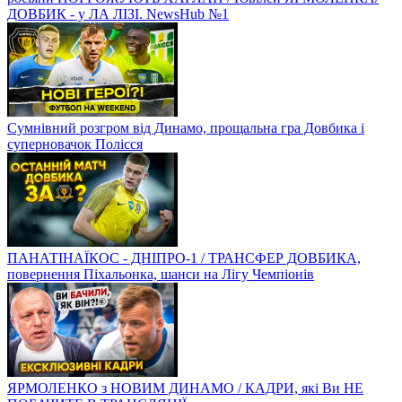
ДОВБИК - у ЛА ЛІЗІ. NewsHub №1
Сумнівний розгром від Динамо, прощальна гра Довбика і
суперновачок Полісся
ПАНАТІНАЇКОС - ДНІПРО-1 / ТРАНСФЕР ДОВБИКА,
повернення Піхальонка, шанси на Лігу Чемпіонів
ЯРМОЛЕНКО з НОВИМ ДИНАМО / КАДРИ, які Ви НЕ