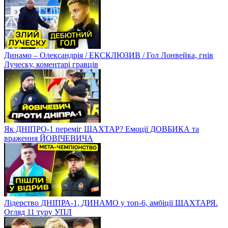
Динамо – Олександрія / ЕКСКЛЮЗИВ / Гол Лонвейка, гнів
Луческу, коментарі гравців
Як ДНІПРО-1 переміг ШАХТАР? Емоції ДОВБИКА та
враження ЙОВІЧЕВИЧА
Лідерство ДНІПРА-1, ДИНАМО у топ-6, амбіції ШАХТАРЯ.
Огляд 11 туру УПЛ