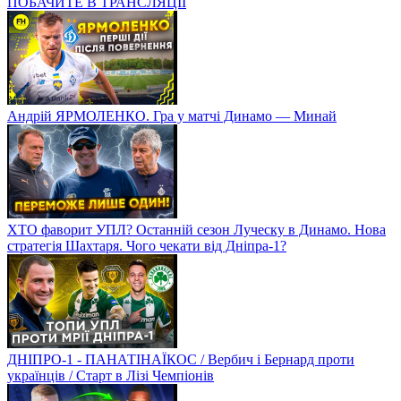
ПОБАЧИТЕ В ТРАНСЛЯЦІЇ
Андрій ЯРМОЛЕНКО. Гра у матчі Динамо — Минай
ХТО фаворит УПЛ? Останній сезон Луческу в Динамо. Нова
стратегія Шахтаря. Чого чекати від Дніпра-1?
ДНІПРО-1 - ПАНАТІНАЇКОС / Вербич і Бернард проти
українців / Старт в Лізі Чемпіонів