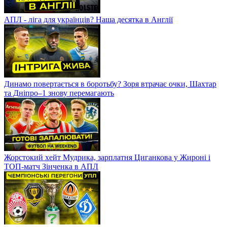
АПЛ - ліга для українців? Наша десятка в Англії
Динамо повертається в боротьбу? Зоря втрачає очки, Шахтар
та Дніпро–1 знову перемагають
Жорстокий хейт Мудрика, зарплатня Циганкова у Жироні і
ТОП-матч Зінченка в АПЛ