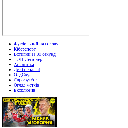
Футбольний на голову
Кіберспорт
Встигни за 30 секунд
ТОП-Легіонер
Аналітика
Дикі пенальті
ОлдСкул
Єврофутбол
Огляд матчів
Ексклюзив