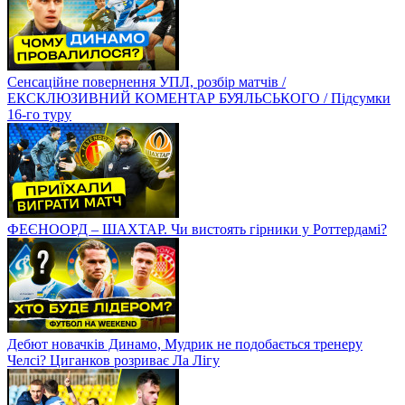
Сенсаційне повернення УПЛ, розбір матчів /
ЕКСКЛЮЗИВНИЙ КОМЕНТАР БУЯЛЬСЬКОГО / Підсумки
16-го туру
ФЕЄНООРД – ШАХТАР. Чи вистоять гірники у Роттердамі?
Дебют новачків Динамо, Мудрик не подобається тренеру
Челсі? Циганков розриває Ла Лігу