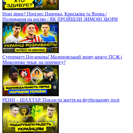
Нові зірки? Прогрес Царенка, Криськіва та Яцика /
Полювання на росіян / ЯК ПРОЙШЛИ ЗИМОВІ ЗБОРИ
Суперматч Циганкова! Малиновський знову шокує ПСЖ і
Миколенко чекає на перемогу?
РЕНН – ШАХТАР. Покласти життя на футбольному полі