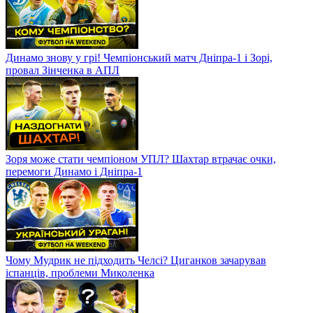
Динамо знову у грі! Чемпіонський матч Дніпра-1 і Зорі,
провал Зінченка в АПЛ
Зоря може стати чемпіоном УПЛ? Шахтар втрачає очки,
перемоги Динамо і Дніпра-1
Чому Мудрик не підходить Челсі? Циганков зачарував
іспанців, проблеми Миколенка