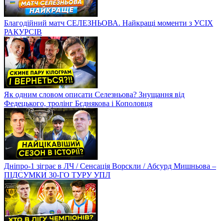
Благодійний матч СЕЛЕЗНЬОВА. Найкращі моменти з УСІХ
РАКУРСІВ
Як одним словом описати Селезньова? Знущання від
Федецького, тролінг Бєднякова і Кополовця
Дніпро-1 зіграє в ЛЧ / Сенсація Ворскли / Абсурд Мишньова –
ПІДСУМКИ 30-ГО ТУРУ УПЛ