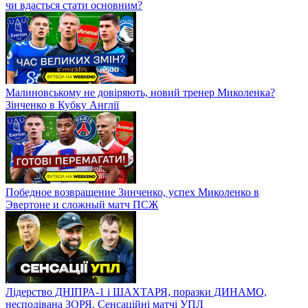
чи вдасться стати основним?
Малиновському не довіряють, новий тренер Миколенка?
Зінченко в Кубку Англії
Победное возвращение Зинченко, успех Миколенко в
Эвертоне и сложный матч ПСЖ
Лідерство ДНІПРА-1 і ШАХТАРЯ, поразки ДИНАМО,
несподівана ЗОРЯ. Сенсаційні матчі УПЛ