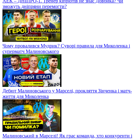
АЕК – ДНІПРО-1. Тренер кіпріотів не знає Довбика? Чи
зможуть дніпряни перемогти?
Чому провалився Мудрик? Суворі правила для Миколенка і
суперматч Малиновського
Дебют Малиновського у Марселі, прокляття Зінченка і матч-
життя для Миколенка
Малиновський в Марселі! Як грає команда, хто конкуренти і