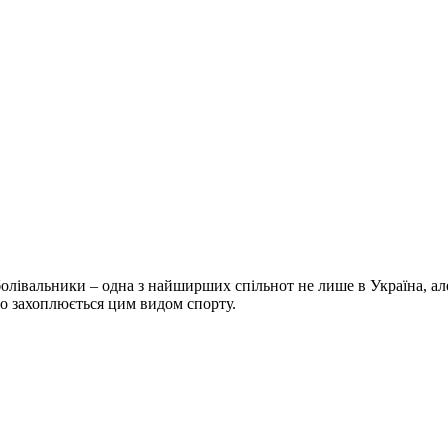
болівальники – одна з найширших спільнот не лише в Україна, але 
хто захоплюється цим видом спорту.