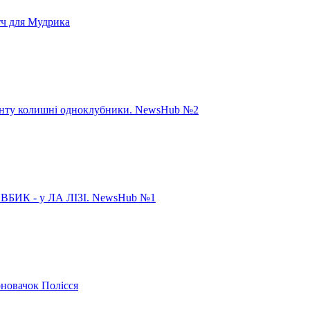
тч для Мудрика
панту колишні одноклубники. NewsHub №2
ИК - у ЛА ЛІЗІ. NewsHub №1
рновачок Полісся