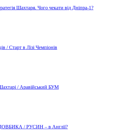
атегія Шахтаря. Чого чекати від Дніпра-1?
 / Старт в Лізі Чемпіонів
ахтарі / Аравійський БУМ
о ДОВБИКА / РУСИН – в Англії?