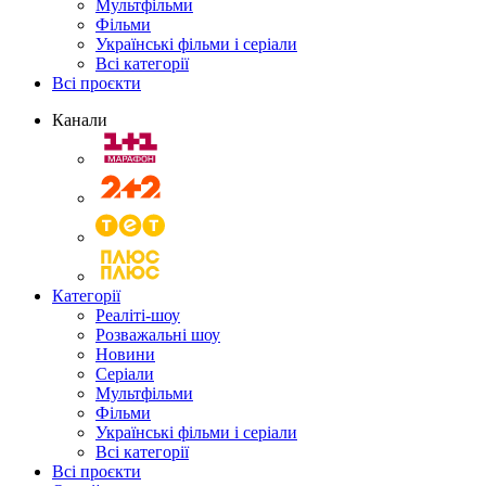
Мультфільми
Фільми
Українські фільми і серіали
Всі категорії
Всі проєкти
Канали
Категорії
Реаліті-шоу
Розважальні шоу
Новини
Серіали
Мультфільми
Фільми
Українські фільми і серіали
Всі категорії
Всі проєкти