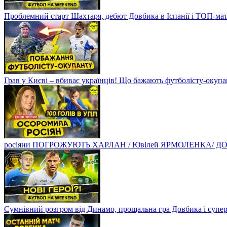
Проблемний старт Шахтаря, дебют Довбика в Іспанії і ТОП-ма
Грав у Києві – вбиває українців! Що бажають футболісту-оку
росіяни ПОГРОЖУЮТЬ ХАРЛАН / Ювілей ЯРМОЛЕНКА/ ДОВБ
Сумнівний розгром від Динамо, прощальна гра Довбика і супе