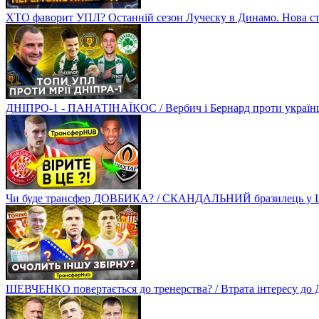
ХТО фаворит УПЛ? Останній сезон Луческу в Динамо. Нова стр
ДНІПРО-1 - ПАНАТІНАЇКОС / Вербич і Бернард проти українців
Чи буде трансфер ДОВБИКА? / СКАНДАЛЬНИЙ бразилець у Ш
ШЕВЧЕНКО повертається до тренерства? / Втрата інтересу д