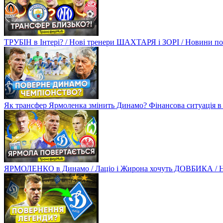
ТРУБІН в Інтері? / Нові тренери ШАХТАРЯ і ЗОРІ / Новини
Як трансфер Ярмоленка змінить Динамо? Фінансова ситуація в
ЯРМОЛЕНКО в Динамо / Лаціо і Жирона хочуть ДОВБИКА / 