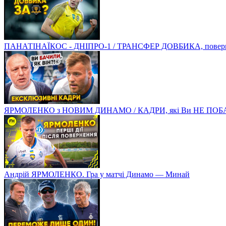
ПАНАТІНАЇКОС - ДНІПРО-1 / ТРАНСФЕР ДОВБИКА, поверненн
ЯРМОЛЕНКО з НОВИМ ДИНАМО / КАДРИ, які Ви НЕ ПОБ
Андрій ЯРМОЛЕНКО. Гра у матчі Динамо — Минай