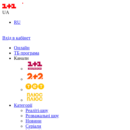
UA
RU
Вхід в кабінет
Онлайн
ТБ програма
Канали
Категорії
Реаліті-шоу
Розважальні шоу
Новини
Серіали