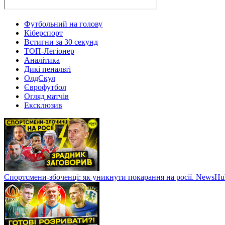
Футбольний на голову
Кіберспорт
Встигни за 30 секунд
ТОП-Легіонер
Аналітика
Дикі пенальті
ОлдСкул
Єврофутбол
Огляд матчів
Ексклюзив
Спортсмени-збоченці: як уникнути покарання на росії. NewsH