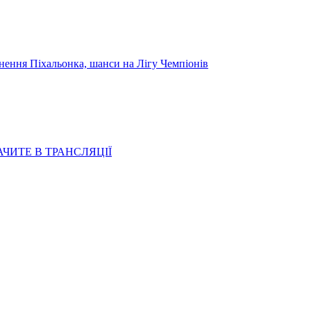
я Піхальонка, шанси на Лігу Чемпіонів
АЧИТЕ В ТРАНСЛЯЦІЇ