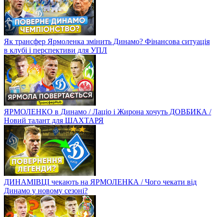
Як трансфер Ярмоленка змінить Динамо? Фінансова ситуація
в клубі і перспективи для УПЛ
ЯРМОЛЕНКО в Динамо / Лаціо і Жирона хочуть ДОВБИКА /
Новий талант для ШАХТАРЯ
ДИНАМІВЦІ чекають на ЯРМОЛЕНКА / Чого чекати від
Динамо у новому сезоні?