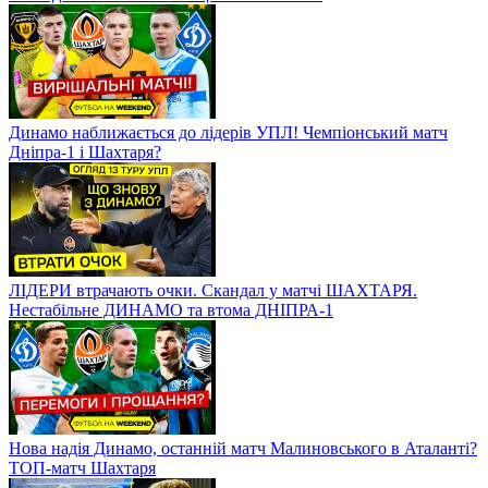
Динамо наближається до лідерів УПЛ! Чемпіонський матч
Дніпра-1 і Шахтаря?
ЛІДЕРИ втрачають очки. Скандал у матчі ШАХТАРЯ.
Нестабільне ДИНАМО та втома ДНІПРА-1
Нова надія Динамо, останній матч Малиновського в Аталанті?
ТОП-матч Шахтаря