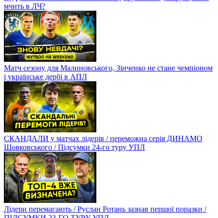
мчить в ЛЧ?
Матч сезону для Малиновського, Зінченко не стане чемпіоном
і українське дербі в АПЛ
СКАНДАЛИ у матчах лідерів / переможна серія ДИНАМО
Шовковського / Підсумки 24-го туру УПЛ
Лідери перемагають / Руслан Ротань зазнав першої поразки /
ПІДСУМКИ 23-ГО ТУРУ УПЛ