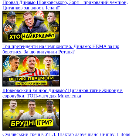
Провал Динамо Шовковського, Зоря – прихований чемпіон,
Циганков запалює в Іспанії
Три претенденти на чемпіонство. Динамо: НЕМА за що
боротися. За що вилучили Ротаня?
Шовковський змінює Динамо? Циганков тягне Жирону в
єврокубки, ТОП-матч для Миколенка
Суддівський треш в УПЛ. Шахтар дарує шанс Дніпру-1, Зоря