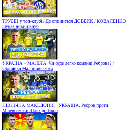
ТРУБІН у топ-клубі / Де опиниться ДОВБИК / КОВАЛЕНКО
шукає новий клуб
УКРАЇНА – МАЛЬТА. Чи буде легко команді Реброва? /
Обіцянка Малиновського
ПІВНІЧНА МАКЕДОНІЯ - УКРАЇНА. Ребров проти
Мілевського/ Шлях до Євро