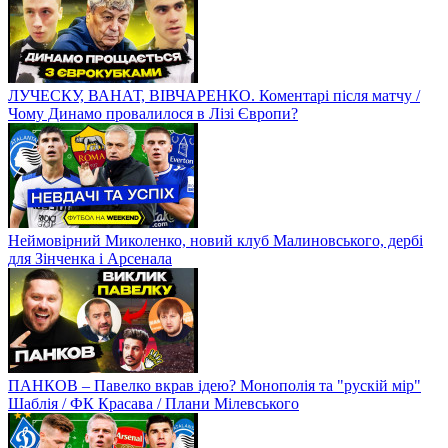
ЛУЧЕСКУ, ВАНАТ, ВІВЧАРЕНКО. Коментарі після матчу /
Чому Динамо провалилося в Лізі Європи?
Неймовірний Миколенко, новий клуб Малиновського, дербі
для Зінченка і Арсенала
ПАНКОВ – Павелко вкрав ідею? Монополія та "рускій мір"
Шаблія / ФК Красава / Плани Мілевського