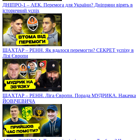
ДНІПРО-1 – АЕК. Перемога для України? Дніпряни вірять в
історичний успіх
ШАХТАР – РЕНН. Як вдалося перемогти? СЕКРЕТ успіху в
Лізі Європи
ШАХТАР – РЕНН. Ліга Європи. Порада МУДРИКА. Накачка
ЙОВІЧЕВИЧА