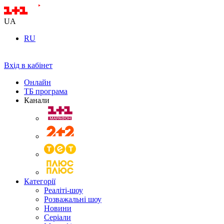
UA
RU
Вхід в кабінет
Онлайн
ТБ програма
Канали
Категорії
Реаліті-шоу
Розважальні шоу
Новини
Серіали