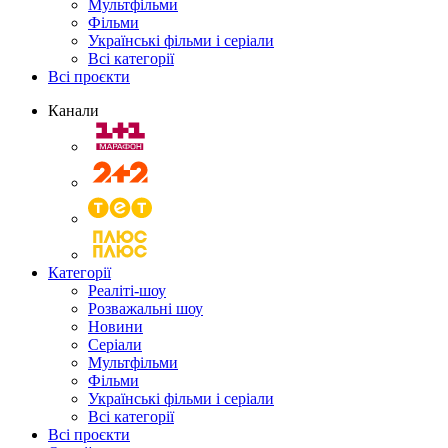
Мультфільми
Фільми
Українські фільми і серіали
Всі категорії
Всі проєкти
Канали
Категорії
Реаліті-шоу
Розважальні шоу
Новини
Серіали
Мультфільми
Фільми
Українські фільми і серіали
Всі категорії
Всі проєкти