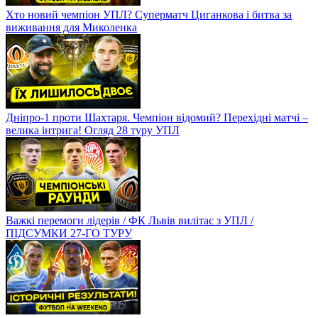
Хто новий чемпіон УПЛ? Суперматч Циганкова і битва за
виживання для Миколенка
Дніпро-1 проти Шахтаря. Чемпіон відомий? Перехідні матчі –
велика інтрига! Огляд 28 туру УПЛ
Важкі перемоги лідерів / ФК Львів вилітає з УПЛ /
ПІДСУМКИ 27-ГО ТУРУ