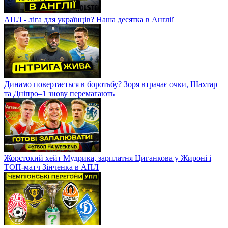
АПЛ - ліга для українців? Наша десятка в Англії
Динамо повертається в боротьбу? Зоря втрачає очки, Шахтар
та Дніпро–1 знову перемагають
Жорстокий хейт Мудрика, зарплатня Циганкова у Жироні і
ТОП-матч Зінченка в АПЛ