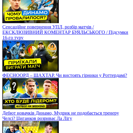
Сенсаційне повернення УПЛ, розбір матчів /
ЕКСКЛЮЗИВНИЙ КОМЕНТАР БУЯЛЬСЬКОГО / Підсумки
16-го туру
ФЕЄНООРД – ШАХТАР. Чи вистоять гірники у Роттердамі?
Дебют новачків Динамо, Мудрик не подобається тренеру
Челсі? Циганков розриває Ла Лігу