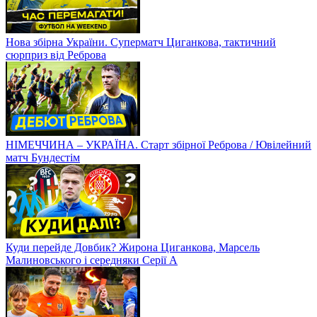
Нова збірна України. Суперматч Циганкова, тактичний
сюрприз від Реброва
НІМЕЧЧИНА – УКРАЇНА. Старт збірної Реброва / Ювілейний
матч Бундестім
Куди перейде Довбик? Жирона Циганкова, Марсель
Малиновського і середняки Серії А