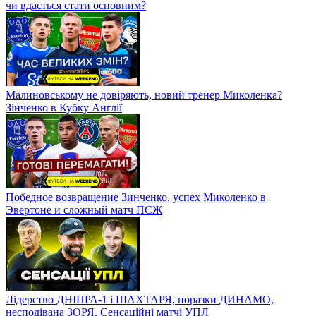
чи вдасться стати основним?
Малиновському не довіряють, новий тренер Миколенка?
Зінченко в Кубку Англії
Победное возвращение Зинченко, успех Миколенко в
Эвертоне и сложный матч ПСЖ
Лідерство ДНІПРА-1 і ШАХТАРЯ, поразки ДИНАМО,
несподівана ЗОРЯ. Сенсаційні матчі УПЛ