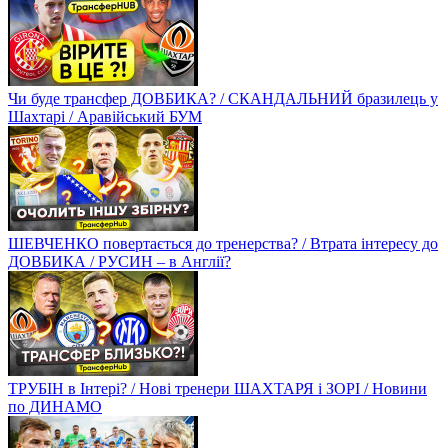
Чи буде трансфер ДОВБИКА? / СКАНДАЛЬНИЙ бразилець у
Шахтарі / Аравійський БУМ
ШЕВЧЕНКО повертається до тренерства? / Втрата інтересу до
ДОВБИКА / РУСИН – в Англії?
ТРУБІН в Інтері? / Нові тренери ШАХТАРЯ і ЗОРІ / Новини
по ДИНАМО