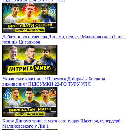
Дебют нового тренера Динамо, невдачі Малиновського і нова
позиція Циганкова
Українське класичне / Перемога Дніпра-1 / Битва за
виживання / ПІДСУМКИ 22-ГО ТУРУ УПЛ
Криза Динамо триває, матч сезону для Шахтаря, супердербі
Малиновського у Лізі 1