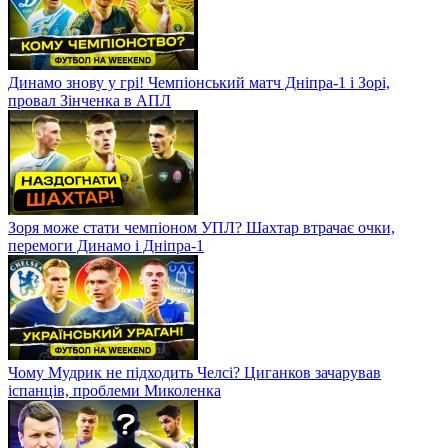
Динамо знову у грі! Чемпіонський матч Дніпра-1 і Зорі,
провал Зінченка в АПЛ
Зоря може стати чемпіоном УПЛ? Шахтар втрачає очки,
перемоги Динамо і Дніпра-1
Чому Мудрик не підходить Челсі? Циганков зачарував
іспанців, проблеми Миколенка