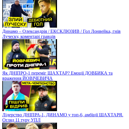
Динамо – Олександрія / ЕКСКЛЮЗИВ / Гол Лонвейка, гнів
Луческу, коментарі гравців
Як ДНІПРО-1 переміг ШАХТАР? Емоції ДОВБИКА та
враження ЙОВІЧЕВИЧА
Лідерство ДНІПРА-1, ДИНАМО у топ-6, амбіції ШАХТАРЯ.
Огляд 11 туру УПЛ