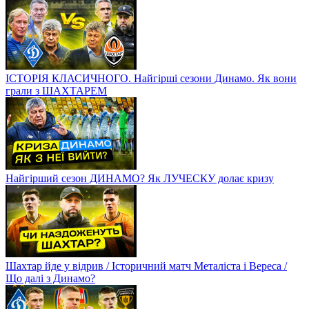
ІСТОРІЯ КЛАСИЧНОГО. Найгірші сезони Динамо. Як вони
грали з ШАХТАРЕМ
Найгірший сезон ДИНАМО? Як ЛУЧЕСКУ долає кризу
Шахтар йде у відрив / Історичний матч Металіста і Вереса /
Що далі з Динамо?