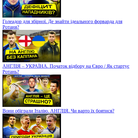
Голеадор для збірної. Де знайти ідеального форварда для
Ротаня?
АНГЛІЯ – УКРАЇНА. Початок відбору на Євро / Як стартує
Ротань?
Вони обіграли Італію. АНГЛІЯ. Чи варто їх боятися?