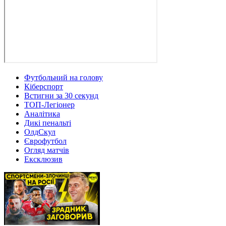
Футбольний на голову
Кіберспорт
Встигни за 30 секунд
ТОП-Легіонер
Аналітика
Дикі пенальті
ОлдСкул
Єврофутбол
Огляд матчів
Ексклюзив