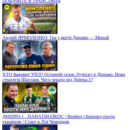
ПОБАЧИТЕ В ТРАНСЛЯЦІЇ
Андрій ЯРМОЛЕНКО. Гра у матчі Динамо — Минай
ХТО фаворит УПЛ? Останній сезон Луческу в Динамо. Нова
стратегія Шахтаря. Чого чекати від Дніпра-1?
ДНІПРО-1 - ПАНАТІНАЇКОС / Вербич і Бернард проти
українців / Старт в Лізі Чемпіонів