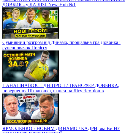
ДОВБИК - у ЛА ЛІЗІ. NewsHub №1
Сумнівний розгром від Динамо, прощальна гра Довбика і
суперновачок Полісся
ПАНАТІНАЇКОС - ДНІПРО-1 / ТРАНСФЕР ДОВБИКА,
повернення Піхальонка, шанси на Лігу Чемпіонів
ЯРМОЛЕНКО з НОВИМ ДИНАМО / КАДРИ, які Ви НЕ