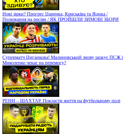
Нові зірки? Прогрес Царенка, Криськіва та Яцика /
Полювання на росіян / ЯК ПРОЙШЛИ ЗИМОВІ ЗБОРИ
Суперматч Циганкова! Малиновський знову шокує ПСЖ і
Миколенко чекає на перемогу?
РЕНН – ШАХТАР. Покласти життя на футбольному полі