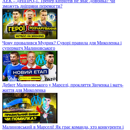
АЕК – ДНІПРО-1. Тренер кіпріотів не знає Довбика? Чи
зможуть дніпряни перемогти?
Чому провалився Мудрик? Суворі правила для Миколенка і
суперматч Малиновського
Дебют Малиновського у Марселі, прокляття Зінченка і матч-
життя для Миколенка
Малиновський в Марселі! Як грає команда, хто конкуренти і