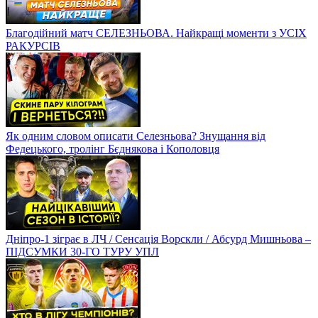
Благодійний матч СЕЛЕЗНЬОВА. Найкращі моменти з УСІХ
РАКУРСІВ
Як одним словом описати Селезньова? Знущання від
Федецького, тролінг Бєднякова і Кополовця
Дніпро-1 зіграє в ЛЧ / Сенсація Ворскли / Абсурд Мишньова –
ПІДСУМКИ 30-ГО ТУРУ УПЛ