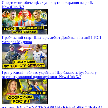
Спортсмени-збоченці: як уникнути покарання на росії.
NewsHub №3
Проблемний старт Шахтаря, дебют Довбика в Іспанії і ТОП-
матч для Мудрика
Грав у Києві – вбиває українців! Що бажають футболісту-
окупанту колишні одноклубники. NewsHub №2
росіяни ПОГРОЖУЮТЬ ХАРЛАН / Ювілей ЯРМОЛЕНКА/