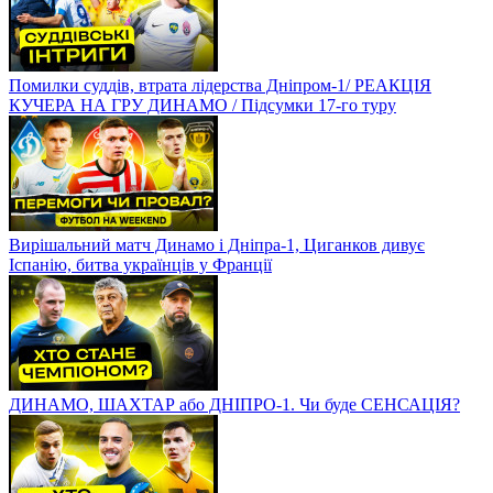
Помилки суддів, втрата лідерства Дніпром-1/ РЕАКЦІЯ
КУЧЕРА НА ГРУ ДИНАМО / Підсумки 17-го туру
Вирішальний матч Динамо і Дніпра-1, Циганков дивує
Іспанію, битва українців у Франції
ДИНАМО, ШАХТАР або ДНІПРО-1. Чи буде СЕНСАЦІЯ?