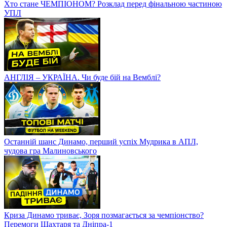
Хто стане ЧЕМПІОНОМ? Розклад перед фінальною частиною
УПЛ
АНГЛІЯ – УКРАЇНА. Чи буде бій на Вемблі?
Останній шанс Динамо, перший успіх Мудрика в АПЛ,
чудова гра Малиновського
Криза Динамо триває, Зоря позмагається за чемпіонство?
Перемоги Шахтаря та Дніпра-1