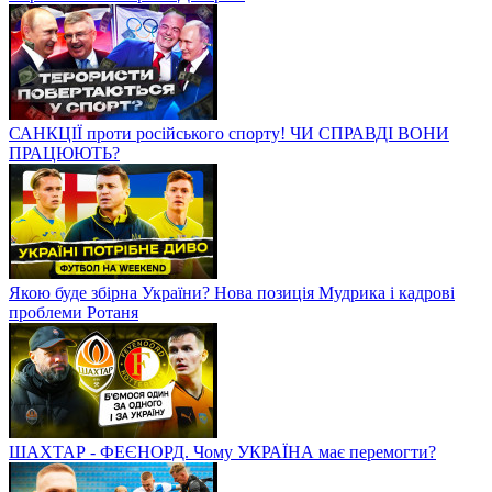
САНКЦІЇ проти російського спорту! ЧИ СПРАВДІ ВОНИ
ПРАЦЮЮТЬ?
Якою буде збірна України? Нова позиція Мудрика і кадрові
проблеми Ротаня
ШАХТАР - ФЕЄНОРД. Чому УКРАЇНА має перемогти?