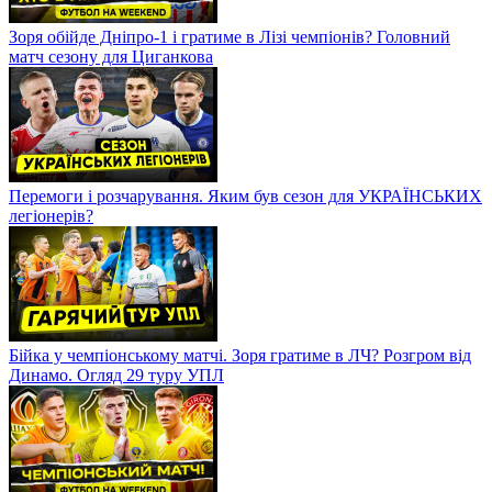
Зоря обійде Дніпро-1 і гратиме в Лізі чемпіонів? Головний
матч сезону для Циганкова
Перемоги і розчарування. Яким був сезон для УКРАЇНСЬКИХ
легіонерів?
Бійка у чемпіонському матчі. Зоря гратиме в ЛЧ? Розгром від
Динамо. Огляд 29 туру УПЛ