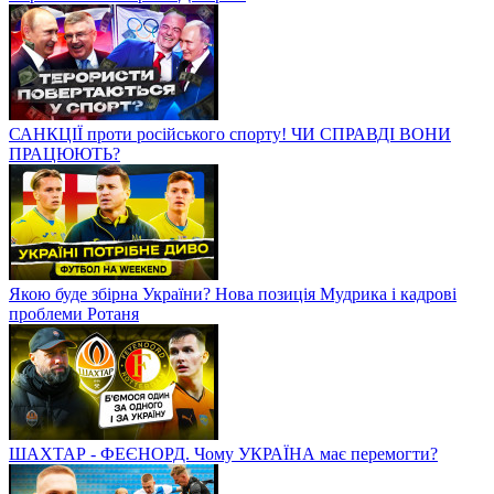
САНКЦІЇ проти російського спорту! ЧИ СПРАВДІ ВОНИ
ПРАЦЮЮТЬ?
Якою буде збірна України? Нова позиція Мудрика і кадрові
проблеми Ротаня
ШАХТАР - ФЕЄНОРД. Чому УКРАЇНА має перемогти?