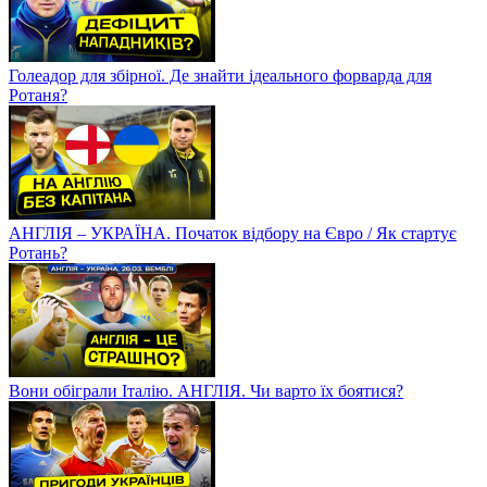
Голеадор для збірної. Де знайти ідеального форварда для
Ротаня?
АНГЛІЯ – УКРАЇНА. Початок відбору на Євро / Як стартує
Ротань?
Вони обіграли Італію. АНГЛІЯ. Чи варто їх боятися?