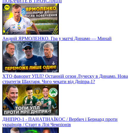
ПОБАЧИТЕ В ТРАНСЛЯЦІЇ
Андрій ЯРМОЛЕНКО. Гра у матчі Динамо — Минай
ХТО фаворит УПЛ? Останній сезон Луческу в Динамо. Нова
стратегія Шахтаря. Чого чекати від Дніпра-1?
ДНІПРО-1 - ПАНАТІНАЇКОС / Вербич і Бернард проти
українців / Старт в Лізі Чемпіонів