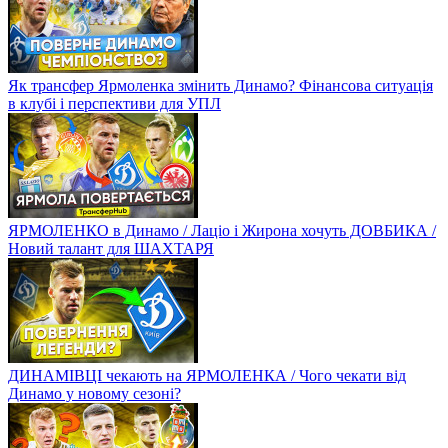
Як трансфер Ярмоленка змінить Динамо? Фінансова ситуація
в клубі і перспективи для УПЛ
ЯРМОЛЕНКО в Динамо / Лаціо і Жирона хочуть ДОВБИКА /
Новий талант для ШАХТАРЯ
ДИНАМІВЦІ чекають на ЯРМОЛЕНКА / Чого чекати від
Динамо у новому сезоні?