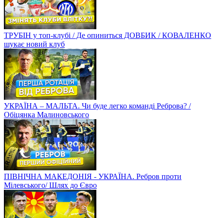
ТРУБІН у топ-клубі / Де опиниться ДОВБИК / КОВАЛЕНКО
шукає новий клуб
УКРАЇНА – МАЛЬТА. Чи буде легко команді Реброва? /
Обіцянка Малиновського
ПІВНІЧНА МАКЕДОНІЯ - УКРАЇНА. Ребров проти
Мілевського/ Шлях до Євро