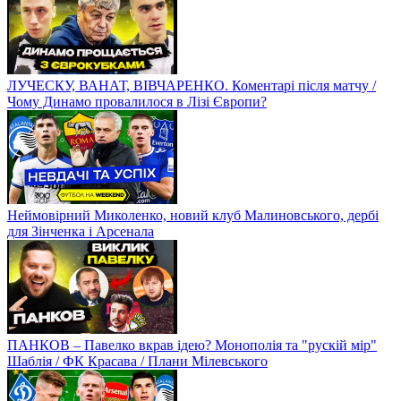
ЛУЧЕСКУ, ВАНАТ, ВІВЧАРЕНКО. Коментарі після матчу /
Чому Динамо провалилося в Лізі Європи?
Неймовірний Миколенко, новий клуб Малиновського, дербі
для Зінченка і Арсенала
ПАНКОВ – Павелко вкрав ідею? Монополія та "рускій мір"
Шаблія / ФК Красава / Плани Мілевського