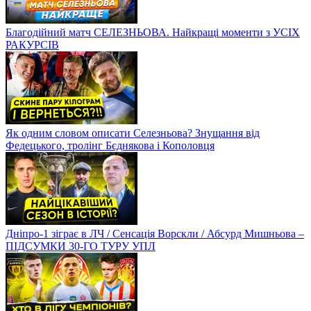
Благодійний матч СЕЛЕЗНЬОВА. Найкращі моменти з УСІХ
РАКУРСІВ
Як одним словом описати Селезньова? Знущання від
Федецького, тролінг Бєднякова і Кополовця
Дніпро-1 зіграє в ЛЧ / Сенсація Ворскли / Абсурд Мишньова –
ПІДСУМКИ 30-ГО ТУРУ УПЛ