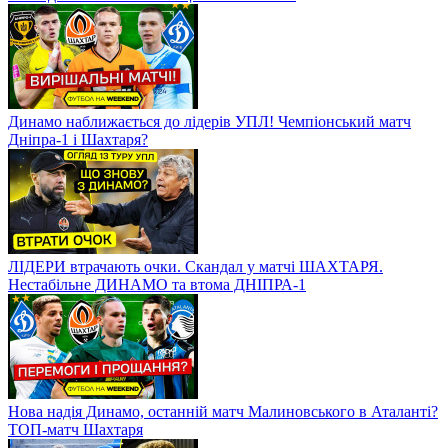
Динамо наближається до лідерів УПЛ! Чемпіонський матч
Дніпра-1 і Шахтаря?
ЛІДЕРИ втрачають очки. Скандал у матчі ШАХТАРЯ.
Нестабільне ДИНАМО та втома ДНІПРА-1
Нова надія Динамо, останній матч Малиновського в Аталанті?
ТОП-матч Шахтаря