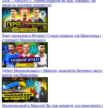
АЕК – ДНІПРО-1. Тренер кіпріотів не знає Довбика? Чи
зможуть дніпряни перемогти?
Чому провалився Мудрик? Суворі правила для Миколенка і
суперматч Малиновського
Дебют Малиновського у Марселі, прокляття Зінченка і матч-
життя для Миколенка
Малиновський в Марселі! Як грає команда, хто конкуренти і