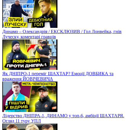
Динамо – Олександрія / ЕКСКЛЮЗИВ / Гол Лонвейка, гнів
Луческу, коментарі гравців
Як ДНІПРО-1 переміг ШАХТАР? Емоції ДОВБИКА та
враження ЙОВІЧЕВИЧА
Лідерство ДНІПРА-1, ДИНАМО у топ-6, амбіції ШАХТАРЯ.
Огляд 11 туру УПЛ