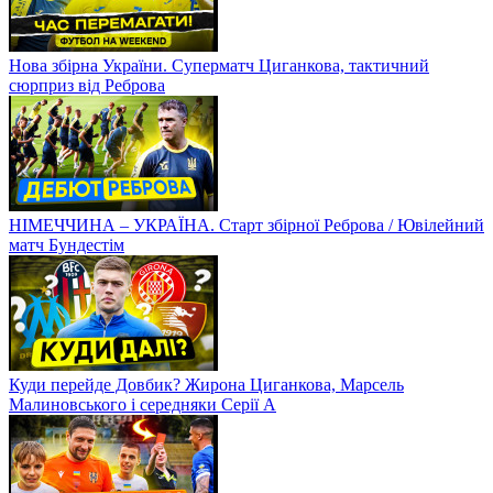
Нова збірна України. Суперматч Циганкова, тактичний
сюрприз від Реброва
НІМЕЧЧИНА – УКРАЇНА. Старт збірної Реброва / Ювілейний
матч Бундестім
Куди перейде Довбик? Жирона Циганкова, Марсель
Малиновського і середняки Серії А