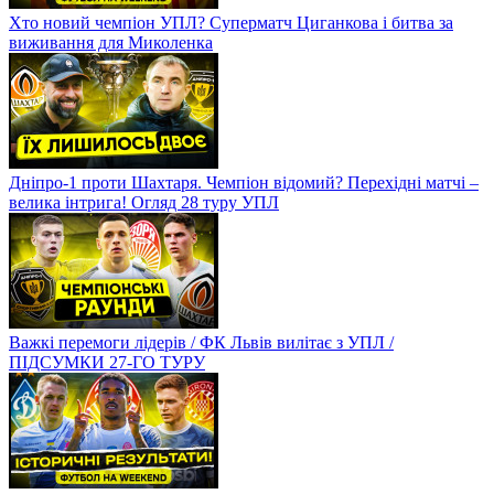
Хто новий чемпіон УПЛ? Суперматч Циганкова і битва за
виживання для Миколенка
Дніпро-1 проти Шахтаря. Чемпіон відомий? Перехідні матчі –
велика інтрига! Огляд 28 туру УПЛ
Важкі перемоги лідерів / ФК Львів вилітає з УПЛ /
ПІДСУМКИ 27-ГО ТУРУ