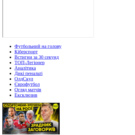
Футбольний на голову
Кіберспорт
Встигни за 30 секунд
ТОП-Легіонер
Аналітика
Дикі пенальті
ОлдСкул
Єврофутбол
Огляд матчів
Ексклюзив