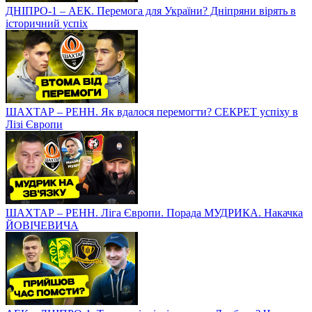
ДНІПРО-1 – АЕК. Перемога для України? Дніпряни вірять в
історичний успіх
ШАХТАР – РЕНН. Як вдалося перемогти? СЕКРЕТ успіху в
Лізі Європи
ШАХТАР – РЕНН. Ліга Європи. Порада МУДРИКА. Накачка
ЙОВІЧЕВИЧА