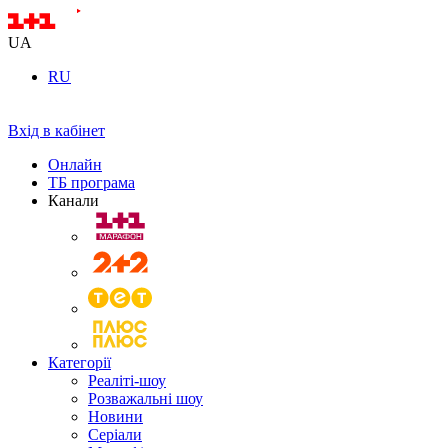
UA
RU
Вхід в кабінет
Онлайн
ТБ програма
Канали
Категорії
Реаліті-шоу
Розважальні шоу
Новини
Серіали