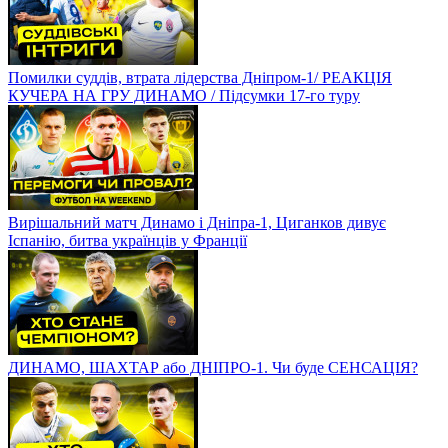
Помилки суддів, втрата лідерства Дніпром-1/ РЕАКЦІЯ
КУЧЕРА НА ГРУ ДИНАМО / Підсумки 17-го туру
Вирішальний матч Динамо і Дніпра-1, Циганков дивує
Іспанію, битва українців у Франції
ДИНАМО, ШАХТАР або ДНІПРО-1. Чи буде СЕНСАЦІЯ?