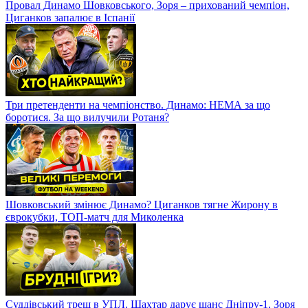
Провал Динамо Шовковського, Зоря – прихований чемпіон,
Циганков запалює в Іспанії
Три претенденти на чемпіонство. Динамо: НЕМА за що
боротися. За що вилучили Ротаня?
Шовковський змінює Динамо? Циганков тягне Жирону в
єврокубки, ТОП-матч для Миколенка
Суддівський треш в УПЛ. Шахтар дарує шанс Дніпру-1, Зоря