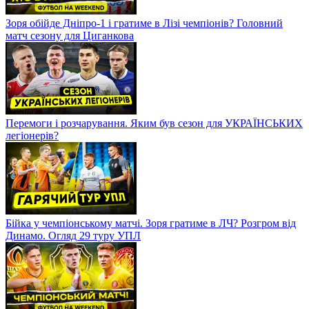
Зоря обійде Дніпро-1 і гратиме в Лізі чемпіонів? Головний
матч сезону для Циганкова
Перемоги і розчарування. Яким був сезон для УКРАЇНСЬКИХ
легіонерів?
Бійка у чемпіонському матчі. Зоря гратиме в ЛЧ? Розгром від
Динамо. Огляд 29 туру УПЛ