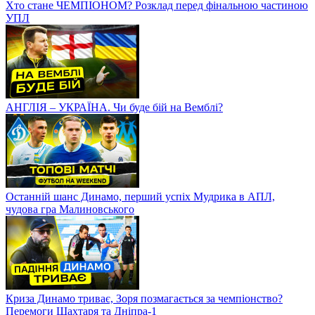
Хто стане ЧЕМПІОНОМ? Розклад перед фінальною частиною
УПЛ
АНГЛІЯ – УКРАЇНА. Чи буде бій на Вемблі?
Останній шанс Динамо, перший успіх Мудрика в АПЛ,
чудова гра Малиновського
Криза Динамо триває, Зоря позмагається за чемпіонство?
Перемоги Шахтаря та Дніпра-1