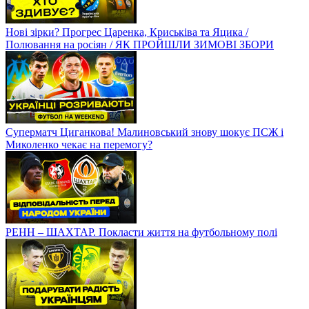
Нові зірки? Прогрес Царенка, Криськіва та Яцика /
Полювання на росіян / ЯК ПРОЙШЛИ ЗИМОВІ ЗБОРИ
Суперматч Циганкова! Малиновський знову шокує ПСЖ і
Миколенко чекає на перемогу?
РЕНН – ШАХТАР. Покласти життя на футбольному полі