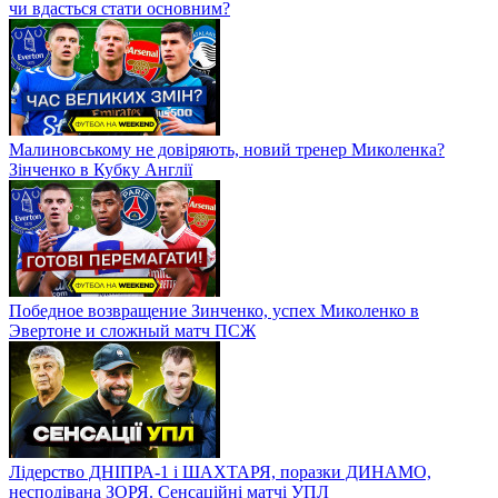
чи вдасться стати основним?
Малиновському не довіряють, новий тренер Миколенка?
Зінченко в Кубку Англії
Победное возвращение Зинченко, успех Миколенко в
Эвертоне и сложный матч ПСЖ
Лідерство ДНІПРА-1 і ШАХТАРЯ, поразки ДИНАМО,
несподівана ЗОРЯ. Сенсаційні матчі УПЛ