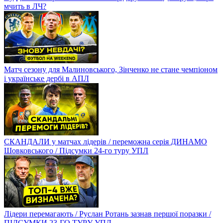
мчить в ЛЧ?
Матч сезону для Малиновського, Зінченко не стане чемпіоном
і українське дербі в АПЛ
СКАНДАЛИ у матчах лідерів / переможна серія ДИНАМО
Шовковського / Підсумки 24-го туру УПЛ
Лідери перемагають / Руслан Ротань зазнав першої поразки /
ПІДСУМКИ 23-ГО ТУРУ УПЛ