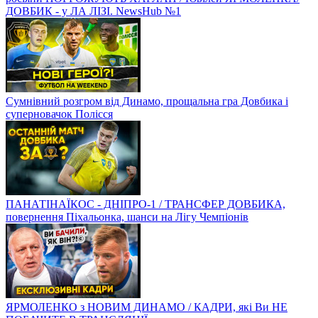
ДОВБИК - у ЛА ЛІЗІ. NewsHub №1
Сумнівний розгром від Динамо, прощальна гра Довбика і
суперновачок Полісся
ПАНАТІНАЇКОС - ДНІПРО-1 / ТРАНСФЕР ДОВБИКА,
повернення Піхальонка, шанси на Лігу Чемпіонів
ЯРМОЛЕНКО з НОВИМ ДИНАМО / КАДРИ, які Ви НЕ