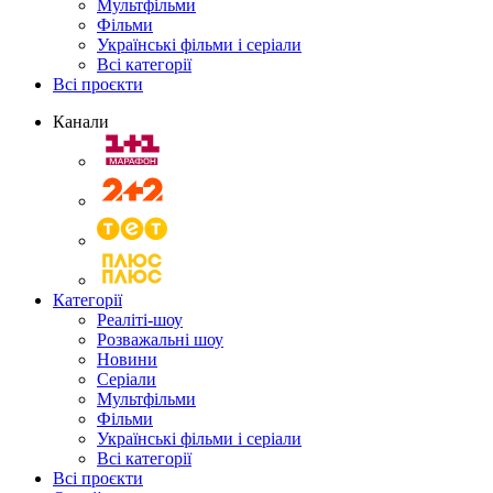
Мультфільми
Фільми
Українські фільми і серіали
Всі категорії
Всі проєкти
Канали
Категорії
Реаліті-шоу
Розважальні шоу
Новини
Серіали
Мультфільми
Фільми
Українські фільми і серіали
Всі категорії
Всі проєкти