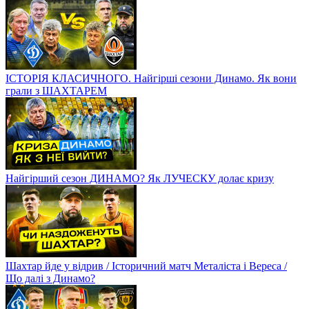
ІСТОРІЯ КЛАСИЧНОГО. Найгірші сезони Динамо. Як вони
грали з ШАХТАРЕМ
Найгірший сезон ДИНАМО? Як ЛУЧЕСКУ долає кризу
Шахтар йде у відрив / Історичний матч Металіста і Вереса /
Що далі з Динамо?