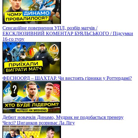
Сенсаційне повернення УПЛ, розбір матчів /
ЕКСКЛЮЗИВНИЙ КОМЕНТАР БУЯЛЬСЬКОГО / Підсумки
16-го туру
ФЕЄНООРД – ШАХТАР. Чи вистоять гірники у Роттердамі?
Дебют новачків Динамо, Мудрик не подобається тренеру
Челсі? Циганков розриває Ла Лігу