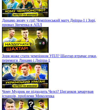
Динамо знову у грі! Чемпіонський матч Дніпра-1 і Зорі,
провал Зінченка в АПЛ
Зоря може стати чемпіоном УПЛ? Шахтар втрачає очки,
перемоги Динамо і Дніпра-1
Чому Мудрик не підходить Челсі? Циганков зачарував
іспанців, проблеми Миколенка