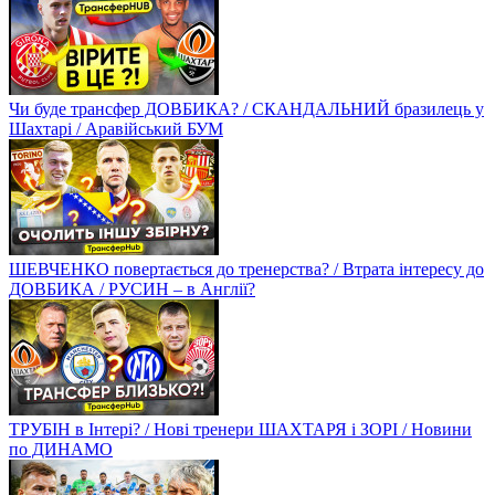
Чи буде трансфер ДОВБИКА? / СКАНДАЛЬНИЙ бразилець у
Шахтарі / Аравійський БУМ
ШЕВЧЕНКО повертається до тренерства? / Втрата інтересу до
ДОВБИКА / РУСИН – в Англії?
ТРУБІН в Інтері? / Нові тренери ШАХТАРЯ і ЗОРІ / Новини
по ДИНАМО