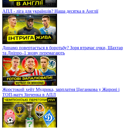
АПЛ - ліга для українців? Наша десятка в Англії
Динамо повертається в боротьбу? Зоря втрачає очки, Шахтар
та Дніпро–1 знову перемагають
Жорстокий хейт Мудрика, зарплатня Циганкова у Жироні і
ТОП-матч Зінченка в АПЛ