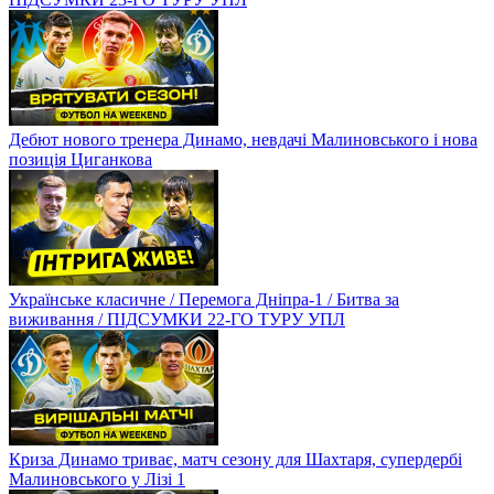
Дебют нового тренера Динамо, невдачі Малиновського і нова
позиція Циганкова
Українське класичне / Перемога Дніпра-1 / Битва за
виживання / ПІДСУМКИ 22-ГО ТУРУ УПЛ
Криза Динамо триває, матч сезону для Шахтаря, супердербі
Малиновського у Лізі 1