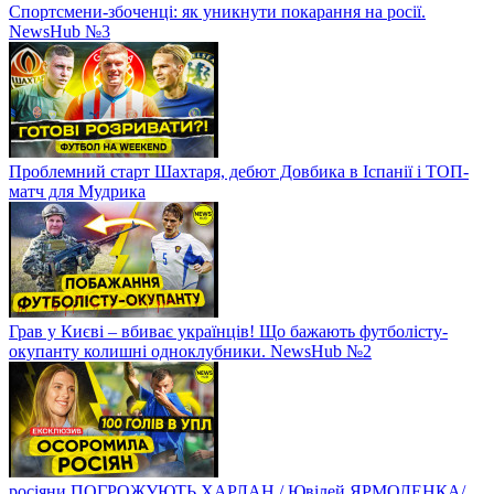
Спортсмени-збоченці: як уникнути покарання на росії.
NewsHub №3
Проблемний старт Шахтаря, дебют Довбика в Іспанії і ТОП-
матч для Мудрика
Грав у Києві – вбиває українців! Що бажають футболісту-
окупанту колишні одноклубники. NewsHub №2
росіяни ПОГРОЖУЮТЬ ХАРЛАН / Ювілей ЯРМОЛЕНКА/