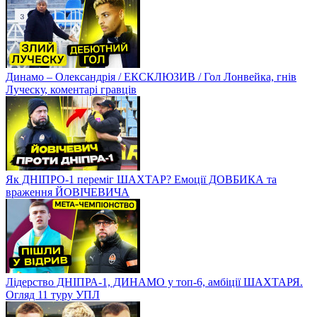
Динамо – Олександрія / ЕКСКЛЮЗИВ / Гол Лонвейка, гнів
Луческу, коментарі гравців
Як ДНІПРО-1 переміг ШАХТАР? Емоції ДОВБИКА та
враження ЙОВІЧЕВИЧА
Лідерство ДНІПРА-1, ДИНАМО у топ-6, амбіції ШАХТАРЯ.
Огляд 11 туру УПЛ