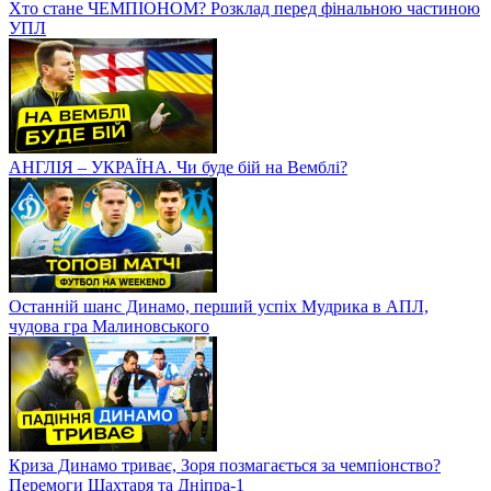
Хто стане ЧЕМПІОНОМ? Розклад перед фінальною частиною
УПЛ
АНГЛІЯ – УКРАЇНА. Чи буде бій на Вемблі?
Останній шанс Динамо, перший успіх Мудрика в АПЛ,
чудова гра Малиновського
Криза Динамо триває, Зоря позмагається за чемпіонство?
Перемоги Шахтаря та Дніпра-1