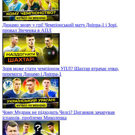
Динамо знову у грі! Чемпіонський матч Дніпра-1 і Зорі,
провал Зінченка в АПЛ
Зоря може стати чемпіоном УПЛ? Шахтар втрачає очки,
перемоги Динамо і Дніпра-1
Чому Мудрик не підходить Челсі? Циганков зачарував
іспанців, проблеми Миколенка