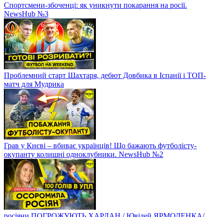
Спортсмени-збоченці: як уникнути покарання на росії.
NewsHub №3
Проблемний старт Шахтаря, дебют Довбика в Іспанії і ТОП-
матч для Мудрика
Грав у Києві – вбиває українців! Що бажають футболісту-
окупанту колишні одноклубники. NewsHub №2
росіяни ПОГРОЖУЮТЬ ХАРЛАН / Ювілей ЯРМОЛЕНКА/