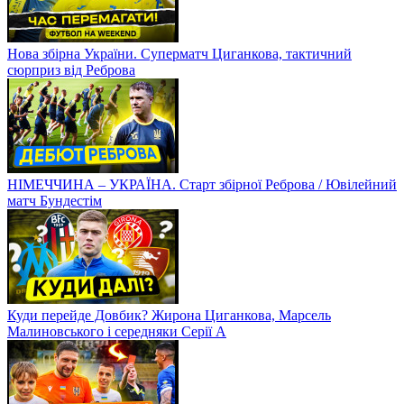
Нова збірна України. Суперматч Циганкова, тактичний
сюрприз від Реброва
НІМЕЧЧИНА – УКРАЇНА. Старт збірної Реброва / Ювілейний
матч Бундестім
Куди перейде Довбик? Жирона Циганкова, Марсель
Малиновського і середняки Серії А