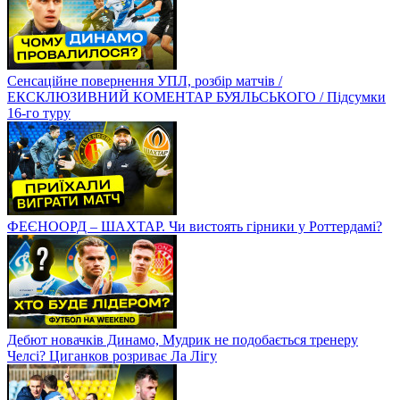
Сенсаційне повернення УПЛ, розбір матчів /
ЕКСКЛЮЗИВНИЙ КОМЕНТАР БУЯЛЬСЬКОГО / Підсумки
16-го туру
ФЕЄНООРД – ШАХТАР. Чи вистоять гірники у Роттердамі?
Дебют новачків Динамо, Мудрик не подобається тренеру
Челсі? Циганков розриває Ла Лігу