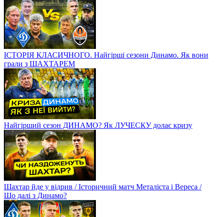
ІСТОРІЯ КЛАСИЧНОГО. Найгірші сезони Динамо. Як вони
грали з ШАХТАРЕМ
Найгірший сезон ДИНАМО? Як ЛУЧЕСКУ долає кризу
Шахтар йде у відрив / Історичний матч Металіста і Вереса /
Що далі з Динамо?