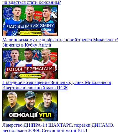
чи вдасться стати основним?
Малиновському не довіряють, новий тренер Миколенка?
Зінченко в Кубку Англії
Победное возвращение Зинченко, успех Миколенко в
Эвертоне и сложный матч ПСЖ
Лідерство ДНІПРА-1 і ШАХТАРЯ, поразки ДИНАМО,
несподівана ЗОРЯ. Сенсаційні матчі УПЛ