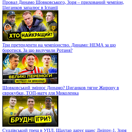
Провал Динамо Шовковського, Зоря – прихований чемпіон,
Циганков запалює в Іспанії
Три претенденти на чемпіонство. Динамо: НЕМА за що
боротися. За що вилучили Ротаня?
Шовковський змінює Динамо? Циганков тягне Жирону в
єврокубки, ТОП-матч для Миколенка
Суддівський треш в УПЛ. Шахтар дарує шанс Дніпру-1, Зоря