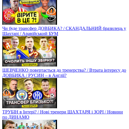
Чи буде трансфер ДОВБИКА? / СКАНДАЛЬНИЙ бразилець у
Шахтарі / Аравійський БУМ
ШЕВЧЕНКО повертається до тренерства? / Втрата інтересу до
ДОВБИКА / РУСИН – в Англії?
ТРУБІН в Інтері? / Нові тренери ШАХТАРЯ і ЗОРІ / Новини
по ДИНАМО