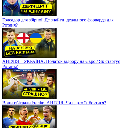
Голеадор для збірної. Де знайти ідеального форварда для
Ротаня?
АНГЛІЯ – УКРАЇНА. Початок відбору на Євро / Як стартує
Ротань?
Вони обіграли Італію. АНГЛІЯ. Чи варто їх боятися?