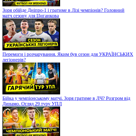
Зоря обійде Дніпро-1 і гратиме в Лізі чемпіонів? Головний
матч сезону для Циганкова
Перемоги і розчарування. Яким був сезон для УКРАЇНСЬКИХ
легіонерів?
Бійка у чемпіонському матчі. Зоря гратиме в ЛЧ? Розгром від
Динамо. Огляд 29 туру УПЛ