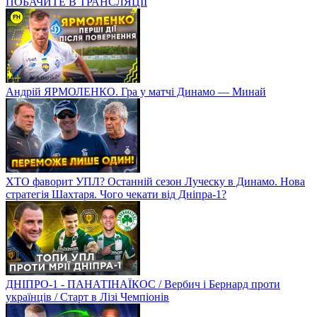
ПОБАЧИТЕ В ТРАНСЛЯЦІЇ
Андрій ЯРМОЛЕНКО. Гра у матчі Динамо — Минай
ХТО фаворит УПЛ? Останній сезон Луческу в Динамо. Нова
стратегія Шахтаря. Чого чекати від Дніпра-1?
ДНІПРО-1 - ПАНАТІНАЇКОС / Вербич і Бернард проти
українців / Старт в Лізі Чемпіонів