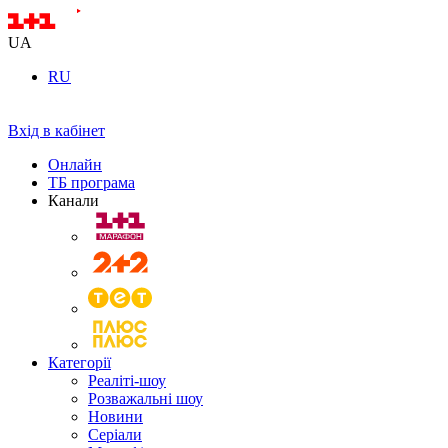
UA
RU
Вхід в кабінет
Онлайн
ТБ програма
Канали
Категорії
Реаліті-шоу
Розважальні шоу
Новини
Серіали