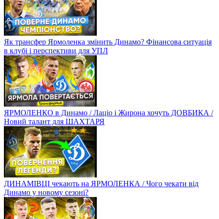
Як трансфер Ярмоленка змінить Динамо? Фінансова ситуація
в клубі і перспективи для УПЛ
ЯРМОЛЕНКО в Динамо / Лаціо і Жирона хочуть ДОВБИКА /
Новий талант для ШАХТАРЯ
ДИНАМІВЦІ чекають на ЯРМОЛЕНКА / Чого чекати від
Динамо у новому сезоні?