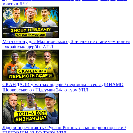
мчить в ЛЧ?
Матч сезону для Малиновського, Зінченко не стане чемпіоном
і українське дербі в АПЛ
СКАНДАЛИ у матчах лідерів / переможна серія ДИНАМО
Шовковського / Підсумки 24-го туру УПЛ
Лідери перемагають / Руслан Ротань зазнав першої поразки /
ПІДСУМКИ 23-ГО ТУРУ УПЛ