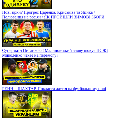
Нові зірки? Прогрес Царенка, Криськіва та Яцика /
Полювання на росіян / ЯК ПРОЙШЛИ ЗИМОВІ ЗБОРИ
Суперматч Циганкова! Малиновський знову шокує ПСЖ і
Миколенко чекає на перемогу?
РЕНН – ШАХТАР. Покласти життя на футбольному полі