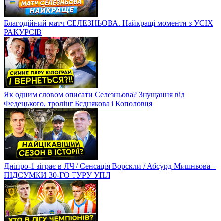
Благодійний матч СЕЛЕЗНЬОВА. Найкращі моменти з УСІХ
РАКУРСІВ
Як одним словом описати Селезньова? Знущання від
Федецького, тролінг Бєднякова і Кополовця
Дніпро-1 зіграє в ЛЧ / Сенсація Ворскли / Абсурд Мишньова –
ПІДСУМКИ 30-ГО ТУРУ УПЛ