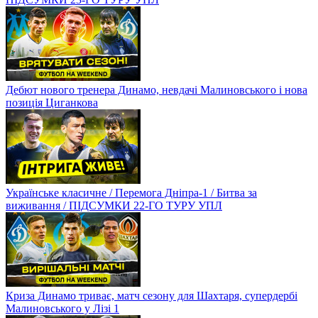
Дебют нового тренера Динамо, невдачі Малиновського і нова
позиція Циганкова
Українське класичне / Перемога Дніпра-1 / Битва за
виживання / ПІДСУМКИ 22-ГО ТУРУ УПЛ
Криза Динамо триває, матч сезону для Шахтаря, супердербі
Малиновського у Лізі 1