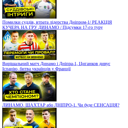
Помилки суддів, втрата лідерства Дніпром-1/ РЕАКЦІЯ
КУЧЕРА НА ГРУ ДИНАМО / Підсумки 17-го туру
Вирішальний матч Динамо і Дніпра-1, Циганков дивує
Іспанію, битва українців у Франції
ДИНАМО, ШАХТАР або ДНІПРО-1. Чи буде СЕНСАЦІЯ?