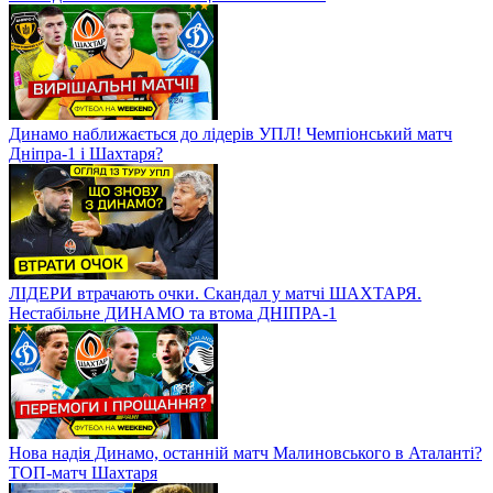
Динамо наближається до лідерів УПЛ! Чемпіонський матч
Дніпра-1 і Шахтаря?
ЛІДЕРИ втрачають очки. Скандал у матчі ШАХТАРЯ.
Нестабільне ДИНАМО та втома ДНІПРА-1
Нова надія Динамо, останній матч Малиновського в Аталанті?
ТОП-матч Шахтаря