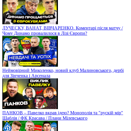
ЛУЧЕСКУ, ВАНАТ, ВІВЧАРЕНКО. Коментарі після матчу /
Чому Динамо провалилося в Лізі Європи?
Неймовірний Миколенко, новий клуб Малиновського, дербі
для Зінченка і Арсенала
ПАНКОВ – Павелко вкрав ідею? Монополія та "рускій мір"
Шаблія / ФК Красава / Плани Мілевського