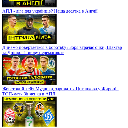
АПЛ - ліга для українців? Наша десятка в Англії
Динамо повертається в боротьбу? Зоря втрачає очки, Шахтар
та Дніпро–1 знову перемагають
Жорстокий хейт Мудрика, зарплатня Циганкова у Жироні і
ТОП-матч Зінченка в АПЛ