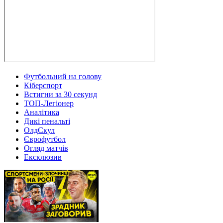
Футбольний на голову
Кіберспорт
Встигни за 30 секунд
ТОП-Легіонер
Аналітика
Дикі пенальті
ОлдСкул
Єврофутбол
Огляд матчів
Ексклюзив