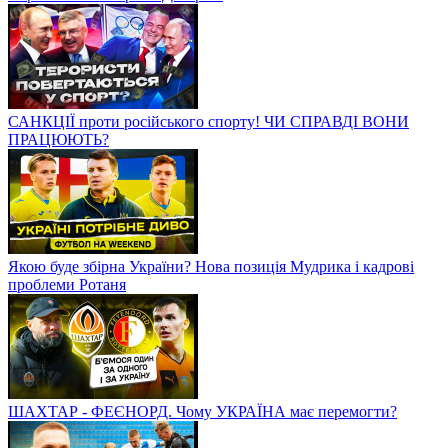
САНКЦІЇ проти російського спорту! ЧИ СПРАВДІ ВОНИ
ПРАЦЮЮТЬ?
Якою буде збірна України? Нова позиція Мудрика і кадрові
проблеми Ротаня
ШАХТАР - ФЕЄНОРД. Чому УКРАЇНА має перемогти?