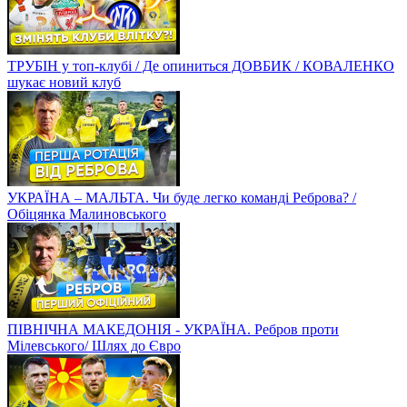
ТРУБІН у топ-клубі / Де опиниться ДОВБИК / КОВАЛЕНКО
шукає новий клуб
УКРАЇНА – МАЛЬТА. Чи буде легко команді Реброва? /
Обіцянка Малиновського
ПІВНІЧНА МАКЕДОНІЯ - УКРАЇНА. Ребров проти
Мілевського/ Шлях до Євро