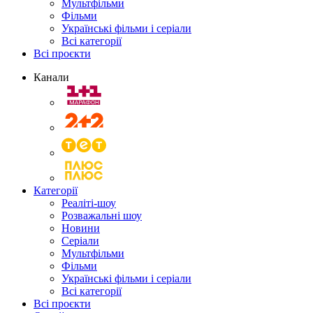
Мультфільми
Фільми
Українські фільми і серіали
Всі категорії
Всі проєкти
Канали
Категорії
Реаліті-шоу
Розважальні шоу
Новини
Серіали
Мультфільми
Фільми
Українські фільми і серіали
Всі категорії
Всі проєкти