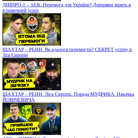
ДНІПРО-1 – АЕК. Перемога для України? Дніпряни вірять в
історичний успіх
ШАХТАР – РЕНН. Як вдалося перемогти? СЕКРЕТ успіху в
Лізі Європи
ШАХТАР – РЕНН. Ліга Європи. Порада МУДРИКА. Накачка
ЙОВІЧЕВИЧА