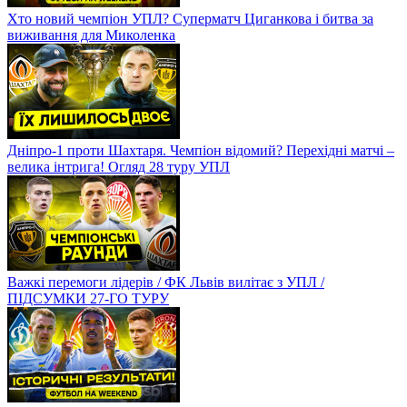
Хто новий чемпіон УПЛ? Суперматч Циганкова і битва за
виживання для Миколенка
Дніпро-1 проти Шахтаря. Чемпіон відомий? Перехідні матчі –
велика інтрига! Огляд 28 туру УПЛ
Важкі перемоги лідерів / ФК Львів вилітає з УПЛ /
ПІДСУМКИ 27-ГО ТУРУ