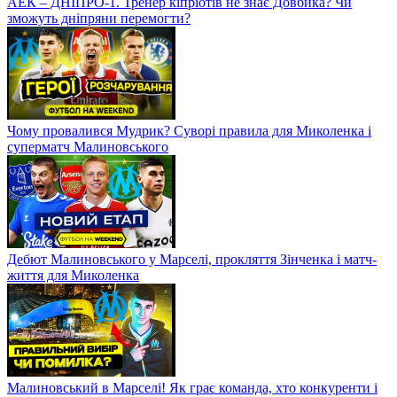
АЕК – ДНІПРО-1. Тренер кіпріотів не знає Довбика? Чи
зможуть дніпряни перемогти?
Чому провалився Мудрик? Суворі правила для Миколенка і
суперматч Малиновського
Дебют Малиновського у Марселі, прокляття Зінченка і матч-
життя для Миколенка
Малиновський в Марселі! Як грає команда, хто конкуренти і