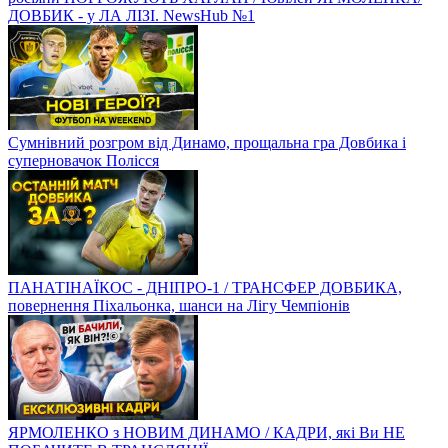
ДОВБИК - у ЛА ЛІЗІ. NewsHub №1
Сумнівний розгром від Динамо, прощальна гра Довбика і
суперновачок Полісся
ПАНАТІНАЇКОС - ДНІПРО-1 / ТРАНСФЕР ДОВБИКА,
повернення Піхальонка, шанси на Лігу Чемпіонів
ЯРМОЛЕНКО з НОВИМ ДИНАМО / КАДРИ, які Ви НЕ