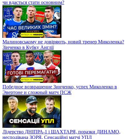
чи вдасться стати основним?
Малиновському не довіряють, новий тренер Миколенка?
Зінченко в Кубку Англії
Победное возвращение Зинченко, успех Миколенко в
Эвертоне и сложный матч ПСЖ
Лідерство ДНІПРА-1 і ШАХТАРЯ, поразки ДИНАМО,
несподівана ЗОРЯ. Сенсаційні матчі УПЛ