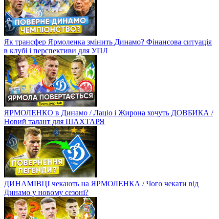
Як трансфер Ярмоленка змінить Динамо? Фінансова ситуація
в клубі і перспективи для УПЛ
ЯРМОЛЕНКО в Динамо / Лаціо і Жирона хочуть ДОВБИКА /
Новий талант для ШАХТАРЯ
ДИНАМІВЦІ чекають на ЯРМОЛЕНКА / Чого чекати від
Динамо у новому сезоні?