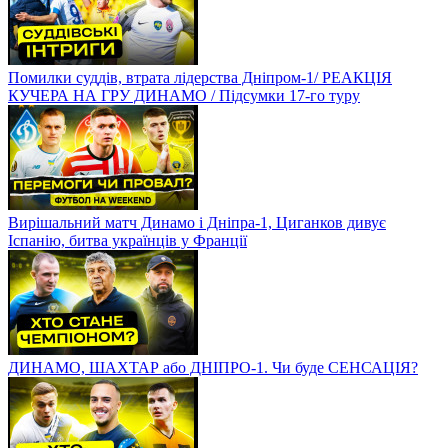
Помилки суддів, втрата лідерства Дніпром-1/ РЕАКЦІЯ
КУЧЕРА НА ГРУ ДИНАМО / Підсумки 17-го туру
Вирішальний матч Динамо і Дніпра-1, Циганков дивує
Іспанію, битва українців у Франції
ДИНАМО, ШАХТАР або ДНІПРО-1. Чи буде СЕНСАЦІЯ?