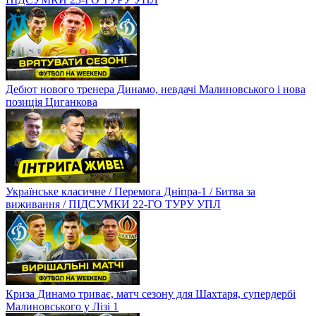
Дебют нового тренера Динамо, невдачі Малиновського і нова
позиція Циганкова
Українське класичне / Перемога Дніпра-1 / Битва за
виживання / ПІДСУМКИ 22-ГО ТУРУ УПЛ
Криза Динамо триває, матч сезону для Шахтаря, супердербі
Малиновського у Лізі 1