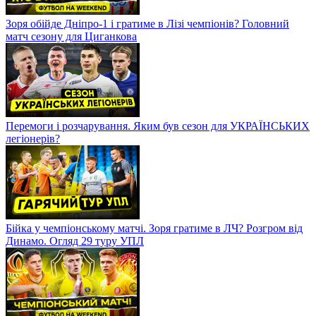
Зоря обійде Дніпро-1 і гратиме в Лізі чемпіонів? Головний
матч сезону для Циганкова
Перемоги і розчарування. Яким був сезон для УКРАЇНСЬКИХ
легіонерів?
Бійка у чемпіонському матчі. Зоря гратиме в ЛЧ? Розгром від
Динамо. Огляд 29 туру УПЛ