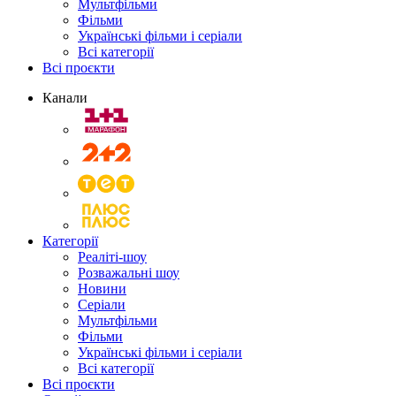
Мультфільми
Фільми
Українські фільми і серіали
Всі категорії
Всі проєкти
Канали
Категорії
Реаліті-шоу
Розважальні шоу
Новини
Серіали
Мультфільми
Фільми
Українські фільми і серіали
Всі категорії
Всі проєкти