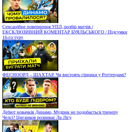
Сенсаційне повернення УПЛ, розбір матчів /
ЕКСКЛЮЗИВНИЙ КОМЕНТАР БУЯЛЬСЬКОГО / Підсумки
16-го туру
ФЕЄНООРД – ШАХТАР. Чи вистоять гірники у Роттердамі?
Дебют новачків Динамо, Мудрик не подобається тренеру
Челсі? Циганков розриває Ла Лігу