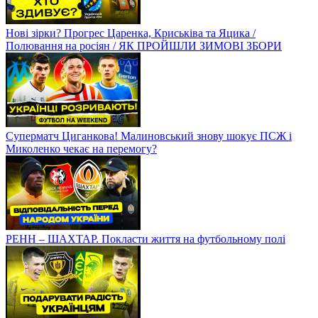
Нові зірки? Прогрес Царенка, Криськіва та Яцика /
Полювання на росіян / ЯК ПРОЙШЛИ ЗИМОВІ ЗБОРИ
Суперматч Циганкова! Малиновський знову шокує ПСЖ і
Миколенко чекає на перемогу?
РЕНН – ШАХТАР. Покласти життя на футбольному полі