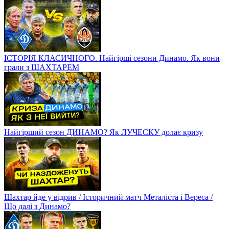
ІСТОРІЯ КЛАСИЧНОГО. Найгірші сезони Динамо. Як вони
грали з ШАХТАРЕМ
Найгірший сезон ДИНАМО? Як ЛУЧЕСКУ долає кризу
Шахтар йде у відрив / Історичний матч Металіста і Вереса /
Що далі з Динамо?