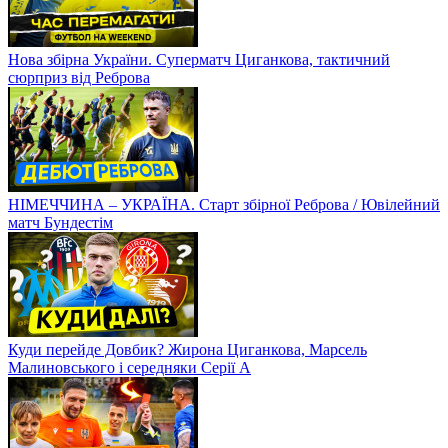
Нова збірна України. Суперматч Циганкова, тактичний
сюрприз від Реброва
НІМЕЧЧИНА – УКРАЇНА. Старт збірної Реброва / Ювілейний
матч Бундестім
Куди перейде Довбик? Жирона Циганкова, Марсель
Малиновського і середняки Серії А