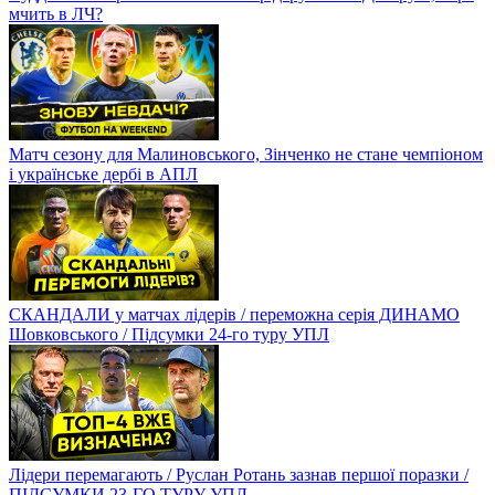
мчить в ЛЧ?
Матч сезону для Малиновського, Зінченко не стане чемпіоном
і українське дербі в АПЛ
СКАНДАЛИ у матчах лідерів / переможна серія ДИНАМО
Шовковського / Підсумки 24-го туру УПЛ
Лідери перемагають / Руслан Ротань зазнав першої поразки /
ПІДСУМКИ 23-ГО ТУРУ УПЛ