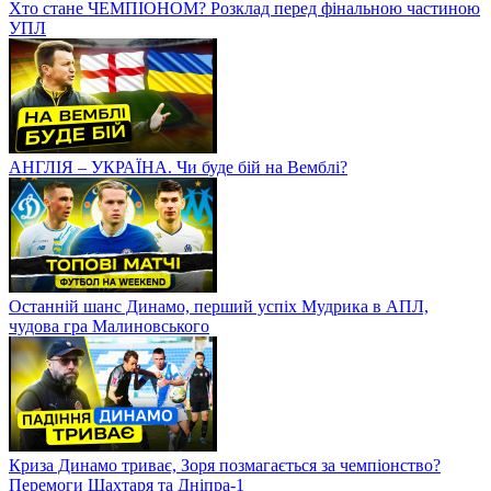
Хто стане ЧЕМПІОНОМ? Розклад перед фінальною частиною
УПЛ
АНГЛІЯ – УКРАЇНА. Чи буде бій на Вемблі?
Останній шанс Динамо, перший успіх Мудрика в АПЛ,
чудова гра Малиновського
Криза Динамо триває, Зоря позмагається за чемпіонство?
Перемоги Шахтаря та Дніпра-1