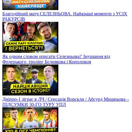
Благодійний матч СЕЛЕЗНЬОВА. Найкращі моменти з УСІХ
РАКУРСІВ
Як одним словом описати Селезньова? Знущання від
Федецького, тролінг Бєднякова і Кополовця
Дніпро-1 зіграє в ЛЧ / Сенсація Ворскли / Абсурд Мишньова –
ПІДСУМКИ 30-ГО ТУРУ УПЛ