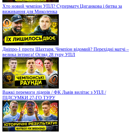
Хто новий чемпіон УПЛ? Суперматч Циганкова і битва за
виживання для Миколенка
Дніпро-1 проти Шахтаря. Чемпіон відомий? Перехідні матчі –
велика інтрига! Огляд 28 туру УПЛ
Важкі перемоги лідерів / ФК Львів вилітає з УПЛ /
ПІДСУМКИ 27-ГО ТУРУ