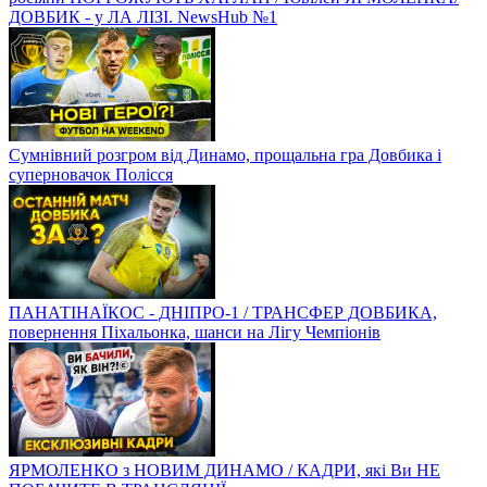
ДОВБИК - у ЛА ЛІЗІ. NewsHub №1
Сумнівний розгром від Динамо, прощальна гра Довбика і
суперновачок Полісся
ПАНАТІНАЇКОС - ДНІПРО-1 / ТРАНСФЕР ДОВБИКА,
повернення Піхальонка, шанси на Лігу Чемпіонів
ЯРМОЛЕНКО з НОВИМ ДИНАМО / КАДРИ, які Ви НЕ