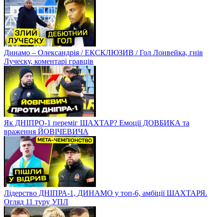
Динамо – Олександрія / ЕКСКЛЮЗИВ / Гол Лонвейка, гнів
Луческу, коментарі гравців
Як ДНІПРО-1 переміг ШАХТАР? Емоції ДОВБИКА та
враження ЙОВІЧЕВИЧА
Лідерство ДНІПРА-1, ДИНАМО у топ-6, амбіції ШАХТАРЯ.
Огляд 11 туру УПЛ