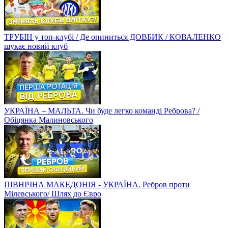
ТРУБІН у топ-клубі / Де опиниться ДОВБИК / КОВАЛЕНКО
шукає новий клуб
УКРАЇНА – МАЛЬТА. Чи буде легко команді Реброва? /
Обіцянка Малиновського
ПІВНІЧНА МАКЕДОНІЯ - УКРАЇНА. Ребров проти
Мілевського/ Шлях до Євро