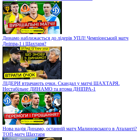
Динамо наближається до лідерів УПЛ! Чемпіонський матч
Дніпра-1 і Шахтаря?
ЛІДЕРИ втрачають очки. Скандал у матчі ШАХТАРЯ.
Нестабільне ДИНАМО та втома ДНІПРА-1
Нова надія Динамо, останній матч Малиновського в Аталанті?
ТОП-матч Шахтаря