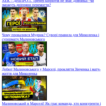
АЕК – ДНІПРО-1. Тренер кіпріотів не знає Довбика? Чи
зможуть дніпряни перемогти?
Чому провалився Мудрик? Суворі правила для Миколенка і
суперматч Малиновського
Дебют Малиновського у Марселі, прокляття Зінченка і матч-
життя для Миколенка
Малиновський в Марселі! Як грає команда, хто конкуренти і