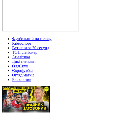
Футбольний на голову
Кіберспорт
Встигни за 30 секунд
ТОП-Легіонер
Аналітика
Дикі пенальті
ОлдСкул
Єврофутбол
Огляд матчів
Ексклюзив