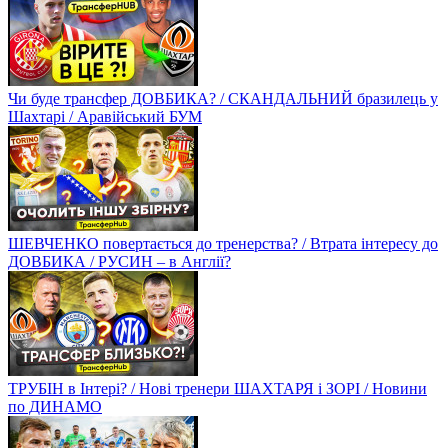
Чи буде трансфер ДОВБИКА? / СКАНДАЛЬНИЙ бразилець у
Шахтарі / Аравійський БУМ
ШЕВЧЕНКО повертається до тренерства? / Втрата інтересу до
ДОВБИКА / РУСИН – в Англії?
ТРУБІН в Інтері? / Нові тренери ШАХТАРЯ і ЗОРІ / Новини
по ДИНАМО