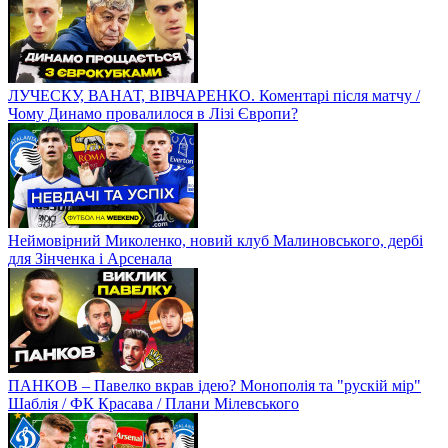
ЛУЧЕСКУ, ВАНАТ, ВІВЧАРЕНКО. Коментарі після матчу /
Чому Динамо провалилося в Лізі Європи?
Неймовірний Миколенко, новий клуб Малиновського, дербі
для Зінченка і Арсенала
ПАНКОВ – Павелко вкрав ідею? Монополія та "рускій мір"
Шаблія / ФК Красава / Плани Мілевського