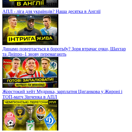
АПЛ - ліга для українців? Наша десятка в Англії
Динамо повертається в боротьбу? Зоря втрачає очки, Шахтар
та Дніпро–1 знову перемагають
Жорстокий хейт Мудрика, зарплатня Циганкова у Жироні і
ТОП-матч Зінченка в АПЛ