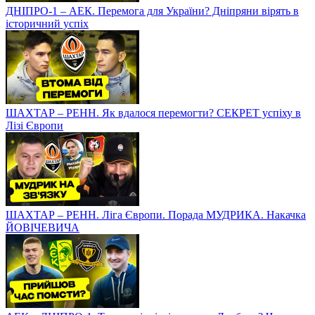
ДНІПРО-1 – АЕК. Перемога для України? Дніпряни вірять в
історичний успіх
ШАХТАР – РЕНН. Як вдалося перемогти? СЕКРЕТ успіху в
Лізі Європи
ШАХТАР – РЕНН. Ліга Європи. Порада МУДРИКА. Накачка
ЙОВІЧЕВИЧА