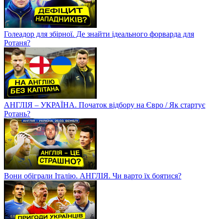
Голеадор для збірної. Де знайти ідеального форварда для
Ротаня?
АНГЛІЯ – УКРАЇНА. Початок відбору на Євро / Як стартує
Ротань?
Вони обіграли Італію. АНГЛІЯ. Чи варто їх боятися?