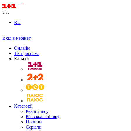
UA
RU
Вхід в кабінет
Онлайн
ТБ програма
Канали
Категорії
Реаліті-шоу
Розважальні шоу
Новини
Серіали