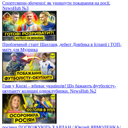
Спортсмени-збоченці: як уникнути покарання на росії.
NewsHub №3
Проблемний старт Шахтаря, дебют Довбика в Іспанії і ТОП-
матч для Мудрика
Грав у Києві – вбиває українців! Що бажають футболісту-
окупанту колишні одноклубники. NewsHub №2
росіяни ПОГРОЖУЮТЬ ХАРЛАН / Ювілей ЯРМОЛЕНКА/