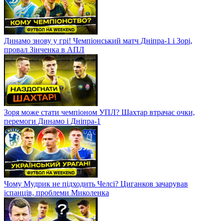
Динамо знову у грі! Чемпіонський матч Дніпра-1 і Зорі,
провал Зінченка в АПЛ
Зоря може стати чемпіоном УПЛ? Шахтар втрачає очки,
перемоги Динамо і Дніпра-1
Чому Мудрик не підходить Челсі? Циганков зачарував
іспанців, проблеми Миколенка