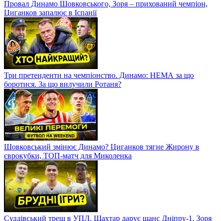
Провал Динамо Шовковського, Зоря – прихований чемпіон,
Циганков запалює в Іспанії
Три претенденти на чемпіонство. Динамо: НЕМА за що
боротися. За що вилучили Ротаня?
Шовковський змінює Динамо? Циганков тягне Жирону в
єврокубки, ТОП-матч для Миколенка
Суддівський треш в УПЛ. Шахтар дарує шанс Дніпру-1, Зоря