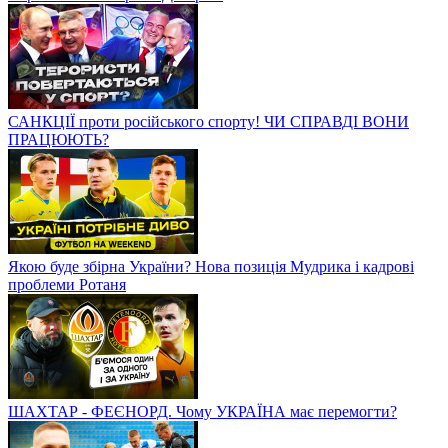
САНКЦІЇ проти російського спорту! ЧИ СПРАВДІ ВОНИ
ПРАЦЮЮТЬ?
Якою буде збірна України? Нова позиція Мудрика і кадрові
проблеми Ротаня
ШАХТАР - ФЕЄНОРД. Чому УКРАЇНА має перемогти?