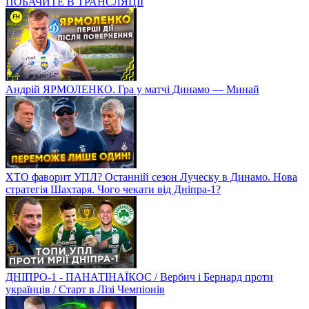
ПОБАЧИТЕ В ТРАНСЛЯЦІЇ
Андрій ЯРМОЛЕНКО. Гра у матчі Динамо — Минай
ХТО фаворит УПЛ? Останній сезон Луческу в Динамо. Нова
стратегія Шахтаря. Чого чекати від Дніпра-1?
ДНІПРО-1 - ПАНАТІНАЇКОС / Вербич і Бернард проти
українців / Старт в Лізі Чемпіонів