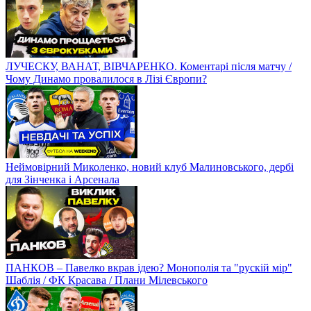
ЛУЧЕСКУ, ВАНАТ, ВІВЧАРЕНКО. Коментарі після матчу /
Чому Динамо провалилося в Лізі Європи?
Неймовірний Миколенко, новий клуб Малиновського, дербі
для Зінченка і Арсенала
ПАНКОВ – Павелко вкрав ідею? Монополія та "рускій мір"
Шаблія / ФК Красава / Плани Мілевського