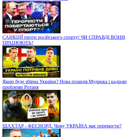
САНКЦІЇ проти російського спорту! ЧИ СПРАВДІ ВОНИ
ПРАЦЮЮТЬ?
Якою буде збірна України? Нова позиція Мудрика і кадрові
проблеми Ротаня
ШАХТАР - ФЕЄНОРД. Чому УКРАЇНА має перемогти?