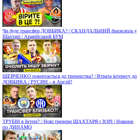
Чи буде трансфер ДОВБИКА? / СКАНДАЛЬНИЙ бразилець у
Шахтарі / Аравійський БУМ
ШЕВЧЕНКО повертається до тренерства? / Втрата інтересу до
ДОВБИКА / РУСИН – в Англії?
ТРУБІН в Інтері? / Нові тренери ШАХТАРЯ і ЗОРІ / Новини
по ДИНАМО