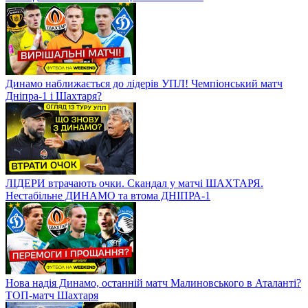
Динамо наближається до лідерів УПЛ! Чемпіонський матч
Дніпра-1 і Шахтаря?
ЛІДЕРИ втрачають очки. Скандал у матчі ШАХТАРЯ.
Нестабільне ДИНАМО та втома ДНІПРА-1
Нова надія Динамо, останній матч Малиновського в Аталанті?
ТОП-матч Шахтаря