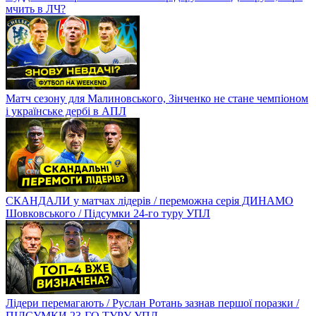
мчить в ЛЧ?
Матч сезону для Малиновського, Зінченко не стане чемпіоном
і українське дербі в АПЛ
СКАНДАЛИ у матчах лідерів / переможна серія ДИНАМО
Шовковського / Підсумки 24-го туру УПЛ
Лідери перемагають / Руслан Ротань зазнав першої поразки /
ПІДСУМКИ 23-ГО ТУРУ УПЛ