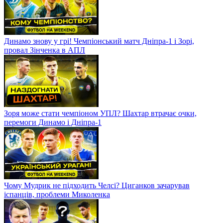
Динамо знову у грі! Чемпіонський матч Дніпра-1 і Зорі,
провал Зінченка в АПЛ
Зоря може стати чемпіоном УПЛ? Шахтар втрачає очки,
перемоги Динамо і Дніпра-1
Чому Мудрик не підходить Челсі? Циганков зачарував
іспанців, проблеми Миколенка