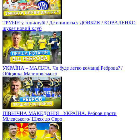
ТРУБІН у топ-клубі / Де опиниться ДОВБИК / КОВАЛЕНКО
шукає новий клуб
УКРАЇНА – МАЛЬТА. Чи буде легко команді Реброва? /
Обіцянка Малиновського
ПІВНІЧНА МАКЕДОНІЯ - УКРАЇНА. Ребров проти
Мілевського/ Шлях до Євро