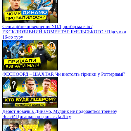
Сенсаційне повернення УПЛ, розбір матчів /
ЕКСКЛЮЗИВНИЙ КОМЕНТАР БУЯЛЬСЬКОГО / Підсумки
16-го туру
ФЕЄНООРД – ШАХТАР. Чи вистоять гірники у Роттердамі?
Дебют новачків Динамо, Мудрик не подобається тренеру
Челсі? Циганков розриває Ла Лігу