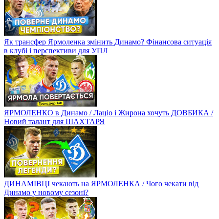
Як трансфер Ярмоленка змінить Динамо? Фінансова ситуація
в клубі і перспективи для УПЛ
ЯРМОЛЕНКО в Динамо / Лаціо і Жирона хочуть ДОВБИКА /
Новий талант для ШАХТАРЯ
ДИНАМІВЦІ чекають на ЯРМОЛЕНКА / Чого чекати від
Динамо у новому сезоні?