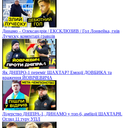
Динамо – Олександрія / ЕКСКЛЮЗИВ / Гол Лонвейка, гнів
Луческу, коментарі гравців
Як ДНІПРО-1 переміг ШАХТАР? Емоції ДОВБИКА та
враження ЙОВІЧЕВИЧА
Лідерство ДНІПРА-1, ДИНАМО у топ-6, амбіції ШАХТАРЯ.
Огляд 11 туру УПЛ