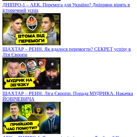
ДНІПРО-1 – АЕК. Перемога для України? Дніпряни вірять в
історичний успіх
ШАХТАР – РЕНН. Як вдалося перемогти? СЕКРЕТ успіху в
Лізі Європи
ШАХТАР – РЕНН. Ліга Європи. Порада МУДРИКА. Накачка
ЙОВІЧЕВИЧА