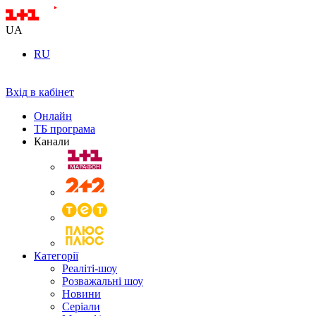
UA
RU
Вхід в кабінет
Онлайн
ТБ програма
Канали
Категорії
Реаліті-шоу
Розважальні шоу
Новини
Серіали