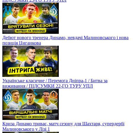
Дебют нового тренера Динамо, невдачі Малиновського і нова
позиція Циганкова
Українське класичне / Перемога Дніпра-1 / Битва за
виживання / ПІДСУМКИ 22-ГО ТУРУ УПЛ
Криза Динамо триває, матч сезону для Шахтаря, супердербі
Малиновського у Лізі 1