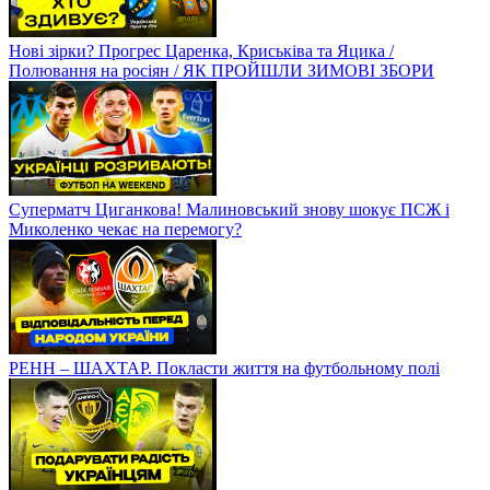
Нові зірки? Прогрес Царенка, Криськіва та Яцика /
Полювання на росіян / ЯК ПРОЙШЛИ ЗИМОВІ ЗБОРИ
Суперматч Циганкова! Малиновський знову шокує ПСЖ і
Миколенко чекає на перемогу?
РЕНН – ШАХТАР. Покласти життя на футбольному полі