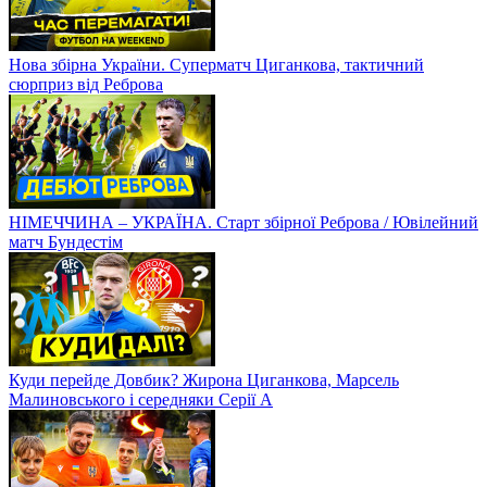
Нова збірна України. Суперматч Циганкова, тактичний
сюрприз від Реброва
НІМЕЧЧИНА – УКРАЇНА. Старт збірної Реброва / Ювілейний
матч Бундестім
Куди перейде Довбик? Жирона Циганкова, Марсель
Малиновського і середняки Серії А