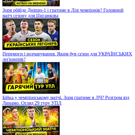
Зоря обійде Дніпро-1 і гратиме в Лізі чемпіонів? Головний
матч сезону для Циганкова
Перемоги і розчарування. Яким був сезон для УКРАЇНСЬКИХ
легіонерів?
Бійка у чемпіонському матчі. Зоря гратиме в ЛЧ? Розгром від
Динамо. Огляд 29 туру УПЛ