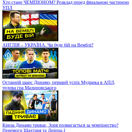
Хто стане ЧЕМПІОНОМ? Розклад перед фінальною частиною
УПЛ
АНГЛІЯ – УКРАЇНА. Чи буде бій на Вемблі?
Останній шанс Динамо, перший успіх Мудрика в АПЛ,
чудова гра Малиновського
Криза Динамо триває, Зоря позмагається за чемпіонство?
Перемоги Шахтаря та Дніпра-1