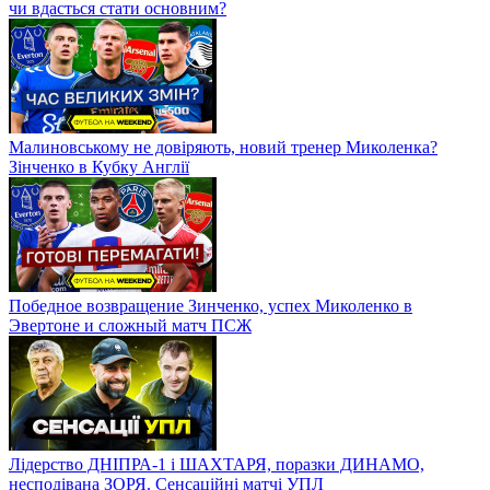
чи вдасться стати основним?
Малиновському не довіряють, новий тренер Миколенка?
Зінченко в Кубку Англії
Победное возвращение Зинченко, успех Миколенко в
Эвертоне и сложный матч ПСЖ
Лідерство ДНІПРА-1 і ШАХТАРЯ, поразки ДИНАМО,
несподівана ЗОРЯ. Сенсаційні матчі УПЛ