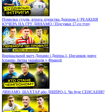
Помилки суддів, втрата лідерства Дніпром-1/ РЕАКЦІЯ
КУЧЕРА НА ГРУ ДИНАМО / Підсумки 17-го туру
Вирішальний матч Динамо і Дніпра-1, Циганков дивує
Іспанію, битва українців у Франції
ДИНАМО, ШАХТАР або ДНІПРО-1. Чи буде СЕНСАЦІЯ?