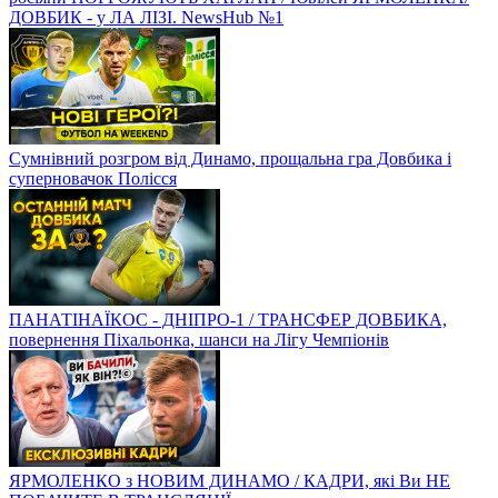
ДОВБИК - у ЛА ЛІЗІ. NewsHub №1
Сумнівний розгром від Динамо, прощальна гра Довбика і
суперновачок Полісся
ПАНАТІНАЇКОС - ДНІПРО-1 / ТРАНСФЕР ДОВБИКА,
повернення Піхальонка, шанси на Лігу Чемпіонів
ЯРМОЛЕНКО з НОВИМ ДИНАМО / КАДРИ, які Ви НЕ