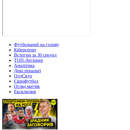
Футбольний на голову
Кіберспорт
Встигни за 30 секунд
ТОП-Легіонер
Аналітика
Дикі пенальті
ОлдСкул
Єврофутбол
Огляд матчів
Ексклюзив