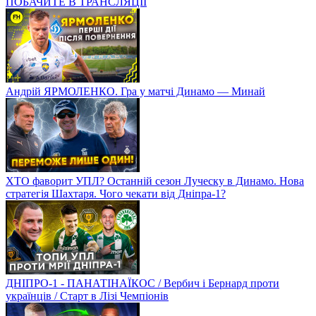
ПОБАЧИТЕ В ТРАНСЛЯЦІЇ
Андрій ЯРМОЛЕНКО. Гра у матчі Динамо — Минай
ХТО фаворит УПЛ? Останній сезон Луческу в Динамо. Нова
стратегія Шахтаря. Чого чекати від Дніпра-1?
ДНІПРО-1 - ПАНАТІНАЇКОС / Вербич і Бернард проти
українців / Старт в Лізі Чемпіонів