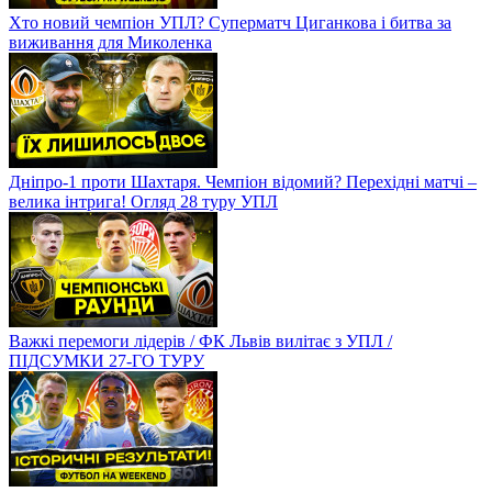
Хто новий чемпіон УПЛ? Суперматч Циганкова і битва за
виживання для Миколенка
Дніпро-1 проти Шахтаря. Чемпіон відомий? Перехідні матчі –
велика інтрига! Огляд 28 туру УПЛ
Важкі перемоги лідерів / ФК Львів вилітає з УПЛ /
ПІДСУМКИ 27-ГО ТУРУ