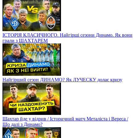
ІСТОРІЯ КЛАСИЧНОГО. Найгірші сезони Динамо. Як вони
грали з ШАХТАРЕМ
Найгірший сезон ДИНАМО? Як ЛУЧЕСКУ долає кризу
Шахтар йде у відрив / Історичний матч Металіста і Вереса /
Що далі з Динамо?