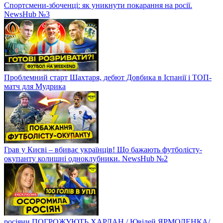
Спортсмени-збоченці: як уникнути покарання на росії.
NewsHub №3
Проблемний старт Шахтаря, дебют Довбика в Іспанії і ТОП-
матч для Мудрика
Грав у Києві – вбиває українців! Що бажають футболісту-
окупанту колишні одноклубники. NewsHub №2
росіяни ПОГРОЖУЮТЬ ХАРЛАН / Ювілей ЯРМОЛЕНКА/