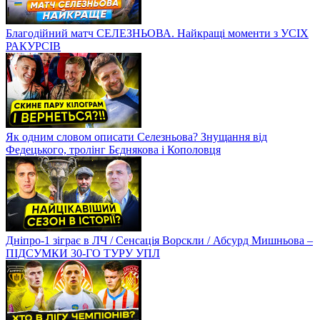
Благодійний матч СЕЛЕЗНЬОВА. Найкращі моменти з УСІХ
РАКУРСІВ
Як одним словом описати Селезньова? Знущання від
Федецького, тролінг Бєднякова і Кополовця
Дніпро-1 зіграє в ЛЧ / Сенсація Ворскли / Абсурд Мишньова –
ПІДСУМКИ 30-ГО ТУРУ УПЛ