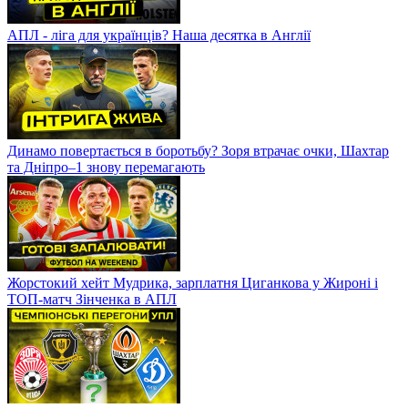
АПЛ - ліга для українців? Наша десятка в Англії
Динамо повертається в боротьбу? Зоря втрачає очки, Шахтар
та Дніпро–1 знову перемагають
Жорстокий хейт Мудрика, зарплатня Циганкова у Жироні і
ТОП-матч Зінченка в АПЛ