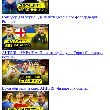
Голеадор для збірної. Де знайти ідеального форварда для
Ротаня?
АНГЛІЯ – УКРАЇНА. Початок відбору на Євро / Як стартує
Ротань?
Вони обіграли Італію. АНГЛІЯ. Чи варто їх боятися?