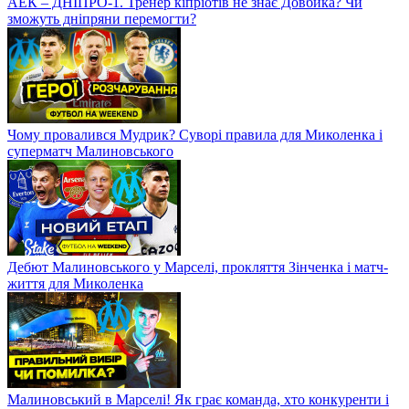
АЕК – ДНІПРО-1. Тренер кіпріотів не знає Довбика? Чи
зможуть дніпряни перемогти?
Чому провалився Мудрик? Суворі правила для Миколенка і
суперматч Малиновського
Дебют Малиновського у Марселі, прокляття Зінченка і матч-
життя для Миколенка
Малиновський в Марселі! Як грає команда, хто конкуренти і