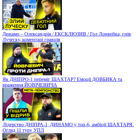
Динамо – Олександрія / ЕКСКЛЮЗИВ / Гол Лонвейка, гнів
Луческу, коментарі гравців
Як ДНІПРО-1 переміг ШАХТАР? Емоції ДОВБИКА та
враження ЙОВІЧЕВИЧА
Лідерство ДНІПРА-1, ДИНАМО у топ-6, амбіції ШАХТАРЯ.
Огляд 11 туру УПЛ