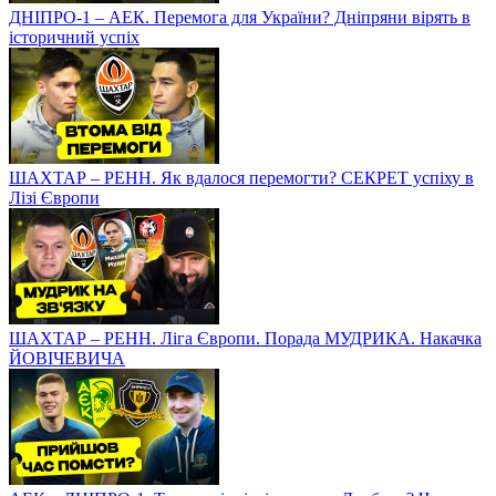
ДНІПРО-1 – АЕК. Перемога для України? Дніпряни вірять в
історичний успіх
ШАХТАР – РЕНН. Як вдалося перемогти? СЕКРЕТ успіху в
Лізі Європи
ШАХТАР – РЕНН. Ліга Європи. Порада МУДРИКА. Накачка
ЙОВІЧЕВИЧА