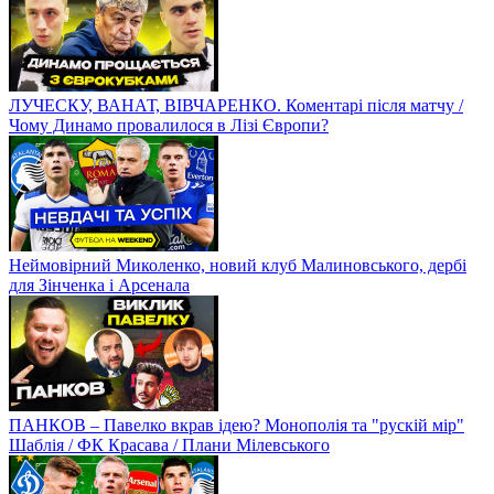
ЛУЧЕСКУ, ВАНАТ, ВІВЧАРЕНКО. Коментарі після матчу /
Чому Динамо провалилося в Лізі Європи?
Неймовірний Миколенко, новий клуб Малиновського, дербі
для Зінченка і Арсенала
ПАНКОВ – Павелко вкрав ідею? Монополія та "рускій мір"
Шаблія / ФК Красава / Плани Мілевського