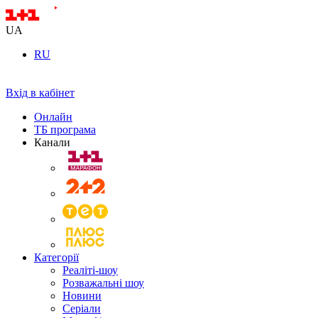
UA
RU
Вхід в кабінет
Онлайн
ТБ програма
Канали
Категорії
Реаліті-шоу
Розважальні шоу
Новини
Серіали