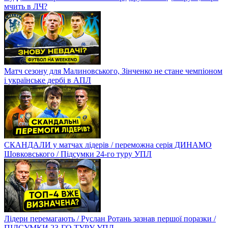
мчить в ЛЧ?
Матч сезону для Малиновського, Зінченко не стане чемпіоном
і українське дербі в АПЛ
СКАНДАЛИ у матчах лідерів / переможна серія ДИНАМО
Шовковського / Підсумки 24-го туру УПЛ
Лідери перемагають / Руслан Ротань зазнав першої поразки /
ПІДСУМКИ 23-ГО ТУРУ УПЛ