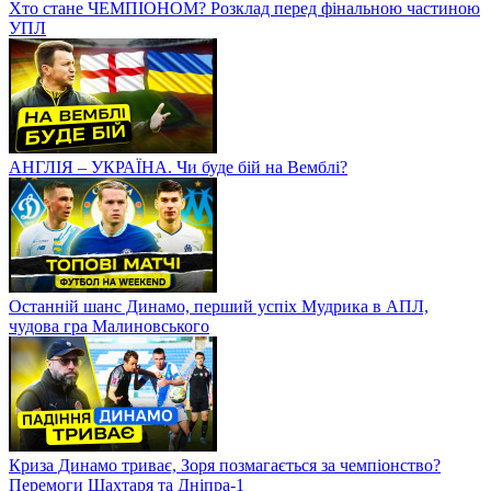
Хто стане ЧЕМПІОНОМ? Розклад перед фінальною частиною
УПЛ
АНГЛІЯ – УКРАЇНА. Чи буде бій на Вемблі?
Останній шанс Динамо, перший успіх Мудрика в АПЛ,
чудова гра Малиновського
Криза Динамо триває, Зоря позмагається за чемпіонство?
Перемоги Шахтаря та Дніпра-1