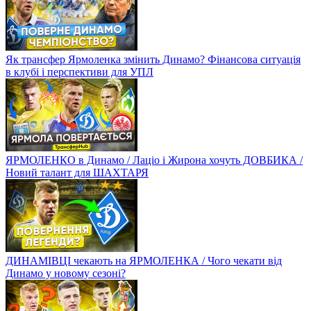
Як трансфер Ярмоленка змінить Динамо? Фінансова ситуація
в клубі і перспективи для УПЛ
ЯРМОЛЕНКО в Динамо / Лаціо і Жирона хочуть ДОВБИКА /
Новий талант для ШАХТАРЯ
ДИНАМІВЦІ чекають на ЯРМОЛЕНКА / Чого чекати від
Динамо у новому сезоні?