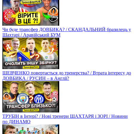
Чи буде трансфер ДОВБИКА? / СКАНДАЛЬНИЙ бразилець у
Шахтарі / Аравійський БУМ
ШЕВЧЕНКО повертається до тренерства? / Втрата інтересу до
ДОВБИКА / РУСИН – в Англії?
ТРУБІН в Інтері? / Нові тренери ШАХТАРЯ і ЗОРІ / Новини
по ДИНАМО