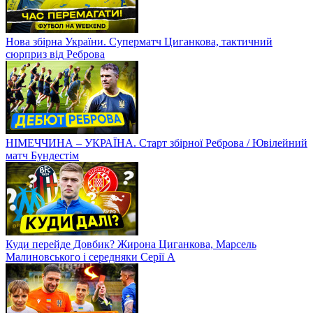
Нова збірна України. Суперматч Циганкова, тактичний
сюрприз від Реброва
НІМЕЧЧИНА – УКРАЇНА. Старт збірної Реброва / Ювілейний
матч Бундестім
Куди перейде Довбик? Жирона Циганкова, Марсель
Малиновського і середняки Серії А