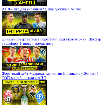
АПЛ - ліга для українців? Наша десятка в Англії
Динамо повертається в боротьбу? Зоря втрачає очки, Шахтар
та Дніпро–1 знову перемагають
Жорстокий хейт Мудрика, зарплатня Циганкова у Жироні і
ТОП-матч Зінченка в АПЛ