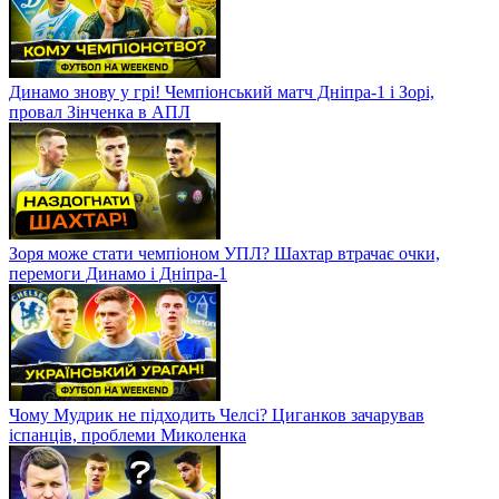
Динамо знову у грі! Чемпіонський матч Дніпра-1 і Зорі,
провал Зінченка в АПЛ
Зоря може стати чемпіоном УПЛ? Шахтар втрачає очки,
перемоги Динамо і Дніпра-1
Чому Мудрик не підходить Челсі? Циганков зачарував
іспанців, проблеми Миколенка