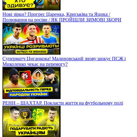
Нові зірки? Прогрес Царенка, Криськіва та Яцика /
Полювання на росіян / ЯК ПРОЙШЛИ ЗИМОВІ ЗБОРИ
Суперматч Циганкова! Малиновський знову шокує ПСЖ і
Миколенко чекає на перемогу?
РЕНН – ШАХТАР. Покласти життя на футбольному полі