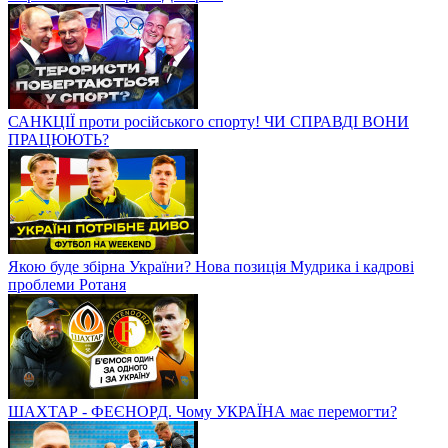
САНКЦІЇ проти російського спорту! ЧИ СПРАВДІ ВОНИ
ПРАЦЮЮТЬ?
Якою буде збірна України? Нова позиція Мудрика і кадрові
проблеми Ротаня
ШАХТАР - ФЕЄНОРД. Чому УКРАЇНА має перемогти?