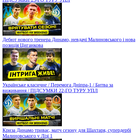
Дебют нового тренера Динамо, невдачі Малиновського і нова
позиція Циганкова
Українське класичне / Перемога Дніпра-1 / Битва за
виживання / ПІДСУМКИ 22-ГО ТУРУ УПЛ
Криза Динамо триває, матч сезону для Шахтаря, супердербі
Малиновського у Лізі 1