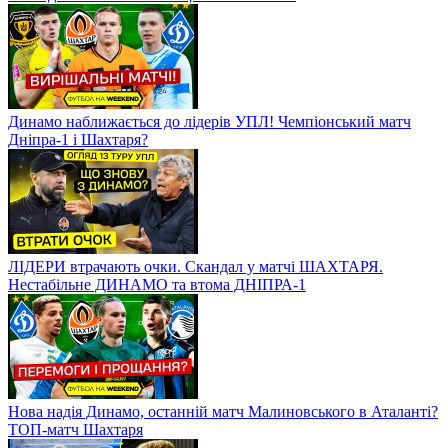
Динамо наближається до лідерів УПЛ! Чемпіонський матч
Дніпра-1 і Шахтаря?
ЛІДЕРИ втрачають очки. Скандал у матчі ШАХТАРЯ.
Нестабільне ДИНАМО та втома ДНІПРА-1
Нова надія Динамо, останній матч Малиновського в Аталанті?
ТОП-матч Шахтаря