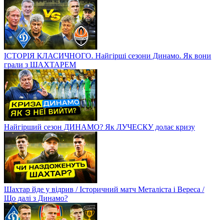
ІСТОРІЯ КЛАСИЧНОГО. Найгірші сезони Динамо. Як вони
грали з ШАХТАРЕМ
Найгірший сезон ДИНАМО? Як ЛУЧЕСКУ долає кризу
Шахтар йде у відрив / Історичний матч Металіста і Вереса /
Що далі з Динамо?