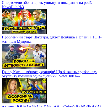
Спортсмени-збоченці: як уникнути покарання на росії.
NewsHub №3
Проблемний старт Шахтаря, дебют Довбика в Іспанії і ТОП-
матч для Мудрика
Грав у Києві – вбиває українців! Що бажають футболісту-
окупанту колишні одноклубники. NewsHub №2
росіяни ПОГРОЖУЮТЬ ХАРЛАН / Ювілей ЯРМОЛЕНКА/