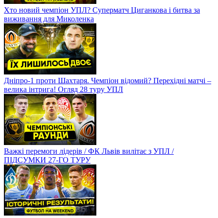
Хто новий чемпіон УПЛ? Суперматч Циганкова і битва за
виживання для Миколенка
Дніпро-1 проти Шахтаря. Чемпіон відомий? Перехідні матчі –
велика інтрига! Огляд 28 туру УПЛ
Важкі перемоги лідерів / ФК Львів вилітає з УПЛ /
ПІДСУМКИ 27-ГО ТУРУ