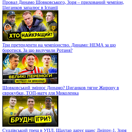
Провал Динамо Шовковського, Зоря – прихований чемпіон,
Циганков запалює в Іспанії
Три претенденти на чемпіонство. Динамо: НЕМА за що
боротися. За що вилучили Ротаня?
Шовковський змінює Динамо? Циганков тягне Жирону в
єврокубки, ТОП-матч для Миколенка
Суддівський треш в УПЛ. Шахтар дарує шанс Дніпру-1, Зоря