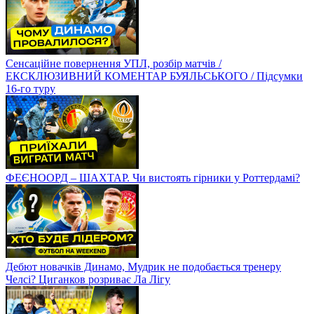
Сенсаційне повернення УПЛ, розбір матчів /
ЕКСКЛЮЗИВНИЙ КОМЕНТАР БУЯЛЬСЬКОГО / Підсумки
16-го туру
ФЕЄНООРД – ШАХТАР. Чи вистоять гірники у Роттердамі?
Дебют новачків Динамо, Мудрик не подобається тренеру
Челсі? Циганков розриває Ла Лігу