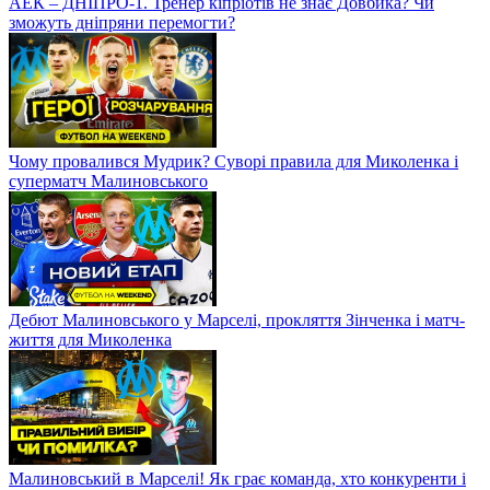
АЕК – ДНІПРО-1. Тренер кіпріотів не знає Довбика? Чи
зможуть дніпряни перемогти?
Чому провалився Мудрик? Суворі правила для Миколенка і
суперматч Малиновського
Дебют Малиновського у Марселі, прокляття Зінченка і матч-
життя для Миколенка
Малиновський в Марселі! Як грає команда, хто конкуренти і