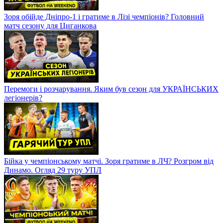
Зоря обійде Дніпро-1 і гратиме в Лізі чемпіонів? Головний
матч сезону для Циганкова
Перемоги і розчарування. Яким був сезон для УКРАЇНСЬКИХ
легіонерів?
Бійка у чемпіонському матчі. Зоря гратиме в ЛЧ? Розгром від
Динамо. Огляд 29 туру УПЛ