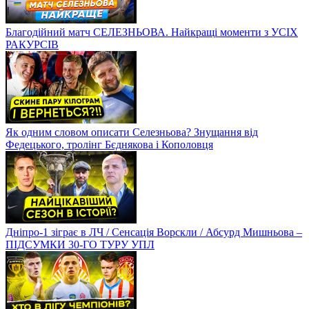
Благодійний матч СЕЛЕЗНЬОВА. Найкращі моменти з УСІХ
РАКУРСІВ
Як одним словом описати Селезньова? Знущання від
Федецького, тролінг Бєднякова і Кополовця
Дніпро-1 зіграє в ЛЧ / Сенсація Ворскли / Абсурд Мишньова –
ПІДСУМКИ 30-ГО ТУРУ УПЛ