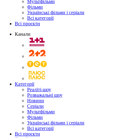
Мультфільми
Фільми
Українські фільми і серіали
Всі категорії
Всі проєкти
Канали
Категорії
Реаліті-шоу
Розважальні шоу
Новини
Серіали
Мультфільми
Фільми
Українські фільми і серіали
Всі категорії
Всі проєкти