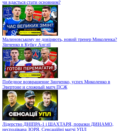
чи вдасться стати основним?
Малиновському не довіряють, новий тренер Миколенка?
Зінченко в Кубку Англії
Победное возвращение Зинченко, успех Миколенко в
Эвертоне и сложный матч ПСЖ
Лідерство ДНІПРА-1 і ШАХТАРЯ, поразки ДИНАМО,
несподівана ЗОРЯ. Сенсаційні матчі УПЛ