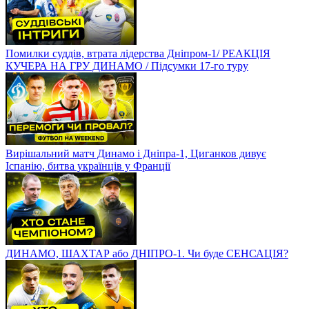
Помилки суддів, втрата лідерства Дніпром-1/ РЕАКЦІЯ
КУЧЕРА НА ГРУ ДИНАМО / Підсумки 17-го туру
Вирішальний матч Динамо і Дніпра-1, Циганков дивує
Іспанію, битва українців у Франції
ДИНАМО, ШАХТАР або ДНІПРО-1. Чи буде СЕНСАЦІЯ?