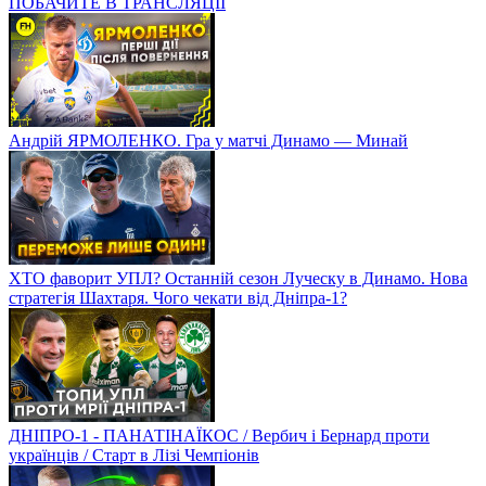
ПОБАЧИТЕ В ТРАНСЛЯЦІЇ
Андрій ЯРМОЛЕНКО. Гра у матчі Динамо — Минай
ХТО фаворит УПЛ? Останній сезон Луческу в Динамо. Нова
стратегія Шахтаря. Чого чекати від Дніпра-1?
ДНІПРО-1 - ПАНАТІНАЇКОС / Вербич і Бернард проти
українців / Старт в Лізі Чемпіонів