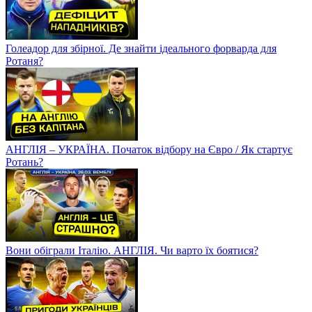
Голеадор для збірної. Де знайти ідеального форварда для
Ротаня?
АНГЛІЯ – УКРАЇНА. Початок відбору на Євро / Як стартує
Ротань?
Вони обіграли Італію. АНГЛІЯ. Чи варто їх боятися?