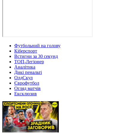
Футбольний на голову
Кіберспорт
Встигни за 30 секунд
ТОП-Легіонер
Аналітика
Дикі пенальті
ОлдСкул
Єврофутбол
Огляд матчів
Ексклюзив