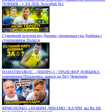
ДОВБИК - у ЛА ЛІЗІ. NewsHub №1
Сумнівний розгром від Динамо, прощальна гра Довбика і
суперновачок Полісся
ПАНАТІНАЇКОС - ДНІПРО-1 / ТРАНСФЕР ДОВБИКА,
повернення Піхальонка, шанси на Лігу Чемпіонів
ЯРМОЛЕНКО з НОВИМ ДИНАМО / КАДРИ, які Ви НЕ