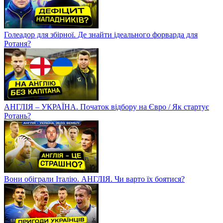
Голеадор для збірної. Де знайти ідеального форварда для
Ротаня?
АНГЛІЯ – УКРАЇНА. Початок відбору на Євро / Як стартує
Ротань?
Вони обіграли Італію. АНГЛІЯ. Чи варто їх боятися?