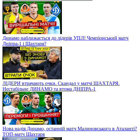
Динамо наближається до лідерів УПЛ! Чемпіонський матч
Дніпра-1 і Шахтаря?
ЛІДЕРИ втрачають очки. Скандал у матчі ШАХТАРЯ.
Нестабільне ДИНАМО та втома ДНІПРА-1
Нова надія Динамо, останній матч Малиновського в Аталанті?
ТОП-матч Шахтаря