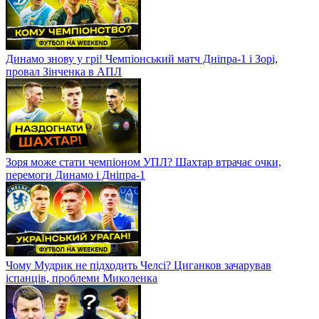
Динамо знову у грі! Чемпіонський матч Дніпра-1 і Зорі,
провал Зінченка в АПЛ
Зоря може стати чемпіоном УПЛ? Шахтар втрачає очки,
перемоги Динамо і Дніпра-1
Чому Мудрик не підходить Челсі? Циганков зачарував
іспанців, проблеми Миколенка