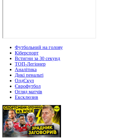
Футбольний на голову
Кіберспорт
Встигни за 30 секунд
ТОП-Легіонер
Аналітика
Дикі пенальті
ОлдСкул
Єврофутбол
Огляд матчів
Ексклюзив