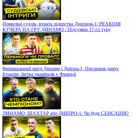
Помилки суддів, втрата лідерства Дніпром-1/ РЕАКЦІЯ
КУЧЕРА НА ГРУ ДИНАМО / Підсумки 17-го туру
Вирішальний матч Динамо і Дніпра-1, Циганков дивує
Іспанію, битва українців у Франції
ДИНАМО, ШАХТАР або ДНІПРО-1. Чи буде СЕНСАЦІЯ?