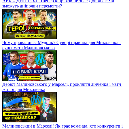
АЕК – ДНІПРО-1. Тренер кіпріотів не знає Довбика? Чи
зможуть дніпряни перемогти?
Чому провалився Мудрик? Суворі правила для Миколенка і
суперматч Малиновського
Дебют Малиновського у Марселі, прокляття Зінченка і матч-
життя для Миколенка
Малиновський в Марселі! Як грає команда, хто конкуренти і