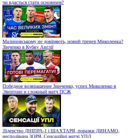
чи вдасться стати основним?
Малиновському не довіряють, новий тренер Миколенка?
Зінченко в Кубку Англії
Победное возвращение Зинченко, успех Миколенко в
Эвертоне и сложный матч ПСЖ
Лідерство ДНІПРА-1 і ШАХТАРЯ, поразки ДИНАМО,
несподівана ЗОРЯ. Сенсаційні матчі УПЛ