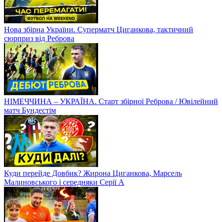
Нова збірна України. Суперматч Циганкова, тактичний
сюрприз від Реброва
НІМЕЧЧИНА – УКРАЇНА. Старт збірної Реброва / Ювілейний
матч Бундестім
Куди перейде Довбик? Жирона Циганкова, Марсель
Малиновського і середняки Серії А