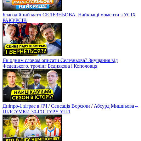
Благодійний матч СЕЛЕЗНЬОВА. Найкращі моменти з УСІХ
РАКУРСІВ
Як одним словом описати Селезньова? Знущання від
Федецького, тролінг Бєднякова і Кополовця
Дніпро-1 зіграє в ЛЧ / Сенсація Ворскли / Абсурд Мишньова –
ПІДСУМКИ 30-ГО ТУРУ УПЛ