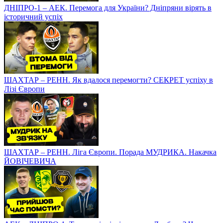
ДНІПРО-1 – АЕК. Перемога для України? Дніпряни вірять в
історичний успіх
ШАХТАР – РЕНН. Як вдалося перемогти? СЕКРЕТ успіху в
Лізі Європи
ШАХТАР – РЕНН. Ліга Європи. Порада МУДРИКА. Накачка
ЙОВІЧЕВИЧА