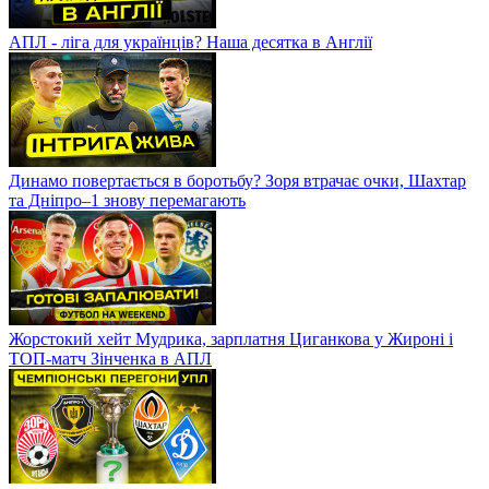
АПЛ - ліга для українців? Наша десятка в Англії
Динамо повертається в боротьбу? Зоря втрачає очки, Шахтар
та Дніпро–1 знову перемагають
Жорстокий хейт Мудрика, зарплатня Циганкова у Жироні і
ТОП-матч Зінченка в АПЛ