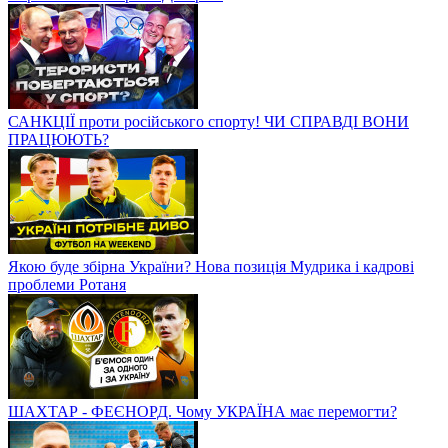
САНКЦІЇ проти російського спорту! ЧИ СПРАВДІ ВОНИ
ПРАЦЮЮТЬ?
Якою буде збірна України? Нова позиція Мудрика і кадрові
проблеми Ротаня
ШАХТАР - ФЕЄНОРД. Чому УКРАЇНА має перемогти?