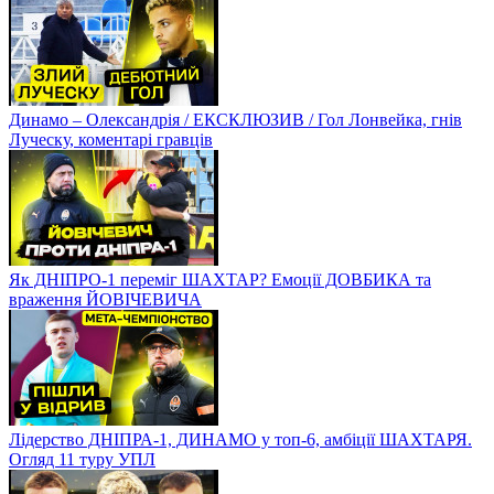
Динамо – Олександрія / ЕКСКЛЮЗИВ / Гол Лонвейка, гнів
Луческу, коментарі гравців
Як ДНІПРО-1 переміг ШАХТАР? Емоції ДОВБИКА та
враження ЙОВІЧЕВИЧА
Лідерство ДНІПРА-1, ДИНАМО у топ-6, амбіції ШАХТАРЯ.
Огляд 11 туру УПЛ