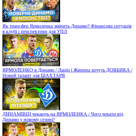
Як трансфер Ярмоленка змінить Динамо? Фінансова ситуація
в клубі і перспективи для УПЛ
ЯРМОЛЕНКО в Динамо / Лаціо і Жирона хочуть ДОВБИКА /
Новий талант для ШАХТАРЯ
ДИНАМІВЦІ чекають на ЯРМОЛЕНКА / Чого чекати від
Динамо у новому сезоні?