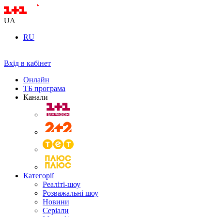
UA
RU
Вхід в кабінет
Онлайн
ТБ програма
Канали
Категорії
Реаліті-шоу
Розважальні шоу
Новини
Серіали