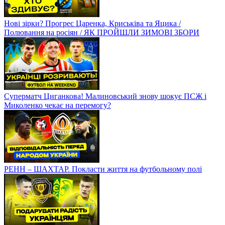
Нові зірки? Прогрес Царенка, Криськіва та Яцика /
Полювання на росіян / ЯК ПРОЙШЛИ ЗИМОВІ ЗБОРИ
Суперматч Циганкова! Малиновський знову шокує ПСЖ і
Миколенко чекає на перемогу?
РЕНН – ШАХТАР. Покласти життя на футбольному полі