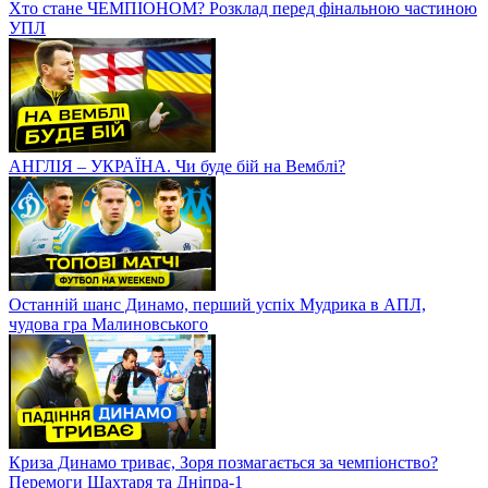
Хто стане ЧЕМПІОНОМ? Розклад перед фінальною частиною
УПЛ
АНГЛІЯ – УКРАЇНА. Чи буде бій на Вемблі?
Останній шанс Динамо, перший успіх Мудрика в АПЛ,
чудова гра Малиновського
Криза Динамо триває, Зоря позмагається за чемпіонство?
Перемоги Шахтаря та Дніпра-1