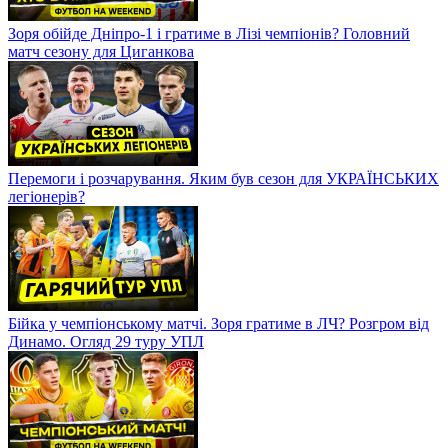
Зоря обійде Дніпро-1 і гратиме в Лізі чемпіонів? Головний
матч сезону для Циганкова
Перемоги і розчарування. Яким був сезон для УКРАЇНСЬКИХ
легіонерів?
Бійка у чемпіонському матчі. Зоря гратиме в ЛЧ? Розгром від
Динамо. Огляд 29 туру УПЛ