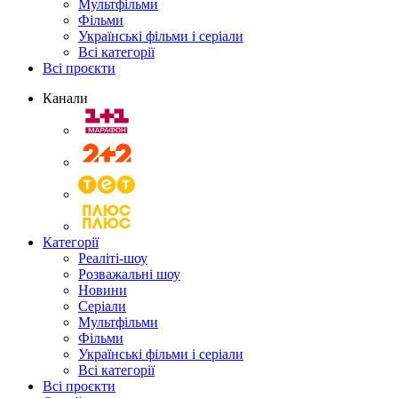
Мультфільми
Фільми
Українські фільми і серіали
Всі категорії
Всі проєкти
Канали
Категорії
Реаліті-шоу
Розважальні шоу
Новини
Серіали
Мультфільми
Фільми
Українські фільми і серіали
Всі категорії
Всі проєкти