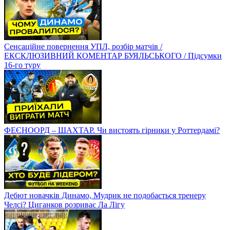
Сенсаційне повернення УПЛ, розбір матчів /
ЕКСКЛЮЗИВНИЙ КОМЕНТАР БУЯЛЬСЬКОГО / Підсумки
16-го туру
ФЕЄНООРД – ШАХТАР. Чи вистоять гірники у Роттердамі?
Дебют новачків Динамо, Мудрик не подобається тренеру
Челсі? Циганков розриває Ла Лігу