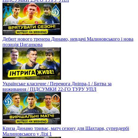
Дебют нового тренера Динамо, невдачі Малиновського і нова
позиція Циганкова
Українське класичне / Перемога Дніпра-1 / Битва за
виживання / ПІДСУМКИ 22-ГО ТУРУ УПЛ
Криза Динамо триває, матч сезону для Шахтаря, супердербі
Малиновського у Лізі 1