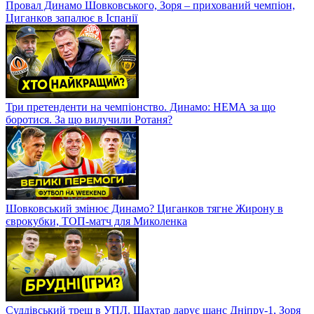
Провал Динамо Шовковського, Зоря – прихований чемпіон,
Циганков запалює в Іспанії
Три претенденти на чемпіонство. Динамо: НЕМА за що
боротися. За що вилучили Ротаня?
Шовковський змінює Динамо? Циганков тягне Жирону в
єврокубки, ТОП-матч для Миколенка
Суддівський треш в УПЛ. Шахтар дарує шанс Дніпру-1, Зоря