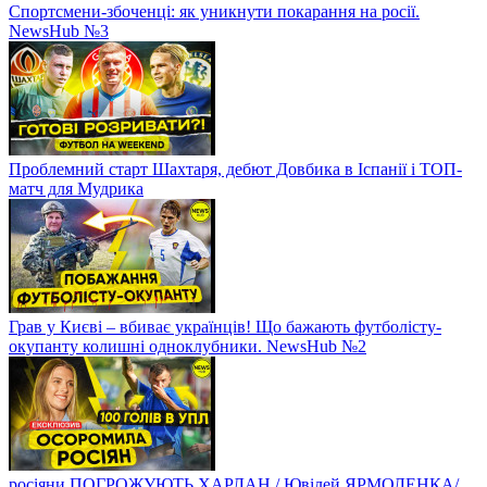
Спортсмени-збоченці: як уникнути покарання на росії.
NewsHub №3
Проблемний старт Шахтаря, дебют Довбика в Іспанії і ТОП-
матч для Мудрика
Грав у Києві – вбиває українців! Що бажають футболісту-
окупанту колишні одноклубники. NewsHub №2
росіяни ПОГРОЖУЮТЬ ХАРЛАН / Ювілей ЯРМОЛЕНКА/