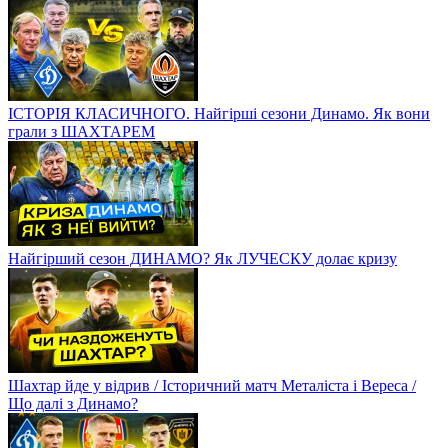
ІСТОРІЯ КЛАСИЧНОГО. Найгірші сезони Динамо. Як вони
грали з ШАХТАРЕМ
Найгірший сезон ДИНАМО? Як ЛУЧЕСКУ долає кризу
Шахтар йде у відрив / Історичний матч Металіста і Вереса /
Що далі з Динамо?