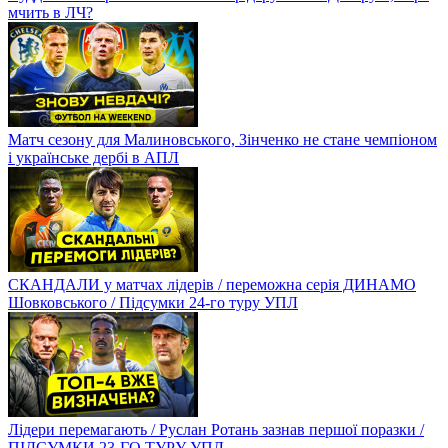
мчить в ЛЧ?
Матч сезону для Малиновського, Зінченко не стане чемпіоном
і українське дербі в АПЛ
СКАНДАЛИ у матчах лідерів / переможна серія ДИНАМО
Шовковського / Підсумки 24-го туру УПЛ
Лідери перемагають / Руслан Ротань зазнав першої поразки /
ПІДСУМКИ 23-ГО ТУРУ УПЛ