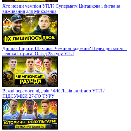
Хто новий чемпіон УПЛ? Суперматч Циганкова і битва за
виживання для Миколенка
Дніпро-1 проти Шахтаря. Чемпіон відомий? Перехідні матчі –
велика інтрига! Огляд 28 туру УПЛ
Важкі перемоги лідерів / ФК Львів вилітає з УПЛ /
ПІДСУМКИ 27-ГО ТУРУ