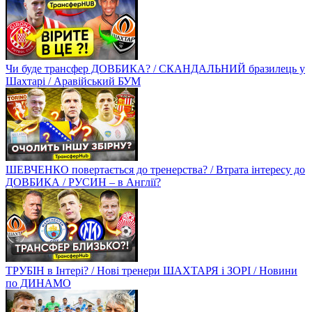
Чи буде трансфер ДОВБИКА? / СКАНДАЛЬНИЙ бразилець у
Шахтарі / Аравійський БУМ
ШЕВЧЕНКО повертається до тренерства? / Втрата інтересу до
ДОВБИКА / РУСИН – в Англії?
ТРУБІН в Інтері? / Нові тренери ШАХТАРЯ і ЗОРІ / Новини
по ДИНАМО