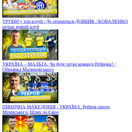
ТРУБІН у топ-клубі / Де опиниться ДОВБИК / КОВАЛЕНКО
шукає новий клуб
УКРАЇНА – МАЛЬТА. Чи буде легко команді Реброва? /
Обіцянка Малиновського
ПІВНІЧНА МАКЕДОНІЯ - УКРАЇНА. Ребров проти
Мілевського/ Шлях до Євро