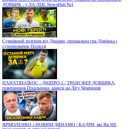
ДОВБИК - у ЛА ЛІЗІ. NewsHub №1
Сумнівний розгром від Динамо, прощальна гра Довбика і
суперновачок Полісся
ПАНАТІНАЇКОС - ДНІПРО-1 / ТРАНСФЕР ДОВБИКА,
повернення Піхальонка, шанси на Лігу Чемпіонів
ЯРМОЛЕНКО з НОВИМ ДИНАМО / КАДРИ, які Ви НЕ