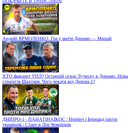
ПОБАЧИТЕ В ТРАНСЛЯЦІЇ
Андрій ЯРМОЛЕНКО. Гра у матчі Динамо — Минай
ХТО фаворит УПЛ? Останній сезон Луческу в Динамо. Нова
стратегія Шахтаря. Чого чекати від Дніпра-1?
ДНІПРО-1 - ПАНАТІНАЇКОС / Вербич і Бернард проти
українців / Старт в Лізі Чемпіонів