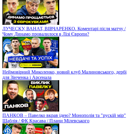
ЛУЧЕСКУ, ВАНАТ, ВІВЧАРЕНКО. Коментарі після матчу /
Чому Динамо провалилося в Лізі Європи?
Неймовірний Миколенко, новий клуб Малиновського, дербі
для Зінченка і Арсенала
ПАНКОВ – Павелко вкрав ідею? Монополія та "рускій мір"
Шаблія / ФК Красава / Плани Мілевського