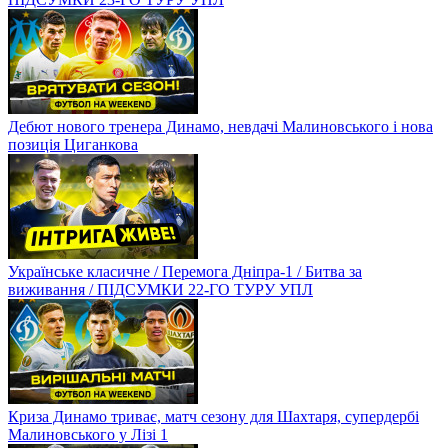
Дебют нового тренера Динамо, невдачі Малиновського і нова
позиція Циганкова
Українське класичне / Перемога Дніпра-1 / Битва за
виживання / ПІДСУМКИ 22-ГО ТУРУ УПЛ
Криза Динамо триває, матч сезону для Шахтаря, супердербі
Малиновського у Лізі 1