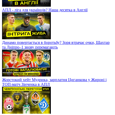
АПЛ - ліга для українців? Наша десятка в Англії
Динамо повертається в боротьбу? Зоря втрачає очки, Шахтар
та Дніпро–1 знову перемагають
Жорстокий хейт Мудрика, зарплатня Циганкова у Жироні і
ТОП-матч Зінченка в АПЛ