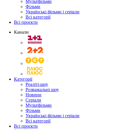
Мультфільми
Фільми
Українські фільми і серіали
Всі категорії
Всі проєкти
Канали
Категорії
Реаліті-шоу
Розважальні шоу
Новини
Серіали
Мультфільми
Фільми
Українські фільми і серіали
Всі категорії
Всі проєкти