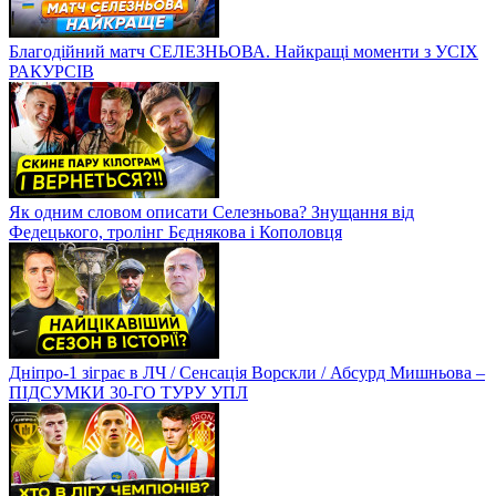
Благодійний матч СЕЛЕЗНЬОВА. Найкращі моменти з УСІХ
РАКУРСІВ
Як одним словом описати Селезньова? Знущання від
Федецького, тролінг Бєднякова і Кополовця
Дніпро-1 зіграє в ЛЧ / Сенсація Ворскли / Абсурд Мишньова –
ПІДСУМКИ 30-ГО ТУРУ УПЛ