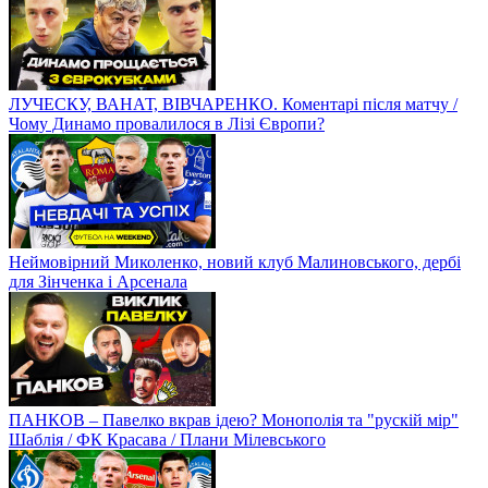
ЛУЧЕСКУ, ВАНАТ, ВІВЧАРЕНКО. Коментарі після матчу /
Чому Динамо провалилося в Лізі Європи?
Неймовірний Миколенко, новий клуб Малиновського, дербі
для Зінченка і Арсенала
ПАНКОВ – Павелко вкрав ідею? Монополія та "рускій мір"
Шаблія / ФК Красава / Плани Мілевського