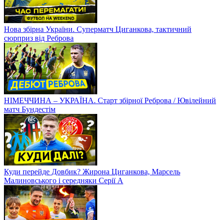
Нова збірна України. Суперматч Циганкова, тактичний
сюрприз від Реброва
НІМЕЧЧИНА – УКРАЇНА. Старт збірної Реброва / Ювілейний
матч Бундестім
Куди перейде Довбик? Жирона Циганкова, Марсель
Малиновського і середняки Серії А