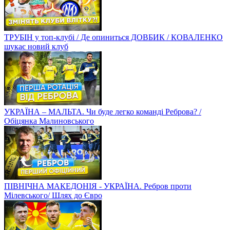
ТРУБІН у топ-клубі / Де опиниться ДОВБИК / КОВАЛЕНКО
шукає новий клуб
УКРАЇНА – МАЛЬТА. Чи буде легко команді Реброва? /
Обіцянка Малиновського
ПІВНІЧНА МАКЕДОНІЯ - УКРАЇНА. Ребров проти
Мілевського/ Шлях до Євро