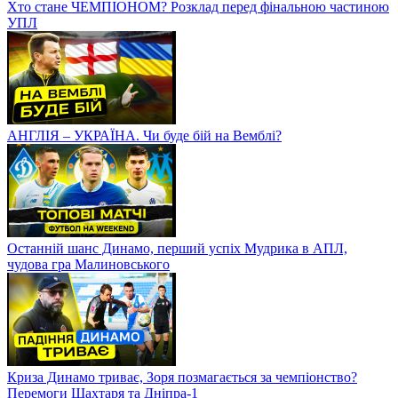
Хто стане ЧЕМПІОНОМ? Розклад перед фінальною частиною
УПЛ
АНГЛІЯ – УКРАЇНА. Чи буде бій на Вемблі?
Останній шанс Динамо, перший успіх Мудрика в АПЛ,
чудова гра Малиновського
Криза Динамо триває, Зоря позмагається за чемпіонство?
Перемоги Шахтаря та Дніпра-1