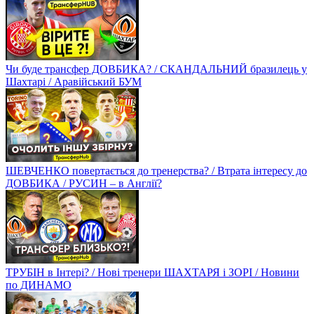
Чи буде трансфер ДОВБИКА? / СКАНДАЛЬНИЙ бразилець у
Шахтарі / Аравійський БУМ
ШЕВЧЕНКО повертається до тренерства? / Втрата інтересу до
ДОВБИКА / РУСИН – в Англії?
ТРУБІН в Інтері? / Нові тренери ШАХТАРЯ і ЗОРІ / Новини
по ДИНАМО