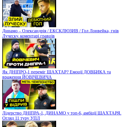
Динамо – Олександрія / ЕКСКЛЮЗИВ / Гол Лонвейка, гнів
Луческу, коментарі гравців
Як ДНІПРО-1 переміг ШАХТАР? Емоції ДОВБИКА та
враження ЙОВІЧЕВИЧА
Лідерство ДНІПРА-1, ДИНАМО у топ-6, амбіції ШАХТАРЯ.
Огляд 11 туру УПЛ