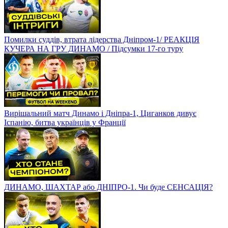
Помилки суддів, втрата лідерства Дніпром-1/ РЕАКЦІЯ
КУЧЕРА НА ГРУ ДИНАМО / Підсумки 17-го туру
Вирішальний матч Динамо і Дніпра-1, Циганков дивує
Іспанію, битва українців у Франції
ДИНАМО, ШАХТАР або ДНІПРО-1. Чи буде СЕНСАЦІЯ?