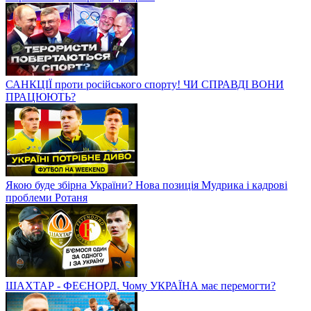
САНКЦІЇ проти російського спорту! ЧИ СПРАВДІ ВОНИ
ПРАЦЮЮТЬ?
Якою буде збірна України? Нова позиція Мудрика і кадрові
проблеми Ротаня
ШАХТАР - ФЕЄНОРД. Чому УКРАЇНА має перемогти?