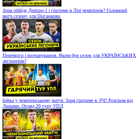
Зоря обійде Дніпро-1 і гратиме в Лізі чемпіонів? Головний
матч сезону для Циганкова
Перемоги і розчарування. Яким був сезон для УКРАЇНСЬКИХ
легіонерів?
Бійка у чемпіонському матчі. Зоря гратиме в ЛЧ? Розгром від
Динамо. Огляд 29 туру УПЛ