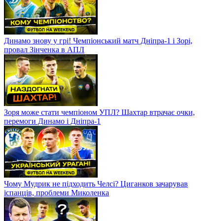
Динамо знову у грі! Чемпіонський матч Дніпра-1 і Зорі,
провал Зінченка в АПЛ
Зоря може стати чемпіоном УПЛ? Шахтар втрачає очки,
перемоги Динамо і Дніпра-1
Чому Мудрик не підходить Челсі? Циганков зачарував
іспанців, проблеми Миколенка