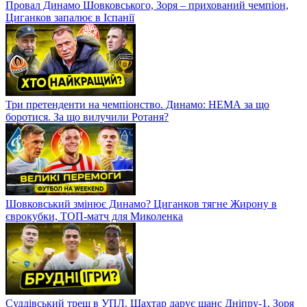
Провал Динамо Шовковського, Зоря – прихований чемпіон,
Циганков запалює в Іспанії
Три претенденти на чемпіонство. Динамо: НЕМА за що
боротися. За що вилучили Ротаня?
Шовковський змінює Динамо? Циганков тягне Жирону в
єврокубки, ТОП-матч для Миколенка
Суддівський треш в УПЛ. Шахтар дарує шанс Дніпру-1, Зоря