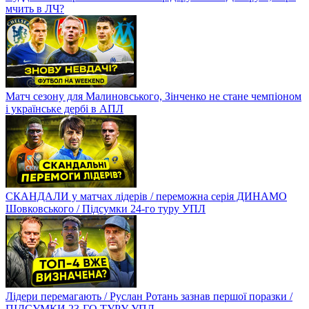
мчить в ЛЧ?
Матч сезону для Малиновського, Зінченко не стане чемпіоном
і українське дербі в АПЛ
СКАНДАЛИ у матчах лідерів / переможна серія ДИНАМО
Шовковського / Підсумки 24-го туру УПЛ
Лідери перемагають / Руслан Ротань зазнав першої поразки /
ПІДСУМКИ 23-ГО ТУРУ УПЛ