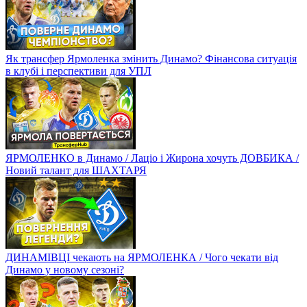
Як трансфер Ярмоленка змінить Динамо? Фінансова ситуація
в клубі і перспективи для УПЛ
ЯРМОЛЕНКО в Динамо / Лаціо і Жирона хочуть ДОВБИКА /
Новий талант для ШАХТАРЯ
ДИНАМІВЦІ чекають на ЯРМОЛЕНКА / Чого чекати від
Динамо у новому сезоні?