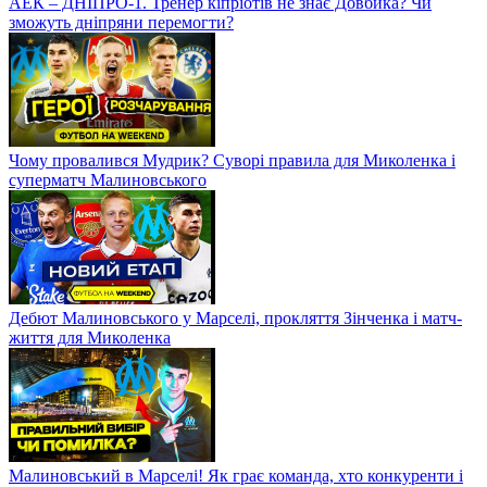
АЕК – ДНІПРО-1. Тренер кіпріотів не знає Довбика? Чи
зможуть дніпряни перемогти?
Чому провалився Мудрик? Суворі правила для Миколенка і
суперматч Малиновського
Дебют Малиновського у Марселі, прокляття Зінченка і матч-
життя для Миколенка
Малиновський в Марселі! Як грає команда, хто конкуренти і