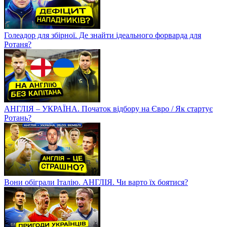
Голеадор для збірної. Де знайти ідеального форварда для
Ротаня?
АНГЛІЯ – УКРАЇНА. Початок відбору на Євро / Як стартує
Ротань?
Вони обіграли Італію. АНГЛІЯ. Чи варто їх боятися?