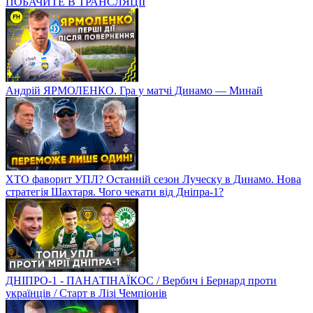
ПОБАЧИТЕ В ТРАНСЛЯЦІЇ
Андрій ЯРМОЛЕНКО. Гра у матчі Динамо — Минай
ХТО фаворит УПЛ? Останній сезон Луческу в Динамо. Нова
стратегія Шахтаря. Чого чекати від Дніпра-1?
ДНІПРО-1 - ПАНАТІНАЇКОС / Вербич і Бернард проти
українців / Старт в Лізі Чемпіонів