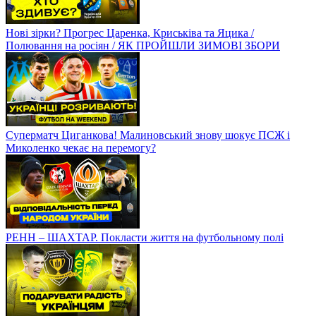
Нові зірки? Прогрес Царенка, Криськіва та Яцика /
Полювання на росіян / ЯК ПРОЙШЛИ ЗИМОВІ ЗБОРИ
Суперматч Циганкова! Малиновський знову шокує ПСЖ і
Миколенко чекає на перемогу?
РЕНН – ШАХТАР. Покласти життя на футбольному полі