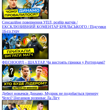
Сенсаційне повернення УПЛ, розбір матчів /
ЕКСКЛЮЗИВНИЙ КОМЕНТАР БУЯЛЬСЬКОГО / Підсумки
16-го туру
ФЕЄНООРД – ШАХТАР. Чи вистоять гірники у Роттердамі?
Дебют новачків Динамо, Мудрик не подобається тренеру
Челсі? Циганков розриває Ла Лігу