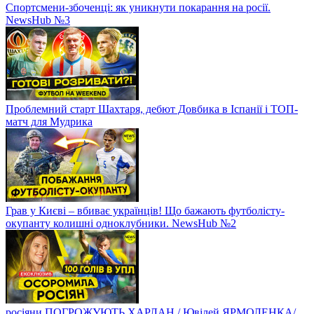
Спортсмени-збоченці: як уникнути покарання на росії.
NewsHub №3
Проблемний старт Шахтаря, дебют Довбика в Іспанії і ТОП-
матч для Мудрика
Грав у Києві – вбиває українців! Що бажають футболісту-
окупанту колишні одноклубники. NewsHub №2
росіяни ПОГРОЖУЮТЬ ХАРЛАН / Ювілей ЯРМОЛЕНКА/