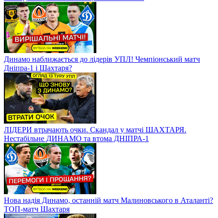
Динамо наближається до лідерів УПЛ! Чемпіонський матч
Дніпра-1 і Шахтаря?
ЛІДЕРИ втрачають очки. Скандал у матчі ШАХТАРЯ.
Нестабільне ДИНАМО та втома ДНІПРА-1
Нова надія Динамо, останній матч Малиновського в Аталанті?
ТОП-матч Шахтаря