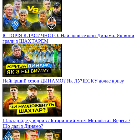
ІСТОРІЯ КЛАСИЧНОГО. Найгірші сезони Динамо. Як вони
грали з ШАХТАРЕМ
Найгірший сезон ДИНАМО? Як ЛУЧЕСКУ долає кризу
Шахтар йде у відрив / Історичний матч Металіста і Вереса /
Що далі з Динамо?