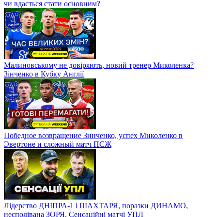
чи вдасться стати основним?
Малиновському не довіряють, новий тренер Миколенка?
Зінченко в Кубку Англії
Победное возвращение Зинченко, успех Миколенко в
Эвертоне и сложный матч ПСЖ
Лідерство ДНІПРА-1 і ШАХТАРЯ, поразки ДИНАМО,
несподівана ЗОРЯ. Сенсаційні матчі УПЛ