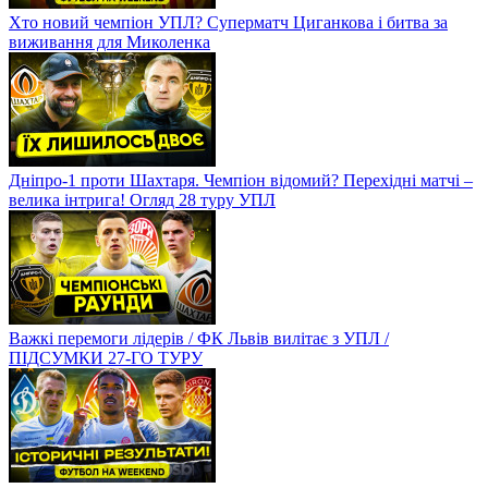
Хто новий чемпіон УПЛ? Суперматч Циганкова і битва за
виживання для Миколенка
Дніпро-1 проти Шахтаря. Чемпіон відомий? Перехідні матчі –
велика інтрига! Огляд 28 туру УПЛ
Важкі перемоги лідерів / ФК Львів вилітає з УПЛ /
ПІДСУМКИ 27-ГО ТУРУ