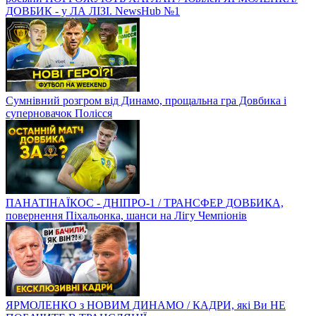
ДОВБИК - у ЛА ЛІЗІ. NewsHub №1
Сумнівний розгром від Динамо, прощальна гра Довбика і
суперновачок Полісся
ПАНАТІНАЇКОС - ДНІПРО-1 / ТРАНСФЕР ДОВБИКА,
повернення Піхальонка, шанси на Лігу Чемпіонів
ЯРМОЛЕНКО з НОВИМ ДИНАМО / КАДРИ, які Ви НЕ