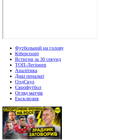
Футбольний на голову
Кіберспорт
Встигни за 30 секунд
ТОП-Легіонер
Аналітика
Дикі пенальті
ОлдСкул
Єврофутбол
Огляд матчів
Ексклюзив