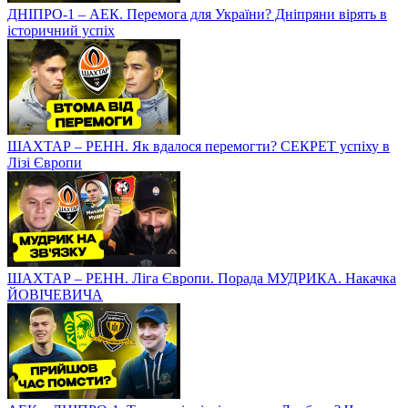
ДНІПРО-1 – АЕК. Перемога для України? Дніпряни вірять в
історичний успіх
ШАХТАР – РЕНН. Як вдалося перемогти? СЕКРЕТ успіху в
Лізі Європи
ШАХТАР – РЕНН. Ліга Європи. Порада МУДРИКА. Накачка
ЙОВІЧЕВИЧА