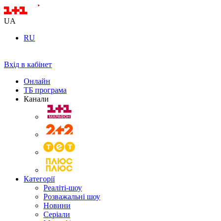
UA
RU
Вхід в кабінет
Онлайн
ТБ програма
Канали
Категорії
Реаліті-шоу
Розважальні шоу
Новини
Серіали