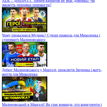
АЕК – ДНІПРО-1. Тренер кіпріотів не знає Довбика? Чи
зможуть дніпряни перемогти?
Чому провалився Мудрик? Суворі правила для Миколенка і
суперматч Малиновського
Дебют Малиновського у Марселі, прокляття Зінченка і матч-
життя для Миколенка
Малиновський в Марселі! Як грає команда, хто конкуренти і