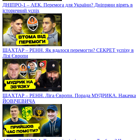
ДНІПРО-1 – АЕК. Перемога для України? Дніпряни вірять в
історичний успіх
ШАХТАР – РЕНН. Як вдалося перемогти? СЕКРЕТ успіху в
Лізі Європи
ШАХТАР – РЕНН. Ліга Європи. Порада МУДРИКА. Накачка
ЙОВІЧЕВИЧА