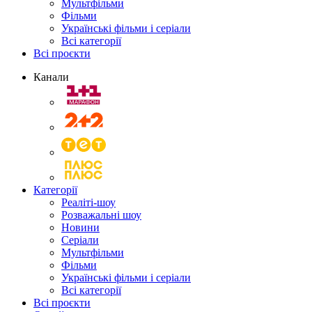
Мультфільми
Фільми
Українські фільми і серіали
Всі категорії
Всі проєкти
Канали
Категорії
Реаліті-шоу
Розважальні шоу
Новини
Серіали
Мультфільми
Фільми
Українські фільми і серіали
Всі категорії
Всі проєкти