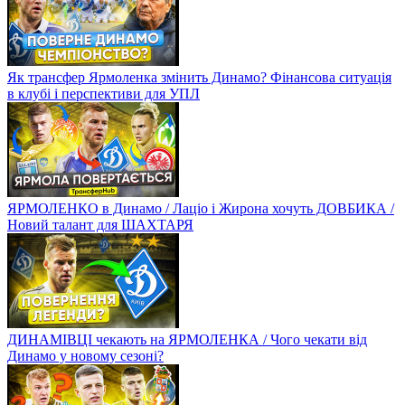
Як трансфер Ярмоленка змінить Динамо? Фінансова ситуація
в клубі і перспективи для УПЛ
ЯРМОЛЕНКО в Динамо / Лаціо і Жирона хочуть ДОВБИКА /
Новий талант для ШАХТАРЯ
ДИНАМІВЦІ чекають на ЯРМОЛЕНКА / Чого чекати від
Динамо у новому сезоні?