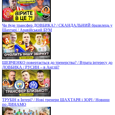
Чи буде трансфер ДОВБИКА? / СКАНДАЛЬНИЙ бразилець у
Шахтарі / Аравійський БУМ
ШЕВЧЕНКО повертається до тренерства? / Втрата інтересу до
ДОВБИКА / РУСИН – в Англії?
ТРУБІН в Інтері? / Нові тренери ШАХТАРЯ і ЗОРІ / Новини
по ДИНАМО