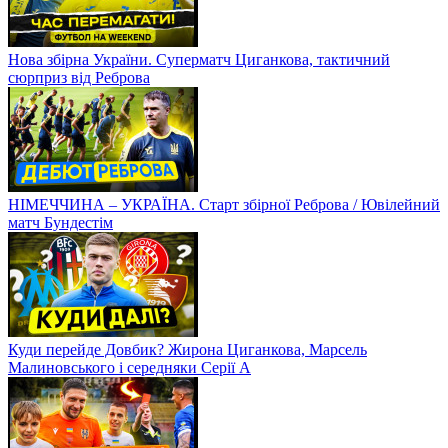
Нова збірна України. Суперматч Циганкова, тактичний
сюрприз від Реброва
НІМЕЧЧИНА – УКРАЇНА. Старт збірної Реброва / Ювілейний
матч Бундестім
Куди перейде Довбик? Жирона Циганкова, Марсель
Малиновського і середняки Серії А