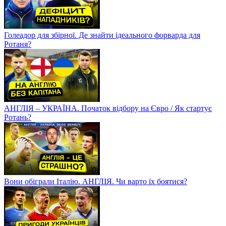
Голеадор для збірної. Де знайти ідеального форварда для
Ротаня?
АНГЛІЯ – УКРАЇНА. Початок відбору на Євро / Як стартує
Ротань?
Вони обіграли Італію. АНГЛІЯ. Чи варто їх боятися?