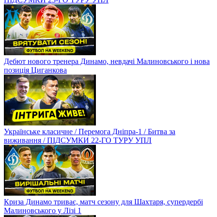
Дебют нового тренера Динамо, невдачі Малиновського і нова
позиція Циганкова
Українське класичне / Перемога Дніпра-1 / Битва за
виживання / ПІДСУМКИ 22-ГО ТУРУ УПЛ
Криза Динамо триває, матч сезону для Шахтаря, супердербі
Малиновського у Лізі 1