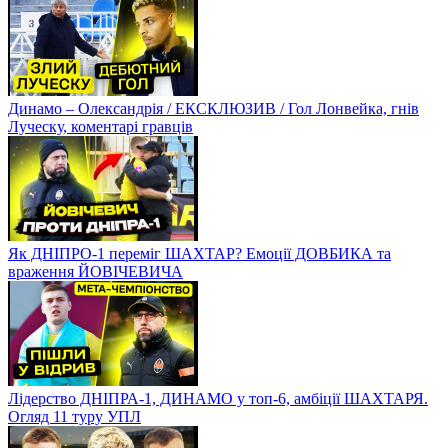
Динамо – Олександрія / ЕКСКЛЮЗИВ / Гол Лонвейка, гнів
Луческу, коментарі гравців
Як ДНІПРО-1 переміг ШАХТАР? Емоції ДОВБИКА та
враження ЙОВІЧЕВИЧА
Лідерство ДНІПРА-1, ДИНАМО у топ-6, амбіції ШАХТАРЯ.
Огляд 11 туру УПЛ