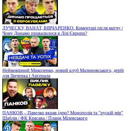
ЛУЧЕСКУ, ВАНАТ, ВІВЧАРЕНКО. Коментарі після матчу /
Чому Динамо провалилося в Лізі Європи?
Неймовірний Миколенко, новий клуб Малиновського, дербі
для Зінченка і Арсенала
ПАНКОВ – Павелко вкрав ідею? Монополія та "рускій мір"
Шаблія / ФК Красава / Плани Мілевського