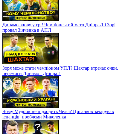
Динамо знову у грі! Чемпіонський матч Дніпра-1 і Зорі,
провал Зінченка в АПЛ
Зоря може стати чемпіоном УПЛ? Шахтар втрачає очки,
перемоги Динамо і Дніпра-1
Чому Мудрик не підходить Челсі? Циганков зачарував
іспанців, проблеми Миколенка