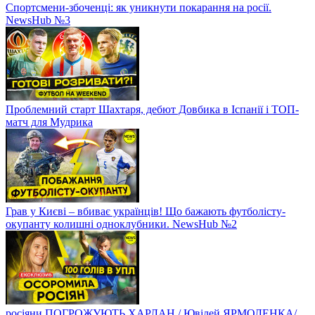
Спортсмени-збоченці: як уникнути покарання на росії.
NewsHub №3
Проблемний старт Шахтаря, дебют Довбика в Іспанії і ТОП-
матч для Мудрика
Грав у Києві – вбиває українців! Що бажають футболісту-
окупанту колишні одноклубники. NewsHub №2
росіяни ПОГРОЖУЮТЬ ХАРЛАН / Ювілей ЯРМОЛЕНКА/