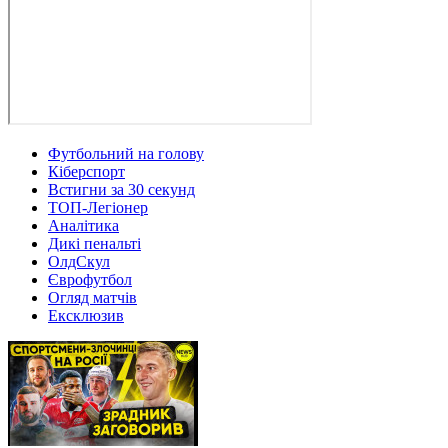
Футбольний на голову
Кіберспорт
Встигни за 30 секунд
ТОП-Легіонер
Аналітика
Дикі пенальті
ОлдСкул
Єврофутбол
Огляд матчів
Ексклюзив