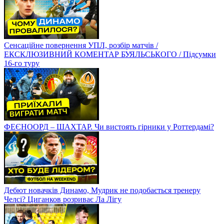
Сенсаційне повернення УПЛ, розбір матчів /
ЕКСКЛЮЗИВНИЙ КОМЕНТАР БУЯЛЬСЬКОГО / Підсумки
16-го туру
ФЕЄНООРД – ШАХТАР. Чи вистоять гірники у Роттердамі?
Дебют новачків Динамо, Мудрик не подобається тренеру
Челсі? Циганков розриває Ла Лігу