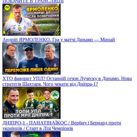
ПОБАЧИТЕ В ТРАНСЛЯЦІЇ
Андрій ЯРМОЛЕНКО. Гра у матчі Динамо — Минай
ХТО фаворит УПЛ? Останній сезон Луческу в Динамо. Нова
стратегія Шахтаря. Чого чекати від Дніпра-1?
ДНІПРО-1 - ПАНАТІНАЇКОС / Вербич і Бернард проти
українців / Старт в Лізі Чемпіонів