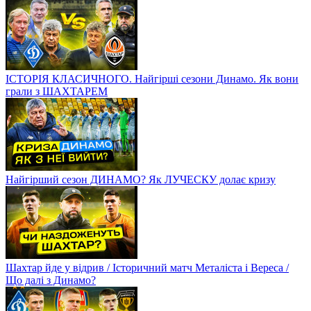
ІСТОРІЯ КЛАСИЧНОГО. Найгірші сезони Динамо. Як вони
грали з ШАХТАРЕМ
Найгірший сезон ДИНАМО? Як ЛУЧЕСКУ долає кризу
Шахтар йде у відрив / Історичний матч Металіста і Вереса /
Що далі з Динамо?