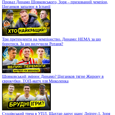
Провал Динамо Шовковського, Зоря – прихований чемпіон,
Циганков запалює в Іспанії
Три претенденти на чемпіонство. Динамо: НЕМА за що
боротися. За що вилучили Ротаня?
Шовковський змінює Динамо? Циганков тягне Жирону в
єврокубки, ТОП-матч для Миколенка
Суддівський треш в УПЛ. Шахтар дарує шанс Дніпру-1, Зоря