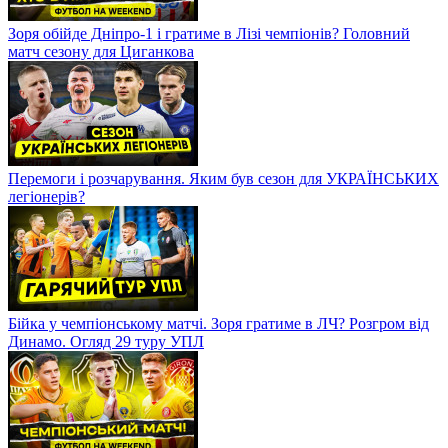
Зоря обійде Дніпро-1 і гратиме в Лізі чемпіонів? Головний
матч сезону для Циганкова
Перемоги і розчарування. Яким був сезон для УКРАЇНСЬКИХ
легіонерів?
Бійка у чемпіонському матчі. Зоря гратиме в ЛЧ? Розгром від
Динамо. Огляд 29 туру УПЛ