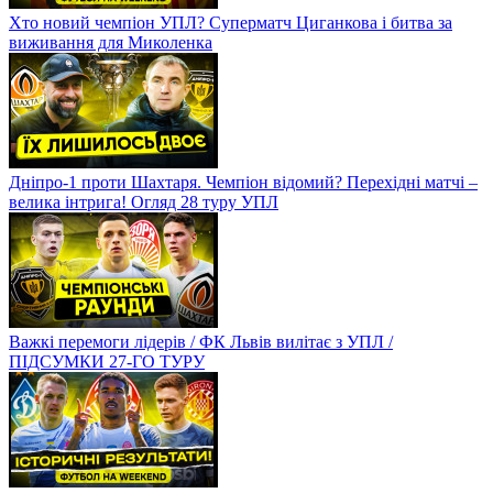
Хто новий чемпіон УПЛ? Суперматч Циганкова і битва за
виживання для Миколенка
Дніпро-1 проти Шахтаря. Чемпіон відомий? Перехідні матчі –
велика інтрига! Огляд 28 туру УПЛ
Важкі перемоги лідерів / ФК Львів вилітає з УПЛ /
ПІДСУМКИ 27-ГО ТУРУ