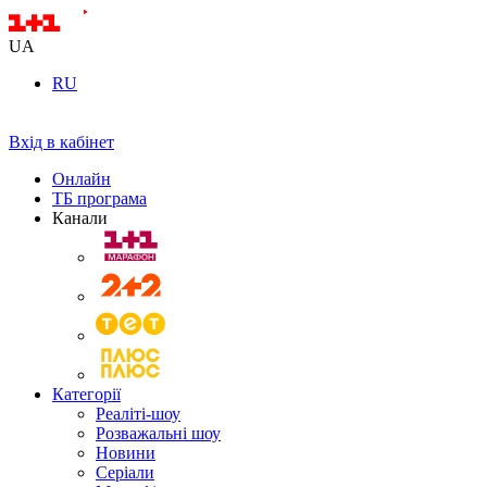
UA
RU
Вхід в кабінет
Онлайн
ТБ програма
Канали
Категорії
Реаліті-шоу
Розважальні шоу
Новини
Серіали