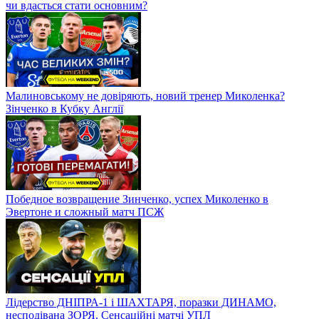
чи вдасться стати основним?
Малиновському не довіряють, новий тренер Миколенка?
Зінченко в Кубку Англії
Победное возвращение Зинченко, успех Миколенко в
Эвертоне и сложный матч ПСЖ
Лідерство ДНІПРА-1 і ШАХТАРЯ, поразки ДИНАМО,
несподівана ЗОРЯ. Сенсаційні матчі УПЛ