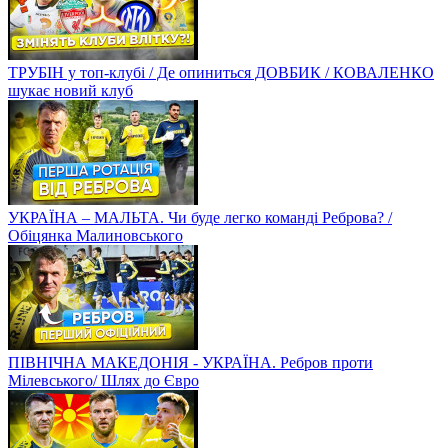
ТРУБІН у топ-клубі / Де опиниться ДОВБИК / КОВАЛЕНКО
шукає новий клуб
УКРАЇНА – МАЛЬТА. Чи буде легко команді Реброва? /
Обіцянка Малиновського
ПІВНІЧНА МАКЕДОНІЯ - УКРАЇНА. Ребров проти
Мілевського/ Шлях до Євро