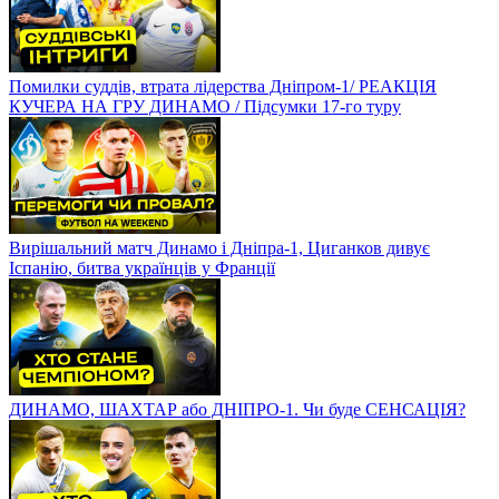
Помилки суддів, втрата лідерства Дніпром-1/ РЕАКЦІЯ
КУЧЕРА НА ГРУ ДИНАМО / Підсумки 17-го туру
Вирішальний матч Динамо і Дніпра-1, Циганков дивує
Іспанію, битва українців у Франції
ДИНАМО, ШАХТАР або ДНІПРО-1. Чи буде СЕНСАЦІЯ?