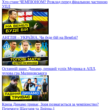
Хто стане ЧЕМПІОНОМ? Розклад перед фінальною частиною
УПЛ
АНГЛІЯ – УКРАЇНА. Чи буде бій на Вемблі?
Останній шанс Динамо, перший успіх Мудрика в АПЛ,
чудова гра Малиновського
Криза Динамо триває, Зоря позмагається за чемпіонство?
Перемоги Шахтаря та Дніпра-1