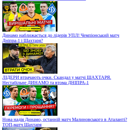
Динамо наближається до лідерів УПЛ! Чемпіонський матч
Дніпра-1 і Шахтаря?
ЛІДЕРИ втрачають очки. Скандал у матчі ШАХТАРЯ.
Нестабільне ДИНАМО та втома ДНІПРА-1
Нова надія Динамо, останній матч Малиновського в Аталанті?
ТОП-матч Шахтаря