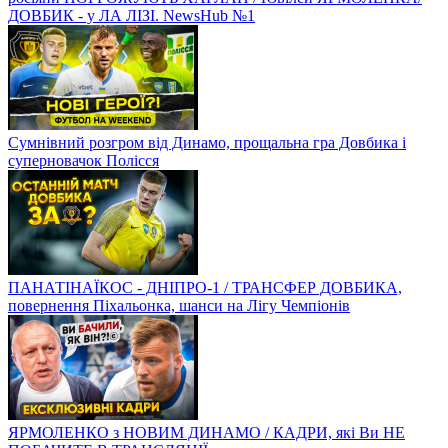
ДОВБИК - у ЛА ЛІЗІ. NewsHub №1
Сумнівний розгром від Динамо, прощальна гра Довбика і
суперновачок Полісся
ПАНАТІНАЇКОС - ДНІПРО-1 / ТРАНСФЕР ДОВБИКА,
повернення Піхальонка, шанси на Лігу Чемпіонів
ЯРМОЛЕНКО з НОВИМ ДИНАМО / КАДРИ, які Ви НЕ