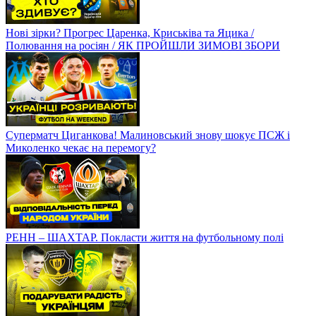
Нові зірки? Прогрес Царенка, Криськіва та Яцика /
Полювання на росіян / ЯК ПРОЙШЛИ ЗИМОВІ ЗБОРИ
Суперматч Циганкова! Малиновський знову шокує ПСЖ і
Миколенко чекає на перемогу?
РЕНН – ШАХТАР. Покласти життя на футбольному полі