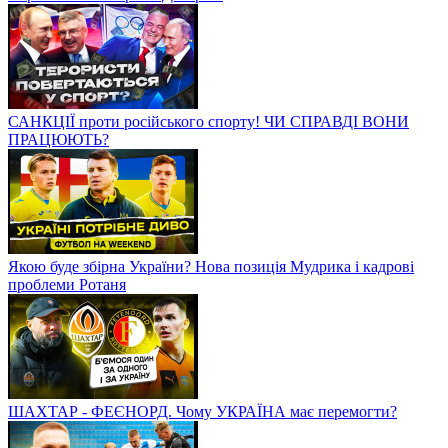
САНКЦІЇ проти російського спорту! ЧИ СПРАВДІ ВОНИ
ПРАЦЮЮТЬ?
Якою буде збірна України? Нова позиція Мудрика і кадрові
проблеми Ротаня
ШАХТАР - ФЕЄНОРД. Чому УКРАЇНА має перемогти?