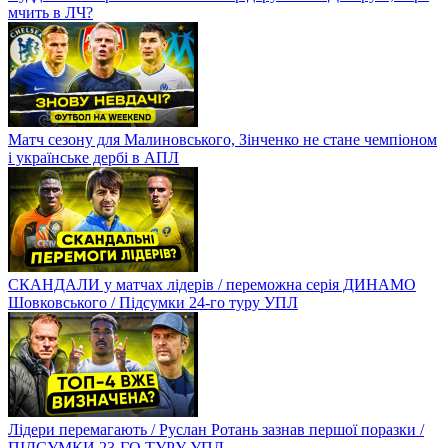
мчить в ЛЧ?
Матч сезону для Малиновського, Зінченко не стане чемпіоном
і українське дербі в АПЛ
СКАНДАЛИ у матчах лідерів / переможна серія ДИНАМО
Шовковського / Підсумки 24-го туру УПЛ
Лідери перемагають / Руслан Ротань зазнав першої поразки /
ПІДСУМКИ 23-ГО ТУРУ УПЛ