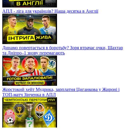
АПЛ - ліга для українців? Наша десятка в Англії
Динамо повертається в боротьбу? Зоря втрачає очки, Шахтар
та Дніпро–1 знову перемагають
Жорстокий хейт Мудрика, зарплатня Циганкова у Жироні і
ТОП-матч Зінченка в АПЛ