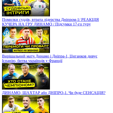
Помилки суддів, втрата лідерства Дніпром-1/ РЕАКЦІЯ
КУЧЕРА НА ГРУ ДИНАМО / Підсумки 17-го туру
Вирішальний матч Динамо і Дніпра-1, Циганков дивує
Іспанію, битва українців у Франції
ДИНАМО, ШАХТАР або ДНІПРО-1. Чи буде СЕНСАЦІЯ?