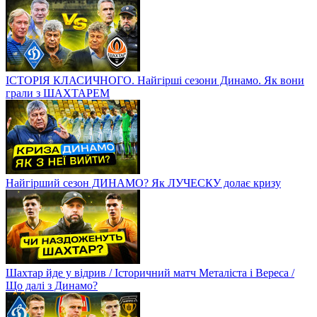
ІСТОРІЯ КЛАСИЧНОГО. Найгірші сезони Динамо. Як вони
грали з ШАХТАРЕМ
Найгірший сезон ДИНАМО? Як ЛУЧЕСКУ долає кризу
Шахтар йде у відрив / Історичний матч Металіста і Вереса /
Що далі з Динамо?