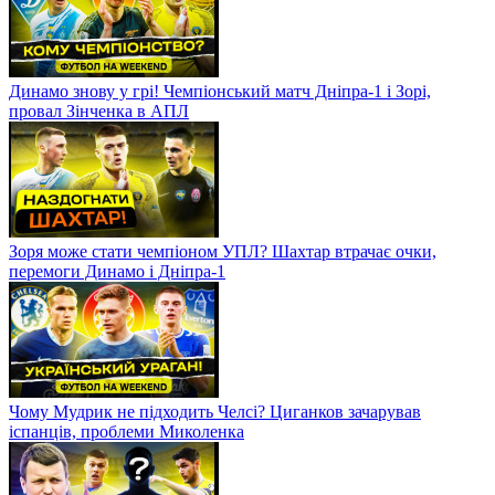
Динамо знову у грі! Чемпіонський матч Дніпра-1 і Зорі,
провал Зінченка в АПЛ
Зоря може стати чемпіоном УПЛ? Шахтар втрачає очки,
перемоги Динамо і Дніпра-1
Чому Мудрик не підходить Челсі? Циганков зачарував
іспанців, проблеми Миколенка