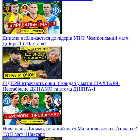
Динамо наближається до лідерів УПЛ! Чемпіонський матч
Дніпра-1 і Шахтаря?
ЛІДЕРИ втрачають очки. Скандал у матчі ШАХТАРЯ.
Нестабільне ДИНАМО та втома ДНІПРА-1
Нова надія Динамо, останній матч Малиновського в Аталанті?
ТОП-матч Шахтаря