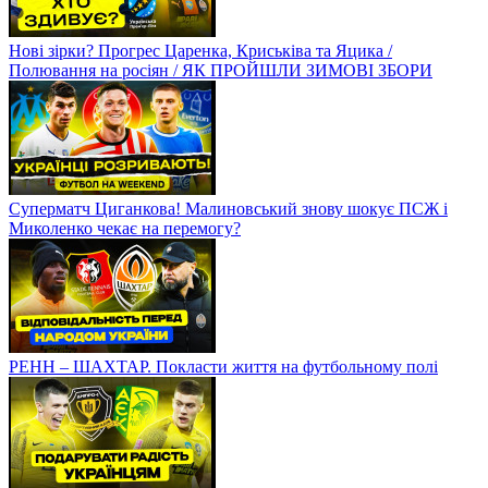
Нові зірки? Прогрес Царенка, Криськіва та Яцика /
Полювання на росіян / ЯК ПРОЙШЛИ ЗИМОВІ ЗБОРИ
Суперматч Циганкова! Малиновський знову шокує ПСЖ і
Миколенко чекає на перемогу?
РЕНН – ШАХТАР. Покласти життя на футбольному полі