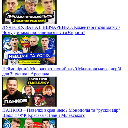
ЛУЧЕСКУ, ВАНАТ, ВІВЧАРЕНКО. Коментарі після матчу /
Чому Динамо провалилося в Лізі Європи?
Неймовірний Миколенко, новий клуб Малиновського, дербі
для Зінченка і Арсенала
ПАНКОВ – Павелко вкрав ідею? Монополія та "рускій мір"
Шаблія / ФК Красава / Плани Мілевського