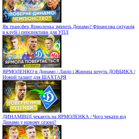
Як трансфер Ярмоленка змінить Динамо? Фінансова ситуація
в клубі і перспективи для УПЛ
ЯРМОЛЕНКО в Динамо / Лаціо і Жирона хочуть ДОВБИКА /
Новий талант для ШАХТАРЯ
ДИНАМІВЦІ чекають на ЯРМОЛЕНКА / Чого чекати від
Динамо у новому сезоні?