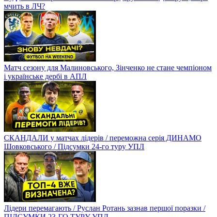
мчить в ЛЧ?
Матч сезону для Малиновського, Зінченко не стане чемпіоном
і українське дербі в АПЛ
СКАНДАЛИ у матчах лідерів / переможна серія ДИНАМО
Шовковського / Підсумки 24-го туру УПЛ
Лідери перемагають / Руслан Ротань зазнав першої поразки /
ПІДСУМКИ 23-ГО ТУРУ УПЛ