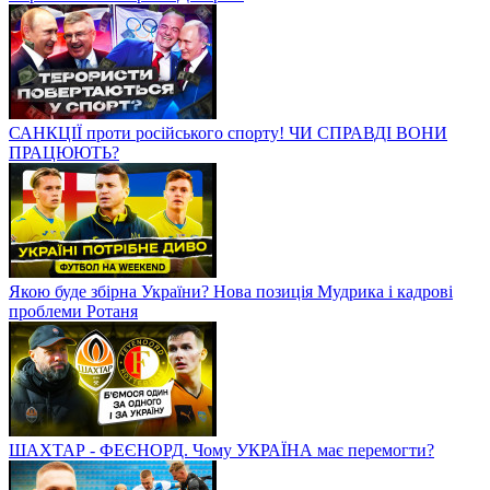
САНКЦІЇ проти російського спорту! ЧИ СПРАВДІ ВОНИ
ПРАЦЮЮТЬ?
Якою буде збірна України? Нова позиція Мудрика і кадрові
проблеми Ротаня
ШАХТАР - ФЕЄНОРД. Чому УКРАЇНА має перемогти?