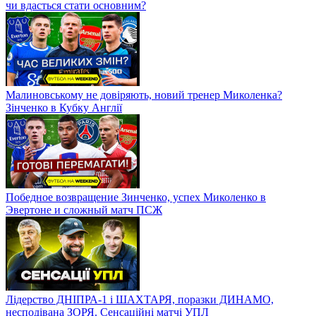
чи вдасться стати основним?
Малиновському не довіряють, новий тренер Миколенка?
Зінченко в Кубку Англії
Победное возвращение Зинченко, успех Миколенко в
Эвертоне и сложный матч ПСЖ
Лідерство ДНІПРА-1 і ШАХТАРЯ, поразки ДИНАМО,
несподівана ЗОРЯ. Сенсаційні матчі УПЛ