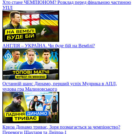
Хто стане ЧЕМПІОНОМ? Розклад перед фінальною частиною
УПЛ
АНГЛІЯ – УКРАЇНА. Чи буде бій на Вемблі?
Останній шанс Динамо, перший успіх Мудрика в АПЛ,
чудова гра Малиновського
Криза Динамо триває, Зоря позмагається за чемпіонство?
Перемоги Шахтаря та Дніпра-1