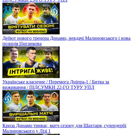
Дебют нового тренера Динамо, невдачі Малиновського і нова
позиція Циганкова
Українське класичне / Перемога Дніпра-1 / Битва за
виживання / ПІДСУМКИ 22-ГО ТУРУ УПЛ
Криза Динамо триває, матч сезону для Шахтаря, супердербі
Малиновського у Лізі 1