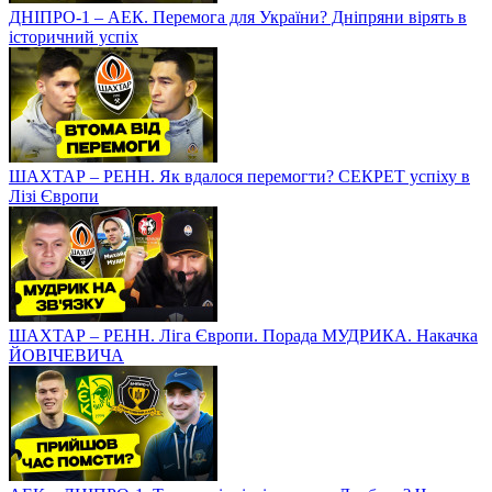
ДНІПРО-1 – АЕК. Перемога для України? Дніпряни вірять в
історичний успіх
ШАХТАР – РЕНН. Як вдалося перемогти? СЕКРЕТ успіху в
Лізі Європи
ШАХТАР – РЕНН. Ліга Європи. Порада МУДРИКА. Накачка
ЙОВІЧЕВИЧА