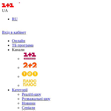
UA
RU
Вхід в кабінет
Онлайн
ТБ програма
Канали
Категорії
Реаліті-шоу
Розважальні шоу
Новини
Серіали