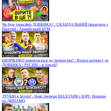
Чи буде трансфер ДОВБИКА? / СКАНДАЛЬНИЙ бразилець у
Шахтарі / Аравійський БУМ
ШЕВЧЕНКО повертається до тренерства? / Втрата інтересу до
ДОВБИКА / РУСИН – в Англії?
ТРУБІН в Інтері? / Нові тренери ШАХТАРЯ і ЗОРІ / Новини
по ДИНАМО