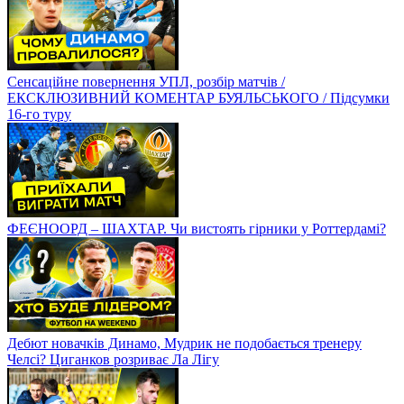
Сенсаційне повернення УПЛ, розбір матчів /
ЕКСКЛЮЗИВНИЙ КОМЕНТАР БУЯЛЬСЬКОГО / Підсумки
16-го туру
ФЕЄНООРД – ШАХТАР. Чи вистоять гірники у Роттердамі?
Дебют новачків Динамо, Мудрик не подобається тренеру
Челсі? Циганков розриває Ла Лігу