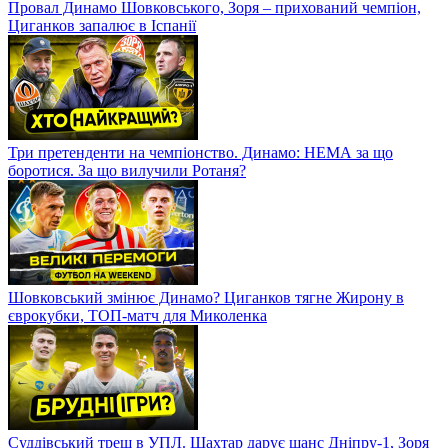
Провал Динамо Шовковського, Зоря – прихований чемпіон,
Циганков запалює в Іспанії
Три претенденти на чемпіонство. Динамо: НЕМА за що
боротися. За що вилучили Ротаня?
Шовковський змінює Динамо? Циганков тягне Жирону в
єврокубки, ТОП-матч для Миколенка
Суддівський треш в УПЛ. Шахтар дарує шанс Дніпру-1, Зоря