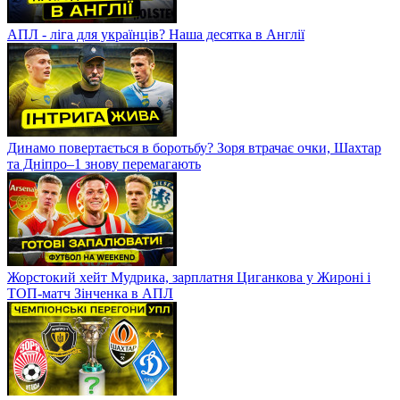
АПЛ - ліга для українців? Наша десятка в Англії
Динамо повертається в боротьбу? Зоря втрачає очки, Шахтар
та Дніпро–1 знову перемагають
Жорстокий хейт Мудрика, зарплатня Циганкова у Жироні і
ТОП-матч Зінченка в АПЛ