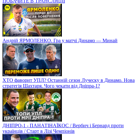
ПОБАЧИТЕ В ТРАНСЛЯЦІЇ
Андрій ЯРМОЛЕНКО. Гра у матчі Динамо — Минай
ХТО фаворит УПЛ? Останній сезон Луческу в Динамо. Нова
стратегія Шахтаря. Чого чекати від Дніпра-1?
ДНІПРО-1 - ПАНАТІНАЇКОС / Вербич і Бернард проти
українців / Старт в Лізі Чемпіонів