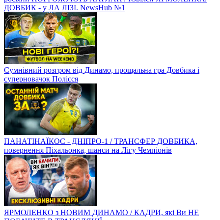
ДОВБИК - у ЛА ЛІЗІ. NewsHub №1
Сумнівний розгром від Динамо, прощальна гра Довбика і
суперновачок Полісся
ПАНАТІНАЇКОС - ДНІПРО-1 / ТРАНСФЕР ДОВБИКА,
повернення Піхальонка, шанси на Лігу Чемпіонів
ЯРМОЛЕНКО з НОВИМ ДИНАМО / КАДРИ, які Ви НЕ