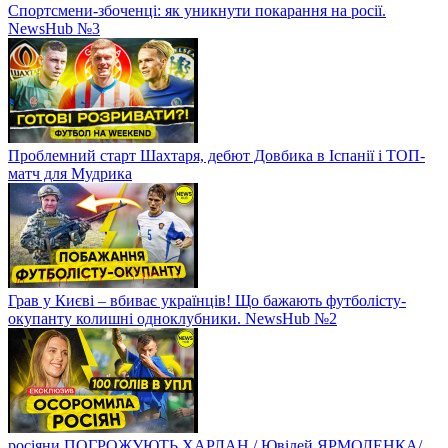
Спортсмени-збоченці: як уникнути покарання на росії.
NewsHub №3
Проблемний старт Шахтаря, дебют Довбика в Іспанії і ТОП-
матч для Мудрика
Грав у Києві – вбиває українців! Що бажають футболісту-
окупанту колишні одноклубники. NewsHub №2
росіяни ПОГРОЖУЮТЬ ХАРЛАН / Ювілей ЯРМОЛЕНКА/