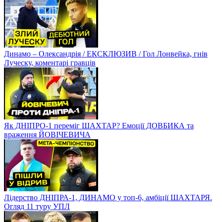
Динамо – Олександрія / ЕКСКЛЮЗИВ / Гол Лонвейка, гнів
Луческу, коментарі гравців
Як ДНІПРО-1 переміг ШАХТАР? Емоції ДОВБИКА та
враження ЙОВІЧЕВИЧА
Лідерство ДНІПРА-1, ДИНАМО у топ-6, амбіції ШАХТАРЯ.
Огляд 11 туру УПЛ