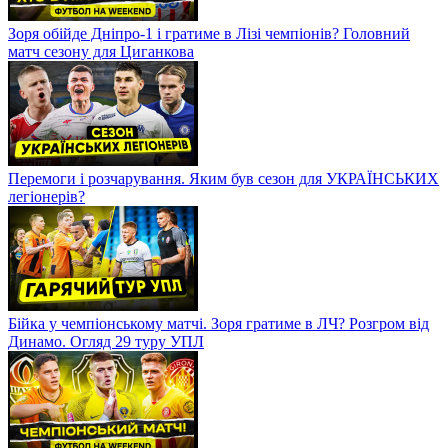
Зоря обійде Дніпро-1 і гратиме в Лізі чемпіонів? Головний
матч сезону для Циганкова
Перемоги і розчарування. Яким був сезон для УКРАЇНСЬКИХ
легіонерів?
Бійка у чемпіонському матчі. Зоря гратиме в ЛЧ? Розгром від
Динамо. Огляд 29 туру УПЛ