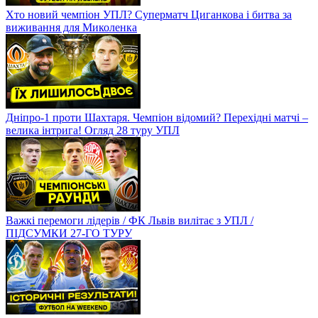
Хто новий чемпіон УПЛ? Суперматч Циганкова і битва за
виживання для Миколенка
Дніпро-1 проти Шахтаря. Чемпіон відомий? Перехідні матчі –
велика інтрига! Огляд 28 туру УПЛ
Важкі перемоги лідерів / ФК Львів вилітає з УПЛ /
ПІДСУМКИ 27-ГО ТУРУ