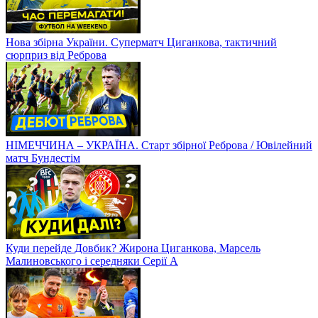
Нова збірна України. Суперматч Циганкова, тактичний
сюрприз від Реброва
НІМЕЧЧИНА – УКРАЇНА. Старт збірної Реброва / Ювілейний
матч Бундестім
Куди перейде Довбик? Жирона Циганкова, Марсель
Малиновського і середняки Серії А