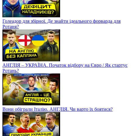
Голеадор для збірної. Де знайти ідеального форварда для
Ротаня?
АНГЛІЯ – УКРАЇНА. Початок відбору на Євро / Як стартує
Ротань?
Вони обіграли Італію. АНГЛІЯ. Чи варто їх боятися?