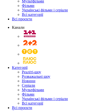
Мультфільми
Фільми
Українські фільми і серіали
Всі категорії
Всі проєкти
Канали
Категорії
Реаліті-шоу
Розважальні шоу
Новини
Серіали
Мультфільми
Фільми
Українські фільми і серіали
Всі категорії
Всі проєкти