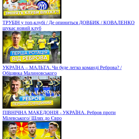
ТРУБІН у топ-клубі / Де опиниться ДОВБИК / КОВАЛЕНКО
шукає новий клуб
УКРАЇНА – МАЛЬТА. Чи буде легко команді Реброва? /
Обіцянка Малиновського
ПІВНІЧНА МАКЕДОНІЯ - УКРАЇНА. Ребров проти
Мілевського/ Шлях до Євро