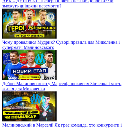
АЕК – ДНІПРО-1. Тренер кіпріотів не знає Довбика? Чи
зможуть дніпряни перемогти?
Чому провалився Мудрик? Суворі правила для Миколенка і
суперматч Малиновського
Дебют Малиновського у Марселі, прокляття Зінченка і матч-
життя для Миколенка
Малиновський в Марселі! Як грає команда, хто конкуренти і