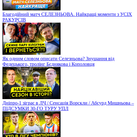
Благодійний матч СЕЛЕЗНЬОВА. Найкращі моменти з УСІХ
РАКУРСІВ
Як одним словом описати Селезньова? Знущання від
Федецького, тролінг Бєднякова і Кополовця
Дніпро-1 зіграє в ЛЧ / Сенсація Ворскли / Абсурд Мишньова –
ПІДСУМКИ 30-ГО ТУРУ УПЛ