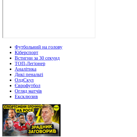
Футбольний на голову
Кіберспорт
Встигни за 30 секунд
ТОП-Легіонер
Аналітика
Дикі пенальті
ОлдСкул
Єврофутбол
Огляд матчів
Ексклюзив