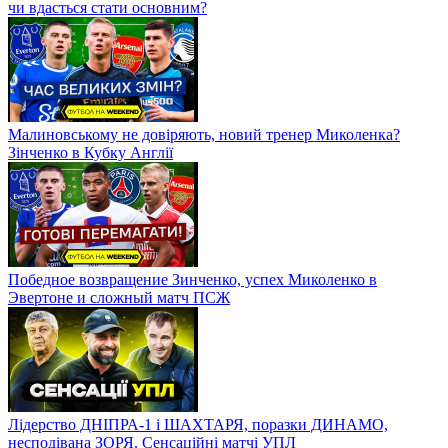
чи вдасться стати основним?
Малиновському не довіряють, новий тренер Миколенка?
Зінченко в Кубку Англії
Победное возвращение Зинченко, успех Миколенко в
Эвертоне и сложный матч ПСЖ
Лідерство ДНІПРА-1 і ШАХТАРЯ, поразки ДИНАМО,
несподівана ЗОРЯ. Сенсаційні матчі УПЛ