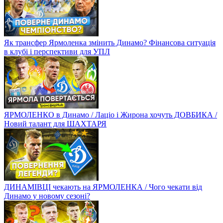
Як трансфер Ярмоленка змінить Динамо? Фінансова ситуація
в клубі і перспективи для УПЛ
ЯРМОЛЕНКО в Динамо / Лаціо і Жирона хочуть ДОВБИКА /
Новий талант для ШАХТАРЯ
ДИНАМІВЦІ чекають на ЯРМОЛЕНКА / Чого чекати від
Динамо у новому сезоні?