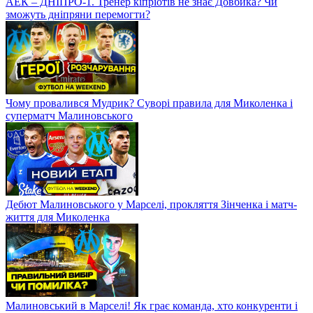
АЕК – ДНІПРО-1. Тренер кіпріотів не знає Довбика? Чи
зможуть дніпряни перемогти?
Чому провалився Мудрик? Суворі правила для Миколенка і
суперматч Малиновського
Дебют Малиновського у Марселі, прокляття Зінченка і матч-
життя для Миколенка
Малиновський в Марселі! Як грає команда, хто конкуренти і