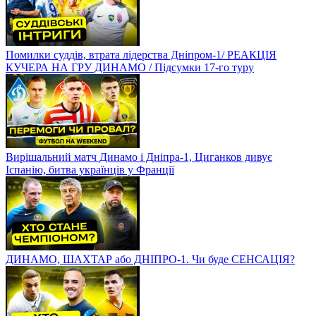
Помилки суддів, втрата лідерства Дніпром-1/ РЕАКЦІЯ
КУЧЕРА НА ГРУ ДИНАМО / Підсумки 17-го туру
Вирішальний матч Динамо і Дніпра-1, Циганков дивує
Іспанію, битва українців у Франції
ДИНАМО, ШАХТАР або ДНІПРО-1. Чи буде СЕНСАЦІЯ?