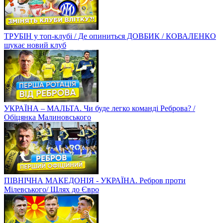
ТРУБІН у топ-клубі / Де опиниться ДОВБИК / КОВАЛЕНКО
шукає новий клуб
УКРАЇНА – МАЛЬТА. Чи буде легко команді Реброва? /
Обіцянка Малиновського
ПІВНІЧНА МАКЕДОНІЯ - УКРАЇНА. Ребров проти
Мілевського/ Шлях до Євро