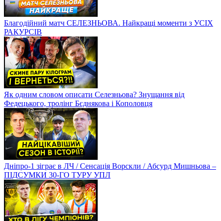
Благодійний матч СЕЛЕЗНЬОВА. Найкращі моменти з УСІХ
РАКУРСІВ
Як одним словом описати Селезньова? Знущання від
Федецького, тролінг Бєднякова і Кополовця
Дніпро-1 зіграє в ЛЧ / Сенсація Ворскли / Абсурд Мишньова –
ПІДСУМКИ 30-ГО ТУРУ УПЛ