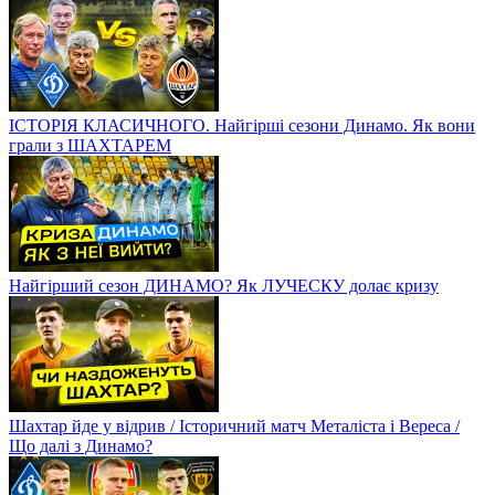
ІСТОРІЯ КЛАСИЧНОГО. Найгірші сезони Динамо. Як вони
грали з ШАХТАРЕМ
Найгірший сезон ДИНАМО? Як ЛУЧЕСКУ долає кризу
Шахтар йде у відрив / Історичний матч Металіста і Вереса /
Що далі з Динамо?