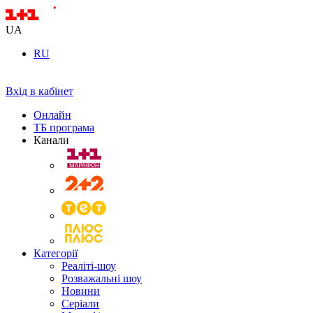
UA
RU
Вхід в кабінет
Онлайн
ТБ програма
Канали
Категорії
Реаліті-шоу
Розважальні шоу
Новини
Серіали