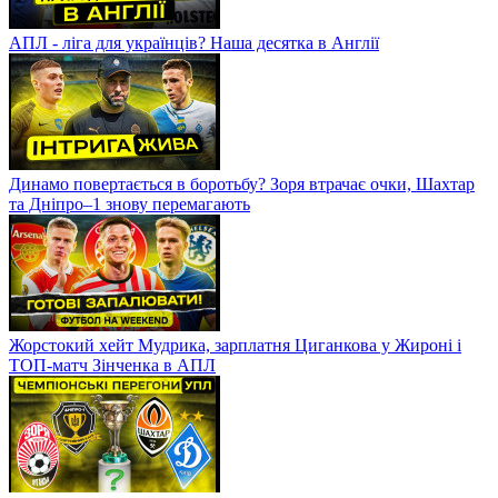
АПЛ - ліга для українців? Наша десятка в Англії
Динамо повертається в боротьбу? Зоря втрачає очки, Шахтар
та Дніпро–1 знову перемагають
Жорстокий хейт Мудрика, зарплатня Циганкова у Жироні і
ТОП-матч Зінченка в АПЛ