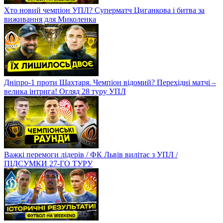
Хто новий чемпіон УПЛ? Суперматч Циганкова і битва за
виживання для Миколенка
Дніпро-1 проти Шахтаря. Чемпіон відомий? Перехідні матчі –
велика інтрига! Огляд 28 туру УПЛ
Важкі перемоги лідерів / ФК Львів вилітає з УПЛ /
ПІДСУМКИ 27-ГО ТУРУ