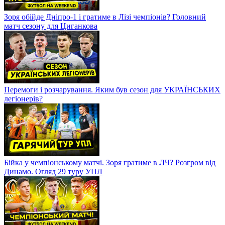
Зоря обійде Дніпро-1 і гратиме в Лізі чемпіонів? Головний
матч сезону для Циганкова
Перемоги і розчарування. Яким був сезон для УКРАЇНСЬКИХ
легіонерів?
Бійка у чемпіонському матчі. Зоря гратиме в ЛЧ? Розгром від
Динамо. Огляд 29 туру УПЛ