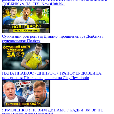
ДОВБИК - у ЛА ЛІЗІ. NewsHub №1
Сумнівний розгром від Динамо, прощальна гра Довбика і
суперновачок Полісся
ПАНАТІНАЇКОС - ДНІПРО-1 / ТРАНСФЕР ДОВБИКА,
повернення Піхальонка, шанси на Лігу Чемпіонів
ЯРМОЛЕНКО з НОВИМ ДИНАМО / КАДРИ, які Ви НЕ