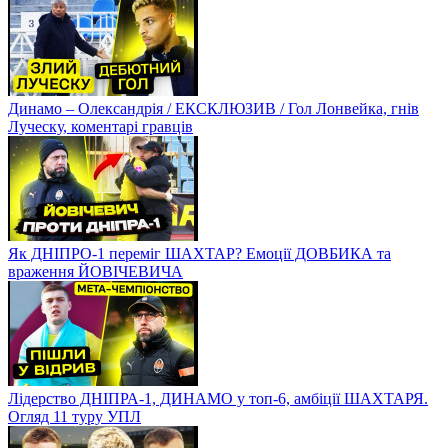
Динамо – Олександрія / ЕКСКЛЮЗИВ / Гол Лонвейка, гнів
Луческу, коментарі гравців
Як ДНІПРО-1 переміг ШАХТАР? Емоції ДОВБИКА та
враження ЙОВІЧЕВИЧА
Лідерство ДНІПРА-1, ДИНАМО у топ-6, амбіції ШАХТАРЯ.
Огляд 11 туру УПЛ