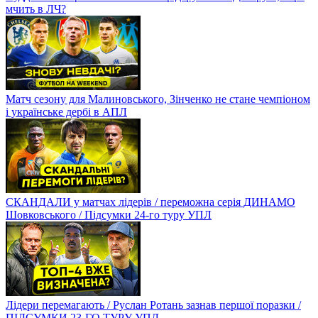
мчить в ЛЧ?
Матч сезону для Малиновського, Зінченко не стане чемпіоном
і українське дербі в АПЛ
СКАНДАЛИ у матчах лідерів / переможна серія ДИНАМО
Шовковського / Підсумки 24-го туру УПЛ
Лідери перемагають / Руслан Ротань зазнав першої поразки /
ПІДСУМКИ 23-ГО ТУРУ УПЛ