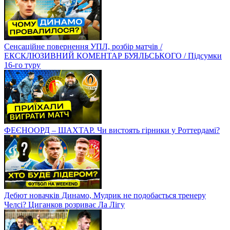
Сенсаційне повернення УПЛ, розбір матчів /
ЕКСКЛЮЗИВНИЙ КОМЕНТАР БУЯЛЬСЬКОГО / Підсумки
16-го туру
ФЕЄНООРД – ШАХТАР. Чи вистоять гірники у Роттердамі?
Дебют новачків Динамо, Мудрик не подобається тренеру
Челсі? Циганков розриває Ла Лігу