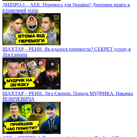
ДНІПРО-1 – АЕК. Перемога для України? Дніпряни вірять в
історичний успіх
ШАХТАР – РЕНН. Як вдалося перемогти? СЕКРЕТ успіху в
Лізі Європи
ШАХТАР – РЕНН. Ліга Європи. Порада МУДРИКА. Накачка
ЙОВІЧЕВИЧА