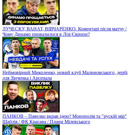
ЛУЧЕСКУ, ВАНАТ, ВІВЧАРЕНКО. Коментарі після матчу /
Чому Динамо провалилося в Лізі Європи?
Неймовірний Миколенко, новий клуб Малиновського, дербі
для Зінченка і Арсенала
ПАНКОВ – Павелко вкрав ідею? Монополія та "рускій мір"
Шаблія / ФК Красава / Плани Мілевського