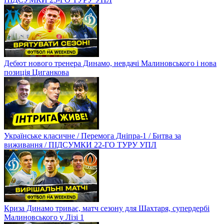
Дебют нового тренера Динамо, невдачі Малиновського і нова
позиція Циганкова
Українське класичне / Перемога Дніпра-1 / Битва за
виживання / ПІДСУМКИ 22-ГО ТУРУ УПЛ
Криза Динамо триває, матч сезону для Шахтаря, супердербі
Малиновського у Лізі 1