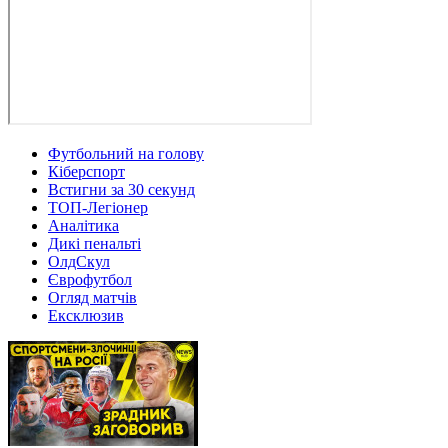
Футбольний на голову
Кіберспорт
Встигни за 30 секунд
ТОП-Легіонер
Аналітика
Дикі пенальті
ОлдСкул
Єврофутбол
Огляд матчів
Ексклюзив