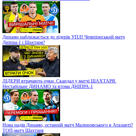
Динамо наближається до лідерів УПЛ! Чемпіонський матч
Дніпра-1 і Шахтаря?
ЛІДЕРИ втрачають очки. Скандал у матчі ШАХТАРЯ.
Нестабільне ДИНАМО та втома ДНІПРА-1
Нова надія Динамо, останній матч Малиновського в Аталанті?
ТОП-матч Шахтаря