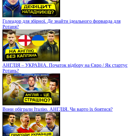
Голеадор для збірної. Де знайти ідеального форварда для
Ротаня?
АНГЛІЯ – УКРАЇНА. Початок відбору на Євро / Як стартує
Ротань?
Вони обіграли Італію. АНГЛІЯ. Чи варто їх боятися?