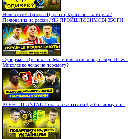
Нові зірки? Прогрес Царенка, Криськіва та Яцика /
Полювання на росіян / ЯК ПРОЙШЛИ ЗИМОВІ ЗБОРИ
Суперматч Циганкова! Малиновський знову шокує ПСЖ і
Миколенко чекає на перемогу?
РЕНН – ШАХТАР. Покласти життя на футбольному полі