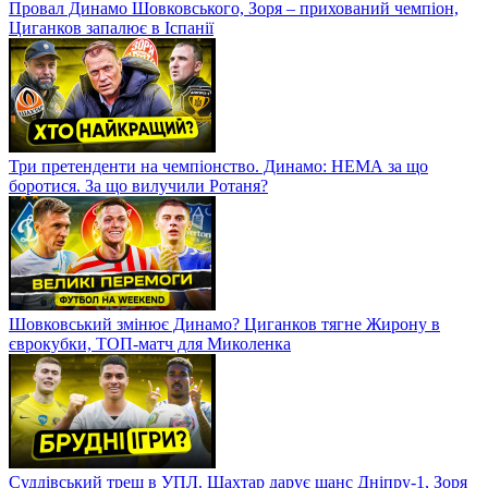
Провал Динамо Шовковського, Зоря – прихований чемпіон,
Циганков запалює в Іспанії
Три претенденти на чемпіонство. Динамо: НЕМА за що
боротися. За що вилучили Ротаня?
Шовковський змінює Динамо? Циганков тягне Жирону в
єврокубки, ТОП-матч для Миколенка
Суддівський треш в УПЛ. Шахтар дарує шанс Дніпру-1, Зоря