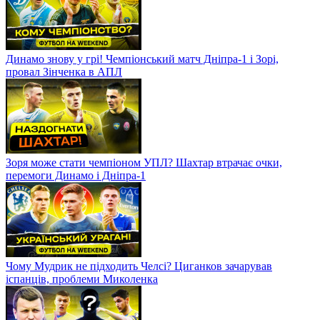
Динамо знову у грі! Чемпіонський матч Дніпра-1 і Зорі,
провал Зінченка в АПЛ
Зоря може стати чемпіоном УПЛ? Шахтар втрачає очки,
перемоги Динамо і Дніпра-1
Чому Мудрик не підходить Челсі? Циганков зачарував
іспанців, проблеми Миколенка