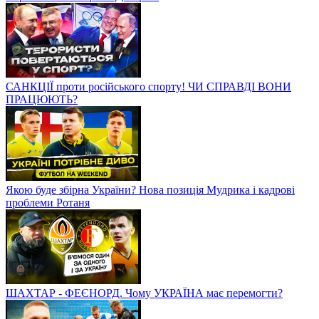
САНКЦІЇ проти російського спорту! ЧИ СПРАВДІ ВОНИ
ПРАЦЮЮТЬ?
Якою буде збірна України? Нова позиція Мудрика і кадрові
проблеми Ротаня
ШАХТАР - ФЕЄНОРД. Чому УКРАЇНА має перемогти?