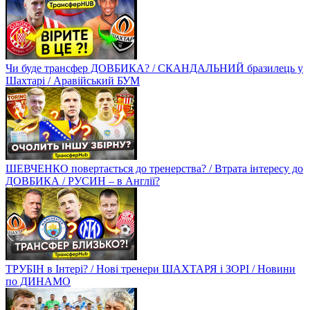
Чи буде трансфер ДОВБИКА? / СКАНДАЛЬНИЙ бразилець у
Шахтарі / Аравійський БУМ
ШЕВЧЕНКО повертається до тренерства? / Втрата інтересу до
ДОВБИКА / РУСИН – в Англії?
ТРУБІН в Інтері? / Нові тренери ШАХТАРЯ і ЗОРІ / Новини
по ДИНАМО