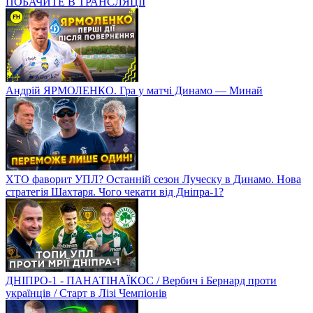
ПОБАЧИТЕ В ТРАНСЛЯЦІЇ
Андрій ЯРМОЛЕНКО. Гра у матчі Динамо — Минай
ХТО фаворит УПЛ? Останній сезон Луческу в Динамо. Нова
стратегія Шахтаря. Чого чекати від Дніпра-1?
ДНІПРО-1 - ПАНАТІНАЇКОС / Вербич і Бернард проти
українців / Старт в Лізі Чемпіонів