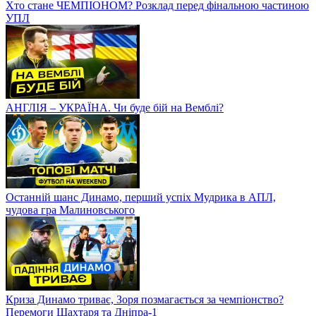
Хто стане ЧЕМПІОНОМ? Розклад перед фінальною частиною
УПЛ
АНГЛІЯ – УКРАЇНА. Чи буде бій на Вемблі?
Останній шанс Динамо, перший успіх Мудрика в АПЛ,
чудова гра Малиновського
Криза Динамо триває, Зоря позмагається за чемпіонство?
Перемоги Шахтаря та Дніпра-1