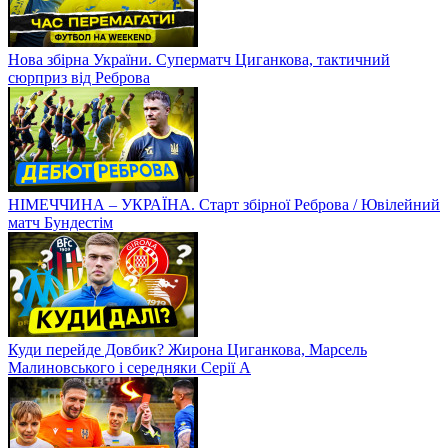
Нова збірна України. Суперматч Циганкова, тактичний
сюрприз від Реброва
НІМЕЧЧИНА – УКРАЇНА. Старт збірної Реброва / Ювілейний
матч Бундестім
Куди перейде Довбик? Жирона Циганкова, Марсель
Малиновського і середняки Серії А