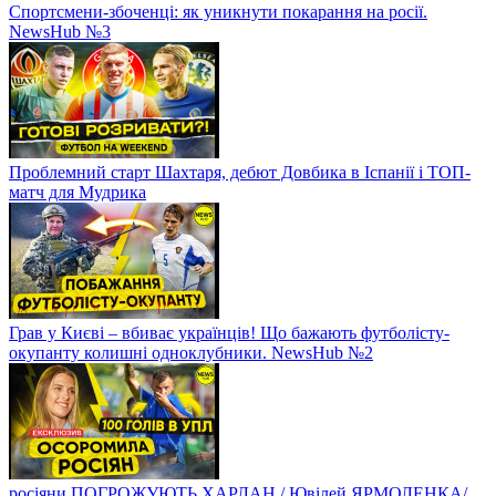
Спортсмени-збоченці: як уникнути покарання на росії.
NewsHub №3
Проблемний старт Шахтаря, дебют Довбика в Іспанії і ТОП-
матч для Мудрика
Грав у Києві – вбиває українців! Що бажають футболісту-
окупанту колишні одноклубники. NewsHub №2
росіяни ПОГРОЖУЮТЬ ХАРЛАН / Ювілей ЯРМОЛЕНКА/