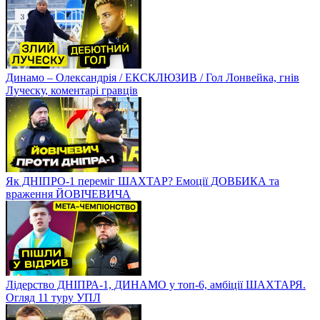
Динамо – Олександрія / ЕКСКЛЮЗИВ / Гол Лонвейка, гнів
Луческу, коментарі гравців
Як ДНІПРО-1 переміг ШАХТАР? Емоції ДОВБИКА та
враження ЙОВІЧЕВИЧА
Лідерство ДНІПРА-1, ДИНАМО у топ-6, амбіції ШАХТАРЯ.
Огляд 11 туру УПЛ