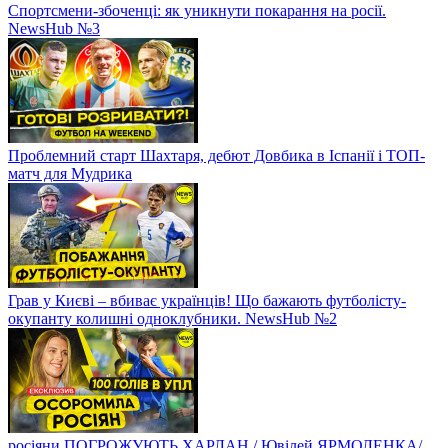
Спортсмени-збоченці: як уникнути покарання на росії.
NewsHub №3
Проблемний старт Шахтаря, дебют Довбика в Іспанії і ТОП-
матч для Мудрика
Грав у Києві – вбиває українців! Що бажають футболісту-
окупанту колишні одноклубники. NewsHub №2
росіяни ПОГРОЖУЮТЬ ХАРЛАН / Ювілей ЯРМОЛЕНКА/