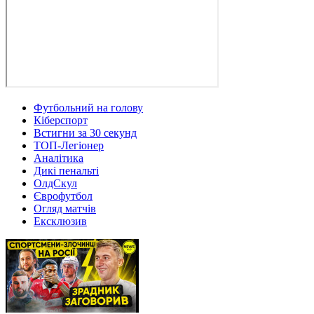
Футбольний на голову
Кіберспорт
Встигни за 30 секунд
ТОП-Легіонер
Аналітика
Дикі пенальті
ОлдСкул
Єврофутбол
Огляд матчів
Ексклюзив