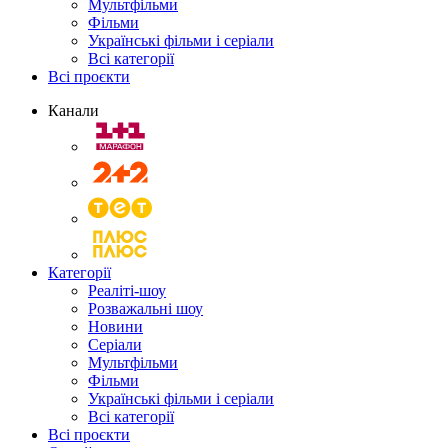
Мультфільми
Фільми
Українські фільми і серіали
Всі категорії
Всі проєкти
Канали
Категорії
Реаліті-шоу
Розважальні шоу
Новини
Серіали
Мультфільми
Фільми
Українські фільми і серіали
Всі категорії
Всі проєкти