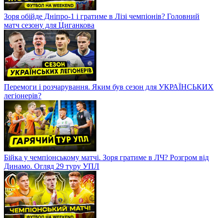
Зоря обійде Дніпро-1 і гратиме в Лізі чемпіонів? Головний
матч сезону для Циганкова
Перемоги і розчарування. Яким був сезон для УКРАЇНСЬКИХ
легіонерів?
Бійка у чемпіонському матчі. Зоря гратиме в ЛЧ? Розгром від
Динамо. Огляд 29 туру УПЛ