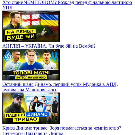
Хто стане ЧЕМПІОНОМ? Розклад перед фінальною частиною
УПЛ
АНГЛІЯ – УКРАЇНА. Чи буде бій на Вемблі?
Останній шанс Динамо, перший успіх Мудрика в АПЛ,
чудова гра Малиновського
Криза Динамо триває, Зоря позмагається за чемпіонство?
Перемоги Шахтаря та Дніпра-1