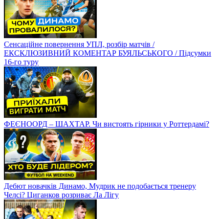
Сенсаційне повернення УПЛ, розбір матчів /
ЕКСКЛЮЗИВНИЙ КОМЕНТАР БУЯЛЬСЬКОГО / Підсумки
16-го туру
ФЕЄНООРД – ШАХТАР. Чи вистоять гірники у Роттердамі?
Дебют новачків Динамо, Мудрик не подобається тренеру
Челсі? Циганков розриває Ла Лігу