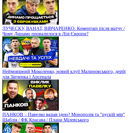
ЛУЧЕСКУ, ВАНАТ, ВІВЧАРЕНКО. Коментарі після матчу /
Чому Динамо провалилося в Лізі Європи?
Неймовірний Миколенко, новий клуб Малиновського, дербі
для Зінченка і Арсенала
ПАНКОВ – Павелко вкрав ідею? Монополія та "рускій мір"
Шаблія / ФК Красава / Плани Мілевського