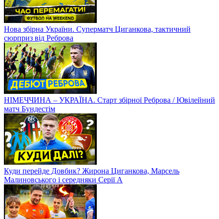
Нова збірна України. Суперматч Циганкова, тактичний
сюрприз від Реброва
НІМЕЧЧИНА – УКРАЇНА. Старт збірної Реброва / Ювілейний
матч Бундестім
Куди перейде Довбик? Жирона Циганкова, Марсель
Малиновського і середняки Серії А