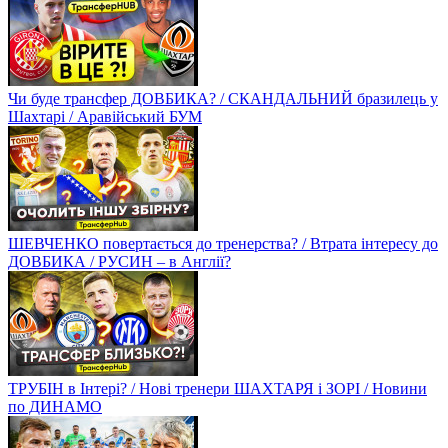
Чи буде трансфер ДОВБИКА? / СКАНДАЛЬНИЙ бразилець у
Шахтарі / Аравійський БУМ
ШЕВЧЕНКО повертається до тренерства? / Втрата інтересу до
ДОВБИКА / РУСИН – в Англії?
ТРУБІН в Інтері? / Нові тренери ШАХТАРЯ і ЗОРІ / Новини
по ДИНАМО