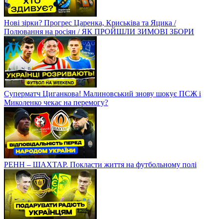
Нові зірки? Прогрес Царенка, Криськіва та Яцика /
Полювання на росіян / ЯК ПРОЙШЛИ ЗИМОВІ ЗБОРИ
Суперматч Циганкова! Малиновський знову шокує ПСЖ і
Миколенко чекає на перемогу?
РЕНН – ШАХТАР. Покласти життя на футбольному полі