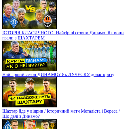
ІСТОРІЯ КЛАСИЧНОГО. Найгірші сезони Динамо. Як вони
грали з ШАХТАРЕМ
Найгірший сезон ДИНАМО? Як ЛУЧЕСКУ долає кризу
Шахтар йде у відрив / Історичний матч Металіста і Вереса /
Що далі з Динамо?