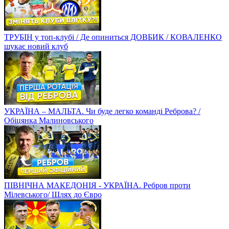
ТРУБІН у топ-клубі / Де опиниться ДОВБИК / КОВАЛЕНКО
шукає новий клуб
УКРАЇНА – МАЛЬТА. Чи буде легко команді Реброва? /
Обіцянка Малиновського
ПІВНІЧНА МАКЕДОНІЯ - УКРАЇНА. Ребров проти
Мілевського/ Шлях до Євро