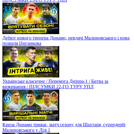
Дебют нового тренера Динамо, невдачі Малиновського і нова
позиція Циганкова
Українське класичне / Перемога Дніпра-1 / Битва за
виживання / ПІДСУМКИ 22-ГО ТУРУ УПЛ
Криза Динамо триває, матч сезону для Шахтаря, супердербі
Малиновського у Лізі 1