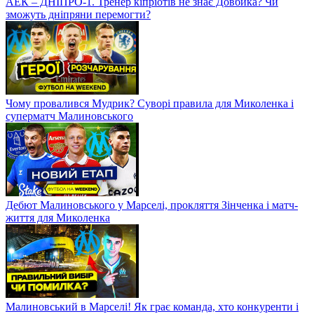
АЕК – ДНІПРО-1. Тренер кіпріотів не знає Довбика? Чи
зможуть дніпряни перемогти?
Чому провалився Мудрик? Суворі правила для Миколенка і
суперматч Малиновського
Дебют Малиновського у Марселі, прокляття Зінченка і матч-
життя для Миколенка
Малиновський в Марселі! Як грає команда, хто конкуренти і