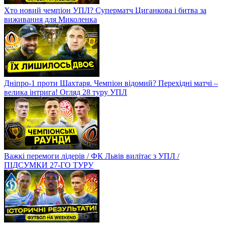
Хто новий чемпіон УПЛ? Суперматч Циганкова і битва за
виживання для Миколенка
Дніпро-1 проти Шахтаря. Чемпіон відомий? Перехідні матчі –
велика інтрига! Огляд 28 туру УПЛ
Важкі перемоги лідерів / ФК Львів вилітає з УПЛ /
ПІДСУМКИ 27-ГО ТУРУ