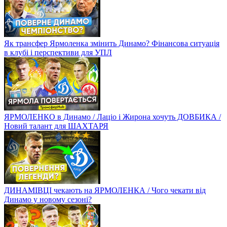
Як трансфер Ярмоленка змінить Динамо? Фінансова ситуація
в клубі і перспективи для УПЛ
ЯРМОЛЕНКО в Динамо / Лаціо і Жирона хочуть ДОВБИКА /
Новий талант для ШАХТАРЯ
ДИНАМІВЦІ чекають на ЯРМОЛЕНКА / Чого чекати від
Динамо у новому сезоні?