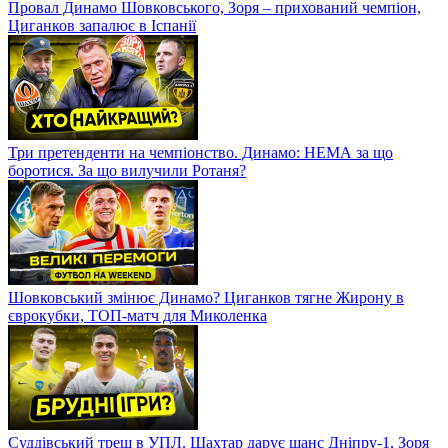
Провал Динамо Шовковського, Зоря – прихований чемпіон,
Циганков запалює в Іспанії
Три претенденти на чемпіонство. Динамо: НЕМА за що
боротися. За що вилучили Ротаня?
Шовковський змінює Динамо? Циганков тягне Жирону в
єврокубки, ТОП-матч для Миколенка
Суддівський треш в УПЛ. Шахтар дарує шанс Дніпру-1, Зоря