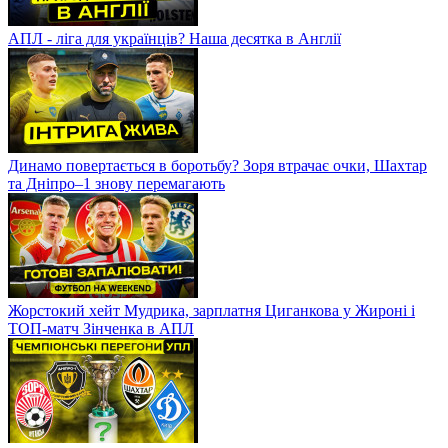
АПЛ - ліга для українців? Наша десятка в Англії
Динамо повертається в боротьбу? Зоря втрачає очки, Шахтар
та Дніпро–1 знову перемагають
Жорстокий хейт Мудрика, зарплатня Циганкова у Жироні і
ТОП-матч Зінченка в АПЛ