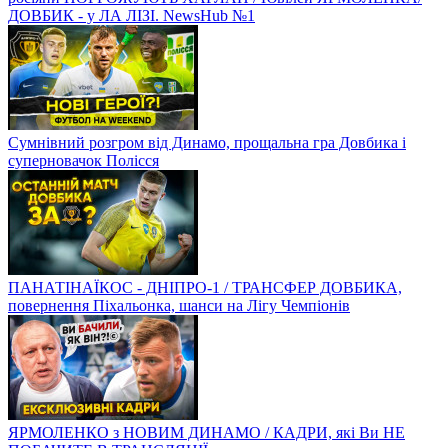
ДОВБИК - у ЛА ЛІЗІ. NewsHub №1
Сумнівний розгром від Динамо, прощальна гра Довбика і
суперновачок Полісся
ПАНАТІНАЇКОС - ДНІПРО-1 / ТРАНСФЕР ДОВБИКА,
повернення Піхальонка, шанси на Лігу Чемпіонів
ЯРМОЛЕНКО з НОВИМ ДИНАМО / КАДРИ, які Ви НЕ