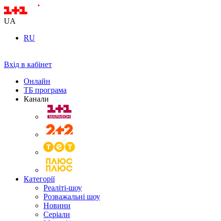
UA
RU
Вхід в кабінет
Онлайн
ТБ програма
Канали
Категорії
Реаліті-шоу
Розважальні шоу
Новини
Серіали