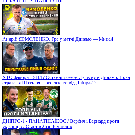
ПОБАЧИТЕ В ТРАНСЛЯЦІЇ
Андрій ЯРМОЛЕНКО. Гра у матчі Динамо — Минай
ХТО фаворит УПЛ? Останній сезон Луческу в Динамо. Нова
стратегія Шахтаря. Чого чекати від Дніпра-1?
ДНІПРО-1 - ПАНАТІНАЇКОС / Вербич і Бернард проти
українців / Старт в Лізі Чемпіонів