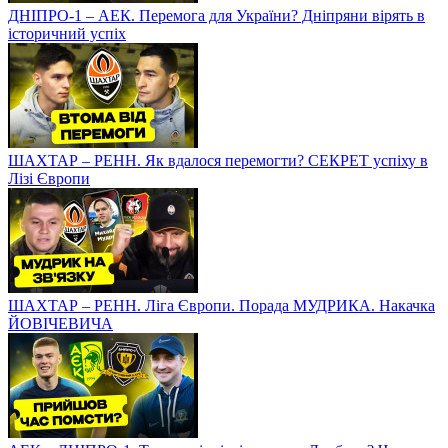
ДНІПРО-1 – АЕК. Перемога для України? Дніпряни вірять в
історичний успіх
ШАХТАР – РЕНН. Як вдалося перемогти? СЕКРЕТ успіху в
Лізі Європи
ШАХТАР – РЕНН. Ліга Європи. Порада МУДРИКА. Накачка
ЙОВІЧЕВИЧА