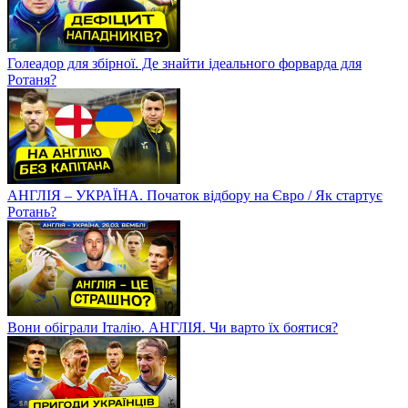
Голеадор для збірної. Де знайти ідеального форварда для
Ротаня?
АНГЛІЯ – УКРАЇНА. Початок відбору на Євро / Як стартує
Ротань?
Вони обіграли Італію. АНГЛІЯ. Чи варто їх боятися?