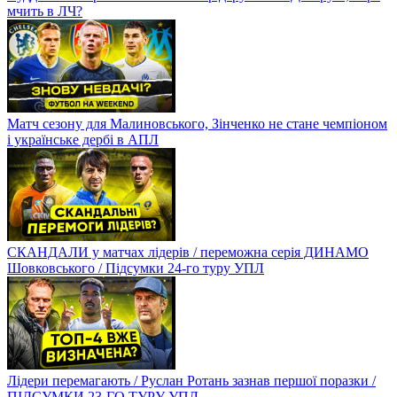
мчить в ЛЧ?
Матч сезону для Малиновського, Зінченко не стане чемпіоном
і українське дербі в АПЛ
СКАНДАЛИ у матчах лідерів / переможна серія ДИНАМО
Шовковського / Підсумки 24-го туру УПЛ
Лідери перемагають / Руслан Ротань зазнав першої поразки /
ПІДСУМКИ 23-ГО ТУРУ УПЛ