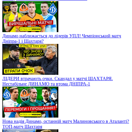
Динамо наближається до лідерів УПЛ! Чемпіонський матч
Дніпра-1 і Шахтаря?
ЛІДЕРИ втрачають очки. Скандал у матчі ШАХТАРЯ.
Нестабільне ДИНАМО та втома ДНІПРА-1
Нова надія Динамо, останній матч Малиновського в Аталанті?
ТОП-матч Шахтаря