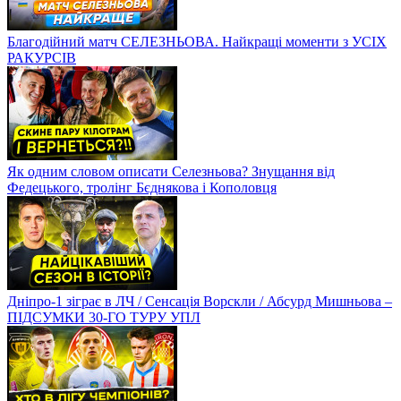
Благодійний матч СЕЛЕЗНЬОВА. Найкращі моменти з УСІХ
РАКУРСІВ
Як одним словом описати Селезньова? Знущання від
Федецького, тролінг Бєднякова і Кополовця
Дніпро-1 зіграє в ЛЧ / Сенсація Ворскли / Абсурд Мишньова –
ПІДСУМКИ 30-ГО ТУРУ УПЛ