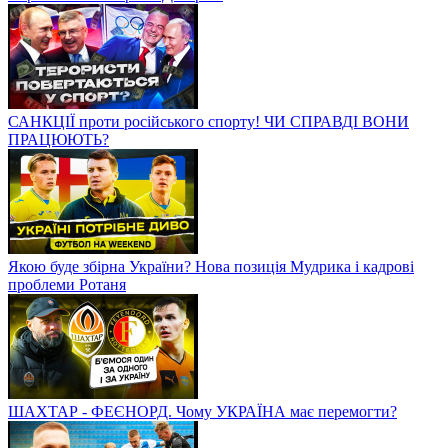
САНКЦІЇ проти російського спорту! ЧИ СПРАВДІ ВОНИ
ПРАЦЮЮТЬ?
Якою буде збірна України? Нова позиція Мудрика і кадрові
проблеми Ротаня
ШАХТАР - ФЕЄНОРД. Чому УКРАЇНА має перемогти?