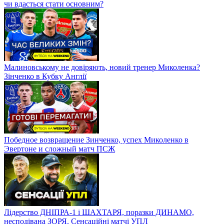
чи вдасться стати основним?
Малиновському не довіряють, новий тренер Миколенка?
Зінченко в Кубку Англії
Победное возвращение Зинченко, успех Миколенко в
Эвертоне и сложный матч ПСЖ
Лідерство ДНІПРА-1 і ШАХТАРЯ, поразки ДИНАМО,
несподівана ЗОРЯ. Сенсаційні матчі УПЛ