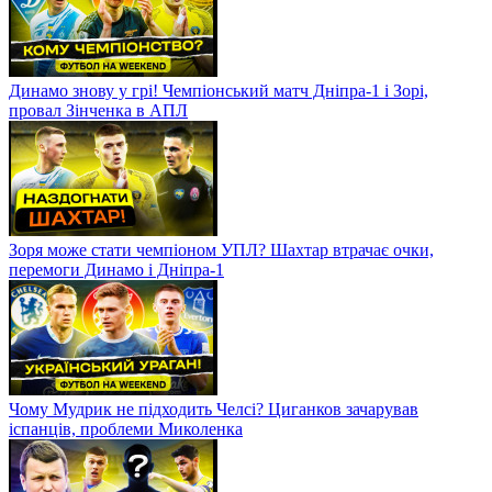
Динамо знову у грі! Чемпіонський матч Дніпра-1 і Зорі,
провал Зінченка в АПЛ
Зоря може стати чемпіоном УПЛ? Шахтар втрачає очки,
перемоги Динамо і Дніпра-1
Чому Мудрик не підходить Челсі? Циганков зачарував
іспанців, проблеми Миколенка