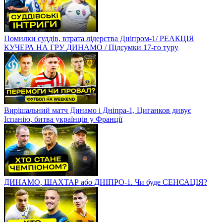
Помилки суддів, втрата лідерства Дніпром-1/ РЕАКЦІЯ
КУЧЕРА НА ГРУ ДИНАМО / Підсумки 17-го туру
Вирішальний матч Динамо і Дніпра-1, Циганков дивує
Іспанію, битва українців у Франції
ДИНАМО, ШАХТАР або ДНІПРО-1. Чи буде СЕНСАЦІЯ?