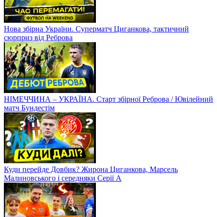
Нова збірна України. Суперматч Циганкова, тактичний
сюрприз від Реброва
НІМЕЧЧИНА – УКРАЇНА. Старт збірної Реброва / Ювілейний
матч Бундестім
Куди перейде Довбик? Жирона Циганкова, Марсель
Малиновського і середняки Серії А