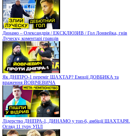
Динамо – Олександрія / ЕКСКЛЮЗИВ / Гол Лонвейка, гнів
Луческу, коментарі гравців
Як ДНІПРО-1 переміг ШАХТАР? Емоції ДОВБИКА та
враження ЙОВІЧЕВИЧА
Лідерство ДНІПРА-1, ДИНАМО у топ-6, амбіції ШАХТАРЯ.
Огляд 11 туру УПЛ