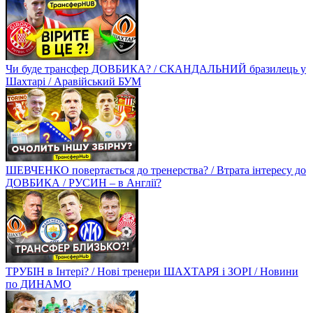
Чи буде трансфер ДОВБИКА? / СКАНДАЛЬНИЙ бразилець у
Шахтарі / Аравійський БУМ
ШЕВЧЕНКО повертається до тренерства? / Втрата інтересу до
ДОВБИКА / РУСИН – в Англії?
ТРУБІН в Інтері? / Нові тренери ШАХТАРЯ і ЗОРІ / Новини
по ДИНАМО