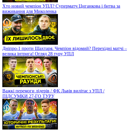
Хто новий чемпіон УПЛ? Суперматч Циганкова і битва за
виживання для Миколенка
Дніпро-1 проти Шахтаря. Чемпіон відомий? Перехідні матчі –
велика інтрига! Огляд 28 туру УПЛ
Важкі перемоги лідерів / ФК Львів вилітає з УПЛ /
ПІДСУМКИ 27-ГО ТУРУ