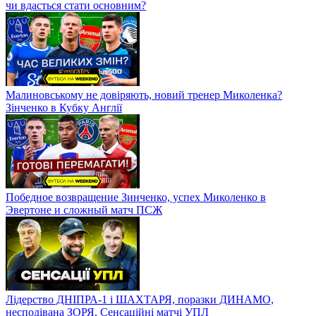
чи вдасться стати основним?
Малиновському не довіряють, новий тренер Миколенка?
Зінченко в Кубку Англії
Победное возвращение Зинченко, успех Миколенко в
Эвертоне и сложный матч ПСЖ
Лідерство ДНІПРА-1 і ШАХТАРЯ, поразки ДИНАМО,
несподівана ЗОРЯ. Сенсаційні матчі УПЛ