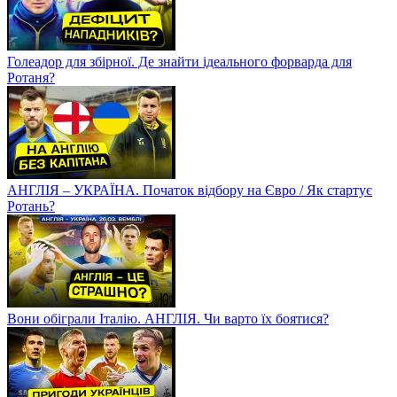
Голеадор для збірної. Де знайти ідеального форварда для
Ротаня?
АНГЛІЯ – УКРАЇНА. Початок відбору на Євро / Як стартує
Ротань?
Вони обіграли Італію. АНГЛІЯ. Чи варто їх боятися?