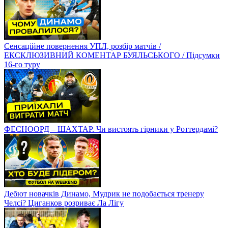
Сенсаційне повернення УПЛ, розбір матчів /
ЕКСКЛЮЗИВНИЙ КОМЕНТАР БУЯЛЬСЬКОГО / Підсумки
16-го туру
ФЕЄНООРД – ШАХТАР. Чи вистоять гірники у Роттердамі?
Дебют новачків Динамо, Мудрик не подобається тренеру
Челсі? Циганков розриває Ла Лігу