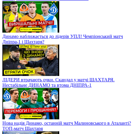
Динамо наближається до лідерів УПЛ! Чемпіонський матч
Дніпра-1 і Шахтаря?
ЛІДЕРИ втрачають очки. Скандал у матчі ШАХТАРЯ.
Нестабільне ДИНАМО та втома ДНІПРА-1
Нова надія Динамо, останній матч Малиновського в Аталанті?
ТОП-матч Шахтаря