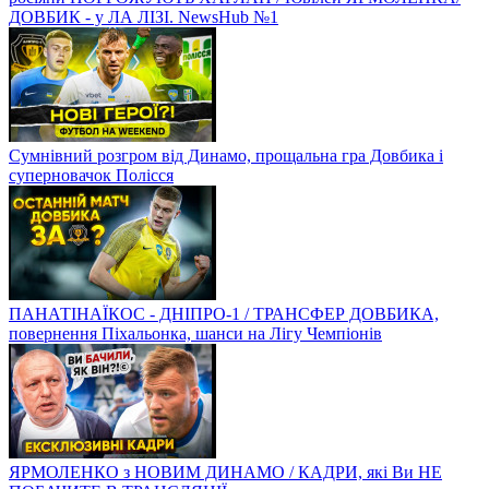
ДОВБИК - у ЛА ЛІЗІ. NewsHub №1
Сумнівний розгром від Динамо, прощальна гра Довбика і
суперновачок Полісся
ПАНАТІНАЇКОС - ДНІПРО-1 / ТРАНСФЕР ДОВБИКА,
повернення Піхальонка, шанси на Лігу Чемпіонів
ЯРМОЛЕНКО з НОВИМ ДИНАМО / КАДРИ, які Ви НЕ