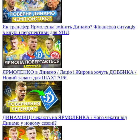
Як трансфер Ярмоленка змінить Динамо? Фінансова ситуація
в клубі і перспективи для УПЛ
ЯРМОЛЕНКО в Динамо / Лаціо і Жирона хочуть ДОВБИКА /
Новий талант для ШАХТАРЯ
ДИНАМІВЦІ чекають на ЯРМОЛЕНКА / Чого чекати від
Динамо у новому сезоні?