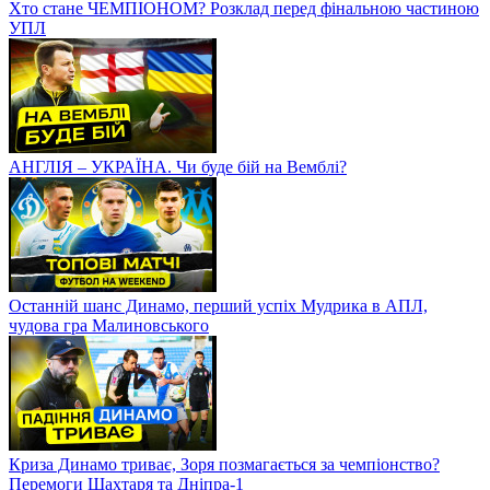
Хто стане ЧЕМПІОНОМ? Розклад перед фінальною частиною
УПЛ
АНГЛІЯ – УКРАЇНА. Чи буде бій на Вемблі?
Останній шанс Динамо, перший успіх Мудрика в АПЛ,
чудова гра Малиновського
Криза Динамо триває, Зоря позмагається за чемпіонство?
Перемоги Шахтаря та Дніпра-1