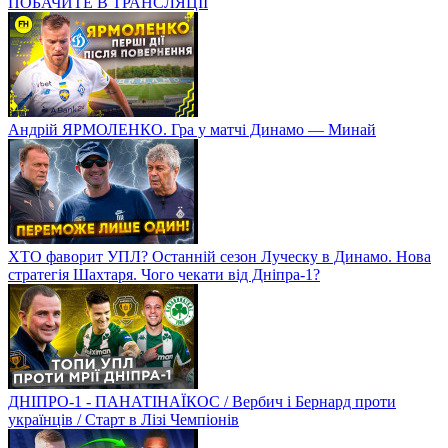
ПОБАЧИТЕ В ТРАНСЛЯЦІЇ
Андрій ЯРМОЛЕНКО. Гра у матчі Динамо — Минай
ХТО фаворит УПЛ? Останній сезон Луческу в Динамо. Нова
стратегія Шахтаря. Чого чекати від Дніпра-1?
ДНІПРО-1 - ПАНАТІНАЇКОС / Вербич і Бернард проти
українців / Старт в Лізі Чемпіонів