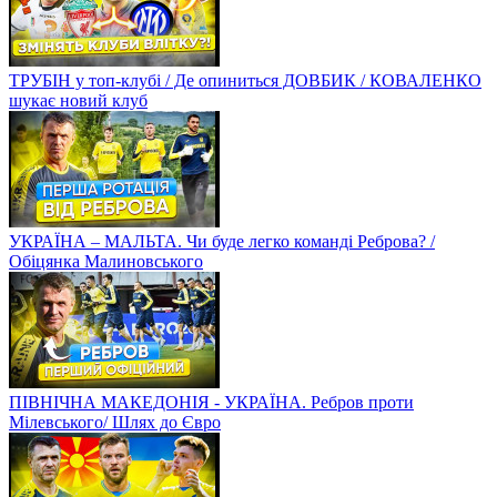
ТРУБІН у топ-клубі / Де опиниться ДОВБИК / КОВАЛЕНКО
шукає новий клуб
УКРАЇНА – МАЛЬТА. Чи буде легко команді Реброва? /
Обіцянка Малиновського
ПІВНІЧНА МАКЕДОНІЯ - УКРАЇНА. Ребров проти
Мілевського/ Шлях до Євро