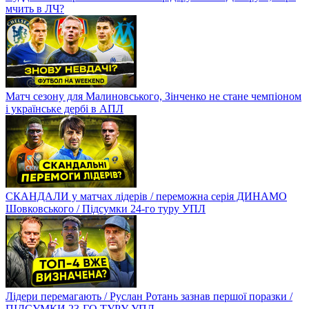
мчить в ЛЧ?
Матч сезону для Малиновського, Зінченко не стане чемпіоном
і українське дербі в АПЛ
СКАНДАЛИ у матчах лідерів / переможна серія ДИНАМО
Шовковського / Підсумки 24-го туру УПЛ
Лідери перемагають / Руслан Ротань зазнав першої поразки /
ПІДСУМКИ 23-ГО ТУРУ УПЛ