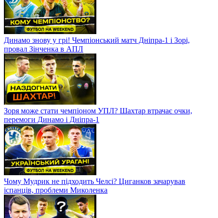
Динамо знову у грі! Чемпіонський матч Дніпра-1 і Зорі,
провал Зінченка в АПЛ
Зоря може стати чемпіоном УПЛ? Шахтар втрачає очки,
перемоги Динамо і Дніпра-1
Чому Мудрик не підходить Челсі? Циганков зачарував
іспанців, проблеми Миколенка