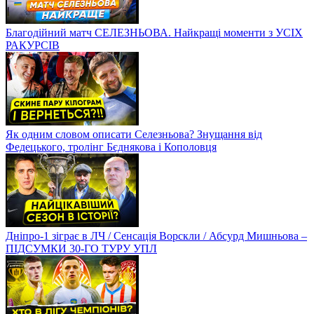
Благодійний матч СЕЛЕЗНЬОВА. Найкращі моменти з УСІХ
РАКУРСІВ
Як одним словом описати Селезньова? Знущання від
Федецького, тролінг Бєднякова і Кополовця
Дніпро-1 зіграє в ЛЧ / Сенсація Ворскли / Абсурд Мишньова –
ПІДСУМКИ 30-ГО ТУРУ УПЛ