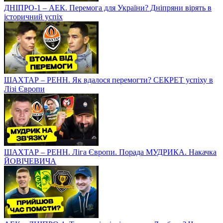
ДНІПРО-1 – АЕК. Перемога для України? Дніпряни вірять в
історичний успіх
ШАХТАР – РЕНН. Як вдалося перемогти? СЕКРЕТ успіху в
Лізі Європи
ШАХТАР – РЕНН. Ліга Європи. Порада МУДРИКА. Накачка
ЙОВІЧЕВИЧА