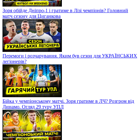
Зоря обійде Дніпро-1 і гратиме в Лізі чемпіонів? Головний
матч сезону для Циганкова
Перемоги і розчарування. Яким був сезон для УКРАЇНСЬКИХ
легіонерів?
Бійка у чемпіонському матчі. Зоря гратиме в ЛЧ? Розгром від
Динамо. Огляд 29 туру УПЛ