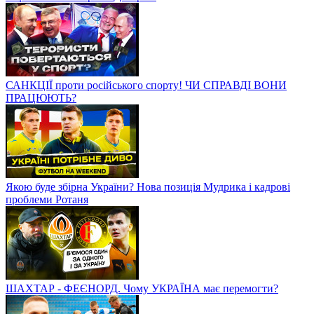
САНКЦІЇ проти російського спорту! ЧИ СПРАВДІ ВОНИ
ПРАЦЮЮТЬ?
Якою буде збірна України? Нова позиція Мудрика і кадрові
проблеми Ротаня
ШАХТАР - ФЕЄНОРД. Чому УКРАЇНА має перемогти?