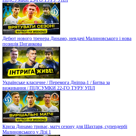
Дебют нового тренера Динамо, невдачі Малиновського і нова
позиція Циганкова
Українське класичне / Перемога Дніпра-1 / Битва за
виживання / ПІДСУМКИ 22-ГО ТУРУ УПЛ
Криза Динамо триває, матч сезону для Шахтаря, супердербі
Малиновського у Лізі 1