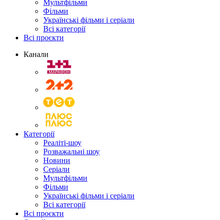
Мультфільми
Фільми
Українські фільми і серіали
Всі категорії
Всі проєкти
Канали
Категорії
Реаліті-шоу
Розважальні шоу
Новини
Серіали
Мультфільми
Фільми
Українські фільми і серіали
Всі категорії
Всі проєкти