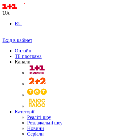
UA
RU
Вхід в кабінет
Онлайн
ТБ програма
Канали
Категорії
Реаліті-шоу
Розважальні шоу
Новини
Серіали