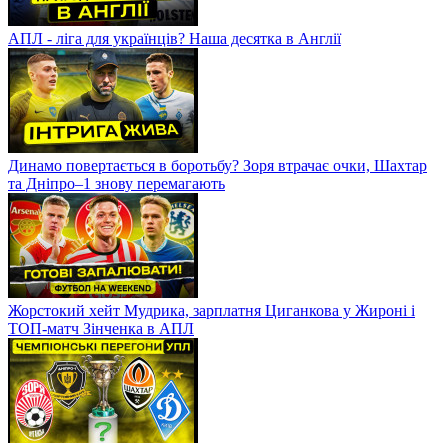
АПЛ - ліга для українців? Наша десятка в Англії
Динамо повертається в боротьбу? Зоря втрачає очки, Шахтар
та Дніпро–1 знову перемагають
Жорстокий хейт Мудрика, зарплатня Циганкова у Жироні і
ТОП-матч Зінченка в АПЛ