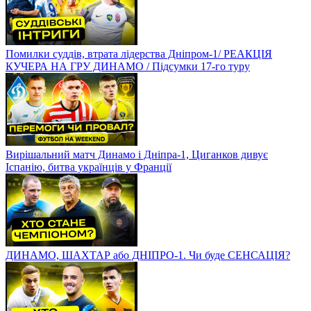
Помилки суддів, втрата лідерства Дніпром-1/ РЕАКЦІЯ
КУЧЕРА НА ГРУ ДИНАМО / Підсумки 17-го туру
Вирішальний матч Динамо і Дніпра-1, Циганков дивує
Іспанію, битва українців у Франції
ДИНАМО, ШАХТАР або ДНІПРО-1. Чи буде СЕНСАЦІЯ?