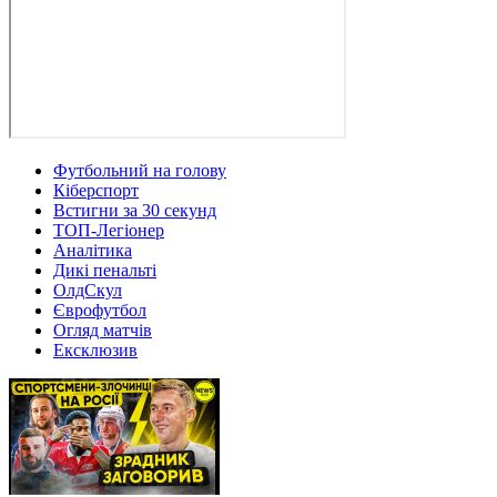
Футбольний на голову
Кіберспорт
Встигни за 30 секунд
ТОП-Легіонер
Аналітика
Дикі пенальті
ОлдСкул
Єврофутбол
Огляд матчів
Ексклюзив