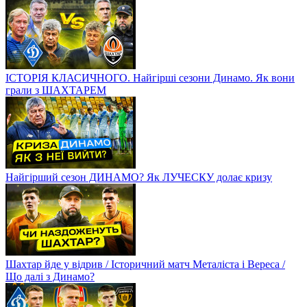
ІСТОРІЯ КЛАСИЧНОГО. Найгірші сезони Динамо. Як вони
грали з ШАХТАРЕМ
Найгірший сезон ДИНАМО? Як ЛУЧЕСКУ долає кризу
Шахтар йде у відрив / Історичний матч Металіста і Вереса /
Що далі з Динамо?