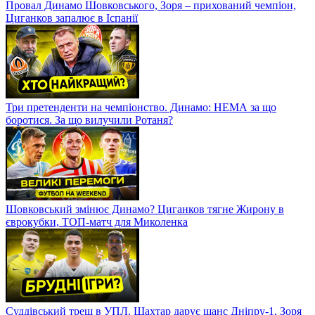
Провал Динамо Шовковського, Зоря – прихований чемпіон,
Циганков запалює в Іспанії
Три претенденти на чемпіонство. Динамо: НЕМА за що
боротися. За що вилучили Ротаня?
Шовковський змінює Динамо? Циганков тягне Жирону в
єврокубки, ТОП-матч для Миколенка
Суддівський треш в УПЛ. Шахтар дарує шанс Дніпру-1, Зоря