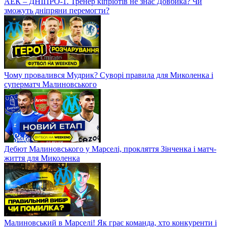
АЕК – ДНІПРО-1. Тренер кіпріотів не знає Довбика? Чи
зможуть дніпряни перемогти?
Чому провалився Мудрик? Суворі правила для Миколенка і
суперматч Малиновського
Дебют Малиновського у Марселі, прокляття Зінченка і матч-
життя для Миколенка
Малиновський в Марселі! Як грає команда, хто конкуренти і