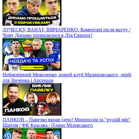
ЛУЧЕСКУ, ВАНАТ, ВІВЧАРЕНКО. Коментарі після матчу /
Чому Динамо провалилося в Лізі Європи?
Неймовірний Миколенко, новий клуб Малиновського, дербі
для Зінченка і Арсенала
ПАНКОВ – Павелко вкрав ідею? Монополія та "рускій мір"
Шаблія / ФК Красава / Плани Мілевського