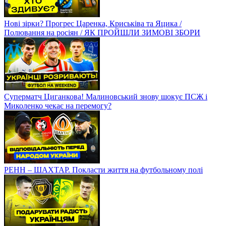
Нові зірки? Прогрес Царенка, Криськіва та Яцика /
Полювання на росіян / ЯК ПРОЙШЛИ ЗИМОВІ ЗБОРИ
Суперматч Циганкова! Малиновський знову шокує ПСЖ і
Миколенко чекає на перемогу?
РЕНН – ШАХТАР. Покласти життя на футбольному полі