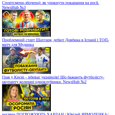
Спортсмени-збоченці: як уникнути покарання на росії.
NewsHub №3
Проблемний старт Шахтаря, дебют Довбика в Іспанії і ТОП-
матч для Мудрика
Грав у Києві – вбиває українців! Що бажають футболісту-
окупанту колишні одноклубники. NewsHub №2
росіяни ПОГРОЖУЮТЬ ХАРЛАН / Ювілей ЯРМОЛЕНКА/