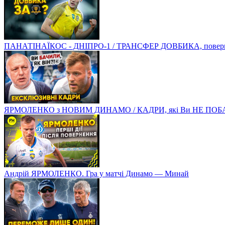
ПАНАТІНАЇКОС - ДНІПРО-1 / ТРАНСФЕР ДОВБИКА, поверненн
ЯРМОЛЕНКО з НОВИМ ДИНАМО / КАДРИ, які Ви НЕ ПОБ
Андрій ЯРМОЛЕНКО. Гра у матчі Динамо — Минай