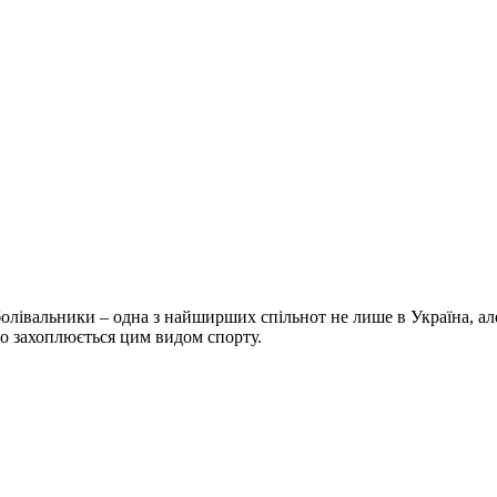
болівальники – одна з найширших спільнот не лише в Україна, але 
хто захоплюється цим видом спорту.