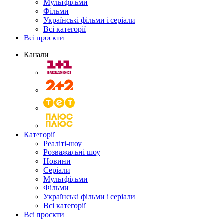
Мультфільми
Фільми
Українські фільми і серіали
Всі категорії
Всі проєкти
Канали
Категорії
Реаліті-шоу
Розважальні шоу
Новини
Серіали
Мультфільми
Фільми
Українські фільми і серіали
Всі категорії
Всі проєкти