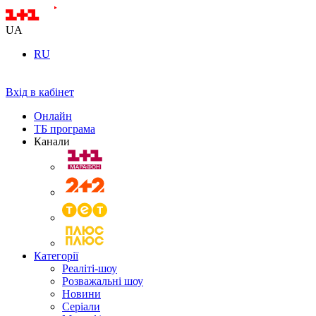
UA
RU
Вхід в кабінет
Онлайн
ТБ програма
Канали
Категорії
Реаліті-шоу
Розважальні шоу
Новини
Серіали