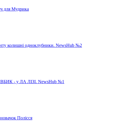
тч для Мудрика
панту колишні одноклубники. NewsHub №2
ИК - у ЛА ЛІЗІ. NewsHub №1
рновачок Полісся