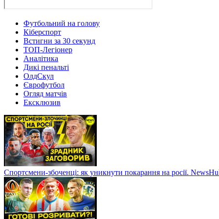
Футбольний на голову
Кіберспорт
Встигни за 30 секунд
ТОП-Легіонер
Аналітика
Дикі пенальті
ОлдСкул
Єврофутбол
Огляд матчів
Ексклюзив
Спортсмени-збоченці: як уникнути покарання на росії. NewsH