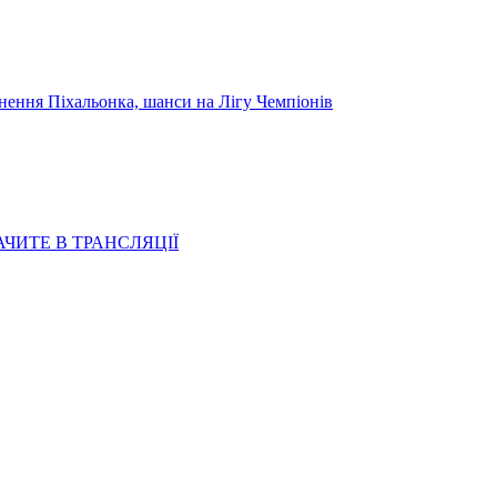
я Піхальонка, шанси на Лігу Чемпіонів
АЧИТЕ В ТРАНСЛЯЦІЇ