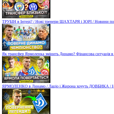
ТРУБІН в Інтері? / Нові тренери ШАХТАРЯ і ЗОРІ / Новини
Як трансфер Ярмоленка змінить Динамо? Фінансова ситуація в
ЯРМОЛЕНКО в Динамо / Лаціо і Жирона хочуть ДОВБИКА / 