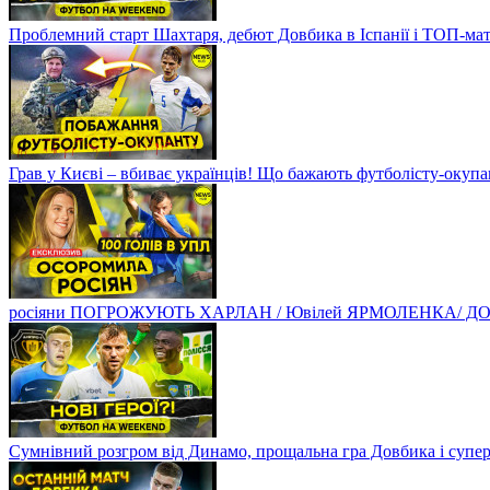
Проблемний старт Шахтаря, дебют Довбика в Іспанії і ТОП-ма
Грав у Києві – вбиває українців! Що бажають футболісту-оку
росіяни ПОГРОЖУЮТЬ ХАРЛАН / Ювілей ЯРМОЛЕНКА/ ДОВБ
Сумнівний розгром від Динамо, прощальна гра Довбика і супе