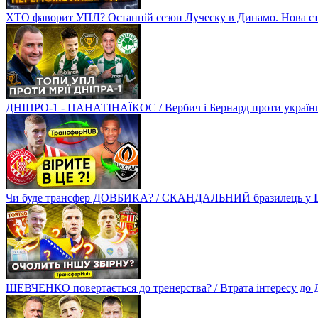
ХТО фаворит УПЛ? Останній сезон Луческу в Динамо. Нова стр
ДНІПРО-1 - ПАНАТІНАЇКОС / Вербич і Бернард проти українців
Чи буде трансфер ДОВБИКА? / СКАНДАЛЬНИЙ бразилець у Ш
ШЕВЧЕНКО повертається до тренерства? / Втрата інтересу д