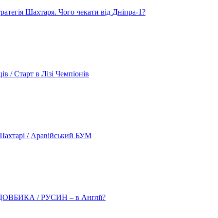
атегія Шахтаря. Чого чекати від Дніпра-1?
 / Старт в Лізі Чемпіонів
ахтарі / Аравійський БУМ
о ДОВБИКА / РУСИН – в Англії?