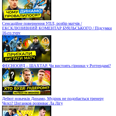
Сенсаційне повернення УПЛ, розбір матчів /
ЕКСКЛЮЗИВНИЙ КОМЕНТАР БУЯЛЬСЬКОГО / Підсумки
16-го туру
ФЕЄНООРД – ШАХТАР. Чи вистоять гірники у Роттердамі?
Дебют новачків Динамо, Мудрик не подобається тренеру
Челсі? Циганков розриває Ла Лігу