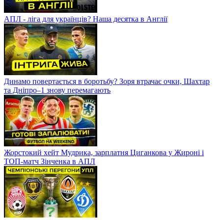
АПЛ - ліга для українців? Наша десятка в Англії
Динамо повертається в боротьбу? Зоря втрачає очки, Шахтар
та Дніпро–1 знову перемагають
Жорстокий хейт Мудрика, зарплатня Циганкова у Жироні і
ТОП-матч Зінченка в АПЛ