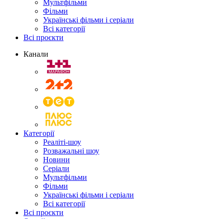
Мультфільми
Фільми
Українські фільми і серіали
Всі категорії
Всі проєкти
Канали
Категорії
Реаліті-шоу
Розважальні шоу
Новини
Серіали
Мультфільми
Фільми
Українські фільми і серіали
Всі категорії
Всі проєкти