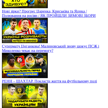
Нові зірки? Прогрес Царенка, Криськіва та Яцика /
Полювання на росіян / ЯК ПРОЙШЛИ ЗИМОВІ ЗБОРИ
Суперматч Циганкова! Малиновський знову шокує ПСЖ і
Миколенко чекає на перемогу?
РЕНН – ШАХТАР. Покласти життя на футбольному полі