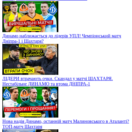
Динамо наближається до лідерів УПЛ! Чемпіонський матч
Дніпра-1 і Шахтаря?
ЛІДЕРИ втрачають очки. Скандал у матчі ШАХТАРЯ.
Нестабільне ДИНАМО та втома ДНІПРА-1
Нова надія Динамо, останній матч Малиновського в Аталанті?
ТОП-матч Шахтаря