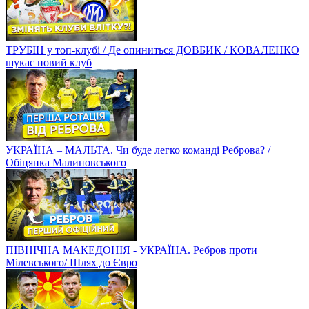
ТРУБІН у топ-клубі / Де опиниться ДОВБИК / КОВАЛЕНКО
шукає новий клуб
УКРАЇНА – МАЛЬТА. Чи буде легко команді Реброва? /
Обіцянка Малиновського
ПІВНІЧНА МАКЕДОНІЯ - УКРАЇНА. Ребров проти
Мілевського/ Шлях до Євро