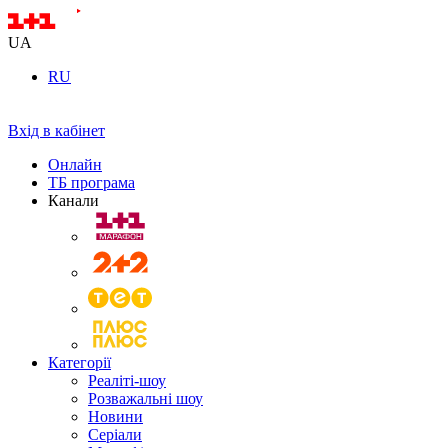
UA
RU
Вхід в кабінет
Онлайн
ТБ програма
Канали
Категорії
Реаліті-шоу
Розважальні шоу
Новини
Серіали