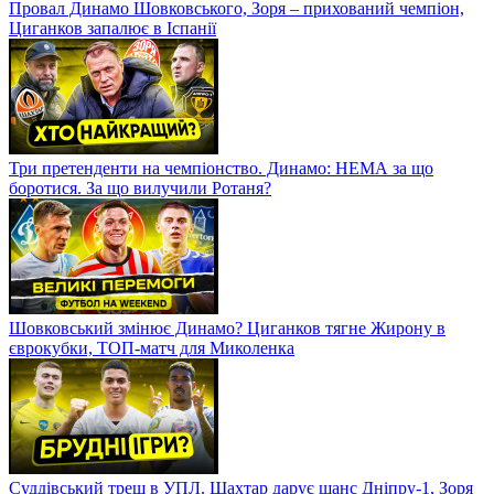
Провал Динамо Шовковського, Зоря – прихований чемпіон,
Циганков запалює в Іспанії
Три претенденти на чемпіонство. Динамо: НЕМА за що
боротися. За що вилучили Ротаня?
Шовковський змінює Динамо? Циганков тягне Жирону в
єврокубки, ТОП-матч для Миколенка
Суддівський треш в УПЛ. Шахтар дарує шанс Дніпру-1, Зоря