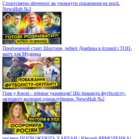
Спортсмени-збоченці: як уникнути покарання на росії.
NewsHub №3
Проблемний старт Шахтаря, дебют Довбика в Іспанії і ТОП-
матч для Мудрика
Грав у Києві – вбиває українців! Що бажають футболісту-
окупанту колишні одноклубники. NewsHub №2
росіяни ПОГРОЖУЮТЬ ХАРЛАН / Ювілей ЯРМОЛЕНКА/