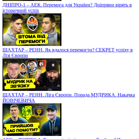
ДНІПРО-1 – АЕК. Перемога для України? Дніпряни вірять в
історичний успіх
ШАХТАР – РЕНН. Як вдалося перемогти? СЕКРЕТ успіху в
Лізі Європи
ШАХТАР – РЕНН. Ліга Європи. Порада МУДРИКА. Накачка
ЙОВІЧЕВИЧА