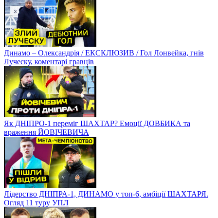
Динамо – Олександрія / ЕКСКЛЮЗИВ / Гол Лонвейка, гнів
Луческу, коментарі гравців
Як ДНІПРО-1 переміг ШАХТАР? Емоції ДОВБИКА та
враження ЙОВІЧЕВИЧА
Лідерство ДНІПРА-1, ДИНАМО у топ-6, амбіції ШАХТАРЯ.
Огляд 11 туру УПЛ