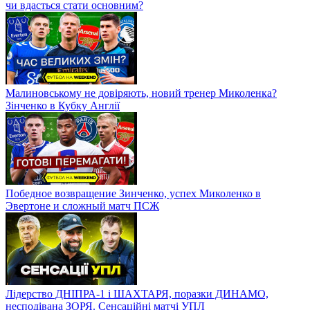
чи вдасться стати основним?
Малиновському не довіряють, новий тренер Миколенка?
Зінченко в Кубку Англії
Победное возвращение Зинченко, успех Миколенко в
Эвертоне и сложный матч ПСЖ
Лідерство ДНІПРА-1 і ШАХТАРЯ, поразки ДИНАМО,
несподівана ЗОРЯ. Сенсаційні матчі УПЛ