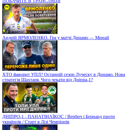
ПОБАЧИТЕ В ТРАНСЛЯЦІЇ
Андрій ЯРМОЛЕНКО. Гра у матчі Динамо — Минай
ХТО фаворит УПЛ? Останній сезон Луческу в Динамо. Нова
стратегія Шахтаря. Чого чекати від Дніпра-1?
ДНІПРО-1 - ПАНАТІНАЇКОС / Вербич і Бернард проти
українців / Старт в Лізі Чемпіонів