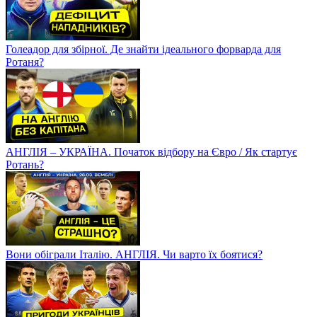
Голеадор для збірної. Де знайти ідеального форварда для
Ротаня?
АНГЛІЯ – УКРАЇНА. Початок відбору на Євро / Як стартує
Ротань?
Вони обіграли Італію. АНГЛІЯ. Чи варто їх боятися?