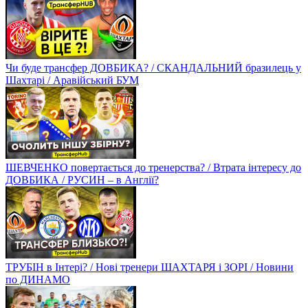
Чи буде трансфер ДОВБИКА? / СКАНДАЛЬНИЙ бразилець у
Шахтарі / Аравійський БУМ
ШЕВЧЕНКО повертається до тренерства? / Втрата інтересу до
ДОВБИКА / РУСИН – в Англії?
ТРУБІН в Інтері? / Нові тренери ШАХТАРЯ і ЗОРІ / Новини
по ДИНАМО