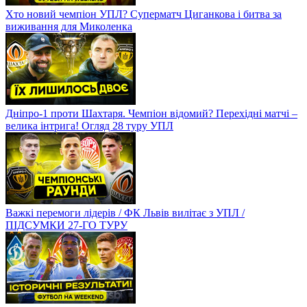
Хто новий чемпіон УПЛ? Суперматч Циганкова і битва за
виживання для Миколенка
Дніпро-1 проти Шахтаря. Чемпіон відомий? Перехідні матчі –
велика інтрига! Огляд 28 туру УПЛ
Важкі перемоги лідерів / ФК Львів вилітає з УПЛ /
ПІДСУМКИ 27-ГО ТУРУ