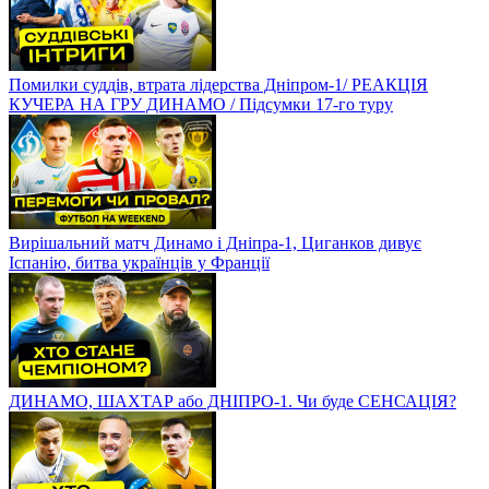
Помилки суддів, втрата лідерства Дніпром-1/ РЕАКЦІЯ
КУЧЕРА НА ГРУ ДИНАМО / Підсумки 17-го туру
Вирішальний матч Динамо і Дніпра-1, Циганков дивує
Іспанію, битва українців у Франції
ДИНАМО, ШАХТАР або ДНІПРО-1. Чи буде СЕНСАЦІЯ?