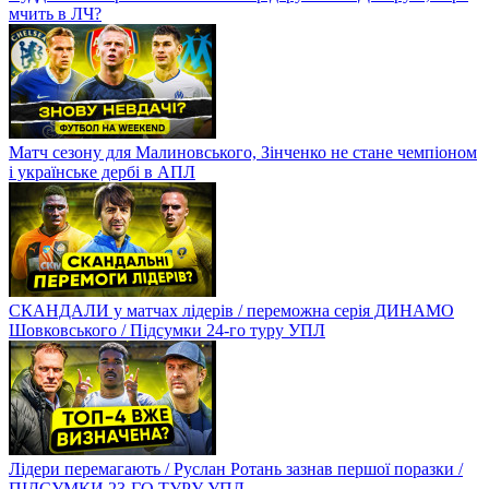
мчить в ЛЧ?
Матч сезону для Малиновського, Зінченко не стане чемпіоном
і українське дербі в АПЛ
СКАНДАЛИ у матчах лідерів / переможна серія ДИНАМО
Шовковського / Підсумки 24-го туру УПЛ
Лідери перемагають / Руслан Ротань зазнав першої поразки /
ПІДСУМКИ 23-ГО ТУРУ УПЛ