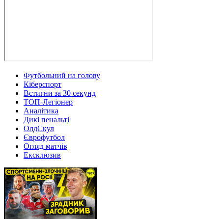
Футбольний на голову
Кіберспорт
Встигни за 30 секунд
ТОП-Легіонер
Аналітика
Дикі пенальті
ОлдСкул
Єврофутбол
Огляд матчів
Ексклюзив