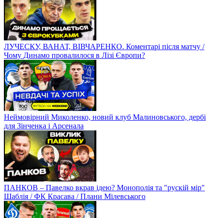
ЛУЧЕСКУ, ВАНАТ, ВІВЧАРЕНКО. Коментарі після матчу /
Чому Динамо провалилося в Лізі Європи?
Неймовірний Миколенко, новий клуб Малиновського, дербі
для Зінченка і Арсенала
ПАНКОВ – Павелко вкрав ідею? Монополія та "рускій мір"
Шаблія / ФК Красава / Плани Мілевського