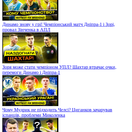
Динамо знову у грі! Чемпіонський матч Дніпра-1 і Зорі,
провал Зінченка в АПЛ
Зоря може стати чемпіоном УПЛ? Шахтар втрачає очки,
перемоги Динамо і Дніпра-1
Чому Мудрик не підходить Челсі? Циганков зачарував
іспанців, проблеми Миколенка