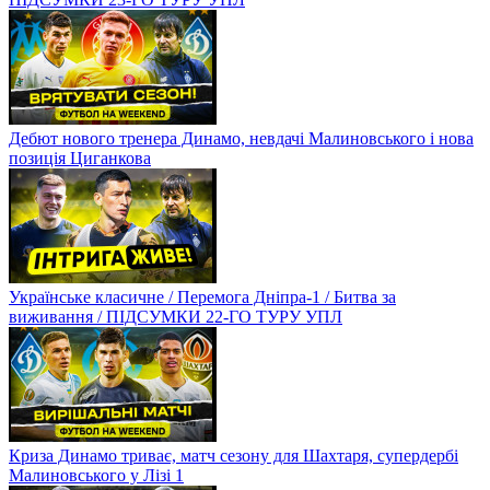
Дебют нового тренера Динамо, невдачі Малиновського і нова
позиція Циганкова
Українське класичне / Перемога Дніпра-1 / Битва за
виживання / ПІДСУМКИ 22-ГО ТУРУ УПЛ
Криза Динамо триває, матч сезону для Шахтаря, супердербі
Малиновського у Лізі 1