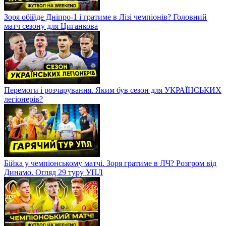
Зоря обійде Дніпро-1 і гратиме в Лізі чемпіонів? Головний
матч сезону для Циганкова
Перемоги і розчарування. Яким був сезон для УКРАЇНСЬКИХ
легіонерів?
Бійка у чемпіонському матчі. Зоря гратиме в ЛЧ? Розгром від
Динамо. Огляд 29 туру УПЛ