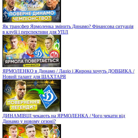
Як трансфер Ярмоленка змінить Динамо? Фінансова ситуація
в клубі і перспективи для УПЛ
ЯРМОЛЕНКО в Динамо / Лаціо і Жирона хочуть ДОВБИКА /
Новий талант для ШАХТАРЯ
ДИНАМІВЦІ чекають на ЯРМОЛЕНКА / Чого чекати від
Динамо у новому сезоні?