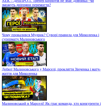
АЕК – ДНІПРО-1. Тренер кіпріотів не знає Довбика? Чи
зможуть дніпряни перемогти?
Чому провалився Мудрик? Суворі правила для Миколенка і
суперматч Малиновського
Дебют Малиновського у Марселі, прокляття Зінченка і матч-
життя для Миколенка
Малиновський в Марселі! Як грає команда, хто конкуренти і