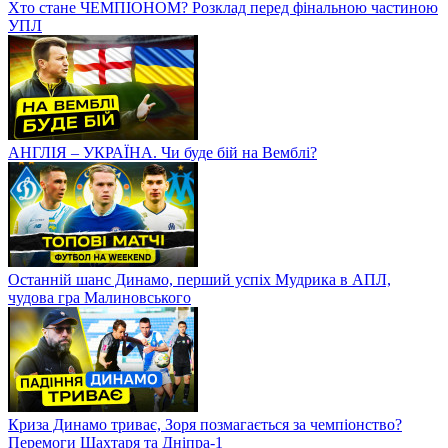
Хто стане ЧЕМПІОНОМ? Розклад перед фінальною частиною
УПЛ
АНГЛІЯ – УКРАЇНА. Чи буде бій на Вемблі?
Останній шанс Динамо, перший успіх Мудрика в АПЛ,
чудова гра Малиновського
Криза Динамо триває, Зоря позмагається за чемпіонство?
Перемоги Шахтаря та Дніпра-1