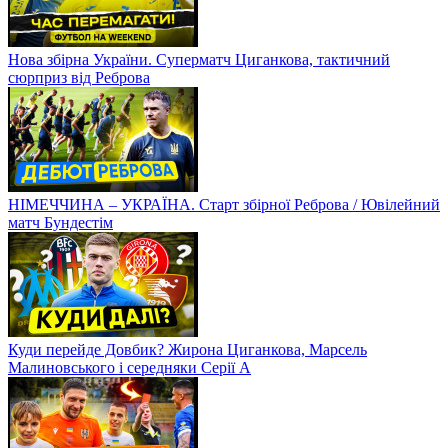
Нова збірна України. Суперматч Циганкова, тактичний
сюрприз від Реброва
НІМЕЧЧИНА – УКРАЇНА. Старт збірної Реброва / Ювілейний
матч Бундестім
Куди перейде Довбик? Жирона Циганкова, Марсель
Малиновського і середняки Серії А