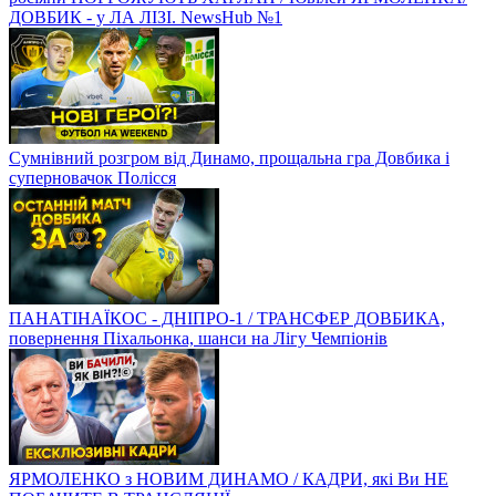
ДОВБИК - у ЛА ЛІЗІ. NewsHub №1
Сумнівний розгром від Динамо, прощальна гра Довбика і
суперновачок Полісся
ПАНАТІНАЇКОС - ДНІПРО-1 / ТРАНСФЕР ДОВБИКА,
повернення Піхальонка, шанси на Лігу Чемпіонів
ЯРМОЛЕНКО з НОВИМ ДИНАМО / КАДРИ, які Ви НЕ