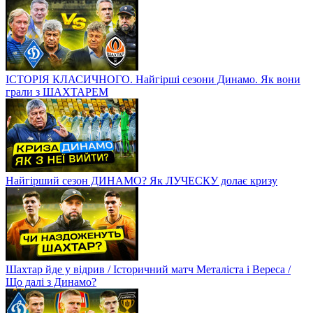
ІСТОРІЯ КЛАСИЧНОГО. Найгірші сезони Динамо. Як вони
грали з ШАХТАРЕМ
Найгірший сезон ДИНАМО? Як ЛУЧЕСКУ долає кризу
Шахтар йде у відрив / Історичний матч Металіста і Вереса /
Що далі з Динамо?