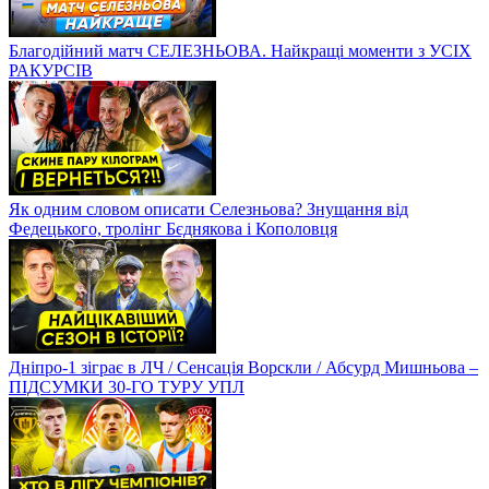
Благодійний матч СЕЛЕЗНЬОВА. Найкращі моменти з УСІХ
РАКУРСІВ
Як одним словом описати Селезньова? Знущання від
Федецького, тролінг Бєднякова і Кополовця
Дніпро-1 зіграє в ЛЧ / Сенсація Ворскли / Абсурд Мишньова –
ПІДСУМКИ 30-ГО ТУРУ УПЛ