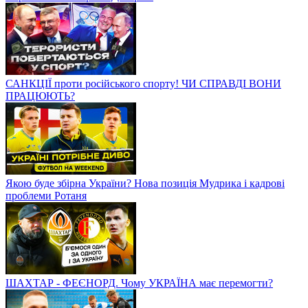
САНКЦІЇ проти російського спорту! ЧИ СПРАВДІ ВОНИ
ПРАЦЮЮТЬ?
Якою буде збірна України? Нова позиція Мудрика і кадрові
проблеми Ротаня
ШАХТАР - ФЕЄНОРД. Чому УКРАЇНА має перемогти?