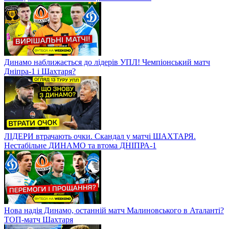
Динамо наближається до лідерів УПЛ! Чемпіонський матч
Дніпра-1 і Шахтаря?
ЛІДЕРИ втрачають очки. Скандал у матчі ШАХТАРЯ.
Нестабільне ДИНАМО та втома ДНІПРА-1
Нова надія Динамо, останній матч Малиновського в Аталанті?
ТОП-матч Шахтаря