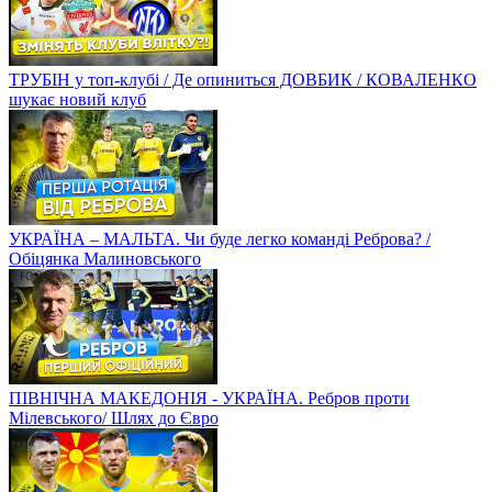
ТРУБІН у топ-клубі / Де опиниться ДОВБИК / КОВАЛЕНКО
шукає новий клуб
УКРАЇНА – МАЛЬТА. Чи буде легко команді Реброва? /
Обіцянка Малиновського
ПІВНІЧНА МАКЕДОНІЯ - УКРАЇНА. Ребров проти
Мілевського/ Шлях до Євро