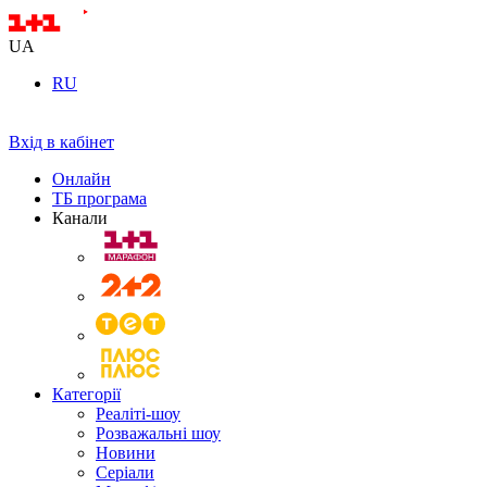
UA
RU
Вхід в кабінет
Онлайн
ТБ програма
Канали
Категорії
Реаліті-шоу
Розважальні шоу
Новини
Серіали