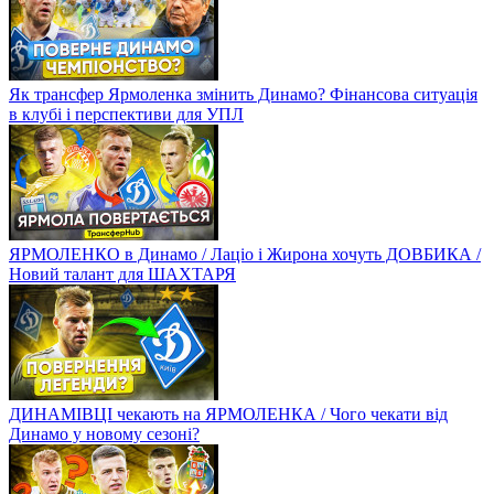
Як трансфер Ярмоленка змінить Динамо? Фінансова ситуація
в клубі і перспективи для УПЛ
ЯРМОЛЕНКО в Динамо / Лаціо і Жирона хочуть ДОВБИКА /
Новий талант для ШАХТАРЯ
ДИНАМІВЦІ чекають на ЯРМОЛЕНКА / Чого чекати від
Динамо у новому сезоні?