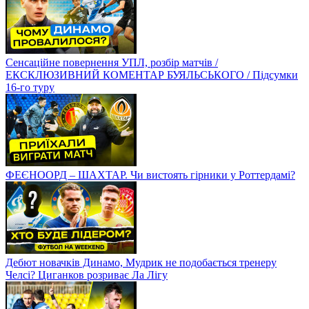
Сенсаційне повернення УПЛ, розбір матчів /
ЕКСКЛЮЗИВНИЙ КОМЕНТАР БУЯЛЬСЬКОГО / Підсумки
16-го туру
ФЕЄНООРД – ШАХТАР. Чи вистоять гірники у Роттердамі?
Дебют новачків Динамо, Мудрик не подобається тренеру
Челсі? Циганков розриває Ла Лігу