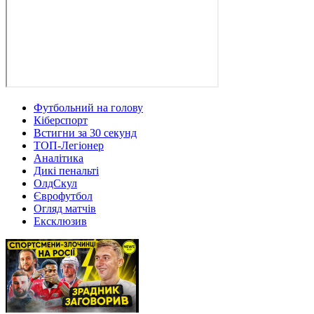
Футбольний на голову
Кіберспорт
Встигни за 30 секунд
ТОП-Легіонер
Аналітика
Дикі пенальті
ОлдСкул
Єврофутбол
Огляд матчів
Ексклюзив