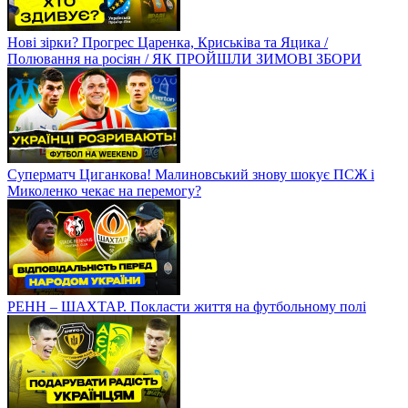
Нові зірки? Прогрес Царенка, Криськіва та Яцика /
Полювання на росіян / ЯК ПРОЙШЛИ ЗИМОВІ ЗБОРИ
Суперматч Циганкова! Малиновський знову шокує ПСЖ і
Миколенко чекає на перемогу?
РЕНН – ШАХТАР. Покласти життя на футбольному полі