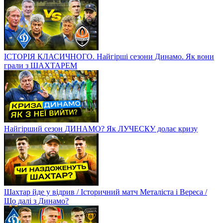
ІСТОРІЯ КЛАСИЧНОГО. Найгірші сезони Динамо. Як вони
грали з ШАХТАРЕМ
Найгірший сезон ДИНАМО? Як ЛУЧЕСКУ долає кризу
Шахтар йде у відрив / Історичний матч Металіста і Вереса /
Що далі з Динамо?