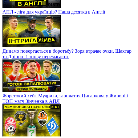
АПЛ - ліга для українців? Наша десятка в Англії
Динамо повертається в боротьбу? Зоря втрачає очки, Шахтар
та Дніпро–1 знову перемагають
Жорстокий хейт Мудрика, зарплатня Циганкова у Жироні і
ТОП-матч Зінченка в АПЛ