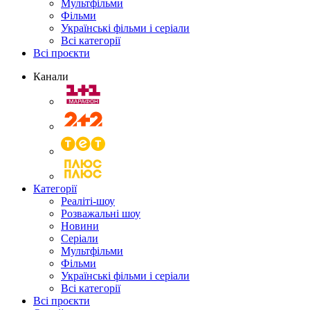
Мультфільми
Фільми
Українські фільми і серіали
Всі категорії
Всі проєкти
Канали
Категорії
Реаліті-шоу
Розважальні шоу
Новини
Серіали
Мультфільми
Фільми
Українські фільми і серіали
Всі категорії
Всі проєкти