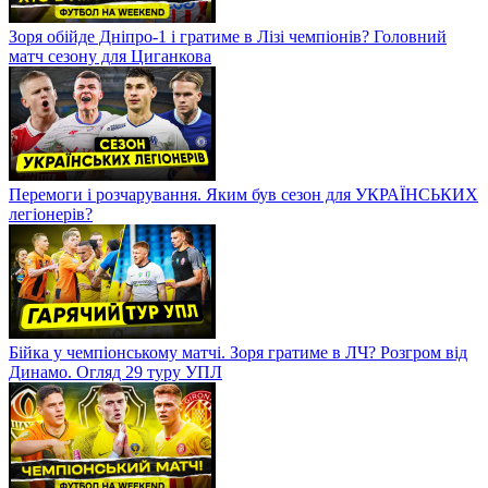
Зоря обійде Дніпро-1 і гратиме в Лізі чемпіонів? Головний
матч сезону для Циганкова
Перемоги і розчарування. Яким був сезон для УКРАЇНСЬКИХ
легіонерів?
Бійка у чемпіонському матчі. Зоря гратиме в ЛЧ? Розгром від
Динамо. Огляд 29 туру УПЛ