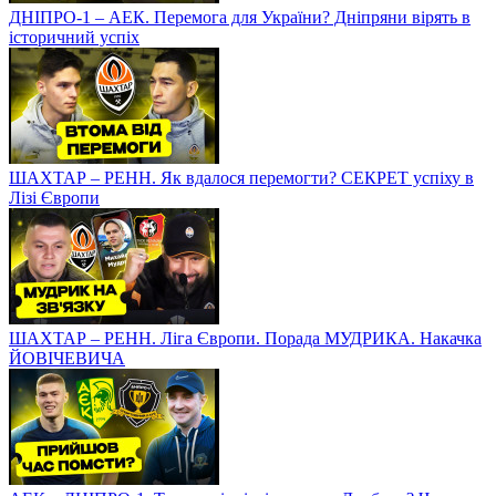
ДНІПРО-1 – АЕК. Перемога для України? Дніпряни вірять в
історичний успіх
ШАХТАР – РЕНН. Як вдалося перемогти? СЕКРЕТ успіху в
Лізі Європи
ШАХТАР – РЕНН. Ліга Європи. Порада МУДРИКА. Накачка
ЙОВІЧЕВИЧА