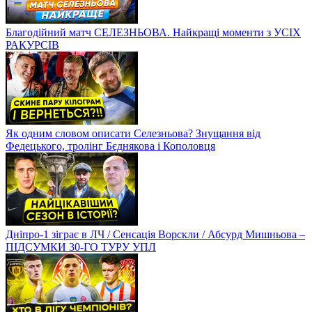
Благодійний матч СЕЛЕЗНЬОВА. Найкращі моменти з УСІХ
РАКУРСІВ
Як одним словом описати Селезньова? Знущання від
Федецького, тролінг Бєднякова і Кополовця
Дніпро-1 зіграє в ЛЧ / Сенсація Ворскли / Абсурд Мишньова –
ПІДСУМКИ 30-ГО ТУРУ УПЛ