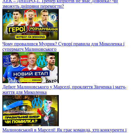
АЕК – ДНІПРО-1. Тренер кіпріотів не знає Довбика? Чи
зможуть дніпряни перемогти?
Чому провалився Мудрик? Суворі правила для Миколенка і
суперматч Малиновського
Дебют Малиновського у Марселі, прокляття Зінченка і матч-
життя для Миколенка
Малиновський в Марселі! Як грає команда, хто конкуренти і