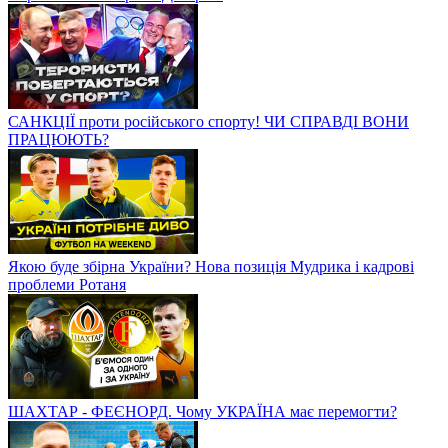
САНКЦІЇ проти російського спорту! ЧИ СПРАВДІ ВОНИ
ПРАЦЮЮТЬ?
Якою буде збірна України? Нова позиція Мудрика і кадрові
проблеми Ротаня
ШАХТАР - ФЕЄНОРД. Чому УКРАЇНА має перемогти?