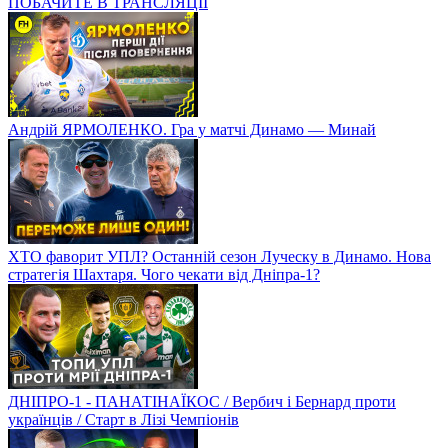
ПОБАЧИТЕ В ТРАНСЛЯЦІЇ
Андрій ЯРМОЛЕНКО. Гра у матчі Динамо — Минай
ХТО фаворит УПЛ? Останній сезон Луческу в Динамо. Нова
стратегія Шахтаря. Чого чекати від Дніпра-1?
ДНІПРО-1 - ПАНАТІНАЇКОС / Вербич і Бернард проти
українців / Старт в Лізі Чемпіонів