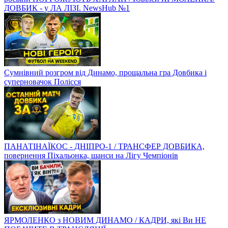
ДОВБИК - у ЛА ЛІЗІ. NewsHub №1
Сумнівний розгром від Динамо, прощальна гра Довбика і
суперновачок Полісся
ПАНАТІНАЇКОС - ДНІПРО-1 / ТРАНСФЕР ДОВБИКА,
повернення Піхальонка, шанси на Лігу Чемпіонів
ЯРМОЛЕНКО з НОВИМ ДИНАМО / КАДРИ, які Ви НЕ