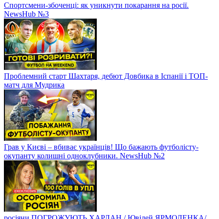
Спортсмени-збоченці: як уникнути покарання на росії.
NewsHub №3
Проблемний старт Шахтаря, дебют Довбика в Іспанії і ТОП-
матч для Мудрика
Грав у Києві – вбиває українців! Що бажають футболісту-
окупанту колишні одноклубники. NewsHub №2
росіяни ПОГРОЖУЮТЬ ХАРЛАН / Ювілей ЯРМОЛЕНКА/