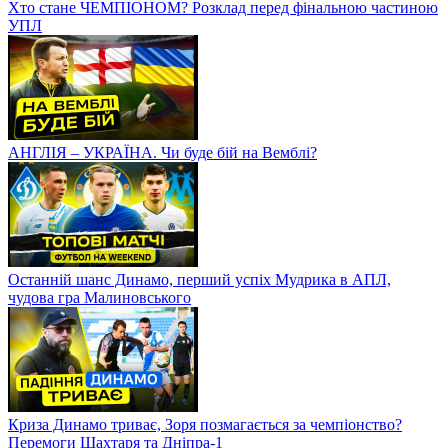
Хто стане ЧЕМПІОНОМ? Розклад перед фінальною частиною
УПЛ
АНГЛІЯ – УКРАЇНА. Чи буде бій на Вемблі?
Останній шанс Динамо, перший успіх Мудрика в АПЛ,
чудова гра Малиновського
Криза Динамо триває, Зоря позмагається за чемпіонство?
Перемоги Шахтаря та Дніпра-1