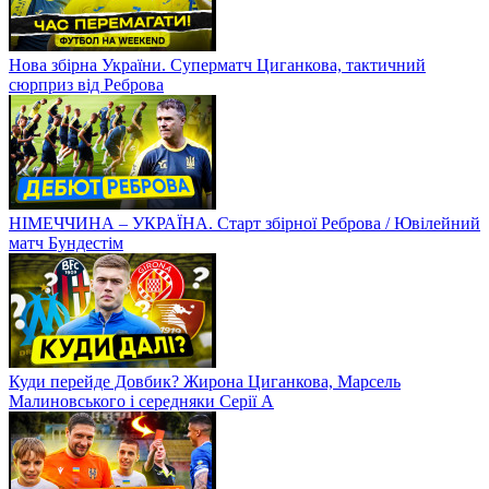
Нова збірна України. Суперматч Циганкова, тактичний
сюрприз від Реброва
НІМЕЧЧИНА – УКРАЇНА. Старт збірної Реброва / Ювілейний
матч Бундестім
Куди перейде Довбик? Жирона Циганкова, Марсель
Малиновського і середняки Серії А