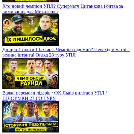
Хто новий чемпіон УПЛ? Суперматч Циганкова і битва за
виживання для Миколенка
Дніпро-1 проти Шахтаря. Чемпіон відомий? Перехідні матчі –
велика інтрига! Огляд 28 туру УПЛ
Важкі перемоги лідерів / ФК Львів вилітає з УПЛ /
ПІДСУМКИ 27-ГО ТУРУ