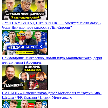
ЛУЧЕСКУ, ВАНАТ, ВІВЧАРЕНКО. Коментарі після матчу /
Чому Динамо провалилося в Лізі Європи?
Неймовірний Миколенко, новий клуб Малиновського, дербі
для Зінченка і Арсенала
ПАНКОВ – Павелко вкрав ідею? Монополія та "рускій мір"
Шаблія / ФК Красава / Плани Мілевського