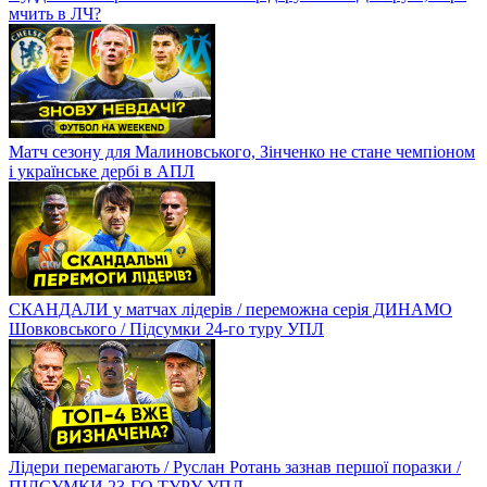
мчить в ЛЧ?
Матч сезону для Малиновського, Зінченко не стане чемпіоном
і українське дербі в АПЛ
СКАНДАЛИ у матчах лідерів / переможна серія ДИНАМО
Шовковського / Підсумки 24-го туру УПЛ
Лідери перемагають / Руслан Ротань зазнав першої поразки /
ПІДСУМКИ 23-ГО ТУРУ УПЛ