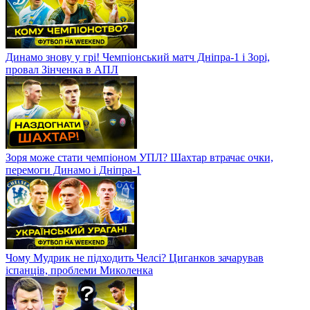
Динамо знову у грі! Чемпіонський матч Дніпра-1 і Зорі,
провал Зінченка в АПЛ
Зоря може стати чемпіоном УПЛ? Шахтар втрачає очки,
перемоги Динамо і Дніпра-1
Чому Мудрик не підходить Челсі? Циганков зачарував
іспанців, проблеми Миколенка