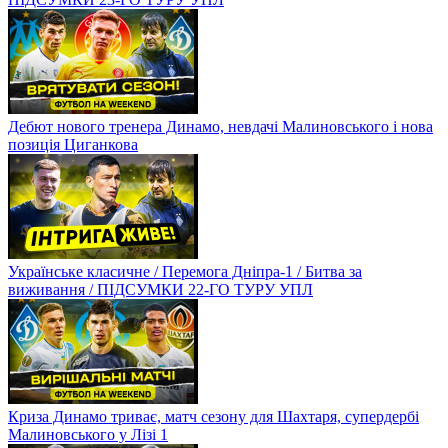
Дебют нового тренера Динамо, невдачі Малиновського і нова
позиція Циганкова
Українське класичне / Перемога Дніпра-1 / Битва за
виживання / ПІДСУМКИ 22-ГО ТУРУ УПЛ
Криза Динамо триває, матч сезону для Шахтаря, супердербі
Малиновського у Лізі 1