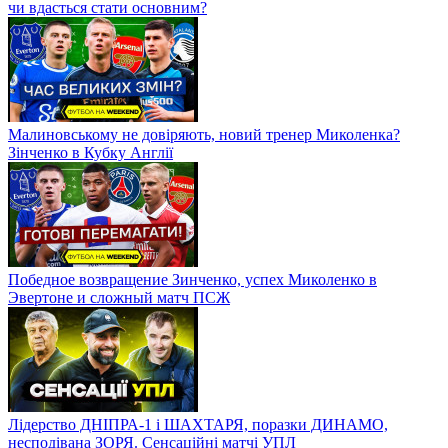
чи вдасться стати основним?
Малиновському не довіряють, новий тренер Миколенка?
Зінченко в Кубку Англії
Победное возвращение Зинченко, успех Миколенко в
Эвертоне и сложный матч ПСЖ
Лідерство ДНІПРА-1 і ШАХТАРЯ, поразки ДИНАМО,
несподівана ЗОРЯ. Сенсаційні матчі УПЛ