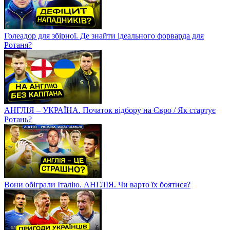
Голеадор для збірної. Де знайти ідеального форварда для
Ротаня?
АНГЛІЯ – УКРАЇНА. Початок відбору на Євро / Як стартує
Ротань?
Вони обіграли Італію. АНГЛІЯ. Чи варто їх боятися?