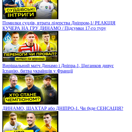
Помилки суддів, втрата лідерства Дніпром-1/ РЕАКЦІЯ
КУЧЕРА НА ГРУ ДИНАМО / Підсумки 17-го туру
Вирішальний матч Динамо і Дніпра-1, Циганков дивує
Іспанію, битва українців у Франції
ДИНАМО, ШАХТАР або ДНІПРО-1. Чи буде СЕНСАЦІЯ?