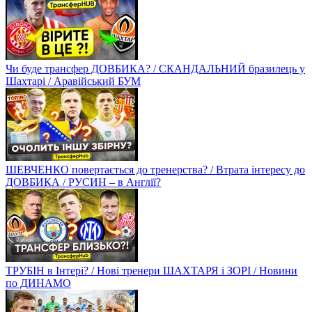
Чи буде трансфер ДОВБИКА? / СКАНДАЛЬНИЙ бразилець у
Шахтарі / Аравійський БУМ
ШЕВЧЕНКО повертається до тренерства? / Втрата інтересу до
ДОВБИКА / РУСИН – в Англії?
ТРУБІН в Інтері? / Нові тренери ШАХТАРЯ і ЗОРІ / Новини
по ДИНАМО