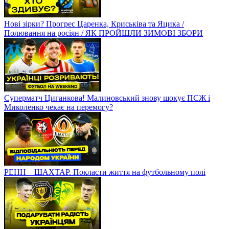
Нові зірки? Прогрес Царенка, Криськіва та Яцика /
Полювання на росіян / ЯК ПРОЙШЛИ ЗИМОВІ ЗБОРИ
Суперматч Циганкова! Малиновський знову шокує ПСЖ і
Миколенко чекає на перемогу?
РЕНН – ШАХТАР. Покласти життя на футбольному полі