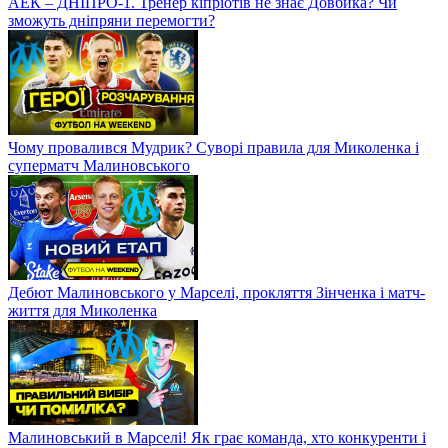
АЕК – ДНІПРО-1. Тренер кіпріотів не знає Довбика? Чи
зможуть дніпряни перемогти?
Чому провалився Мудрик? Суворі правила для Миколенка і
суперматч Малиновського
Дебют Малиновського у Марселі, прокляття Зінченка і матч-
життя для Миколенка
Малиновський в Марселі! Як грає команда, хто конкуренти і