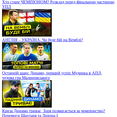
Хто стане ЧЕМПІОНОМ? Розклад перед фінальною частиною
УПЛ
АНГЛІЯ – УКРАЇНА. Чи буде бій на Вемблі?
Останній шанс Динамо, перший успіх Мудрика в АПЛ,
чудова гра Малиновського
Криза Динамо триває, Зоря позмагається за чемпіонство?
Перемоги Шахтаря та Дніпра-1