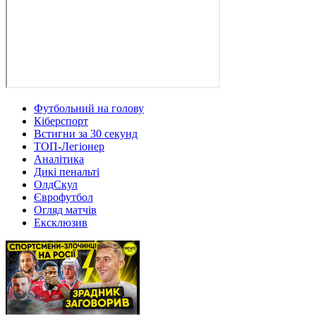
Футбольний на голову
Кіберспорт
Встигни за 30 секунд
ТОП-Легіонер
Аналітика
Дикі пенальті
ОлдСкул
Єврофутбол
Огляд матчів
Ексклюзив