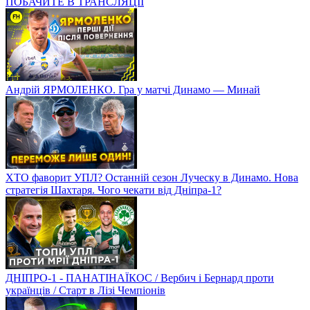
ПОБАЧИТЕ В ТРАНСЛЯЦІЇ
Андрій ЯРМОЛЕНКО. Гра у матчі Динамо — Минай
ХТО фаворит УПЛ? Останній сезон Луческу в Динамо. Нова
стратегія Шахтаря. Чого чекати від Дніпра-1?
ДНІПРО-1 - ПАНАТІНАЇКОС / Вербич і Бернард проти
українців / Старт в Лізі Чемпіонів