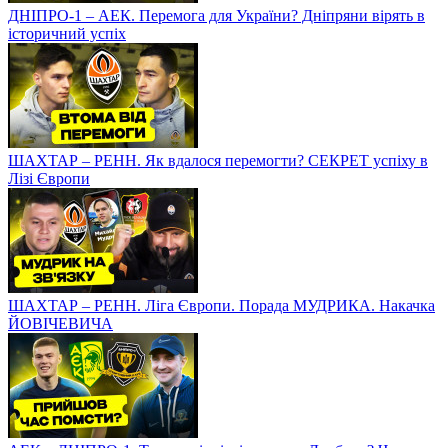
ДНІПРО-1 – АЕК. Перемога для України? Дніпряни вірять в
історичний успіх
ШАХТАР – РЕНН. Як вдалося перемогти? СЕКРЕТ успіху в
Лізі Європи
ШАХТАР – РЕНН. Ліга Європи. Порада МУДРИКА. Накачка
ЙОВІЧЕВИЧА