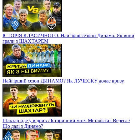
ІСТОРІЯ КЛАСИЧНОГО. Найгірші сезони Динамо. Як вони
грали з ШАХТАРЕМ
Найгірший сезон ДИНАМО? Як ЛУЧЕСКУ долає кризу
Шахтар йде у відрив / Історичний матч Металіста і Вереса /
Що далі з Динамо?