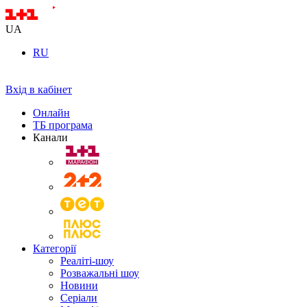
UA
RU
Вхід в кабінет
Онлайн
ТБ програма
Канали
Категорії
Реаліті-шоу
Розважальні шоу
Новини
Серіали