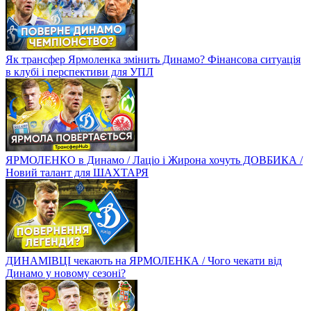
Як трансфер Ярмоленка змінить Динамо? Фінансова ситуація
в клубі і перспективи для УПЛ
ЯРМОЛЕНКО в Динамо / Лаціо і Жирона хочуть ДОВБИКА /
Новий талант для ШАХТАРЯ
ДИНАМІВЦІ чекають на ЯРМОЛЕНКА / Чого чекати від
Динамо у новому сезоні?