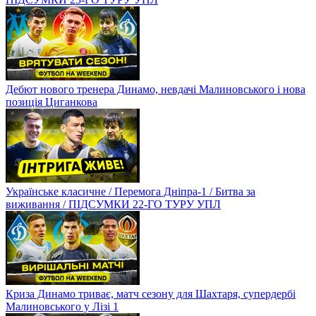
Дебют нового тренера Динамо, невдачі Малиновського і нова
позиція Циганкова
Українське класичне / Перемога Дніпра-1 / Битва за
виживання / ПІДСУМКИ 22-ГО ТУРУ УПЛ
Криза Динамо триває, матч сезону для Шахтаря, супердербі
Малиновського у Лізі 1