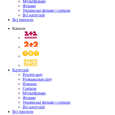
Мультфільми
Фільми
Українські фільми і серіали
Всі категорії
Всі проєкти
Канали
Категорії
Реаліті-шоу
Розважальні шоу
Новини
Серіали
Мультфільми
Фільми
Українські фільми і серіали
Всі категорії
Всі проєкти