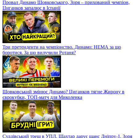
Провал Динамо Шовковського, Зоря – прихований чемпіон,
Циганков запалює в Іспанії
Три претенденти на чемпіонство. Динамо: НЕМА за що
боротися. За що вилучили Ротаня?
Шовковський змінює Динамо? Циганков тягне Жирону в
єврокубки, ТОП-матч для Миколенка
Суддівський треш в УПЛ. Шахтар дарує шанс Дніпру-1, Зоря