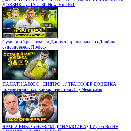
ДОВБИК - у ЛА ЛІЗІ. NewsHub №1
Сумнівний розгром від Динамо, прощальна гра Довбика і
суперновачок Полісся
ПАНАТІНАЇКОС - ДНІПРО-1 / ТРАНСФЕР ДОВБИКА,
повернення Піхальонка, шанси на Лігу Чемпіонів
ЯРМОЛЕНКО з НОВИМ ДИНАМО / КАДРИ, які Ви НЕ