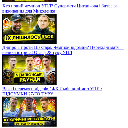
Хто новий чемпіон УПЛ? Суперматч Циганкова і битва за
виживання для Миколенка
Дніпро-1 проти Шахтаря. Чемпіон відомий? Перехідні матчі –
велика інтрига! Огляд 28 туру УПЛ
Важкі перемоги лідерів / ФК Львів вилітає з УПЛ /
ПІДСУМКИ 27-ГО ТУРУ