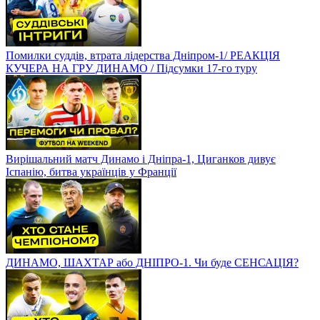
Помилки суддів, втрата лідерства Дніпром-1/ РЕАКЦІЯ
КУЧЕРА НА ГРУ ДИНАМО / Підсумки 17-го туру
Вирішальний матч Динамо і Дніпра-1, Циганков дивує
Іспанію, битва українців у Франції
ДИНАМО, ШАХТАР або ДНІПРО-1. Чи буде СЕНСАЦІЯ?