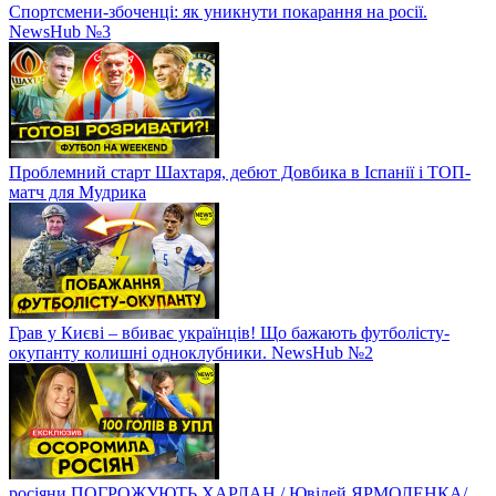
Спортсмени-збоченці: як уникнути покарання на росії.
NewsHub №3
Проблемний старт Шахтаря, дебют Довбика в Іспанії і ТОП-
матч для Мудрика
Грав у Києві – вбиває українців! Що бажають футболісту-
окупанту колишні одноклубники. NewsHub №2
росіяни ПОГРОЖУЮТЬ ХАРЛАН / Ювілей ЯРМОЛЕНКА/