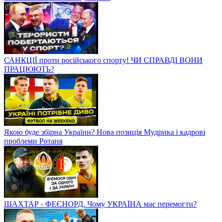
САНКЦІЇ проти російського спорту! ЧИ СПРАВДІ ВОНИ
ПРАЦЮЮТЬ?
Якою буде збірна України? Нова позиція Мудрика і кадрові
проблеми Ротаня
ШАХТАР - ФЕЄНОРД. Чому УКРАЇНА має перемогти?