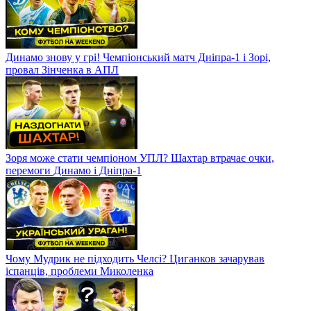
Динамо знову у грі! Чемпіонський матч Дніпра-1 і Зорі,
провал Зінченка в АПЛ
Зоря може стати чемпіоном УПЛ? Шахтар втрачає очки,
перемоги Динамо і Дніпра-1
Чому Мудрик не підходить Челсі? Циганков зачарував
іспанців, проблеми Миколенка