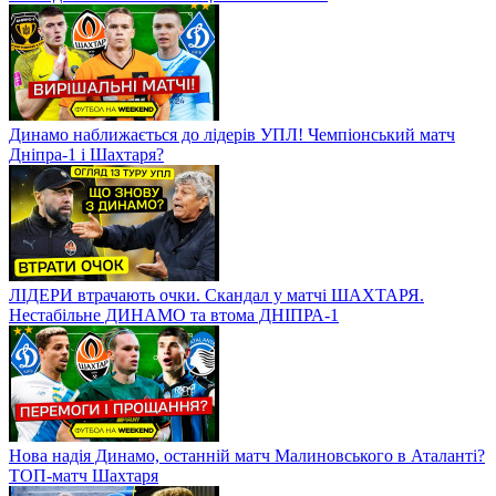
Динамо наближається до лідерів УПЛ! Чемпіонський матч
Дніпра-1 і Шахтаря?
ЛІДЕРИ втрачають очки. Скандал у матчі ШАХТАРЯ.
Нестабільне ДИНАМО та втома ДНІПРА-1
Нова надія Динамо, останній матч Малиновського в Аталанті?
ТОП-матч Шахтаря