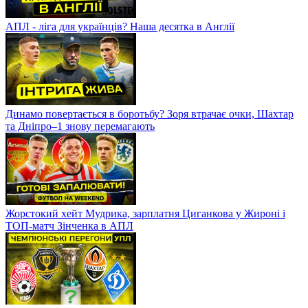
АПЛ - ліга для українців? Наша десятка в Англії
Динамо повертається в боротьбу? Зоря втрачає очки, Шахтар
та Дніпро–1 знову перемагають
Жорстокий хейт Мудрика, зарплатня Циганкова у Жироні і
ТОП-матч Зінченка в АПЛ