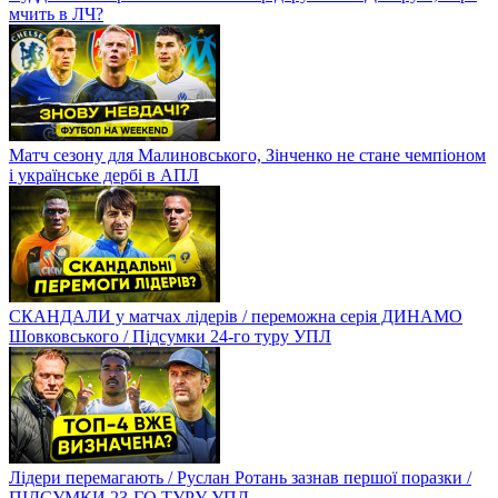
мчить в ЛЧ?
Матч сезону для Малиновського, Зінченко не стане чемпіоном
і українське дербі в АПЛ
СКАНДАЛИ у матчах лідерів / переможна серія ДИНАМО
Шовковського / Підсумки 24-го туру УПЛ
Лідери перемагають / Руслан Ротань зазнав першої поразки /
ПІДСУМКИ 23-ГО ТУРУ УПЛ