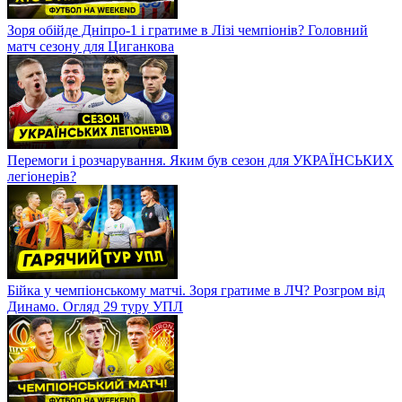
Зоря обійде Дніпро-1 і гратиме в Лізі чемпіонів? Головний
матч сезону для Циганкова
Перемоги і розчарування. Яким був сезон для УКРАЇНСЬКИХ
легіонерів?
Бійка у чемпіонському матчі. Зоря гратиме в ЛЧ? Розгром від
Динамо. Огляд 29 туру УПЛ