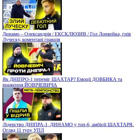
Динамо – Олександрія / ЕКСКЛЮЗИВ / Гол Лонвейка, гнів
Луческу, коментарі гравців
Як ДНІПРО-1 переміг ШАХТАР? Емоції ДОВБИКА та
враження ЙОВІЧЕВИЧА
Лідерство ДНІПРА-1, ДИНАМО у топ-6, амбіції ШАХТАРЯ.
Огляд 11 туру УПЛ