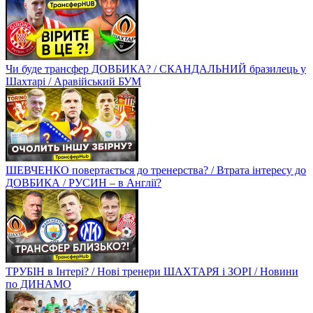
Чи буде трансфер ДОВБИКА? / СКАНДАЛЬНИЙ бразилець у
Шахтарі / Аравійський БУМ
ШЕВЧЕНКО повертається до тренерства? / Втрата інтересу до
ДОВБИКА / РУСИН – в Англії?
ТРУБІН в Інтері? / Нові тренери ШАХТАРЯ і ЗОРІ / Новини
по ДИНАМО