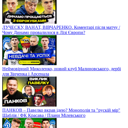
ЛУЧЕСКУ, ВАНАТ, ВІВЧАРЕНКО. Коментарі після матчу /
Чому Динамо провалилося в Лізі Європи?
Неймовірний Миколенко, новий клуб Малиновського, дербі
для Зінченка і Арсенала
ПАНКОВ – Павелко вкрав ідею? Монополія та "рускій мір"
Шаблія / ФК Красава / Плани Мілевського