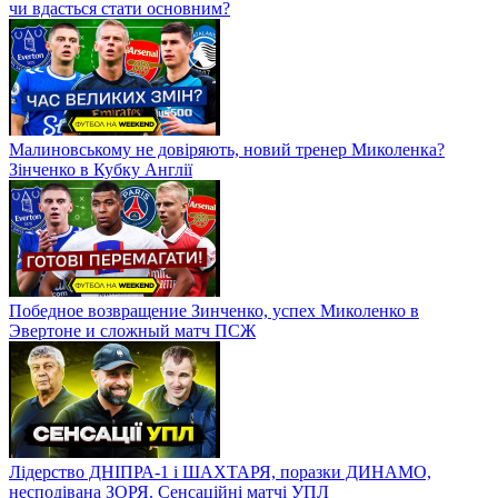
чи вдасться стати основним?
Малиновському не довіряють, новий тренер Миколенка?
Зінченко в Кубку Англії
Победное возвращение Зинченко, успех Миколенко в
Эвертоне и сложный матч ПСЖ
Лідерство ДНІПРА-1 і ШАХТАРЯ, поразки ДИНАМО,
несподівана ЗОРЯ. Сенсаційні матчі УПЛ