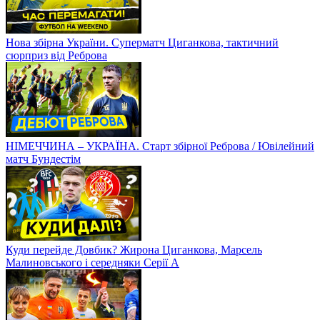
Нова збірна України. Суперматч Циганкова, тактичний
сюрприз від Реброва
НІМЕЧЧИНА – УКРАЇНА. Старт збірної Реброва / Ювілейний
матч Бундестім
Куди перейде Довбик? Жирона Циганкова, Марсель
Малиновського і середняки Серії А