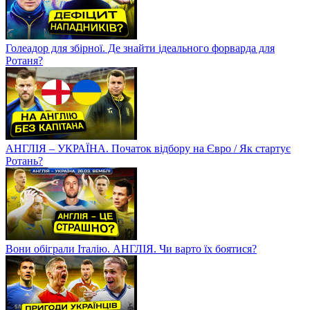
Голеадор для збірної. Де знайти ідеального форварда для
Ротаня?
АНГЛІЯ – УКРАЇНА. Початок відбору на Євро / Як стартує
Ротань?
Вони обіграли Італію. АНГЛІЯ. Чи варто їх боятися?