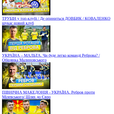
ТРУБІН у топ-клубі / Де опиниться ДОВБИК / КОВАЛЕНКО
шукає новий клуб
УКРАЇНА – МАЛЬТА. Чи буде легко команді Реброва? /
Обіцянка Малиновського
ПІВНІЧНА МАКЕДОНІЯ - УКРАЇНА. Ребров проти
Мілевського/ Шлях до Євро