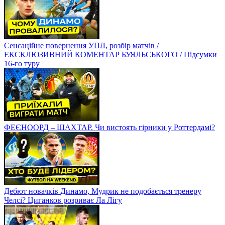
Сенсаційне повернення УПЛ, розбір матчів /
ЕКСКЛЮЗИВНИЙ КОМЕНТАР БУЯЛЬСЬКОГО / Підсумки
16-го туру
ФЕЄНООРД – ШАХТАР. Чи вистоять гірники у Роттердамі?
Дебют новачків Динамо, Мудрик не подобається тренеру
Челсі? Циганков розриває Ла Лігу