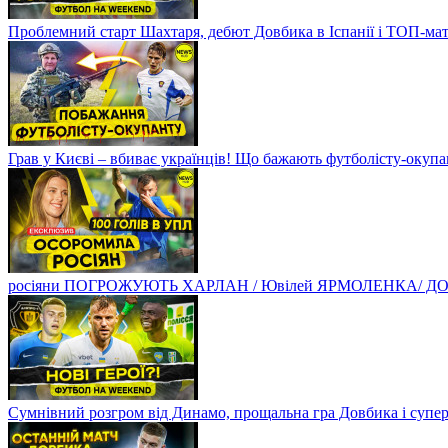
Проблемний старт Шахтаря, дебют Довбика в Іспанії і ТОП-ма
Грав у Києві – вбиває українців! Що бажають футболісту-оку
росіяни ПОГРОЖУЮТЬ ХАРЛАН / Ювілей ЯРМОЛЕНКА/ ДОВБ
Сумнівний розгром від Динамо, прощальна гра Довбика і супе