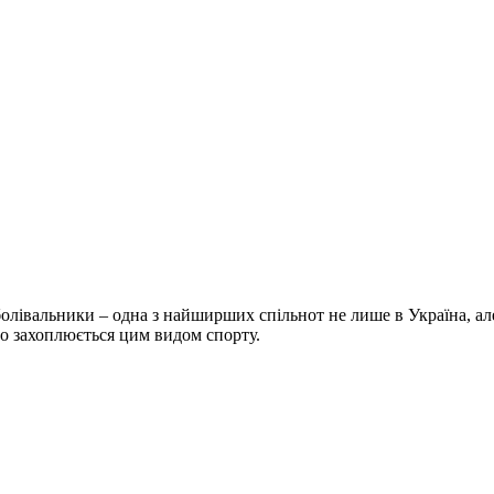
болівальники – одна з найширших спільнот не лише в Україна, але 
хто захоплюється цим видом спорту.