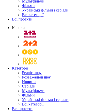
Мультфільми
Фільми
Українські фільми і серіали
Всі категорії
Всі проєкти
Канали
Категорії
Реаліті-шоу
Розважальні шоу
Новини
Серіали
Мультфільми
Фільми
Українські фільми і серіали
Всі категорії
Всі проєкти