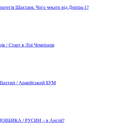
атегія Шахтаря. Чого чекати від Дніпра-1?
 / Старт в Лізі Чемпіонів
ахтарі / Аравійський БУМ
о ДОВБИКА / РУСИН – в Англії?