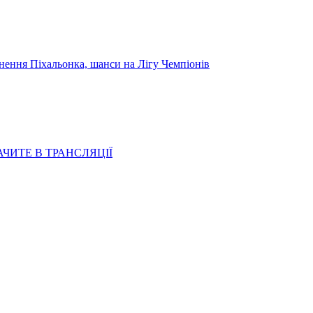
я Піхальонка, шанси на Лігу Чемпіонів
АЧИТЕ В ТРАНСЛЯЦІЇ