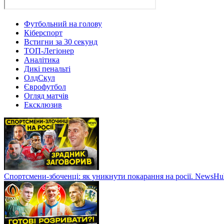
Футбольний на голову
Кіберспорт
Встигни за 30 секунд
ТОП-Легіонер
Аналітика
Дикі пенальті
ОлдСкул
Єврофутбол
Огляд матчів
Ексклюзив
Спортсмени-збоченці: як уникнути покарання на росії. NewsH