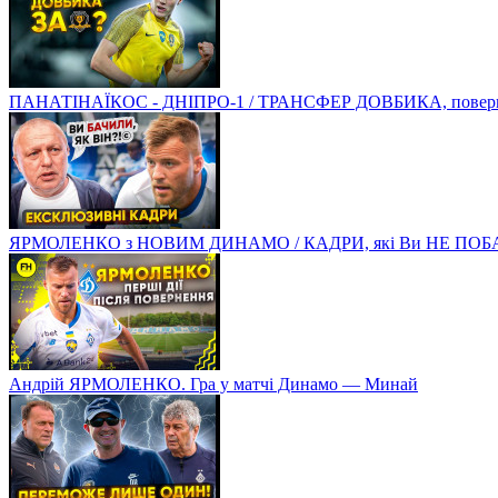
ПАНАТІНАЇКОС - ДНІПРО-1 / ТРАНСФЕР ДОВБИКА, поверненн
ЯРМОЛЕНКО з НОВИМ ДИНАМО / КАДРИ, які Ви НЕ ПОБ
Андрій ЯРМОЛЕНКО. Гра у матчі Динамо — Минай