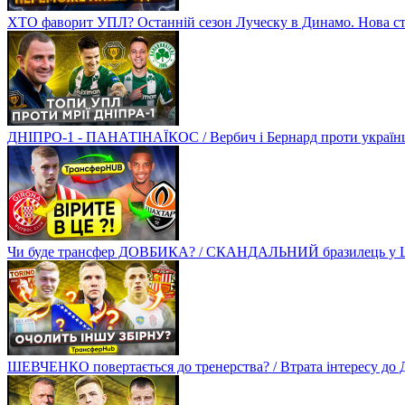
ХТО фаворит УПЛ? Останній сезон Луческу в Динамо. Нова стр
ДНІПРО-1 - ПАНАТІНАЇКОС / Вербич і Бернард проти українців
Чи буде трансфер ДОВБИКА? / СКАНДАЛЬНИЙ бразилець у Ш
ШЕВЧЕНКО повертається до тренерства? / Втрата інтересу д