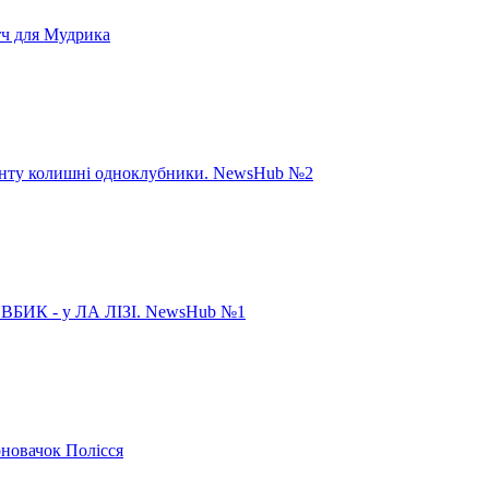
тч для Мудрика
панту колишні одноклубники. NewsHub №2
ИК - у ЛА ЛІЗІ. NewsHub №1
рновачок Полісся