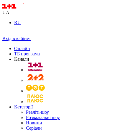
UA
RU
Вхід в кабінет
Онлайн
ТБ програма
Канали
Категорії
Реаліті-шоу
Розважальні шоу
Новини
Серіали