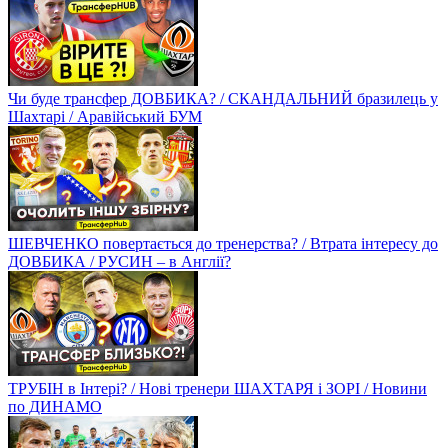
Чи буде трансфер ДОВБИКА? / СКАНДАЛЬНИЙ бразилець у
Шахтарі / Аравійський БУМ
ШЕВЧЕНКО повертається до тренерства? / Втрата інтересу до
ДОВБИКА / РУСИН – в Англії?
ТРУБІН в Інтері? / Нові тренери ШАХТАРЯ і ЗОРІ / Новини
по ДИНАМО