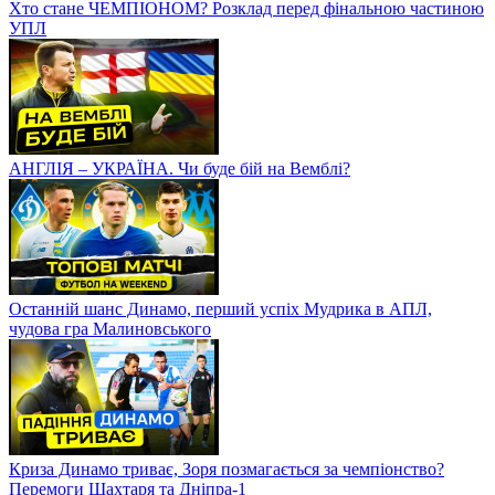
Хто стане ЧЕМПІОНОМ? Розклад перед фінальною частиною
УПЛ
АНГЛІЯ – УКРАЇНА. Чи буде бій на Вемблі?
Останній шанс Динамо, перший успіх Мудрика в АПЛ,
чудова гра Малиновського
Криза Динамо триває, Зоря позмагається за чемпіонство?
Перемоги Шахтаря та Дніпра-1