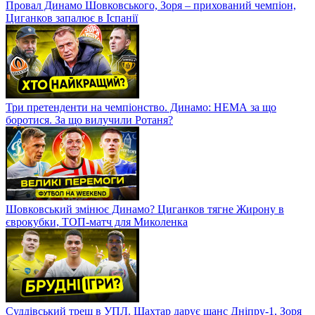
Провал Динамо Шовковського, Зоря – прихований чемпіон,
Циганков запалює в Іспанії
Три претенденти на чемпіонство. Динамо: НЕМА за що
боротися. За що вилучили Ротаня?
Шовковський змінює Динамо? Циганков тягне Жирону в
єврокубки, ТОП-матч для Миколенка
Суддівський треш в УПЛ. Шахтар дарує шанс Дніпру-1, Зоря