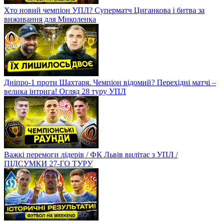
Хто новий чемпіон УПЛ? Суперматч Циганкова і битва за
виживання для Миколенка
Дніпро-1 проти Шахтаря. Чемпіон відомий? Перехідні матчі –
велика інтрига! Огляд 28 туру УПЛ
Важкі перемоги лідерів / ФК Львів вилітає з УПЛ /
ПІДСУМКИ 27-ГО ТУРУ