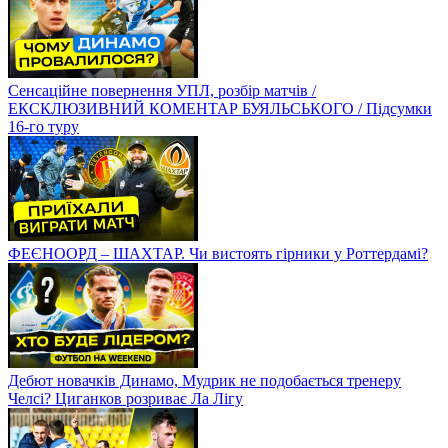
Сенсаційне повернення УПЛ, розбір матчів /
ЕКСКЛЮЗИВНИЙ КОМЕНТАР БУЯЛЬСЬКОГО / Підсумки
16-го туру
ФЕЄНООРД – ШАХТАР. Чи вистоять гірники у Роттердамі?
Дебют новачків Динамо, Мудрик не подобається тренеру
Челсі? Циганков розриває Ла Лігу