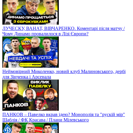
ЛУЧЕСКУ, ВАНАТ, ВІВЧАРЕНКО. Коментарі після матчу /
Чому Динамо провалилося в Лізі Європи?
Неймовірний Миколенко, новий клуб Малиновського, дербі
для Зінченка і Арсенала
ПАНКОВ – Павелко вкрав ідею? Монополія та "рускій мір"
Шаблія / ФК Красава / Плани Мілевського