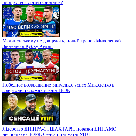
чи вдасться стати основним?
Малиновському не довіряють, новий тренер Миколенка?
Зінченко в Кубку Англії
Победное возвращение Зинченко, успех Миколенко в
Эвертоне и сложный матч ПСЖ
Лідерство ДНІПРА-1 і ШАХТАРЯ, поразки ДИНАМО,
несподівана ЗОРЯ. Сенсаційні матчі УПЛ