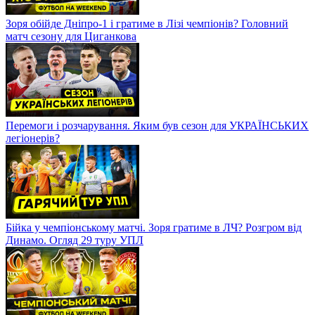
Зоря обійде Дніпро-1 і гратиме в Лізі чемпіонів? Головний
матч сезону для Циганкова
Перемоги і розчарування. Яким був сезон для УКРАЇНСЬКИХ
легіонерів?
Бійка у чемпіонському матчі. Зоря гратиме в ЛЧ? Розгром від
Динамо. Огляд 29 туру УПЛ