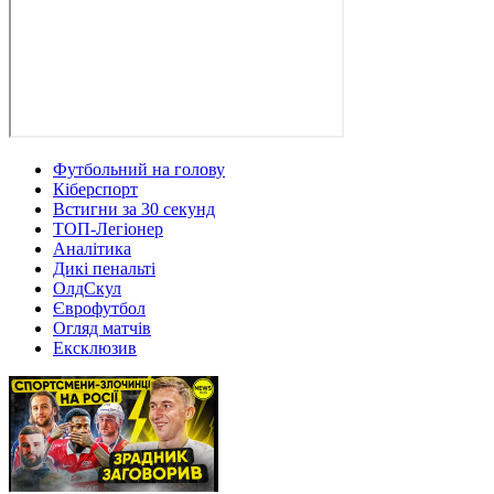
Футбольний на голову
Кіберспорт
Встигни за 30 секунд
ТОП-Легіонер
Аналітика
Дикі пенальті
ОлдСкул
Єврофутбол
Огляд матчів
Ексклюзив