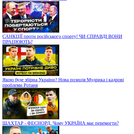
САНКЦІЇ проти російського спорту! ЧИ СПРАВДІ ВОНИ
ПРАЦЮЮТЬ?
Якою буде збірна України? Нова позиція Мудрика і кадрові
проблеми Ротаня
ШАХТАР - ФЕЄНОРД. Чому УКРАЇНА має перемогти?