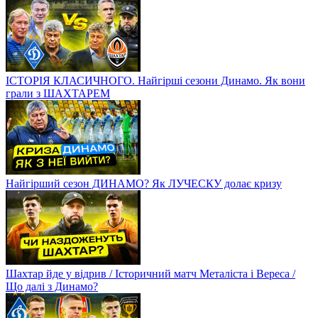
ІСТОРІЯ КЛАСИЧНОГО. Найгірші сезони Динамо. Як вони
грали з ШАХТАРЕМ
Найгірший сезон ДИНАМО? Як ЛУЧЕСКУ долає кризу
Шахтар йде у відрив / Історичний матч Металіста і Вереса /
Що далі з Динамо?