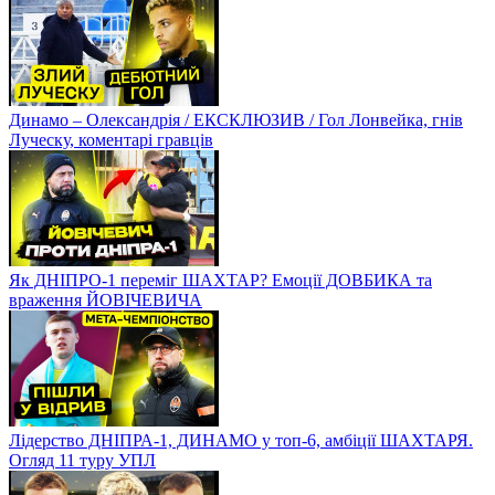
Динамо – Олександрія / ЕКСКЛЮЗИВ / Гол Лонвейка, гнів
Луческу, коментарі гравців
Як ДНІПРО-1 переміг ШАХТАР? Емоції ДОВБИКА та
враження ЙОВІЧЕВИЧА
Лідерство ДНІПРА-1, ДИНАМО у топ-6, амбіції ШАХТАРЯ.
Огляд 11 туру УПЛ