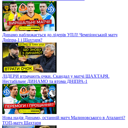
Динамо наближається до лідерів УПЛ! Чемпіонський матч
Дніпра-1 і Шахтаря?
ЛІДЕРИ втрачають очки. Скандал у матчі ШАХТАРЯ.
Нестабільне ДИНАМО та втома ДНІПРА-1
Нова надія Динамо, останній матч Малиновського в Аталанті?
ТОП-матч Шахтаря