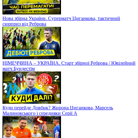
Нова збірна України. Суперматч Циганкова, тактичний
сюрприз від Реброва
НІМЕЧЧИНА – УКРАЇНА. Старт збірної Реброва / Ювілейний
матч Бундестім
Куди перейде Довбик? Жирона Циганкова, Марсель
Малиновського і середняки Серії А