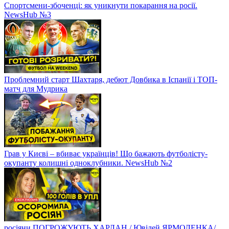
Спортсмени-збоченці: як уникнути покарання на росії.
NewsHub №3
Проблемний старт Шахтаря, дебют Довбика в Іспанії і ТОП-
матч для Мудрика
Грав у Києві – вбиває українців! Що бажають футболісту-
окупанту колишні одноклубники. NewsHub №2
росіяни ПОГРОЖУЮТЬ ХАРЛАН / Ювілей ЯРМОЛЕНКА/