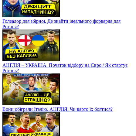
Голеадор для збірної. Де знайти ідеального форварда для
Ротаня?
АНГЛІЯ – УКРАЇНА. Початок відбору на Євро / Як стартує
Ротань?
Вони обіграли Італію. АНГЛІЯ. Чи варто їх боятися?