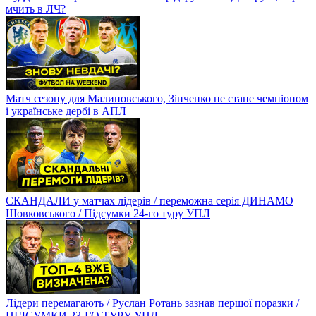
мчить в ЛЧ?
Матч сезону для Малиновського, Зінченко не стане чемпіоном
і українське дербі в АПЛ
СКАНДАЛИ у матчах лідерів / переможна серія ДИНАМО
Шовковського / Підсумки 24-го туру УПЛ
Лідери перемагають / Руслан Ротань зазнав першої поразки /
ПІДСУМКИ 23-ГО ТУРУ УПЛ