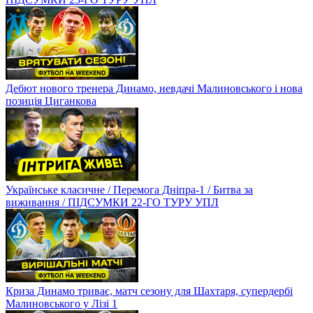
Дебют нового тренера Динамо, невдачі Малиновського і нова
позиція Циганкова
Українське класичне / Перемога Дніпра-1 / Битва за
виживання / ПІДСУМКИ 22-ГО ТУРУ УПЛ
Криза Динамо триває, матч сезону для Шахтаря, супердербі
Малиновського у Лізі 1