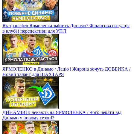
Як трансфер Ярмоленка змінить Динамо? Фінансова ситуація
в клубі і перспективи для УПЛ
ЯРМОЛЕНКО в Динамо / Лаціо і Жирона хочуть ДОВБИКА /
Новий талант для ШАХТАРЯ
ДИНАМІВЦІ чекають на ЯРМОЛЕНКА / Чого чекати від
Динамо у новому сезоні?