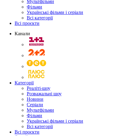
Мультфільми
Фільми
Українські фільми і серіали
Всі категорії
Всі проєкти
Канали
Категорії
Реаліті-шоу
Розважальні шоу
Новини
Серіали
Мультфільми
Фільми
Українські фільми і серіали
Всі категорії
Всі проєкти