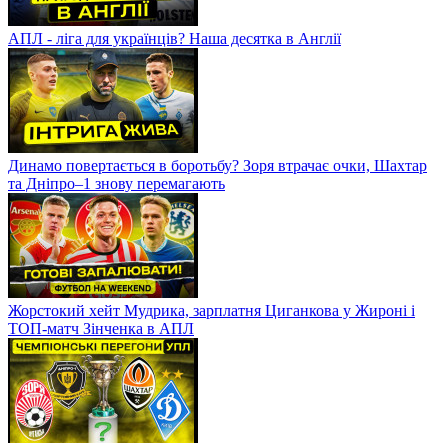
АПЛ - ліга для українців? Наша десятка в Англії
Динамо повертається в боротьбу? Зоря втрачає очки, Шахтар
та Дніпро–1 знову перемагають
Жорстокий хейт Мудрика, зарплатня Циганкова у Жироні і
ТОП-матч Зінченка в АПЛ