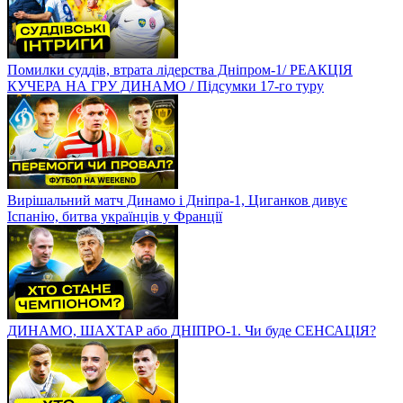
Помилки суддів, втрата лідерства Дніпром-1/ РЕАКЦІЯ
КУЧЕРА НА ГРУ ДИНАМО / Підсумки 17-го туру
Вирішальний матч Динамо і Дніпра-1, Циганков дивує
Іспанію, битва українців у Франції
ДИНАМО, ШАХТАР або ДНІПРО-1. Чи буде СЕНСАЦІЯ?