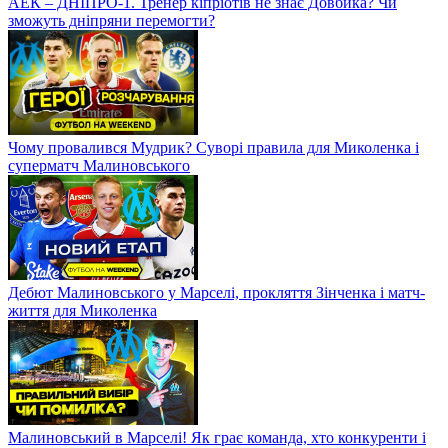
АЕК – ДНІПРО-1. Тренер кіпріотів не знає Довбика? Чи
зможуть дніпряни перемогти?
Чому провалився Мудрик? Суворі правила для Миколенка і
суперматч Малиновського
Дебют Малиновського у Марселі, прокляття Зінченка і матч-
життя для Миколенка
Малиновський в Марселі! Як грає команда, хто конкуренти і