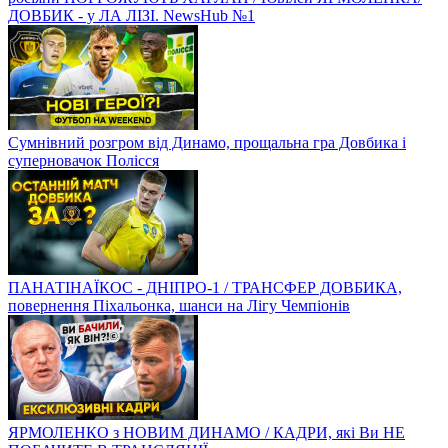
ДОВБИК - у ЛА ЛІЗІ. NewsHub №1
Сумнівний розгром від Динамо, прощальна гра Довбика і
суперновачок Полісся
ПАНАТІНАЇКОС - ДНІПРО-1 / ТРАНСФЕР ДОВБИКА,
повернення Піхальонка, шанси на Лігу Чемпіонів
ЯРМОЛЕНКО з НОВИМ ДИНАМО / КАДРИ, які Ви НЕ