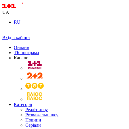
UA
RU
Вхід в кабінет
Онлайн
ТБ програма
Канали
Категорії
Реаліті-шоу
Розважальні шоу
Новини
Серіали