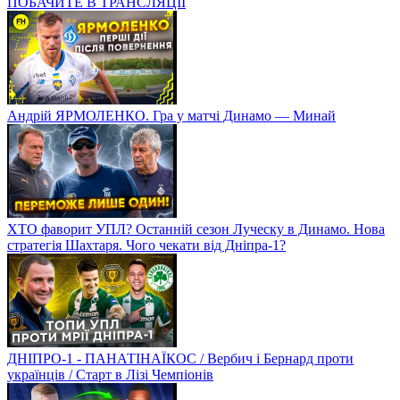
ПОБАЧИТЕ В ТРАНСЛЯЦІЇ
Андрій ЯРМОЛЕНКО. Гра у матчі Динамо — Минай
ХТО фаворит УПЛ? Останній сезон Луческу в Динамо. Нова
стратегія Шахтаря. Чого чекати від Дніпра-1?
ДНІПРО-1 - ПАНАТІНАЇКОС / Вербич і Бернард проти
українців / Старт в Лізі Чемпіонів