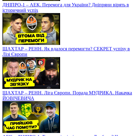
ДНІПРО-1 – АЕК. Перемога для України? Дніпряни вірять в
історичний успіх
ШАХТАР – РЕНН. Як вдалося перемогти? СЕКРЕТ успіху в
Лізі Європи
ШАХТАР – РЕНН. Ліга Європи. Порада МУДРИКА. Накачка
ЙОВІЧЕВИЧА