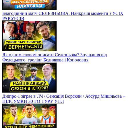
Благодійний матч СЕЛЕЗНЬОВА. Найкращі моменти з УСІХ
РАКУРСІВ
Як одним словом описати Селезньова? Знущання від
Федецького, тролінг Бєднякова і Кополовця
Дніпро-1 зіграє в ЛЧ / Сенсація Ворскли / Абсурд Мишньова –
ПІДСУМКИ 30-ГО ТУРУ УПЛ