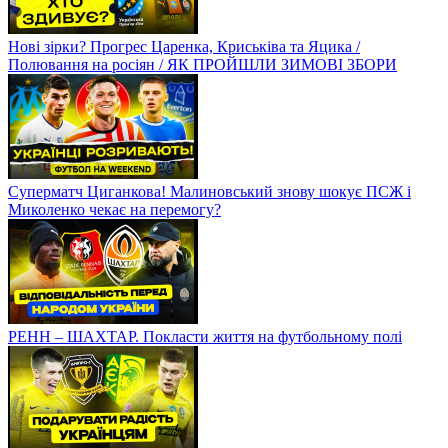
Нові зірки? Прогрес Царенка, Криськіва та Яцика /
Полювання на росіян / ЯК ПРОЙШЛИ ЗИМОВІ ЗБОРИ
Суперматч Циганкова! Малиновський знову шокує ПСЖ і
Миколенко чекає на перемогу?
РЕНН – ШАХТАР. Покласти життя на футбольному полі