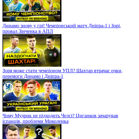
Динамо знову у грі! Чемпіонський матч Дніпра-1 і Зорі,
провал Зінченка в АПЛ
Зоря може стати чемпіоном УПЛ? Шахтар втрачає очки,
перемоги Динамо і Дніпра-1
Чому Мудрик не підходить Челсі? Циганков зачарував
іспанців, проблеми Миколенка