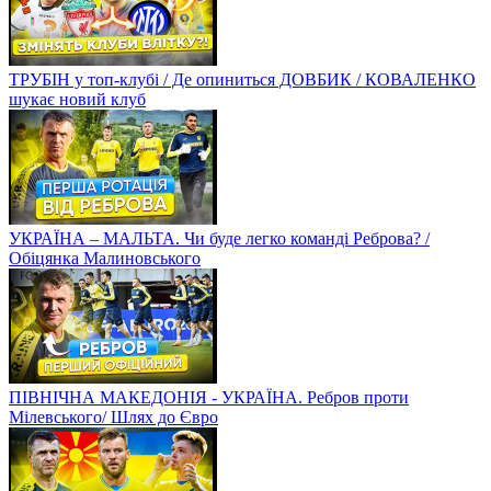
ТРУБІН у топ-клубі / Де опиниться ДОВБИК / КОВАЛЕНКО
шукає новий клуб
УКРАЇНА – МАЛЬТА. Чи буде легко команді Реброва? /
Обіцянка Малиновського
ПІВНІЧНА МАКЕДОНІЯ - УКРАЇНА. Ребров проти
Мілевського/ Шлях до Євро