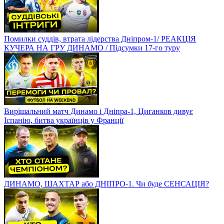
Помилки суддів, втрата лідерства Дніпром-1/ РЕАКЦІЯ
КУЧЕРА НА ГРУ ДИНАМО / Підсумки 17-го туру
Вирішальний матч Динамо і Дніпра-1, Циганков дивує
Іспанію, битва українців у Франції
ДИНАМО, ШАХТАР або ДНІПРО-1. Чи буде СЕНСАЦІЯ?