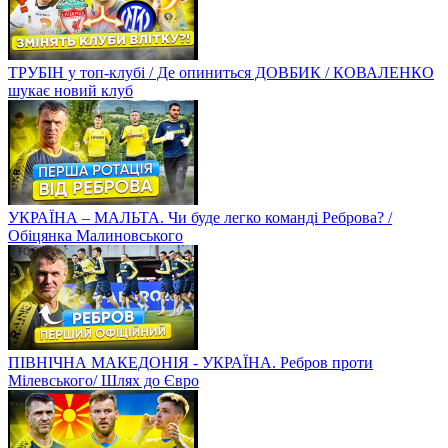
ТРУБІН у топ-клубі / Де опиниться ДОВБИК / КОВАЛЕНКО
шукає новий клуб
УКРАЇНА – МАЛЬТА. Чи буде легко команді Реброва? /
Обіцянка Малиновського
ПІВНІЧНА МАКЕДОНІЯ - УКРАЇНА. Ребров проти
Мілевського/ Шлях до Євро