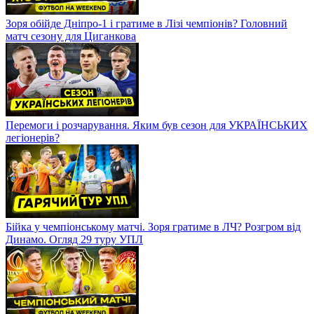
Зоря обійде Дніпро-1 і гратиме в Лізі чемпіонів? Головний
матч сезону для Циганкова
Перемоги і розчарування. Яким був сезон для УКРАЇНСЬКИХ
легіонерів?
Бійка у чемпіонському матчі. Зоря гратиме в ЛЧ? Розгром від
Динамо. Огляд 29 туру УПЛ