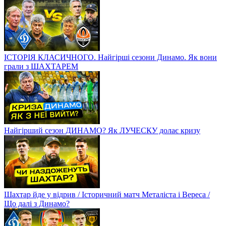
ІСТОРІЯ КЛАСИЧНОГО. Найгірші сезони Динамо. Як вони
грали з ШАХТАРЕМ
Найгірший сезон ДИНАМО? Як ЛУЧЕСКУ долає кризу
Шахтар йде у відрив / Історичний матч Металіста і Вереса /
Що далі з Динамо?