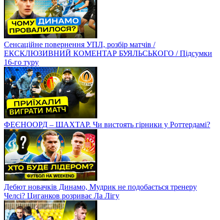
Сенсаційне повернення УПЛ, розбір матчів /
ЕКСКЛЮЗИВНИЙ КОМЕНТАР БУЯЛЬСЬКОГО / Підсумки
16-го туру
ФЕЄНООРД – ШАХТАР. Чи вистоять гірники у Роттердамі?
Дебют новачків Динамо, Мудрик не подобається тренеру
Челсі? Циганков розриває Ла Лігу