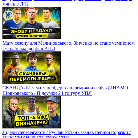
мчить в ЛЧ?
Матч сезону для Малиновського, Зінченко не стане чемпіоном
і українське дербі в АПЛ
СКАНДАЛИ у матчах лідерів / переможна серія ДИНАМО
Шовковського / Підсумки 24-го туру УПЛ
Лідери перемагають / Руслан Ротань зазнав першої поразки /
ПІДСУМКИ 23-ГО ТУРУ УПЛ