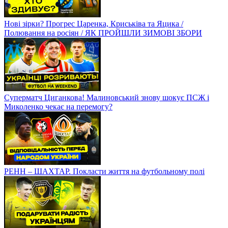
Нові зірки? Прогрес Царенка, Криськіва та Яцика /
Полювання на росіян / ЯК ПРОЙШЛИ ЗИМОВІ ЗБОРИ
Суперматч Циганкова! Малиновський знову шокує ПСЖ і
Миколенко чекає на перемогу?
РЕНН – ШАХТАР. Покласти життя на футбольному полі