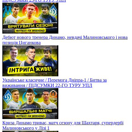
Дебют нового тренера Динамо, невдачі Малиновського і нова
позиція Циганкова
Українське класичне / Перемога Дніпра-1 / Битва за
виживання / ПІДСУМКИ 22-ГО ТУРУ УПЛ
Криза Динамо триває, матч сезону для Шахтаря, супердербі
Малиновського у Лізі 1