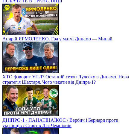
ПОБАЧИТЕ В ТРАНСЛЯЦІЇ
Андрій ЯРМОЛЕНКО. Гра у матчі Динамо — Минай
ХТО фаворит УПЛ? Останній сезон Луческу в Динамо. Нова
стратегія Шахтаря. Чого чекати від Дніпра-1?
ДНІПРО-1 - ПАНАТІНАЇКОС / Вербич і Бернард проти
українців / Старт в Лізі Чемпіонів