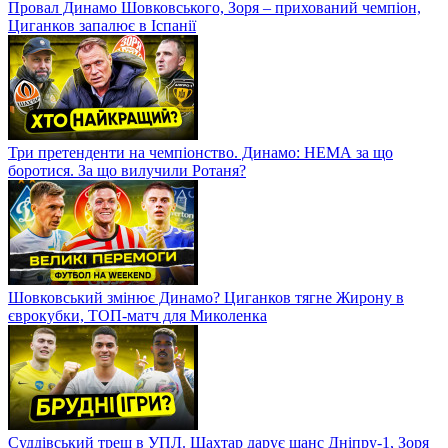
Провал Динамо Шовковського, Зоря – прихований чемпіон,
Циганков запалює в Іспанії
Три претенденти на чемпіонство. Динамо: НЕМА за що
боротися. За що вилучили Ротаня?
Шовковський змінює Динамо? Циганков тягне Жирону в
єврокубки, ТОП-матч для Миколенка
Суддівський треш в УПЛ. Шахтар дарує шанс Дніпру-1, Зоря