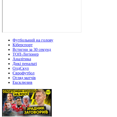
Футбольний на голову
Кіберспорт
Встигни за 30 секунд
ТОП-Легіонер
Аналітика
Дикі пенальті
ОлдСкул
Єврофутбол
Огляд матчів
Ексклюзив