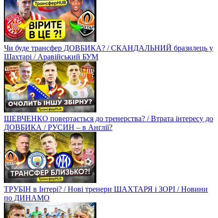
Чи буде трансфер ДОВБИКА? / СКАНДАЛЬНИЙ бразилець у
Шахтарі / Аравійський БУМ
ШЕВЧЕНКО повертається до тренерства? / Втрата інтересу до
ДОВБИКА / РУСИН – в Англії?
ТРУБІН в Інтері? / Нові тренери ШАХТАРЯ і ЗОРІ / Новини
по ДИНАМО