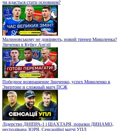
чи вдасться стати основним?
Малиновському не довіряють, новий тренер Миколенка?
Зінченко в Кубку Англії
Победное возвращение Зинченко, успех Миколенко в
Эвертоне и сложный матч ПСЖ
Лідерство ДНІПРА-1 і ШАХТАРЯ, поразки ДИНАМО,
несподівана ЗОРЯ. Сенсаційні матчі УПЛ