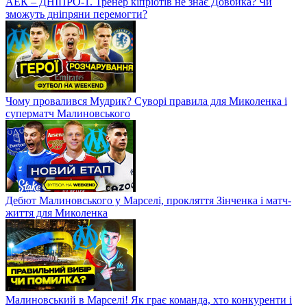
АЕК – ДНІПРО-1. Тренер кіпріотів не знає Довбика? Чи
зможуть дніпряни перемогти?
Чому провалився Мудрик? Суворі правила для Миколенка і
суперматч Малиновського
Дебют Малиновського у Марселі, прокляття Зінченка і матч-
життя для Миколенка
Малиновський в Марселі! Як грає команда, хто конкуренти і