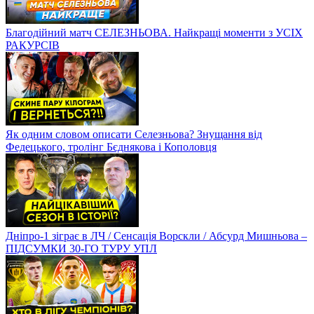
Благодійний матч СЕЛЕЗНЬОВА. Найкращі моменти з УСІХ
РАКУРСІВ
Як одним словом описати Селезньова? Знущання від
Федецького, тролінг Бєднякова і Кополовця
Дніпро-1 зіграє в ЛЧ / Сенсація Ворскли / Абсурд Мишньова –
ПІДСУМКИ 30-ГО ТУРУ УПЛ