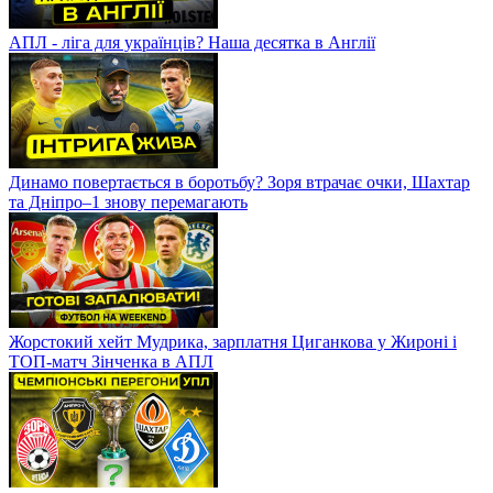
АПЛ - ліга для українців? Наша десятка в Англії
Динамо повертається в боротьбу? Зоря втрачає очки, Шахтар
та Дніпро–1 знову перемагають
Жорстокий хейт Мудрика, зарплатня Циганкова у Жироні і
ТОП-матч Зінченка в АПЛ