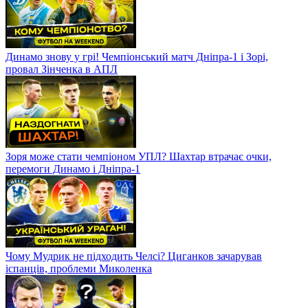
Динамо знову у грі! Чемпіонський матч Дніпра-1 і Зорі,
провал Зінченка в АПЛ
Зоря може стати чемпіоном УПЛ? Шахтар втрачає очки,
перемоги Динамо і Дніпра-1
Чому Мудрик не підходить Челсі? Циганков зачарував
іспанців, проблеми Миколенка