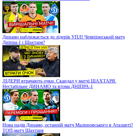
Динамо наближається до лідерів УПЛ! Чемпіонський матч
Дніпра-1 і Шахтаря?
ЛІДЕРИ втрачають очки. Скандал у матчі ШАХТАРЯ.
Нестабільне ДИНАМО та втома ДНІПРА-1
Нова надія Динамо, останній матч Малиновського в Аталанті?
ТОП-матч Шахтаря