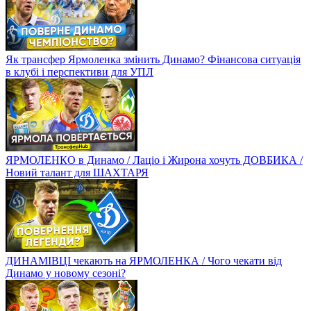
Як трансфер Ярмоленка змінить Динамо? Фінансова ситуація
в клубі і перспективи для УПЛ
ЯРМОЛЕНКО в Динамо / Лаціо і Жирона хочуть ДОВБИКА /
Новий талант для ШАХТАРЯ
ДИНАМІВЦІ чекають на ЯРМОЛЕНКА / Чого чекати від
Динамо у новому сезоні?