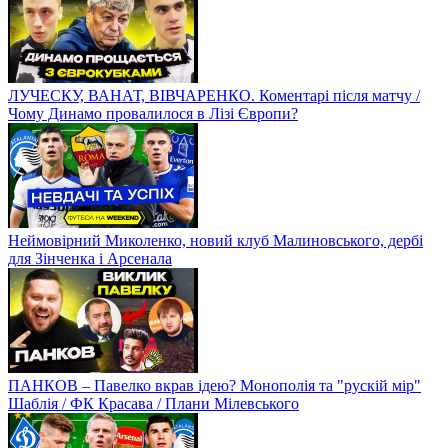
ЛУЧЕСКУ, ВАНАТ, ВІВЧАРЕНКО. Коментарі після матчу /
Чому Динамо провалилося в Лізі Європи?
Неймовірний Миколенко, новий клуб Малиновського, дербі
для Зінченка і Арсенала
ПАНКОВ – Павелко вкрав ідею? Монополія та "рускій мір"
Шаблія / ФК Красава / Плани Мілевського