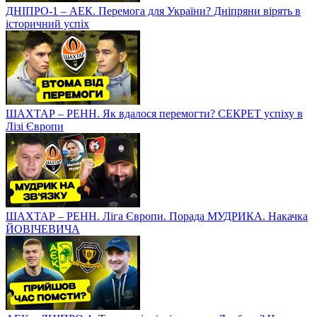
ДНІПРО-1 – АЕК. Перемога для України? Дніпряни вірять в
історичний успіх
ШАХТАР – РЕНН. Як вдалося перемогти? СЕКРЕТ успіху в
Лізі Європи
ШАХТАР – РЕНН. Ліга Європи. Порада МУДРИКА. Накачка
ЙОВІЧЕВИЧА