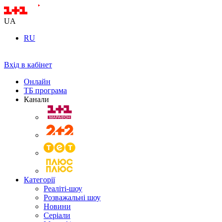
UA
RU
Вхід в кабінет
Онлайн
ТБ програма
Канали
Категорії
Реаліті-шоу
Розважальні шоу
Новини
Серіали