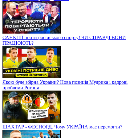
САНКЦІЇ проти російського спорту! ЧИ СПРАВДІ ВОНИ
ПРАЦЮЮТЬ?
Якою буде збірна України? Нова позиція Мудрика і кадрові
проблеми Ротаня
ШАХТАР - ФЕЄНОРД. Чому УКРАЇНА має перемогти?