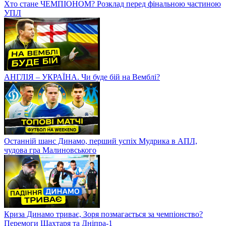
Хто стане ЧЕМПІОНОМ? Розклад перед фінальною частиною
УПЛ
АНГЛІЯ – УКРАЇНА. Чи буде бій на Вемблі?
Останній шанс Динамо, перший успіх Мудрика в АПЛ,
чудова гра Малиновського
Криза Динамо триває, Зоря позмагається за чемпіонство?
Перемоги Шахтаря та Дніпра-1