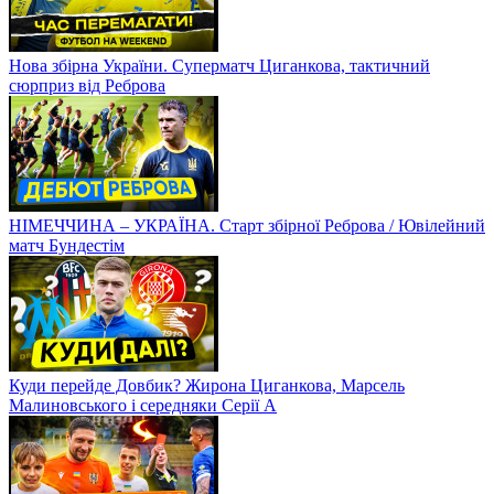
Нова збірна України. Суперматч Циганкова, тактичний
сюрприз від Реброва
НІМЕЧЧИНА – УКРАЇНА. Старт збірної Реброва / Ювілейний
матч Бундестім
Куди перейде Довбик? Жирона Циганкова, Марсель
Малиновського і середняки Серії А