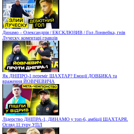
Динамо – Олександрія / ЕКСКЛЮЗИВ / Гол Лонвейка, гнів
Луческу, коментарі гравців
Як ДНІПРО-1 переміг ШАХТАР? Емоції ДОВБИКА та
враження ЙОВІЧЕВИЧА
Лідерство ДНІПРА-1, ДИНАМО у топ-6, амбіції ШАХТАРЯ.
Огляд 11 туру УПЛ