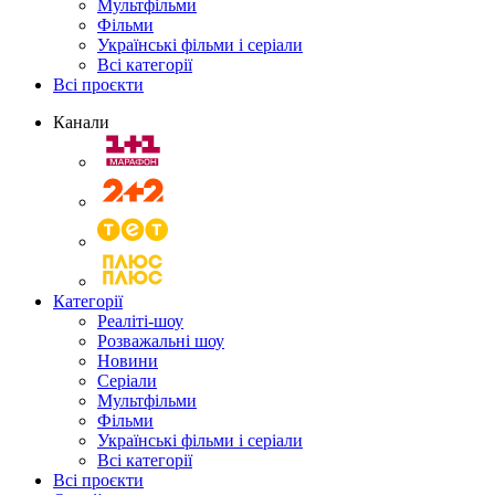
Мультфільми
Фільми
Українські фільми і серіали
Всі категорії
Всі проєкти
Канали
Категорії
Реаліті-шоу
Розважальні шоу
Новини
Серіали
Мультфільми
Фільми
Українські фільми і серіали
Всі категорії
Всі проєкти