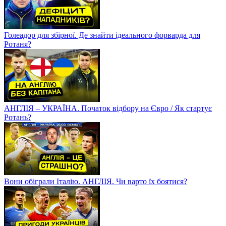
Голеадор для збірної. Де знайти ідеального форварда для
Ротаня?
АНГЛІЯ – УКРАЇНА. Початок відбору на Євро / Як стартує
Ротань?
Вони обіграли Італію. АНГЛІЯ. Чи варто їх боятися?