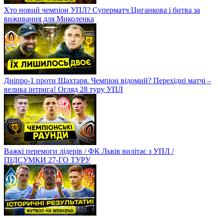
Хто новий чемпіон УПЛ? Суперматч Циганкова і битва за
виживання для Миколенка
Дніпро-1 проти Шахтаря. Чемпіон відомий? Перехідні матчі –
велика інтрига! Огляд 28 туру УПЛ
Важкі перемоги лідерів / ФК Львів вилітає з УПЛ /
ПІДСУМКИ 27-ГО ТУРУ