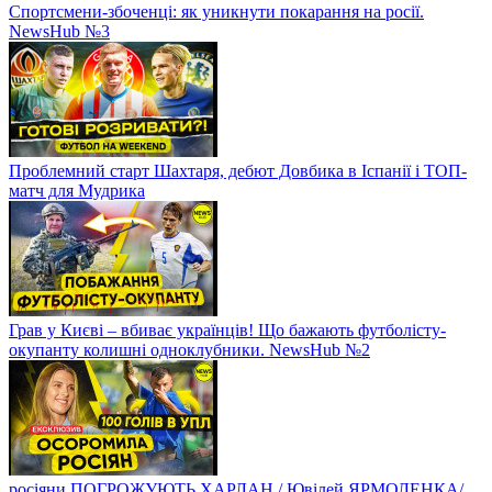
Спортсмени-збоченці: як уникнути покарання на росії.
NewsHub №3
Проблемний старт Шахтаря, дебют Довбика в Іспанії і ТОП-
матч для Мудрика
Грав у Києві – вбиває українців! Що бажають футболісту-
окупанту колишні одноклубники. NewsHub №2
росіяни ПОГРОЖУЮТЬ ХАРЛАН / Ювілей ЯРМОЛЕНКА/