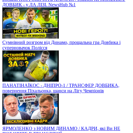
ДОВБИК - у ЛА ЛІЗІ. NewsHub №1
Сумнівний розгром від Динамо, прощальна гра Довбика і
суперновачок Полісся
ПАНАТІНАЇКОС - ДНІПРО-1 / ТРАНСФЕР ДОВБИКА,
повернення Піхальонка, шанси на Лігу Чемпіонів
ЯРМОЛЕНКО з НОВИМ ДИНАМО / КАДРИ, які Ви НЕ