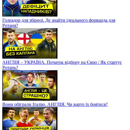
Голеадор для збірної. Де знайти ідеального форварда для
Ротаня?
АНГЛІЯ – УКРАЇНА. Початок відбору на Євро / Як стартує
Ротань?
Вони обіграли Італію. АНГЛІЯ. Чи варто їх боятися?