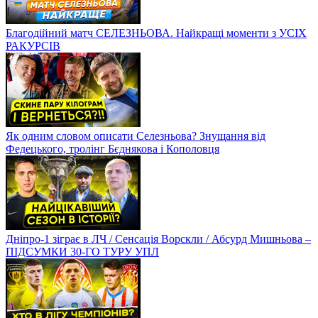
Благодійний матч СЕЛЕЗНЬОВА. Найкращі моменти з УСІХ
РАКУРСІВ
Як одним словом описати Селезньова? Знущання від
Федецького, тролінг Бєднякова і Кополовця
Дніпро-1 зіграє в ЛЧ / Сенсація Ворскли / Абсурд Мишньова –
ПІДСУМКИ 30-ГО ТУРУ УПЛ