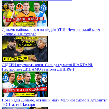
Динамо наближається до лідерів УПЛ! Чемпіонський матч
Дніпра-1 і Шахтаря?
ЛІДЕРИ втрачають очки. Скандал у матчі ШАХТАРЯ.
Нестабільне ДИНАМО та втома ДНІПРА-1
Нова надія Динамо, останній матч Малиновського в Аталанті?
ТОП-матч Шахтаря