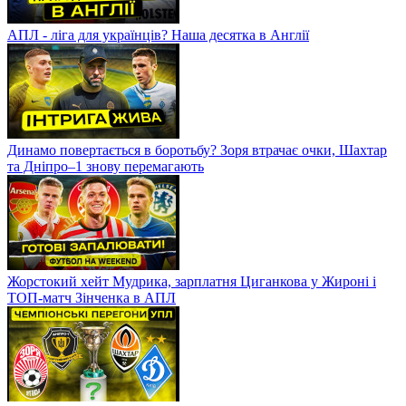
АПЛ - ліга для українців? Наша десятка в Англії
Динамо повертається в боротьбу? Зоря втрачає очки, Шахтар
та Дніпро–1 знову перемагають
Жорстокий хейт Мудрика, зарплатня Циганкова у Жироні і
ТОП-матч Зінченка в АПЛ