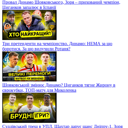
Провал Динамо Шовковського, Зоря – прихований чемпіон,
Циганков запалює в Іспанії
Три претенденти на чемпіонство. Динамо: НЕМА за що
боротися. За що вилучили Ротаня?
Шовковський змінює Динамо? Циганков тягне Жирону в
єврокубки, ТОП-матч для Миколенка
Суддівський треш в УПЛ. Шахтар дарує шанс Дніпру-1, Зоря