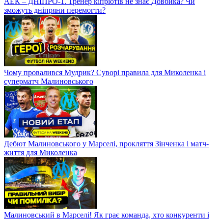
АЕК – ДНІПРО-1. Тренер кіпріотів не знає Довбика? Чи
зможуть дніпряни перемогти?
Чому провалився Мудрик? Суворі правила для Миколенка і
суперматч Малиновського
Дебют Малиновського у Марселі, прокляття Зінченка і матч-
життя для Миколенка
Малиновський в Марселі! Як грає команда, хто конкуренти і