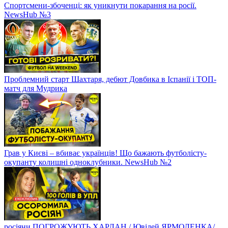
Спортсмени-збоченці: як уникнути покарання на росії.
NewsHub №3
Проблемний старт Шахтаря, дебют Довбика в Іспанії і ТОП-
матч для Мудрика
Грав у Києві – вбиває українців! Що бажають футболісту-
окупанту колишні одноклубники. NewsHub №2
росіяни ПОГРОЖУЮТЬ ХАРЛАН / Ювілей ЯРМОЛЕНКА/