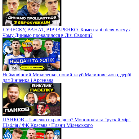
ЛУЧЕСКУ, ВАНАТ, ВІВЧАРЕНКО. Коментарі після матчу /
Чому Динамо провалилося в Лізі Європи?
Неймовірний Миколенко, новий клуб Малиновського, дербі
для Зінченка і Арсенала
ПАНКОВ – Павелко вкрав ідею? Монополія та "рускій мір"
Шаблія / ФК Красава / Плани Мілевського