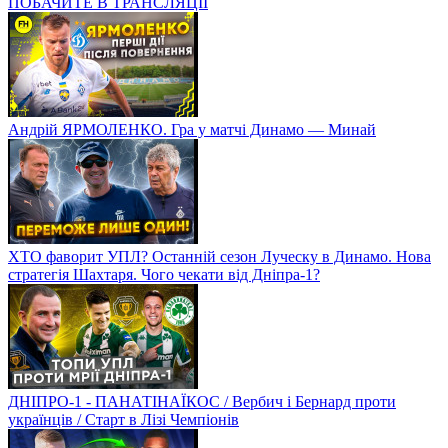
ПОБАЧИТЕ В ТРАНСЛЯЦІЇ
Андрій ЯРМОЛЕНКО. Гра у матчі Динамо — Минай
ХТО фаворит УПЛ? Останній сезон Луческу в Динамо. Нова
стратегія Шахтаря. Чого чекати від Дніпра-1?
ДНІПРО-1 - ПАНАТІНАЇКОС / Вербич і Бернард проти
українців / Старт в Лізі Чемпіонів