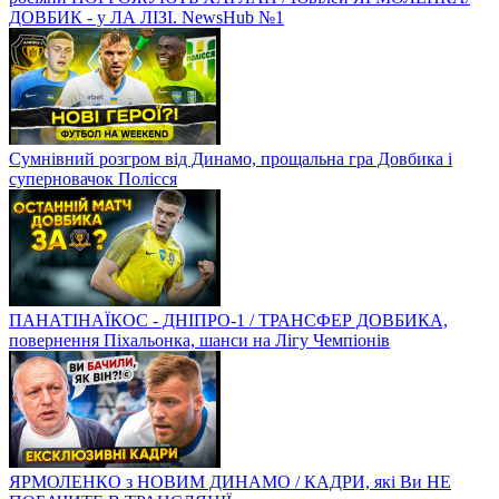
ДОВБИК - у ЛА ЛІЗІ. NewsHub №1
Сумнівний розгром від Динамо, прощальна гра Довбика і
суперновачок Полісся
ПАНАТІНАЇКОС - ДНІПРО-1 / ТРАНСФЕР ДОВБИКА,
повернення Піхальонка, шанси на Лігу Чемпіонів
ЯРМОЛЕНКО з НОВИМ ДИНАМО / КАДРИ, які Ви НЕ