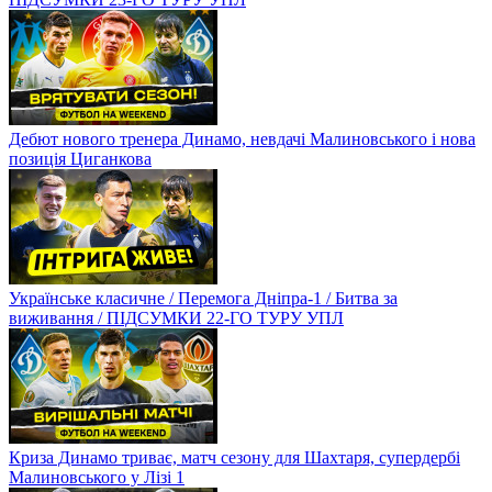
Дебют нового тренера Динамо, невдачі Малиновського і нова
позиція Циганкова
Українське класичне / Перемога Дніпра-1 / Битва за
виживання / ПІДСУМКИ 22-ГО ТУРУ УПЛ
Криза Динамо триває, матч сезону для Шахтаря, супердербі
Малиновського у Лізі 1