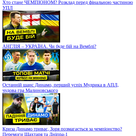
Хто стане ЧЕМПІОНОМ? Розклад перед фінальною частиною
УПЛ
АНГЛІЯ – УКРАЇНА. Чи буде бій на Вемблі?
Останній шанс Динамо, перший успіх Мудрика в АПЛ,
чудова гра Малиновського
Криза Динамо триває, Зоря позмагається за чемпіонство?
Перемоги Шахтаря та Дніпра-1