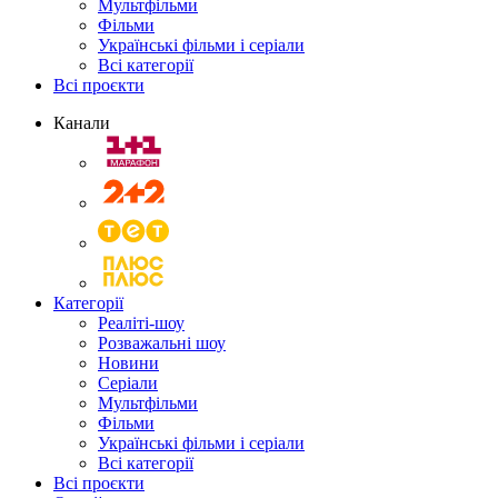
Мультфільми
Фільми
Українські фільми і серіали
Всі категорії
Всі проєкти
Канали
Категорії
Реаліті-шоу
Розважальні шоу
Новини
Серіали
Мультфільми
Фільми
Українські фільми і серіали
Всі категорії
Всі проєкти