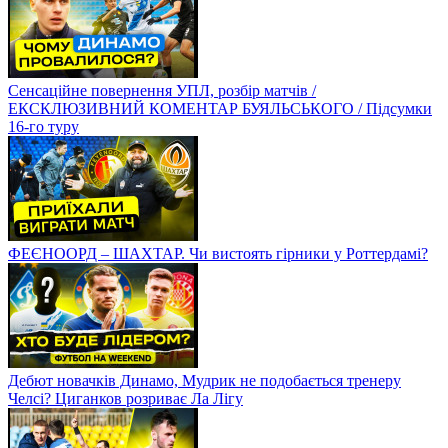
Сенсаційне повернення УПЛ, розбір матчів /
ЕКСКЛЮЗИВНИЙ КОМЕНТАР БУЯЛЬСЬКОГО / Підсумки
16-го туру
ФЕЄНООРД – ШАХТАР. Чи вистоять гірники у Роттердамі?
Дебют новачків Динамо, Мудрик не подобається тренеру
Челсі? Циганков розриває Ла Лігу