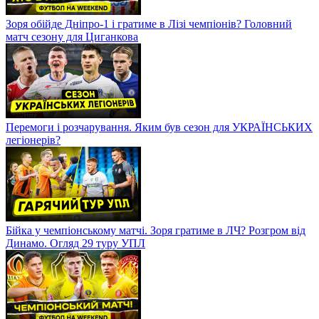
Зоря обійде Дніпро-1 і гратиме в Лізі чемпіонів? Головний
матч сезону для Циганкова
Перемоги і розчарування. Яким був сезон для УКРАЇНСЬКИХ
легіонерів?
Бійка у чемпіонському матчі. Зоря гратиме в ЛЧ? Розгром від
Динамо. Огляд 29 туру УПЛ