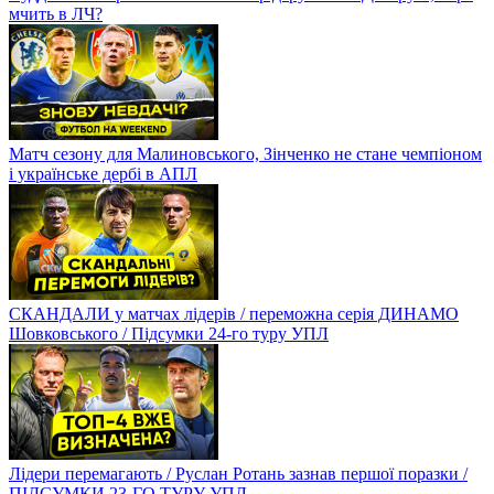
мчить в ЛЧ?
Матч сезону для Малиновського, Зінченко не стане чемпіоном
і українське дербі в АПЛ
СКАНДАЛИ у матчах лідерів / переможна серія ДИНАМО
Шовковського / Підсумки 24-го туру УПЛ
Лідери перемагають / Руслан Ротань зазнав першої поразки /
ПІДСУМКИ 23-ГО ТУРУ УПЛ