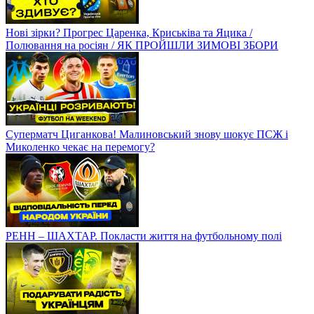
Нові зірки? Прогрес Царенка, Криськіва та Яцика /
Полювання на росіян / ЯК ПРОЙШЛИ ЗИМОВІ ЗБОРИ
Суперматч Циганкова! Малиновський знову шокує ПСЖ і
Миколенко чекає на перемогу?
РЕНН – ШАХТАР. Покласти життя на футбольному полі