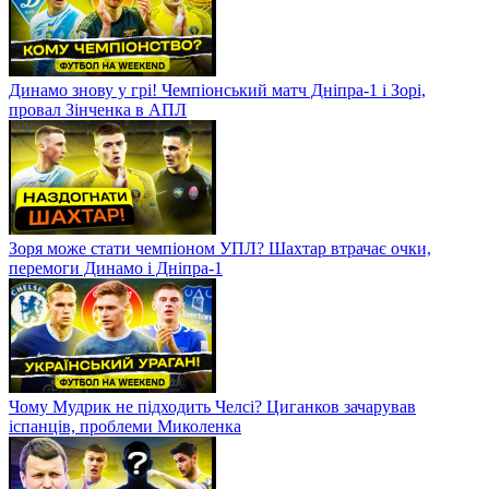
Динамо знову у грі! Чемпіонський матч Дніпра-1 і Зорі,
провал Зінченка в АПЛ
Зоря може стати чемпіоном УПЛ? Шахтар втрачає очки,
перемоги Динамо і Дніпра-1
Чому Мудрик не підходить Челсі? Циганков зачарував
іспанців, проблеми Миколенка