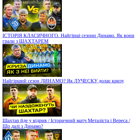
ІСТОРІЯ КЛАСИЧНОГО. Найгірші сезони Динамо. Як вони
грали з ШАХТАРЕМ
Найгірший сезон ДИНАМО? Як ЛУЧЕСКУ долає кризу
Шахтар йде у відрив / Історичний матч Металіста і Вереса /
Що далі з Динамо?