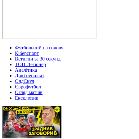
Футбольний на голову
Кіберспорт
Встигни за 30 секунд
ТОП-Легіонер
Аналітика
Дикі пенальті
ОлдСкул
Єврофутбол
Огляд матчів
Ексклюзив