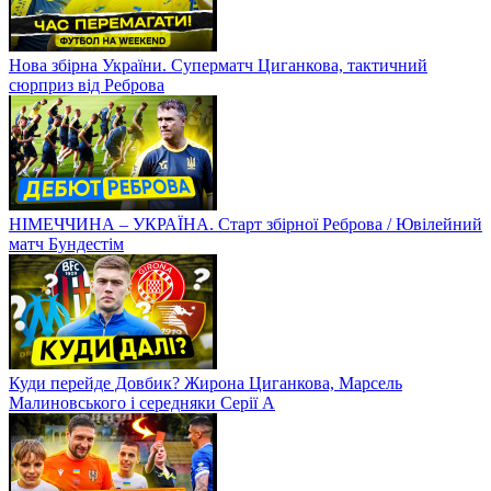
Нова збірна України. Суперматч Циганкова, тактичний
сюрприз від Реброва
НІМЕЧЧИНА – УКРАЇНА. Старт збірної Реброва / Ювілейний
матч Бундестім
Куди перейде Довбик? Жирона Циганкова, Марсель
Малиновського і середняки Серії А