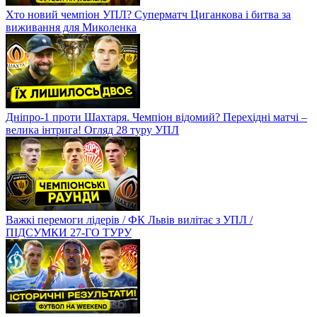
Хто новий чемпіон УПЛ? Суперматч Циганкова і битва за
виживання для Миколенка
Дніпро-1 проти Шахтаря. Чемпіон відомий? Перехідні матчі –
велика інтрига! Огляд 28 туру УПЛ
Важкі перемоги лідерів / ФК Львів вилітає з УПЛ /
ПІДСУМКИ 27-ГО ТУРУ