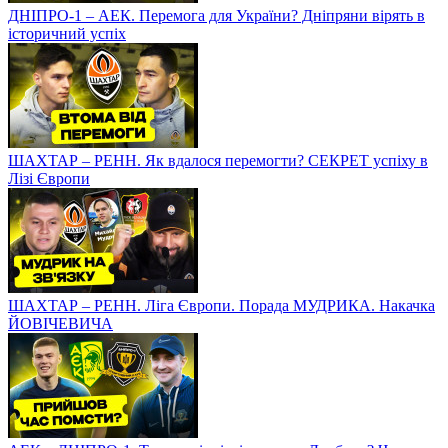
ДНІПРО-1 – АЕК. Перемога для України? Дніпряни вірять в
історичний успіх
ШАХТАР – РЕНН. Як вдалося перемогти? СЕКРЕТ успіху в
Лізі Європи
ШАХТАР – РЕНН. Ліга Європи. Порада МУДРИКА. Накачка
ЙОВІЧЕВИЧА