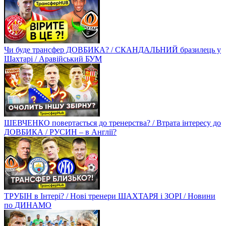
Чи буде трансфер ДОВБИКА? / СКАНДАЛЬНИЙ бразилець у
Шахтарі / Аравійський БУМ
ШЕВЧЕНКО повертається до тренерства? / Втрата інтересу до
ДОВБИКА / РУСИН – в Англії?
ТРУБІН в Інтері? / Нові тренери ШАХТАРЯ і ЗОРІ / Новини
по ДИНАМО