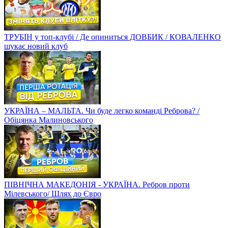
ТРУБІН у топ-клубі / Де опиниться ДОВБИК / КОВАЛЕНКО
шукає новий клуб
УКРАЇНА – МАЛЬТА. Чи буде легко команді Реброва? /
Обіцянка Малиновського
ПІВНІЧНА МАКЕДОНІЯ - УКРАЇНА. Ребров проти
Мілевського/ Шлях до Євро