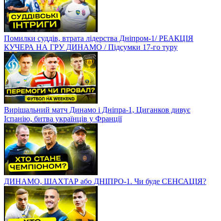
Помилки суддів, втрата лідерства Дніпром-1/ РЕАКЦІЯ
КУЧЕРА НА ГРУ ДИНАМО / Підсумки 17-го туру
Вирішальний матч Динамо і Дніпра-1, Циганков дивує
Іспанію, битва українців у Франції
ДИНАМО, ШАХТАР або ДНІПРО-1. Чи буде СЕНСАЦІЯ?