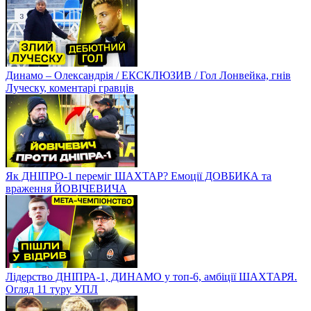
Динамо – Олександрія / ЕКСКЛЮЗИВ / Гол Лонвейка, гнів
Луческу, коментарі гравців
Як ДНІПРО-1 переміг ШАХТАР? Емоції ДОВБИКА та
враження ЙОВІЧЕВИЧА
Лідерство ДНІПРА-1, ДИНАМО у топ-6, амбіції ШАХТАРЯ.
Огляд 11 туру УПЛ