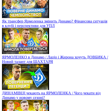
Як трансфер Ярмоленка змінить Динамо? Фінансова ситуація
в клубі і перспективи для УПЛ
ЯРМОЛЕНКО в Динамо / Лаціо і Жирона хочуть ДОВБИКА /
Новий талант для ШАХТАРЯ
ДИНАМІВЦІ чекають на ЯРМОЛЕНКА / Чого чекати від
Динамо у новому сезоні?