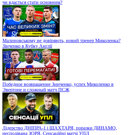
чи вдасться стати основним?
Малиновському не довіряють, новий тренер Миколенка?
Зінченко в Кубку Англії
Победное возвращение Зинченко, успех Миколенко в
Эвертоне и сложный матч ПСЖ
Лідерство ДНІПРА-1 і ШАХТАРЯ, поразки ДИНАМО,
несподівана ЗОРЯ. Сенсаційні матчі УПЛ