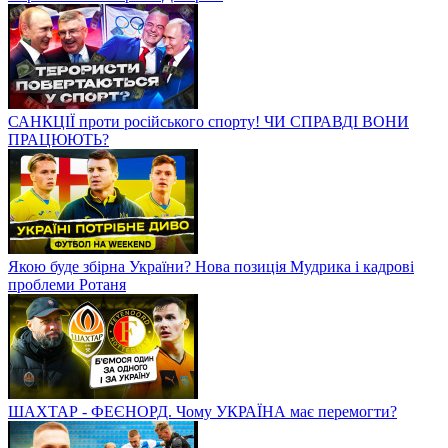
САНКЦІЇ проти російського спорту! ЧИ СПРАВДІ ВОНИ
ПРАЦЮЮТЬ?
Якою буде збірна України? Нова позиція Мудрика і кадрові
проблеми Ротаня
ШАХТАР - ФЕЄНОРД. Чому УКРАЇНА має перемогти?