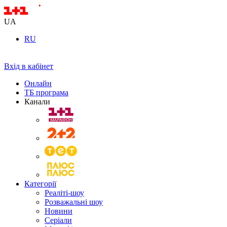
UA
RU
Вхід в кабінет
Онлайн
ТБ програма
Канали
Категорії
Реаліті-шоу
Розважальні шоу
Новини
Серіали