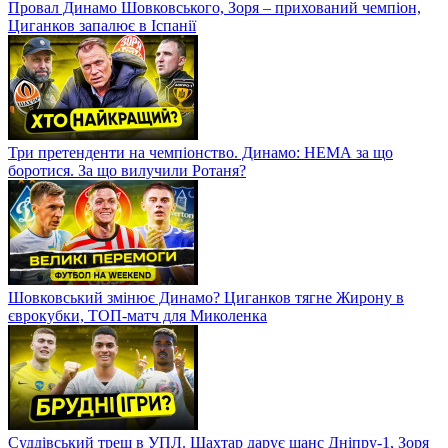
Провал Динамо Шовковського, Зоря – прихований чемпіон,
Циганков запалює в Іспанії
Три претенденти на чемпіонство. Динамо: НЕМА за що
боротися. За що вилучили Ротаня?
Шовковський змінює Динамо? Циганков тягне Жирону в
єврокубки, ТОП-матч для Миколенка
Суддівський треш в УПЛ. Шахтар дарує шанс Дніпру-1, Зоря