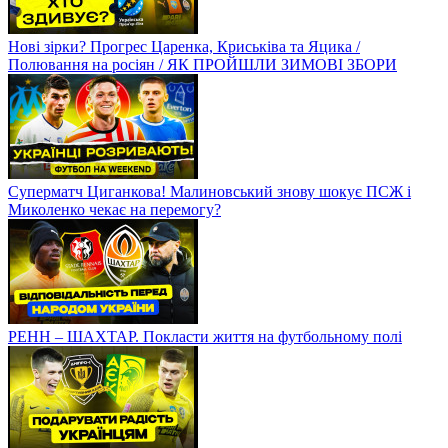
Нові зірки? Прогрес Царенка, Криськіва та Яцика /
Полювання на росіян / ЯК ПРОЙШЛИ ЗИМОВІ ЗБОРИ
Суперматч Циганкова! Малиновський знову шокує ПСЖ і
Миколенко чекає на перемогу?
РЕНН – ШАХТАР. Покласти життя на футбольному полі