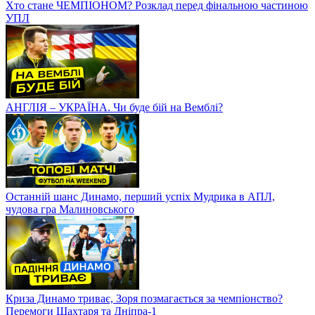
Хто стане ЧЕМПІОНОМ? Розклад перед фінальною частиною
УПЛ
АНГЛІЯ – УКРАЇНА. Чи буде бій на Вемблі?
Останній шанс Динамо, перший успіх Мудрика в АПЛ,
чудова гра Малиновського
Криза Динамо триває, Зоря позмагається за чемпіонство?
Перемоги Шахтаря та Дніпра-1