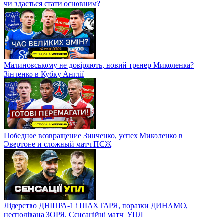
чи вдасться стати основним?
Малиновському не довіряють, новий тренер Миколенка?
Зінченко в Кубку Англії
Победное возвращение Зинченко, успех Миколенко в
Эвертоне и сложный матч ПСЖ
Лідерство ДНІПРА-1 і ШАХТАРЯ, поразки ДИНАМО,
несподівана ЗОРЯ. Сенсаційні матчі УПЛ