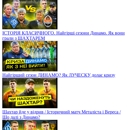
ІСТОРІЯ КЛАСИЧНОГО. Найгірші сезони Динамо. Як вони
грали з ШАХТАРЕМ
Найгірший сезон ДИНАМО? Як ЛУЧЕСКУ долає кризу
Шахтар йде у відрив / Історичний матч Металіста і Вереса /
Що далі з Динамо?