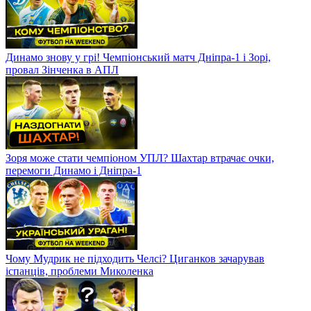
Динамо знову у грі! Чемпіонський матч Дніпра-1 і Зорі,
провал Зінченка в АПЛ
Зоря може стати чемпіоном УПЛ? Шахтар втрачає очки,
перемоги Динамо і Дніпра-1
Чому Мудрик не підходить Челсі? Циганков зачарував
іспанців, проблеми Миколенка