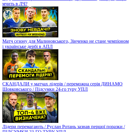
мчить в ЛЧ?
Матч сезону для Малиновського, Зінченко не стане чемпіоном
і українське дербі в АПЛ
СКАНДАЛИ у матчах лідерів / переможна серія ДИНАМО
Шовковського / Підсумки 24-го туру УПЛ
Лідери перемагають / Руслан Ротань зазнав першої поразки /
ПІДСУМКИ 23-ГО ТУРУ УПЛ