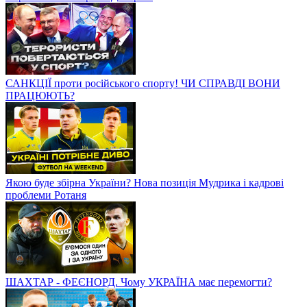
САНКЦІЇ проти російського спорту! ЧИ СПРАВДІ ВОНИ
ПРАЦЮЮТЬ?
Якою буде збірна України? Нова позиція Мудрика і кадрові
проблеми Ротаня
ШАХТАР - ФЕЄНОРД. Чому УКРАЇНА має перемогти?