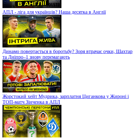
АПЛ - ліга для українців? Наша десятка в Англії
Динамо повертається в боротьбу? Зоря втрачає очки, Шахтар
та Дніпро–1 знову перемагають
Жорстокий хейт Мудрика, зарплатня Циганкова у Жироні і
ТОП-матч Зінченка в АПЛ