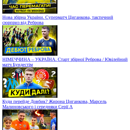
Нова збірна України. Суперматч Циганкова, тактичний
сюрприз від Реброва
НІМЕЧЧИНА – УКРАЇНА. Старт збірної Реброва / Ювілейний
матч Бундестім
Куди перейде Довбик? Жирона Циганкова, Марсель
Малиновського і середняки Серії А