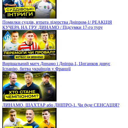
Помилки суддів, втрата лідерства Дніпром-1/ РЕАКЦІЯ
КУЧЕРА НА ГРУ ДИНАМО / Підсумки 17-го туру
Вирішальний матч Динамо і Дніпра-1, Циганков дивує
Іспанію, битва українців у Франції
ДИНАМО, ШАХТАР або ДНІПРО-1. Чи буде СЕНСАЦІЯ?