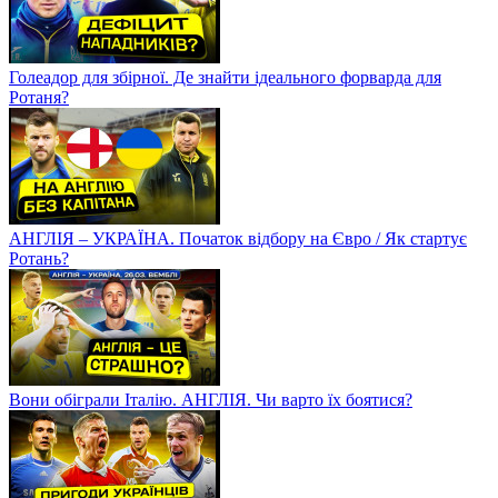
Голеадор для збірної. Де знайти ідеального форварда для
Ротаня?
АНГЛІЯ – УКРАЇНА. Початок відбору на Євро / Як стартує
Ротань?
Вони обіграли Італію. АНГЛІЯ. Чи варто їх боятися?