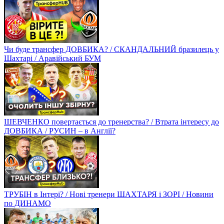
Чи буде трансфер ДОВБИКА? / СКАНДАЛЬНИЙ бразилець у
Шахтарі / Аравійський БУМ
ШЕВЧЕНКО повертається до тренерства? / Втрата інтересу до
ДОВБИКА / РУСИН – в Англії?
ТРУБІН в Інтері? / Нові тренери ШАХТАРЯ і ЗОРІ / Новини
по ДИНАМО