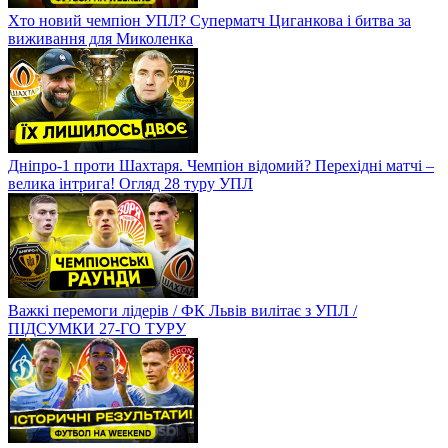
Хто новий чемпіон УПЛ? Суперматч Циганкова і битва за
виживання для Миколенка
Дніпро-1 проти Шахтаря. Чемпіон відомий? Перехідні матчі –
велика інтрига! Огляд 28 туру УПЛ
Важкі перемоги лідерів / ФК Львів вилітає з УПЛ /
ПІДСУМКИ 27-ГО ТУРУ