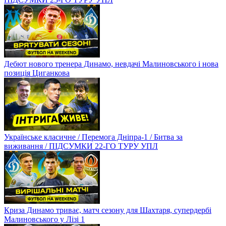
Дебют нового тренера Динамо, невдачі Малиновського і нова
позиція Циганкова
Українське класичне / Перемога Дніпра-1 / Битва за
виживання / ПІДСУМКИ 22-ГО ТУРУ УПЛ
Криза Динамо триває, матч сезону для Шахтаря, супердербі
Малиновського у Лізі 1