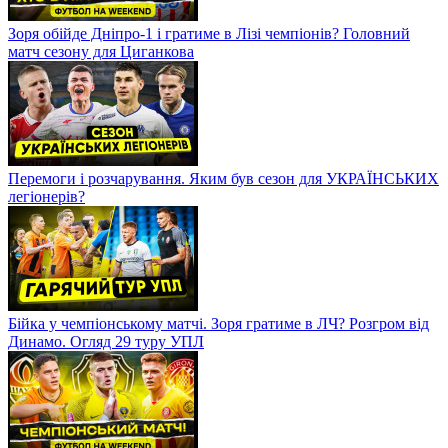
Зоря обійде Дніпро-1 і гратиме в Лізі чемпіонів? Головний
матч сезону для Циганкова
Перемоги і розчарування. Яким був сезон для УКРАЇНСЬКИХ
легіонерів?
Бійка у чемпіонському матчі. Зоря гратиме в ЛЧ? Розгром від
Динамо. Огляд 29 туру УПЛ