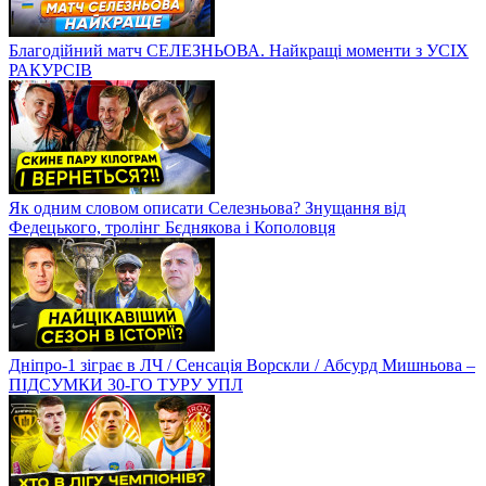
Благодійний матч СЕЛЕЗНЬОВА. Найкращі моменти з УСІХ
РАКУРСІВ
Як одним словом описати Селезньова? Знущання від
Федецького, тролінг Бєднякова і Кополовця
Дніпро-1 зіграє в ЛЧ / Сенсація Ворскли / Абсурд Мишньова –
ПІДСУМКИ 30-ГО ТУРУ УПЛ