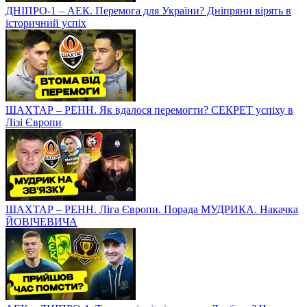
ДНІПРО-1 – АЕК. Перемога для України? Дніпряни вірять в
історичний успіх
ШАХТАР – РЕНН. Як вдалося перемогти? СЕКРЕТ успіху в
Лізі Європи
ШАХТАР – РЕНН. Ліга Європи. Порада МУДРИКА. Накачка
ЙОВІЧЕВИЧА