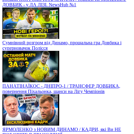
ДОВБИК - у ЛА ЛІЗІ. NewsHub №1
Сумнівний розгром від Динамо, прощальна гра Довбика і
суперновачок Полісся
ПАНАТІНАЇКОС - ДНІПРО-1 / ТРАНСФЕР ДОВБИКА,
повернення Піхальонка, шанси на Лігу Чемпіонів
ЯРМОЛЕНКО з НОВИМ ДИНАМО / КАДРИ, які Ви НЕ