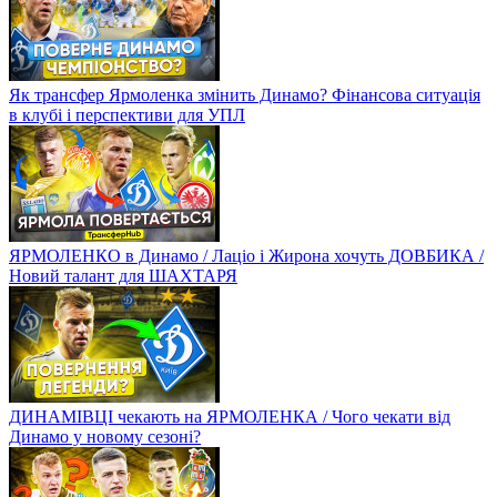
Як трансфер Ярмоленка змінить Динамо? Фінансова ситуація
в клубі і перспективи для УПЛ
ЯРМОЛЕНКО в Динамо / Лаціо і Жирона хочуть ДОВБИКА /
Новий талант для ШАХТАРЯ
ДИНАМІВЦІ чекають на ЯРМОЛЕНКА / Чого чекати від
Динамо у новому сезоні?