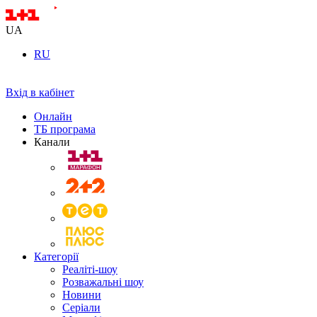
UA
RU
Вхід в кабінет
Онлайн
ТБ програма
Канали
Категорії
Реаліті-шоу
Розважальні шоу
Новини
Серіали