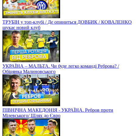
ТРУБІН у топ-клубі / Де опиниться ДОВБИК / КОВАЛЕНКО
шукає новий клуб
УКРАЇНА – МАЛЬТА. Чи буде легко команді Реброва? /
Обіцянка Малиновського
ПІВНІЧНА МАКЕДОНІЯ - УКРАЇНА. Ребров проти
Мілевського/ Шлях до Євро