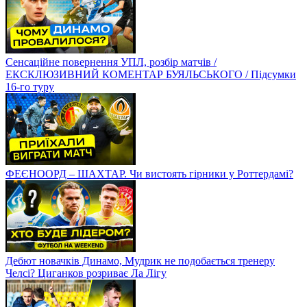
Сенсаційне повернення УПЛ, розбір матчів /
ЕКСКЛЮЗИВНИЙ КОМЕНТАР БУЯЛЬСЬКОГО / Підсумки
16-го туру
ФЕЄНООРД – ШАХТАР. Чи вистоять гірники у Роттердамі?
Дебют новачків Динамо, Мудрик не подобається тренеру
Челсі? Циганков розриває Ла Лігу