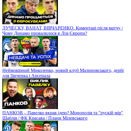
ЛУЧЕСКУ, ВАНАТ, ВІВЧАРЕНКО. Коментарі після матчу /
Чому Динамо провалилося в Лізі Європи?
Неймовірний Миколенко, новий клуб Малиновського, дербі
для Зінченка і Арсенала
ПАНКОВ – Павелко вкрав ідею? Монополія та "рускій мір"
Шаблія / ФК Красава / Плани Мілевського