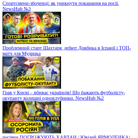
Спортсмени-збоченці: як уникнути покарання на росії.
NewsHub №3
Проблемний старт Шахтаря, дебют Довбика в Іспанії і ТОП-
матч для Мудрика
Грав у Києві – вбиває українців! Що бажають футболісту-
окупанту колишні одноклубники. NewsHub №2
росіяни ПОГРОЖУЮТЬ ХАРЛАН / Ювілей ЯРМОЛЕНКА/