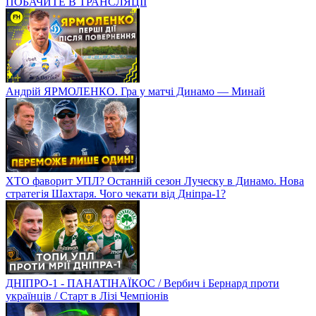
ПОБАЧИТЕ В ТРАНСЛЯЦІЇ
Андрій ЯРМОЛЕНКО. Гра у матчі Динамо — Минай
ХТО фаворит УПЛ? Останній сезон Луческу в Динамо. Нова
стратегія Шахтаря. Чого чекати від Дніпра-1?
ДНІПРО-1 - ПАНАТІНАЇКОС / Вербич і Бернард проти
українців / Старт в Лізі Чемпіонів