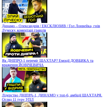
Динамо – Олександрія / ЕКСКЛЮЗИВ / Гол Лонвейка, гнів
Луческу, коментарі гравців
Як ДНІПРО-1 переміг ШАХТАР? Емоції ДОВБИКА та
враження ЙОВІЧЕВИЧА
Лідерство ДНІПРА-1, ДИНАМО у топ-6, амбіції ШАХТАРЯ.
Огляд 11 туру УПЛ