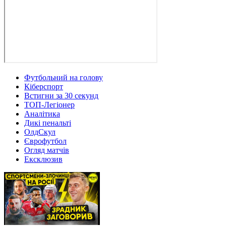
Футбольний на голову
Кіберспорт
Встигни за 30 секунд
ТОП-Легіонер
Аналітика
Дикі пенальті
ОлдСкул
Єврофутбол
Огляд матчів
Ексклюзив