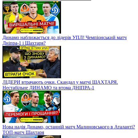
Динамо наближається до лідерів УПЛ! Чемпіонський матч
Дніпра-1 і Шахтаря?
ЛІДЕРИ втрачають очки. Скандал у матчі ШАХТАРЯ.
Нестабільне ДИНАМО та втома ДНІПРА-1
Нова надія Динамо, останній матч Малиновського в Аталанті?
ТОП-матч Шахтаря