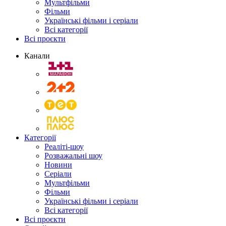
Мультфільми
Фільми
Українські фільми і серіали
Всі категорії
Всі проєкти
Канали
Категорії
Реаліті-шоу
Розважальні шоу
Новини
Серіали
Мультфільми
Фільми
Українські фільми і серіали
Всі категорії
Всі проєкти