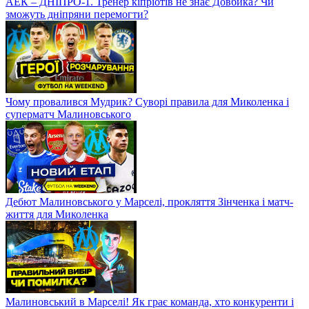
АЕК – ДНІПРО-1. Тренер кіпріотів не знає Довбика? Чи
зможуть дніпряни перемогти?
Чому провалився Мудрик? Суворі правила для Миколенка і
суперматч Малиновського
Дебют Малиновського у Марселі, прокляття Зінченка і матч-
життя для Миколенка
Малиновський в Марселі! Як грає команда, хто конкуренти і